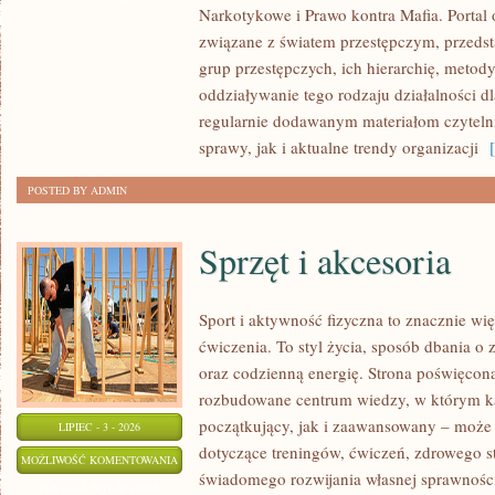
Narkotykowe i Prawo kontra Mafia. Portal
MAFIA
związane z światem przestępczym, przedst
grup przestępczych, ich hierarchię, metod
oddziaływanie tego rodzaju działalności d
regularnie dodawanym materiałom czytel
sprawy, jak i aktualne trendy organizacji
[ 
POSTED BY ADMIN
Sprzęt i akcesoria
Sport i aktywność fizyczna to znacznie wię
ćwiczenia. To styl życia, sposób dbania o
oraz codzienną energię. Strona poświęcona
rozbudowane centrum wiedzy, w którym k
początkujący, jak i zaawansowany – może 
LIPIEC - 3 - 2026
dotyczące treningów, ćwiczeń, zdrowego st
SPRZĘT
MOŻLIWOŚĆ KOMENTOWANIA
świadomego rozwijania własnej sprawności
I
ZOSTAŁA WYŁĄCZONA