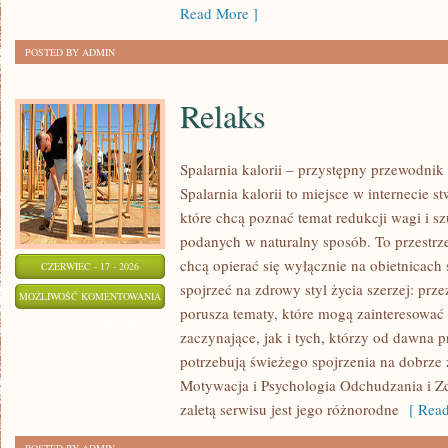
Read More ]
POSTED BY ADMIN
Relaks
Spalarnia kalorii – przystępny przewodnik
Spalarnia kalorii to miejsce w internecie 
które chcą poznać temat redukcji wagi i s
podanych w naturalny sposób. To przestrze
chcą opierać się wyłącznie na obietnicach 
CZERWIEC - 17 - 2026
spojrzeć na zdrowy styl życia szerzej: prze
RELAKS
MOŻLIWOŚĆ KOMENTOWANIA
porusza tematy, które mogą zainteresowa
ZOSTAŁA WYŁĄCZONA
zaczynające, jak i tych, którzy od dawna p
potrzebują świeżego spojrzenia na dobrze
Motywacja i Psychologia Odchudzania i Z
zaletą serwisu jest jego różnorodne
[ Read