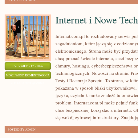
POSTED BY ADMIN
Internet i Nowe Tec
Internat.com.pl to rozbudowany serwis po
zagadnieniom, które łączą się z codzienn
elektronicznego. Strona może być przydat
chcą poznać świecie internetu, sieci bez
chmury, hostingu, cyberbezpieczeństwa o
CZERWIEC - 17 - 2026
technologicznych. Nowości na stronie: Praw
INTERNET
MOŻLIWOŚĆ KOMENTOWANIA
Testy i Recenzje Sprzętu. To strona, w któ
I
ZOSTAŁA WYŁĄCZONA
pokazana w sposób bliski użytkownikowi
NOWE
języka, czytelnik może znaleźć tu omówie
TECHNOLOGIE
problem. Internat.com.pl może pełnić funk
chce bezpieczniej korzystać z internetu. 
się wokół cyfrowej infrastruktury. Znajdują
POSTED BY ADMIN