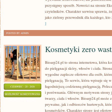
przystępny sposób. Nowości na stronie Ek
czytelników. Charakter serwisu sprawia, 
jako zielony przewodnik dla każdego, kto z
]
POSTED BY ADMIN
Kosmetyki zero wast
Bioarp24.pl to strona internetowa, która k
do pielęgnacji skóry, włosów i ciała. Stro
wygodne zaplecze ofertowe dla osób, które
pielęgnacją. To serwis, która wpisuje się 
łagodniejszą codzienną pielęgnacją. Polec
CZERWIEC - 20 - 2026
i porównania. Głównym motywem strony j
KOSMETYKI
MOŻLIWOŚĆ KOMENTOWANIA
twarzy, ciała i włosów. Bioarp24.pl może
ZERO
ZOSTAŁA WYŁĄCZONA
prywatne, jak i odbiorców hurtowych, któ
WASTE
kosmetyków. Charakter strony jest ofertow