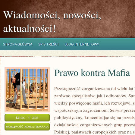
Wiadomości, nowości,
aktualności!
STRONA GŁÓWNA
SPIS TREŚCI
BLOG INTERNETOWY
Prawo kontra Mafia
Przestępczość zorganizowana od wielu lat
zarówno specjalistów, jak i odbiorców. St
wiedzy poświęcone mafii, ich rozwojowi, st
współczesnym zagrożeniom. Serwis prezen
publicystyczny, koncentrując się na przed
LIPIEC - 4 - 2026
działalnością zorganizowanych grup przes
PRAWO
MOŻLIWOŚĆ KOMENTOWANIA
Polskiej, państwach europejskich oraz na 
KONTRA
ZOSTAŁA WYŁĄCZONA