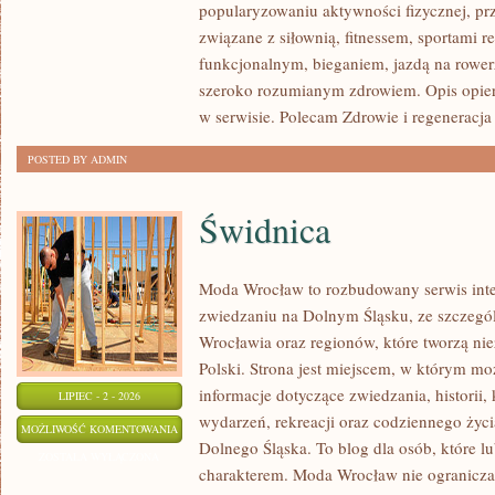
popularyzowaniu aktywności fizycznej, pr
AKCESORIA
związane z siłownią, fitnessem, sportami r
funkcjonalnym, bieganiem, jazdą na rowerz
szeroko rozumianym zdrowiem. Opis opier
w serwisie. Polecam Zdrowie i regeneracja 
POSTED BY ADMIN
Świdnica
Moda Wrocław to rozbudowany serwis int
zwiedzaniu na Dolnym Śląsku, ze szczeg
Wrocławia oraz regionów, które tworzą ni
Polski. Strona jest miejscem, w którym mo
informacje dotyczące zwiedzania, historii, 
LIPIEC - 2 - 2026
wydarzeń, rekreacji oraz codziennego życi
ŚWIDNICA
MOŻLIWOŚĆ KOMENTOWANIA
Dolnego Śląska. To blog dla osób, które lu
ZOSTAŁA WYŁĄCZONA
charakterem. Moda Wrocław nie ogranicza 