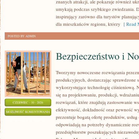
znanych atrakcji, ale pokazuje również ukry
umykają podczas szybkiego zwiedzania. D
inspirujący zarówno dla turystów planują
dla mieszkańców regionu, którzy
[ Read M
POSTED BY ADMIN
Bezpieczeństwo i N
Tworzymy nowoczesne rozwiązania przezn
produkcyjnych, dostarczając sprawdzone 
wykorzystujące technologię ciśnieniową. N
się na projektowaniu, produkcji, wdrażan
rozwiązań, które znajdują zastosowanie wsz
CZERWIEC - 30 - 2026
efektywność, dokładność oraz pewność w
BEZPIECZEŃSTWO
MOŻLIWOŚĆ KOMENTOWANIA
prezentuje bogatą ofertę produktów, usług 
I
ZOSTAŁA WYŁĄCZONA
odpowiadają na potrzeby dynamicznie rozw
NORMY
przedsiębiorstw poszukujących niezawodn