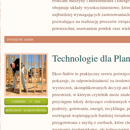
Polecam Maszyny i Infrastruktura i Energe
obejmuje układy wysokociśnieniowe, które
najbardziej wymagających zastosowaniach
pozwalające na realizację procesów zwią
powierzchni, usuwaniem powłok oraz wie
POSTED BY ADMIN
Technologie dla Plan
Ekos-Sułów to praktyczny serwis poświęcon
pokazuje, że odpowiedzialność za środowi
wyrzeczeń, skomplikowanych decyzji ani 
przestrzeń, w którym czytelnik może znale
przystępne teksty dotyczące codziennych
CZERWIEC - 27 - 2026
podróży, gotowania, energii, recyklingu, 
TECHNOLOGIE
MOŻLIWOŚĆ KOMENTOWANIA
rozwiązań wspierających bardziej świadomy
DLA
ZOSTAŁA WYŁĄCZONA
przygotowana z myślą o osobach, które c
PLANETY
wyzwania środowiskowe, ale jednocześnie 