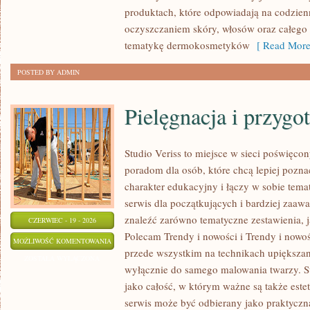
produktach, które odpowiadają na codzien
oczyszczaniem skóry, włosów oraz całego c
tematykę dermokosmetyków
[ Read More
POSTED BY ADMIN
Pielęgnacja i przygo
Studio Veriss to miejsce w sieci poświęco
poradom dla osób, które chcą lepiej pozna
charakter edukacyjny i łączy w sobie tem
serwis dla początkujących i bardziej za
znaleźć zarówno tematyczne zestawienia, j
CZERWIEC - 19 - 2026
Polecam Trendy i nowości i Trendy i nowoś
PIELĘGNACJA
MOŻLIWOŚĆ KOMENTOWANIA
przede wszystkim na technikach upiększani
I
ZOSTAŁA WYŁĄCZONA
wyłącznie do samego malowania twarzy. St
PRZYGOTOWANIE
jako całość, w którym ważne są także est
SKÓRY
serwis może być odbierany jako praktyczn