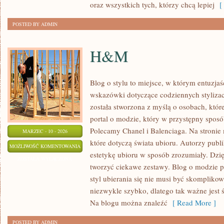
oraz wszystkich tych, którzy chcą lepiej
[ 
POSTED BY ADMIN
H&M
Blog o stylu to miejsce, w którym entuzjaś
wskazówki dotyczące codziennych stylizacj
została stworzona z myślą o osobach, któr
portal o modzie, który w przystępny sposó
Polecamy Chanel i Balenciaga. Na stronie
MARZEC - 10 - 2026
które dotyczą świata ubioru. Autorzy publik
H&M
MOŻLIWOŚĆ KOMENTOWANIA
estetykę ubioru w sposób zrozumiały. Dzi
ZOSTAŁA WYŁĄCZONA
tworzyć ciekawe zestawy. Blog o modzie p
styl ubierania się nie musi być skomplikow
niezwykle szybko, dlatego tak ważne jest
Na blogu można znaleźć
[ Read More ]
POSTED BY ADMIN