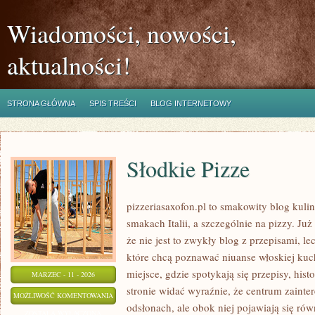
Wiadomości, nowości,
aktualności!
STRONA GŁÓWNA
SPIS TREŚCI
BLOG INTERNETOWY
Słodkie Pizze
pizzeriasaxofon.pl to smakowity blog kulin
smakach Italii, a szczególnie na pizzy. Ju
że nie jest to zwykły blog z przepisami, l
które chcą poznawać niuanse włoskiej kuch
miejsce, gdzie spotykają się przepisy, histo
MARZEC - 11 - 2026
stronie widać wyraźnie, że centrum zainte
SŁODKIE
MOŻLIWOŚĆ KOMENTOWANIA
odsłonach, ale obok niej pojawiają się ró
PIZZE
ZOSTAŁA WYŁĄCZONA