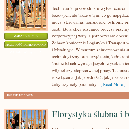
Techneau to przewodnik o wytwórczości –
bazowych, ale także o tym, co go napędza: 
mocy, sterowaniu, transporcie, ochronie pr
osób, które chcą rozumieć procesy przem
korporacyjnej waty, a jednocześnie docenia
MARZEC - 8 - 2026
Zobacz koniecznie Logistyka i Transport 
ENERGETYKA
MOŻLIWOŚĆ KOMENTOWANIA
i Metalurgia. W centrum zainteresowania st
I
ZOSTAŁA WYŁĄCZONA
technologiczny oraz urządzenia, które rob
SUROWCE
środowiskach wymagających: wysokich tem
ENERGETYCZNE
wilgoci czy nieprzerwanej pracy. Techneau 
rozwiązania, jak je wdrażać, jak je serwis
żeby trzymały parametry.
[ Read More ]
POSTED BY ADMIN
Florystyka ślubna i 