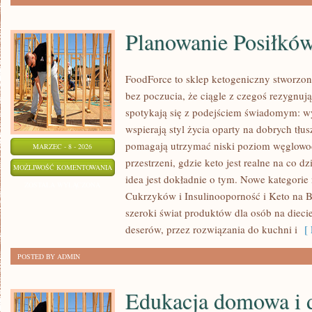
Planowanie Posiłkó
FoodForce to sklep ketogeniczny stworzony
bez poczucia, że ciągle z czegoś rezygnuj
spotykają się z podejściem świadomym: wy
wspierają styl życia oparty na dobrych tłu
pomagają utrzymać niski poziom węglowod
MARZEC - 8 - 2026
przestrzeni, gdzie keto jest realne na co dz
PLANOWANIE
MOŻLIWOŚĆ KOMENTOWANIA
idea jest dokładnie o tym. Nowe kategorie 
POSIŁKÓW
ZOSTAŁA WYŁĄCZONA
Cukrzyków i Insulinooporność i Keto na B
I
szeroki świat produktów dla osób na dieci
MENU
deserów, przez rozwiązania do kuchni i
[ 
POSTED BY ADMIN
Edukacja domowa i 