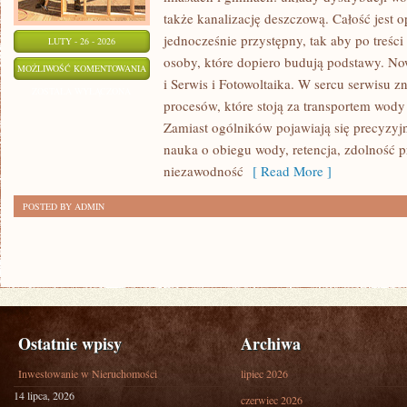
także kanalizację deszczową. Całość jest o
jednocześnie przystępny, tak aby po treści 
LUTY - 26 - 2026
osoby, które dopiero budują podstawy. Now
EFEKTYWNOŚĆ
MOŻLIWOŚĆ KOMENTOWANIA
i Serwis i Fotowoltaika. W sercu serwisu z
ENERGETYCZNA
ZOSTAŁA WYŁĄCZONA
procesów, które stoją za transportem wod
Zamiast ogólników pojawiają się precyzyj
nauka o obiegu wody, retencja, zdolność 
niezawodność
[ Read More ]
POSTED BY ADMIN
Ostatnie wpisy
Archiwa
Inwestowanie w Nieruchomości
lipiec 2026
14 lipca, 2026
czerwiec 2026