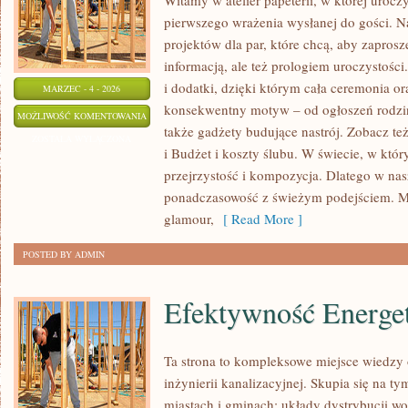
Witamy w atelier papeterii, w której urocz
pierwszego wrażenia wysłanej do gości. N
projektów dla par, które chcą, aby zaprosz
informacją, ale też prologiem uroczystośc
i dodatki, dzięki którym cała ceremonia or
MARZEC - 4 - 2026
konsekwentny motyw – od ogłoszeń rodzinn
FLORYSTYKA
MOŻLIWOŚĆ KOMENTOWANIA
także gadżety budujące nastrój. Zobacz też
ŚLUBNA
ZOSTAŁA WYŁĄCZONA
i Budżet i koszty ślubu. W świecie, w który
I
przejrzystość i kompozycja. Dlatego w na
BUKIETY
ponadczasowość z świeżym podejściem. M
glamour,
[ Read More ]
POSTED BY ADMIN
Efektywność Energe
Ta strona to kompleksowe miejsce wiedzy o
inżynierii kanalizacyjnej. Skupia się na ty
miastach i gminach: układy dystrybucji wo