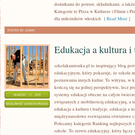
dodatkami do potraw, składnikami, a także
Kategorie to Pizza w Kulturze i Filmie i P
dla miłośników włoskich
[ Read More ]
POSTED BY ADMIN
Edukacja a kultura i 
szkolakamionka.pl to inspirujący blog 
edukacyjnym, który pokazuje, że szkoła 
poznawania innych kultur. To witryna, w 
kończą się na jednej perspektywie, lecz p
systemy edukacji obecne na całym świecie.
MARZEC - 11 - 2026
związanych z mobilnością edukacyjną, a ta
EDUKACJA
MOŻLIWOŚĆ KOMENTOWANIA
edukacja a kultura i tradycje, edukacja a 
A
ZOSTAŁA WYŁĄCZONA
międzynarodowe rozwiązania oświatowe cz
KULTURA
Polecamy kategorie Ranking najlepszych sz
I
szkole. To serwis edukacyjny, który łącz
TRADYCJE