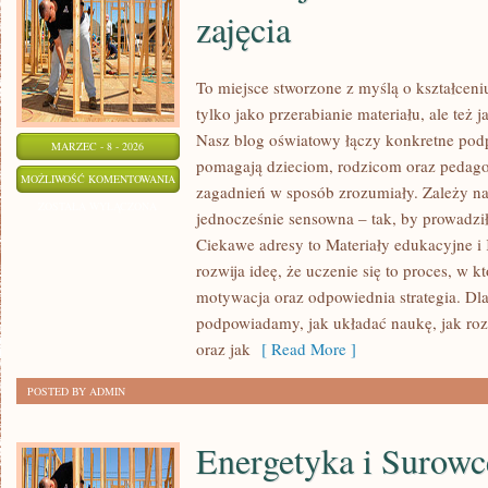
zajęcia
To miejsce stworzone z myślą o kształceni
tylko jako przerabianie materiału, ale te
Nasz blog oświatowy łączy konkretne podp
MARZEC - 8 - 2026
pomagają dzieciom, rodzicom oraz pedago
EDUKACJA
MOŻLIWOŚĆ KOMENTOWANIA
zagadnień w sposób zrozumiały. Zależy na
DOMOWA
ZOSTAŁA WYŁĄCZONA
jednocześnie sensowna – tak, by prowadzi
I
Ciekawe adresy to Materiały edukacyjne i
DODATKOWE
rozwija ideę, że uczenie się to proces, w k
ZAJĘCIA
motywacja oraz odpowiednia strategia. Dla
podpowiadamy, jak układać naukę, jak rozb
oraz jak
[ Read More ]
POSTED BY ADMIN
Energetyka i Surowc