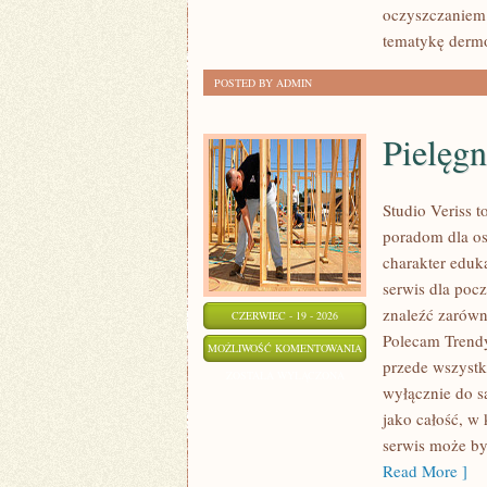
oczyszczaniem 
tematykę der
POSTED BY ADMIN
Pielęgn
Studio Veriss 
poradom dla os
charakter eduk
serwis dla poc
znaleźć zarówn
CZERWIEC - 19 - 2026
Polecam Trendy
PIELĘGNACJA
MOŻLIWOŚĆ KOMENTOWANIA
przede wszystki
I
ZOSTAŁA WYŁĄCZONA
wyłącznie do s
PRZYGOTOWANIE
jako całość, w
SKÓRY
serwis może by
Read More ]