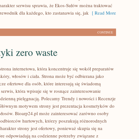
harakter serwisu sprawia, że Ekos-Sułów można traktować
zewodnik dla każdego, kto zastanawia się, jak
[ Read More
CONTINUE
yki zero waste
strona internetowa, która koncentruje się wokół preparatów
skóry, włosów i ciała. Strona może być odbierana jako
ze ofertowe dla osób, które interesują się świadomą
 serwis, która wpisuje się w rosnące zainteresowanie
odzienną pielęgnacją. Polecamy Trendy i nowości i Recenzje
 Głównym motywem strony jest prezentacja kosmetyków do
i włosów. Bioarp24.pl może zainteresować zarówno osoby
i odbiorców hurtowych, którzy poszukują różnorodnych
arakter strony jest ofertowy, ponieważ skupia się na
óre odpowiadają na codzienne potrzeby związane z