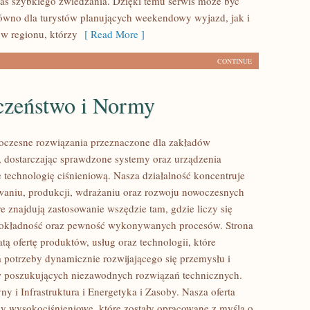
s szybkiego zwiedzania. Dzięki temu serwis może być
równo dla turystów planujących weekendowy wyjazd, jak i
w regionu, którzy
[ Read More ]
CONTINUE
czeństwo i Normy
czesne rozwiązania przeznaczone dla zakładów
 dostarczając sprawdzone systemy oraz urządzenia
 technologię ciśnieniową. Nasza działalność koncentruje
owaniu, produkcji, wdrażaniu oraz rozwoju nowoczesnych
e znajdują zastosowanie wszędzie tam, gdzie liczy się
dokładność oraz pewność wykonywanych procesów. Strona
tą ofertę produktów, usług oraz technologii, które
 potrzeby dynamicznie rozwijającego się przemysłu i
w poszukujących niezawodnych rozwiązań technicznych.
y i Infrastruktura i Energetyka i Zasoby. Nasza oferta
y wysokociśnieniowe, które zostały opracowane z myślą o