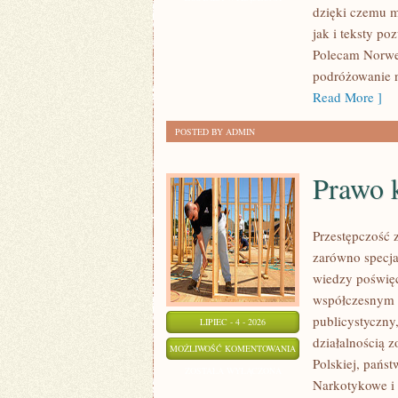
dzięki czemu m
jak i teksty po
Polecam Norweg
podróżowanie n
Read More ]
POSTED BY ADMIN
Prawo 
Przestępczość 
zarówno specja
wiedzy poświęco
współczesnym z
publicystyczny
LIPIEC - 4 - 2026
działalnością 
PRAWO
MOŻLIWOŚĆ KOMENTOWANIA
Polskiej, pańs
KONTRA
ZOSTAŁA WYŁĄCZONA
Narkotykowe i 
MAFIA