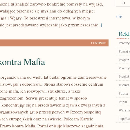
31
ożna tu znaleźć zarówno konkretne pomysły na wyjazd,
zwalające przenieść się myślami do odległych miejsc.
« lip
ia i Węgry. To przestrzeń internetowa, w którym
ie jest przedstawiane wyłącznie jako przemieszczanie
[
Rekl
Przeczyt
CONTINUE
Poznaj w
kontra Mafia
Przejdź 
Przeczyt
zorganizowana od wielu lat budzi ogromne zainteresowanie
Przejdź
listów, jak i odbiorców. Strona stanowi obszerne centrum
Internet
ne mafii, ich rozwojowi, strukturze, a także
Strona
agrożeniom. Serwis prezentuje temat w sposób
Portal
, koncentrując się na przedstawieniu zjawisk związanych z
Witryna
zorganizowanych grup przestępczych w Rzeczypospolitej
twach europejskich oraz na świecie. Polecam Kartele
http://u
Prawo kontra Mafia. Portal opisuje kluczowe zagadnienia