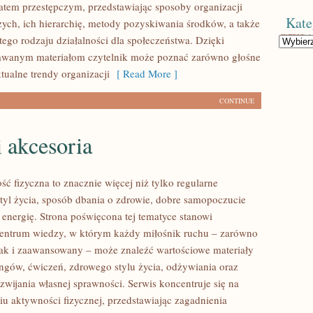
atem przestępczym, przedstawiając sposoby organizacji
Kate
zych, ich hierarchię, metody pozyskiwania środków, a także
tego rodzaju działalności dla społeczeństwa. Dzięki
Kategorie
dawanym materiałom czytelnik może poznać zarówno głośne
ktualne trendy organizacji
[ Read More ]
CONTINUE
i akcesoria
ść fizyczna to znacznie więcej niż tylko regularne
styl życia, sposób dbania o zdrowie, dobre samopoczucie
 energię. Strona poświęcona tej tematyce stanowi
entrum wiedzy, w którym każdy miłośnik ruchu – zarówno
jak i zaawansowany – może znaleźć wartościowe materiały
ingów, ćwiczeń, zdrowego stylu życia, odżywiania oraz
wijania własnej sprawności. Serwis koncentruje się na
u aktywności fizycznej, przedstawiając zagadnienia