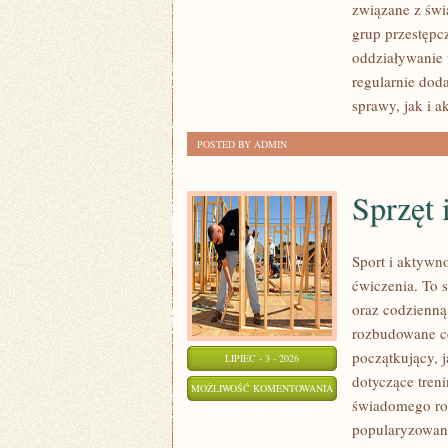
związane z świ
grup przestępc
oddziaływanie 
regularnie do
sprawy, jak i a
POSTED BY ADMIN
Sprzęt 
Sport i aktywno
ćwiczenia. To 
oraz codzienną
rozbudowane c
początkujący, 
LIPIEC - 3 - 2026
dotyczące tren
SPRZĘT
MOŻLIWOŚĆ KOMENTOWANIA
świadomego roz
I
ZOSTAŁA WYŁĄCZONA
popularyzowani
AKCESORIA