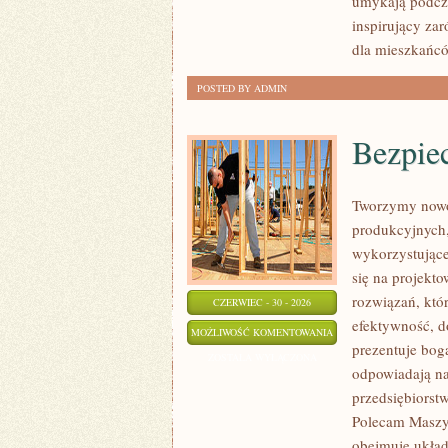
umykają podcza
inspirujący za
dla mieszkańcó
POSTED BY ADMIN
Bezpie
Tworzymy nowo
produkcyjnych,
wykorzystujące
się na projekt
rozwiązań, któr
CZERWIEC - 30 - 2026
efektywność, 
BEZPIECZEŃSTWO
MOŻLIWOŚĆ KOMENTOWANIA
prezentuje boga
I
ZOSTAŁA WYŁĄCZONA
odpowiadają na
NORMY
przedsiębiorst
Polecam Maszyn
obejmuje układ