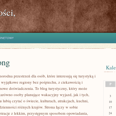
ści,
ERNETOWY
ong
Kale
norodna przestrzeń dla osób, które interesują się turystyką i
wyjątkowe regiony bez pośpiechu, z ciekawością i
P
 nowe doświadczenia. To blog turystyczny, który może
zarówno osoby planujące wakacyjny wyjazd, jak i tych,
3
u lubią czytać o świecie, kulturach, atrakcjach, kuchni,
10
odzienności różnych krajów. Strona łączy w sobie
17
spiracje z lekkim, przystępnym sposobem opowiadania,
24