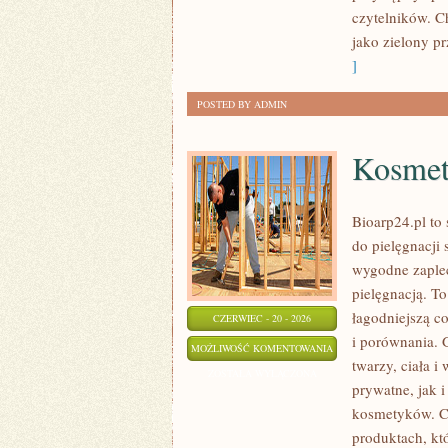
czytelników. C
jako zielony pr
]
POSTED BY ADMIN
Kosmet
Bioarp24.pl to 
do pielęgnacji 
wygodne zaplec
pielęgnacją. To
łagodniejszą c
CZERWIEC - 20 - 2026
i porównania.
KOSMETYKI
MOŻLIWOŚĆ KOMENTOWANIA
twarzy, ciała 
ZERO
ZOSTAŁA WYŁĄCZONA
prywatne, jak 
WASTE
kosmetyków. Ch
produktach, kt