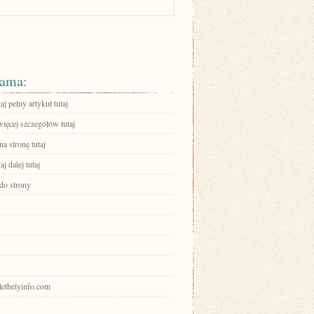
ama:
aj pełny artykuł tutaj
ięcej szczegółów tutaj
na stronę tutaj
aj dalej tutaj
 do strony
zlethelyinfo.com