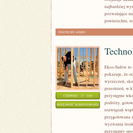
najbardziej wy
pozwalające na
powierzchni, 
POSTED BY ADMIN
Technol
Ekos-Sułów to 
pokazuje, że o
wyrzeczeń, sko
przestrzeń, w 
przystępne tek
CZERWIEC - 27 - 2026
podróży, gotow
TECHNOLOGIE
MOŻLIWOŚĆ KOMENTOWANIA
rozwiązań wspie
DLA
ZOSTAŁA WYŁĄCZONA
przygotowana z
PLANETY
wyzwania środo
przystępny spo