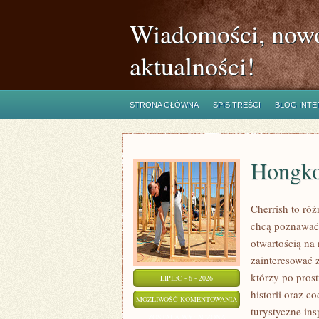
Wiadomości, nowo
aktualności!
STRONA GŁÓWNA
SPIS TREŚCI
BLOG INT
Hongk
Cherrish to róż
chcą poznawać 
otwartością na
zainteresować 
którzy po prost
LIPIEC - 6 - 2026
historii oraz c
HONGKONG
MOŻLIWOŚĆ KOMENTOWANIA
turystyczne in
ZOSTAŁA WYŁĄCZONA