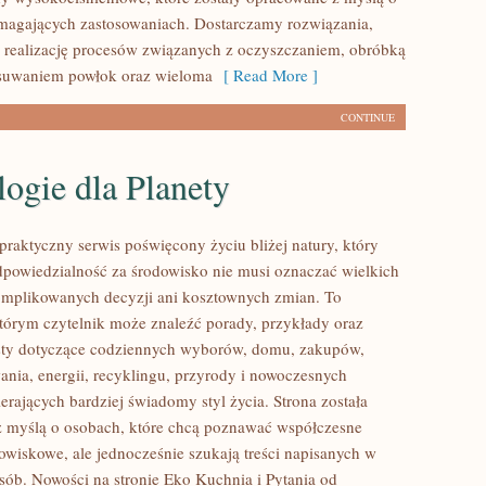
magających zastosowaniach. Dostarczamy rozwiązania,
 realizację procesów związanych z oczyszczaniem, obróbką
usuwaniem powłok oraz wieloma
[ Read More ]
CONTINUE
ogie dla Planety
praktyczny serwis poświęcony życiu bliżej natury, który
dpowiedzialność za środowisko nie musi oznaczać wielkich
mplikowanych decyzji ani kosztownych zmian. To
którym czytelnik może znaleźć porady, przykłady oraz
sty dotyczące codziennych wyborów, domu, zakupów,
ania, energii, recyklingu, przyrody i nowoczesnych
rających bardziej świadomy styl życia. Strona została
 myślą o osobach, które chcą poznawać współczesne
wiskowe, ale jednocześnie szukają treści napisanych w
sób. Nowości na stronie Eko Kuchnia i Pytania od