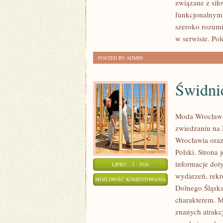
związane z siło
funkcjonalnym,
szeroko rozumi
w serwisie. Pol
POSTED BY ADMIN
Świdni
Moda Wrocław 
zwiedzaniu na
Wrocławia oraz
Polski. Strona
informacje doty
LIPIEC - 2 - 2026
wydarzeń, rekr
ŚWIDNICA
MOŻLIWOŚĆ KOMENTOWANIA
Dolnego Śląska.
ZOSTAŁA WYŁĄCZONA
charakterem. M
znanych atrakcj