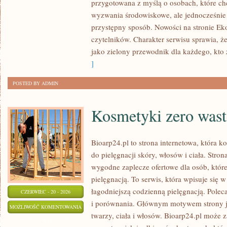
przygotowana z myślą o osobach, które c
PLANETY
wyzwania środowiskowe, ale jednocześnie 
przystępny sposób. Nowości na stronie Ek
czytelników. Charakter serwisu sprawia, 
jako zielony przewodnik dla każdego, kto z
]
POSTED BY ADMIN
Kosmetyki zero wast
Bioarp24.pl to strona internetowa, która k
do pielęgnacji skóry, włosów i ciała. Stro
wygodne zaplecze ofertowe dla osób, które
pielęgnacją. To serwis, która wpisuje się 
łagodniejszą codzienną pielęgnacją. Polec
CZERWIEC - 20 - 2026
i porównania. Głównym motywem strony j
KOSMETYKI
MOŻLIWOŚĆ KOMENTOWANIA
twarzy, ciała i włosów. Bioarp24.pl może
ZERO
ZOSTAŁA WYŁĄCZONA