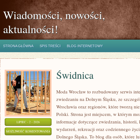
Wiadomości, nowości,
aktualności!
STRONA GŁÓWNA
SPIS TREŚCI
BLOG INTERNETOWY
Świdnica
Moda Wrocław to rozbudowany serwis int
zwiedzaniu na Dolnym Śląsku, ze szczeg
Wrocławia oraz regionów, które tworzą ni
Polski. Strona jest miejscem, w którym mo
informacje dotyczące zwiedzania, historii, 
LIPIEC - 2 - 2026
wydarzeń, rekreacji oraz codziennego życi
ŚWIDNICA
MOŻLIWOŚĆ KOMENTOWANIA
Dolnego Śląska. To blog dla osób, które lu
ZOSTAŁA WYŁĄCZONA