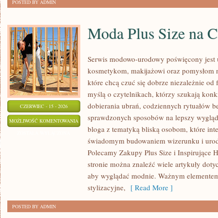
POSTED BY ADMIN
Moda Plus Size na 
Serwis modowo-urodowy poświęcony jest ub
kosmetykom, makijażowi oraz pomysłom na
które chcą czuć się dobrze niezależnie od 
myślą o czytelnikach, którzy szukają kon
dobierania ubrań, codziennych rytuałów 
CZERWIEC - 15 - 2026
sprawdzonych sposobów na lepszy wygląd. 
MODA
MOŻLIWOŚĆ KOMENTOWANIA
bloga z tematyką bliską osobom, które inte
PLUS
ZOSTAŁA WYŁĄCZONA
świadomym budowaniem wizerunku i urod
SIZE
Polecamy Zakupy Plus Size i Inspirujące H
NA
stronie można znaleźć wiele artykuły dotyc
CO
aby wyglądać modnie. Ważnym elementem
DZIEŃ
stylizacyjne,
[ Read More ]
POSTED BY ADMIN