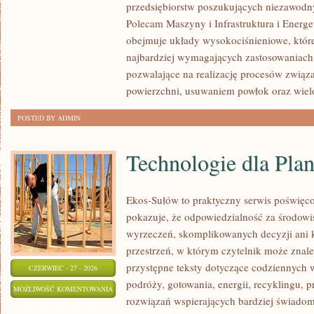
przedsiębiorstw poszukujących niezawodn
Polecam Maszyny i Infrastruktura i Energe
obejmuje układy wysokociśnieniowe, które
najbardziej wymagających zastosowaniach
pozwalające na realizację procesów zwią
powierzchni, usuwaniem powłok oraz wie
POSTED BY ADMIN
Technologie dla Plan
Ekos-Sułów to praktyczny serwis poświęcon
pokazuje, że odpowiedzialność za środowi
wyrzeczeń, skomplikowanych decyzji ani 
przestrzeń, w którym czytelnik może znale
przystępne teksty dotyczące codziennych
CZERWIEC - 27 - 2026
podróży, gotowania, energii, recyklingu, 
TECHNOLOGIE
MOŻLIWOŚĆ KOMENTOWANIA
rozwiązań wspierających bardziej świadomy
DLA
ZOSTAŁA WYŁĄCZONA