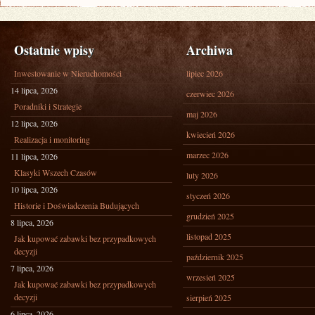
Ostatnie wpisy
Archiwa
Inwestowanie w Nieruchomości
lipiec 2026
14 lipca, 2026
czerwiec 2026
Poradniki i Strategie
maj 2026
12 lipca, 2026
kwiecień 2026
Realizacja i monitoring
marzec 2026
11 lipca, 2026
Klasyki Wszech Czasów
luty 2026
10 lipca, 2026
styczeń 2026
Historie i Doświadczenia Budujących
grudzień 2025
8 lipca, 2026
listopad 2025
Jak kupować zabawki bez przypadkowych
decyzji
październik 2025
7 lipca, 2026
wrzesień 2025
Jak kupować zabawki bez przypadkowych
decyzji
sierpień 2025
6 lipca, 2026