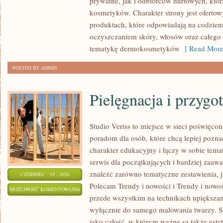
prywatne, jak i odbiorców hurtowych, któ
WASTE
kosmetyków. Charakter strony jest ofertow
produktach, które odpowiadają na codzien
oczyszczaniem skóry, włosów oraz całego c
tematykę dermokosmetyków
[ Read More
POSTED BY ADMIN
Pielęgnacja i przygo
Studio Veriss to miejsce w sieci poświęco
poradom dla osób, które chcą lepiej pozna
charakter edukacyjny i łączy w sobie tem
serwis dla początkujących i bardziej za
znaleźć zarówno tematyczne zestawienia, j
CZERWIEC - 19 - 2026
Polecam Trendy i nowości i Trendy i nowoś
PIELĘGNACJA
MOŻLIWOŚĆ KOMENTOWANIA
przede wszystkim na technikach upiększani
I
ZOSTAŁA WYŁĄCZONA
wyłącznie do samego malowania twarzy. St
PRZYGOTOWANIE
jako całość, w którym ważne są także est