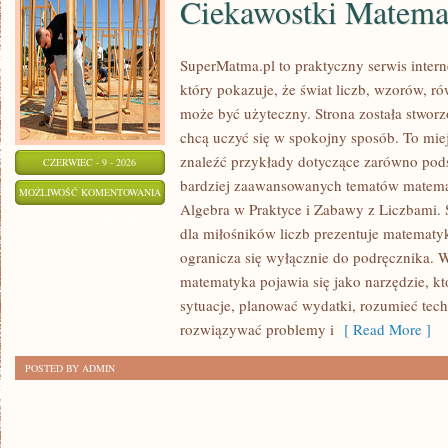
Ciekawostki Matema
SuperMatma.pl to praktyczny serwis inte
który pokazuje, że świat liczb, wzorów, r
może być użyteczny. Strona została stworz
chcą uczyć się w spokojny sposób. To mi
znaleźć przykłady dotyczące zarówno pod
CZERWIEC - 9 - 2026
bardziej zaawansowanych tematów matema
CIEKAWOSTKI
MOŻLIWOŚĆ KOMENTOWANIA
Algebra w Praktyce i Zabawy z Liczbami. S
MATEMATYCZNE
ZOSTAŁA WYŁĄCZONA
dla miłośników liczb prezentuje matematyk
ogranicza się wyłącznie do podręcznika. 
matematyka pojawia się jako narzędzie, 
sytuacje, planować wydatki, rozumieć tech
rozwiązywać problemy i
[ Read More ]
POSTED BY ADMIN