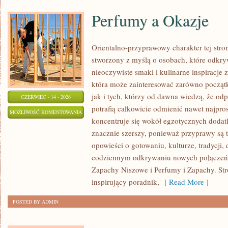
Perfumy a Okazje
Orientalno-przyprawowy charakter tej strony
stworzony z myślą o osobach, które odkry
nieoczywiste smaki i kulinarne inspiracje z
która może zainteresować zarówno począt
jak i tych, którzy od dawna wiedzą, że o
CZERWIEC - 14 - 2026
potrafią całkowicie odmienić nawet najpro
PERFUMY
MOŻLIWOŚĆ KOMENTOWANIA
koncentruje się wokół egzotycznych dodatkó
A
ZOSTAŁA WYŁĄCZONA
znacznie szerszy, ponieważ przyprawy są 
OKAZJE
opowieści o gotowaniu, kulturze, tradycj
codziennym odkrywaniu nowych połącze
Zapachy Niszowe i Perfumy i Zapachy. St
inspirujący poradnik,
[ Read More ]
POSTED BY ADMIN