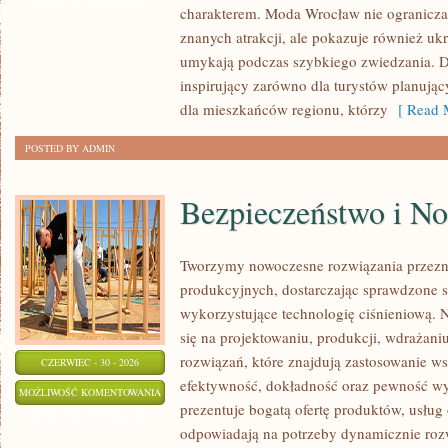
charakterem. Moda Wrocław nie ogranicza 
znanych atrakcji, ale pokazuje również ukry
umykają podczas szybkiego zwiedzania. D
inspirujący zarówno dla turystów planują
dla mieszkańców regionu, którzy
[ Read M
POSTED BY ADMIN
Bezpieczeństwo i N
Tworzymy nowoczesne rozwiązania przezn
produkcyjnych, dostarczając sprawdzone 
wykorzystujące technologię ciśnieniową. N
się na projektowaniu, produkcji, wdrażan
rozwiązań, które znajdują zastosowanie wsz
CZERWIEC - 30 - 2026
efektywność, dokładność oraz pewność w
BEZPIECZEŃSTWO
MOŻLIWOŚĆ KOMENTOWANIA
prezentuje bogatą ofertę produktów, usług 
I
ZOSTAŁA WYŁĄCZONA
odpowiadają na potrzeby dynamicznie rozw
NORMY