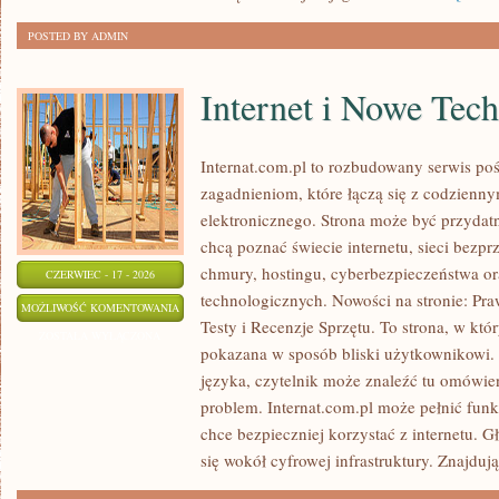
POSTED BY ADMIN
Internet i Nowe Tec
Internat.com.pl to rozbudowany serwis po
zagadnieniom, które łączą się z codzienn
elektronicznego. Strona może być przydat
chcą poznać świecie internetu, sieci bez
chmury, hostingu, cyberbezpieczeństwa o
CZERWIEC - 17 - 2026
technologicznych. Nowości na stronie: Praw
INTERNET
MOŻLIWOŚĆ KOMENTOWANIA
Testy i Recenzje Sprzętu. To strona, w któ
I
ZOSTAŁA WYŁĄCZONA
pokazana w sposób bliski użytkownikowi
NOWE
języka, czytelnik może znaleźć tu omówie
TECHNOLOGIE
problem. Internat.com.pl może pełnić funk
chce bezpieczniej korzystać z internetu. 
się wokół cyfrowej infrastruktury. Znajdują