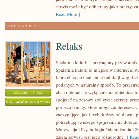
SKÓRY
serwis może być odbierany jako praktyczn
Read More ]
POSTED BY ADMIN
Relaks
Spalarnia kalorii – przystępny przewodnik
Spalarnia kalorii to miejsce w internecie 
które chcą poznać temat redukcji wagi i s
podanych w naturalny sposób. To przestrze
chcą opierać się wyłącznie na obietnicach 
CZERWIEC - 17 - 2026
spojrzeć na zdrowy styl życia szerzej: prze
RELAKS
MOŻLIWOŚĆ KOMENTOWANIA
porusza tematy, które mogą zainteresowa
ZOSTAŁA WYŁĄCZONA
zaczynające, jak i tych, którzy od dawna p
potrzebują świeżego spojrzenia na dobrze
Motywacja i Psychologia Odchudzania i Z
zaletą serwisu jest jego różnorodne
[ Read