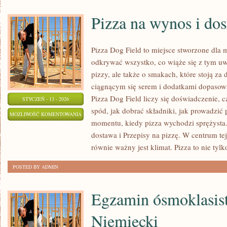
Pizza na wynos i do
Pizza Dog Field to miejsce stworzone dla 
odkrywać wszystko, co wiąże się z tym uw
pizzy, ale także o smakach, które stoją z
ciągnącym się serem i dodatkami dopasow
Pizza Dog Field liczy się doświadczenie, c
STYCZEŃ - 13 - 2026
spód, jak dobrać składniki, jak prowadzić p
PIZZA
MOŻLIWOŚĆ KOMENTOWANIA
momentu, kiedy pizza wychodzi sprężysta.
NA
ZOSTAŁA WYŁĄCZONA
dostawa i Przepisy na pizzę. W centrum tej 
WYNOS
równie ważny jest klimat. Pizza to nie tylk
I
DOSTAWA
POSTED BY ADMIN
Egzamin ósmoklasist
Niemiecki