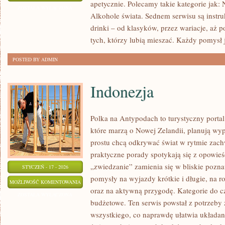
apetycznie. Polecamy takie kategorie jak: 
I
ZOSTAŁA WYŁĄCZONA
Alkohole świata. Sednem serwisu są instru
JEGO
drinki – od klasyków, przez wariacje, aż
ODMIANY
tych, którzy lubią mieszać. Każdy pomysł j
POSTED BY ADMIN
Indonezja
Polka na Antypodach to turystyczny porta
które marzą o Nowej Zelandii, planują wyp
prostu chcą odkrywać świat w rytmie zach
praktyczne porady spotykają się z opowieś
„zwiedzanie” zamienia się w bliskie pozna
STYCZEŃ - 17 - 2026
pomysły na wyjazdy krótkie i długie, na r
INDONEZJA
MOŻLIWOŚĆ KOMENTOWANIA
oraz na aktywną przygodę. Kategorie do czy
ZOSTAŁA WYŁĄCZONA
budżetowe. Ten serwis powstał z potrzeby
wszystkiego, co naprawdę ułatwia układan