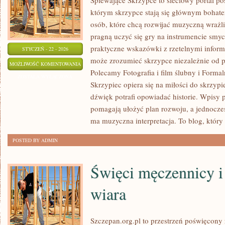
Śpiewające Skrzypce to sieciowy portal p
którym skrzypce stają się głównym bohate
osób, które chcą rozwijać muzyczną wrażliw
pragną uczyć się gry na instrumencie smy
praktyczne wskazówki z rzetelnymi inform
STYCZEŃ - 22 - 2026
może zrozumieć skrzypce niezależnie od
MENU
MOŻLIWOŚĆ KOMENTOWANIA
Polecamy Fotografia i film ślubny i Forma
WESELNE
ZOSTAŁA WYŁĄCZONA
Skrzypiec opiera się na miłości do skrzypi
I
dźwięk potrafi opowiadać historie. Wpisy 
TORTY
pomagają ułożyć plan rozwoju, a jednocześ
ma muzyczna interpretacja. To blog, który
POSTED BY ADMIN
Święci męczennicy i
wiara
Szczepan.org.pl to przestrzeń poświęcony r