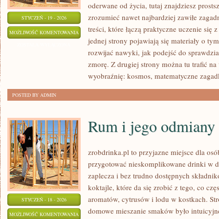
oderwane od życia, tutaj znajdziesz prosts
zrozumieć nawet najbardziej zawiłe zagadn
STYCZEŃ - 19 - 2026
treści, które łączą praktyczne uczenie się
KOSMOS
MOŻLIWOŚĆ KOMENTOWANIA
jednej strony pojawiają się materiały o tym
I
ZOSTAŁA WYŁĄCZONA
rozwijać nawyki, jak podejść do sprawdzi
ASTRONOMIA
zmorę. Z drugiej strony można tu trafić na 
wyobraźnię: kosmos, matematyczne zagadk
POSTED BY ADMIN
Rum i jego odmiany
zrobdrinka.pl to przyjazne miejsce dla osó
przygotować nieskomplikowane drinki w d
zaplecza i bez trudno dostępnych składni
koktajle, które da się zrobić z tego, co cz
aromatów, cytrusów i lodu w kostkach. Str
STYCZEŃ - 18 - 2026
domowe mieszanie smaków było intuicyjne
RUM
MOŻLIWOŚĆ KOMENTOWANIA