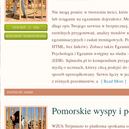
Nie mogę pomóc w tworzeniu treści, które 
lub ściąganie na egzaminie dojrzałości. M
długi opis Twojego serwisu w bezpiecznej, 
STYCZEŃ - 12 - 2026
rzetelnych przygotowań, analizy trendów
EGZAMIN
MOŻLIWOŚĆ KOMENTOWANIA
egzaminacyjnych i zadań treningowych. Po
ÓSMOKLASISTY
ZOSTAŁA WYŁĄCZONA
HTML, bez linków). Zobacz także Egzamin
–
Psychologia i Egzamin wstępny na studia 
JĘZYK
(EDB). Sqlmedia.pl to kompendium przyg
NIEMIECKI
myślą o uczniach, którzy chcą podejść d
sposób uporządkowany. Serwis łączy w je
z różnych przedmiotów, a
[ Read More ]
POSTED BY ADMIN
Pomorskie wyspy i 
WŻCh Trójmiasto to platforma spotkania 