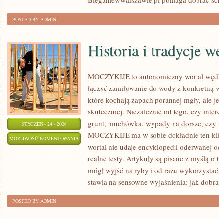
Bieganiewwarszawie.pl pomaga dobrać sc
POSTED BY ADMIN
Historia i tradycje 
MOCZYKIJE to autonomiczny wortal wędkar
łączyć zamiłowanie do wody z konkretną w
które kochają zapach porannej mgły, ale j
skuteczniej. Niezależnie od tego, czy inter
grunt, muchówka, wypady na dorsze, czy 
STYCZEŃ - 24 - 2026
MOCZYKIJE ma w sobie dokładnie ten klim
HISTORIA
MOŻLIWOŚĆ KOMENTOWANIA
wortal nie udaje encyklopedii oderwanej od
I
ZOSTAŁA WYŁĄCZONA
realne testy. Artykuły są pisane z myślą o
TRADYCJE
mógł wyjść na ryby i od razu wykorzyst
WĘDKARSKIE
stawia na sensowne wyjaśnienia: jak dobrać
POSTED BY ADMIN