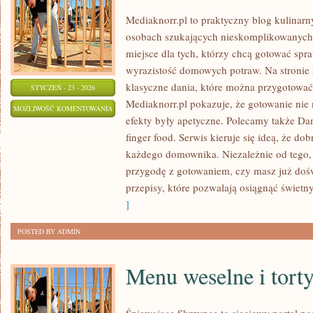
Mediaknorr.pl to praktyczny blog kulinarn
osobach szukających nieskomplikowanych
miejsce dla tych, którzy chcą gotować spr
wyrazistość domowych potraw. Na stronie z
klasyczne dania, które można przygotować
STYCZEŃ - 23 - 2026
Mediaknorr.pl pokazuje, że gotowanie nie
DESERY
MOŻLIWOŚĆ KOMENTOWANIA
efekty były apetyczne. Polecamy także Dan
I
ZOSTAŁA WYŁĄCZONA
finger food. Serwis kieruje się ideą, że do
SŁODKOŚCI
każdego domownika. Niezależnie od tego,
przygodę z gotowaniem, czy masz już dośw
przepisy, które pozwalają osiągnąć świetny
]
POSTED BY ADMIN
Menu weselne i tort