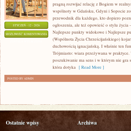
pragną rozwijać relację z Bogiem w realnym
wspólnoty w Gdańsku, Gdyni i Sopocie zo
przewodnik dla każdego, kto dopiero pozn
ogłoszenia, ale też opowieść o stylu życia
STYCZEŃ - 12 - 2026
Najlepsze punkty widokowe i Najlepsze 
POMORSKIE
MOŻLIWOŚĆ KOMENTOWANIA
(Wspólnota Życia Chrześcijańskiego) koja
WYSPY
ZOSTAŁA WYŁĄCZONA
duchowością ignacjańską. I właśnie ten f
I
Trójmiasto: wiara przeżywana w praktyce.
PÓŁWYSPY
poszukiwanie ma sens i w którym nie gra 
która dotyka
[ Read More ]
POSTED BY ADMIN
Ostatnie wpisy
Archiwa