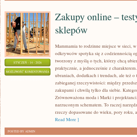
Zakupy online – test
sklepów
Mammamia to rodzinne miejsce w sieci, 
odkrywców spotyka się z codziennością o
tworzony z myślą o tych, którzy chcą ubier
STYCZEŃ - 14 - 2026
praktycznie, a jednocześnie z charakterem. 
ZAKUPY
MOŻLIWOŚĆ KOMENTOWANIA
ubraniach, dodatkach i trendach, ale też o
ONLINE
ZOSTAŁA WYŁĄCZONA
zabieganej rzeczywistości: między przedsz
–
zakupami i chwilą tylko dla siebie. Katego
TESTY
Zrównoważona moda i Marki i projektanc
MAREK
narzuconym schematem. To raczej narzędzie
I
rzeczy dopasowane do wieku, pory roku, 
SKLEPÓW
Read More ]
POSTED BY ADMIN