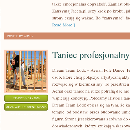
także emocjonalna dojrzałość. Zamiast o
MIŁOŚCI
ZatrzymajFaceta.pl uczy krok po kroku, ja
strony czują się ważne. Bo “zatrzymać” fa
Read More ]
POSTED BY ADMIN
Taniec profesjonalny
Dream Team Łódź – Aerial, Pole Dance, Fit
osób, które chcą połączyć artystyczną akt
rozwijać się w kierunku siły. To przestrzeń
Aerial oraz taniec na rurze potrafią dać nie 
wspierają kondycję. Polecamy Historia tańc
STYCZEŃ - 24 - 2026
Dream Team Łódź opiera się na tym, że k
TANIEC
MOŻLIWOŚĆ KOMENTOWANIA
tempie: od podstaw, przez budowanie umiej
PROFESJONALNY
ZOSTAŁA WYŁĄCZONA
figury. Strona jest skierowana zarówno do 
doświadczonych, którzy szukają wskazów