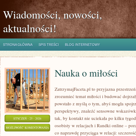
Wiadomości, nowości,
aktualności!
STRONA GŁÓWNA
SPIS TREŚCI
BLOG INTERNETOWY
Nauka o miłości
ZatrzymajFaceta.pl to przyjazna przestrzeń
zrozumieć temat miłości i budować dojrzały
powstało z myślą o tym, abyś mogła spojrz
perspektywy, znaleźć sensowne wskazówk
tak, by kontakt nie uciekała po kilku tyg
STYCZEŃ - 25 - 2026
osobisty w relacjach i Randki online – por
NAUKA
MOŻLIWOŚĆ KOMENTOWANIA
co naprawdę przyciąga w relacji: szczeroś
O
ZOSTAŁA WYŁĄCZONA