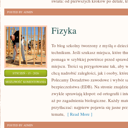
świata: od pierwszych kroków po detale, k
POSTED BY ADMIN
Fizyka
To blog szkolny tworzony z myślą o dziec
technikum. Jeśli szukasz miejsca, które t
pomaga w szybkiej powtórce przed sprawd
miejscu. Treści są przygotowane tak, aby 
chcą nadrobić zaległości, jak i osoby, któr
STYCZEŃ - 15 - 2026
Polecamy Doradztwo zawodowe i wybór sz
FIZYKA
MOŻLIWOŚĆ KOMENTOWANIA
bezpieczeństwa (EDB). Na stronie znajdzi
ZOSTAŁA WYŁĄCZONA
zwykle sprawiają kłopot: od ortografii i int
aż po zagadnienia biologiczne. Każdy mater
przytłaczać: najpierw pojawia się jasne p
tematu,
[ Read More ]
POSTED BY ADMIN