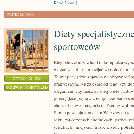
Read More ]
POSTED BY ADMIN
Diety specjalistyczne
sportowców
Bieganiewwarszawie.pl to kompleksowy ser
biegać w stolicy i rozwijać wydolność mądr
To miejsce, gdzie zajawka na aktywność s
STYCZEŃ - 24 - 2026
praktycznym. Niezależnie od tego, czy do
DIETY
MOŻLIWOŚĆ KOMENTOWANIA
bieganiem, czy masz za sobą wiele startów,
SPECJALISTYCZNE
ZOSTAŁA WYŁĄCZONA
pomagające poprawić tempo, zadbać o sam
DLA
ciało. Ciekawe kategorie to Trening w dom
SPORTOWCÓW
Strona powstała z myślą o Warszawie i jej
roku, zatłoczonych chodnikach, parkowych
ścieżkach i miejskich trasach, które potra