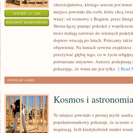
chrześcijaństwa, którego sercem jest temat
miejsce powstało dla osób, które chcą św
STYCZEŃ - 21 - 2026
wiary: od rozmowy z Bogiem, przez liturgię
ŚWIĘCI
MOŻLIWOŚĆ KOMENTOWANIA
Strona łączy pamięć pokoleń z współczes
MĘCZENNICY
ZOSTAŁA WYŁĄCZONA
treści trafiają zarówno do wiernych praktyk
I
dopiero wracają po latach. Polecamy także
ICH
objawienia. Na łamach serwisu znajdziesz 
HEROICZNA
przeżywać głębię tego, co w życiu religij
WIARA
powtarzane rutynowo. Autorzy podejmują 
pokazując, że wiara nie jest tylko
[ Read M
POSTED BY ADMIN
Kosmos i astronomi
To miejsce powstało z prostej myśli: nauka
popularnonaukowy pokazuje, że uczenie s
inspiracją. Jeśli kiedykolwiek miałeś wraż