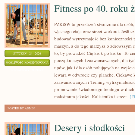
Fitness po 40. roku ż
PZKiSW to przestrzeń stworzone dla osób, 
własnego ciała oraz street workout. Jeśli s
budować wytrzymałość bez konieczności 
maszyn, a do tego marzysz o zdrowszym cie
to, by prowadzić Cię krok po kroku. To ce
STYCZEŃ - 24 - 2026
początkujących i zaawansowanych, dla tych
FITNESS
MOŻLIWOŚĆ KOMENTOWANIA
upów, jak i dla osób polujących na wejści
PO
ZOSTAŁA WYŁĄCZONA
lewara w odwrocie czy planche. Ciekawe k
40.
zaawansowanych i Trening wytrzymałości
ROKU
promowanie świadomego treningu w duc
ŻYCIA
maksimum jakości. Kalistenika i street
[ R
POSTED BY ADMIN
Desery i słodkości