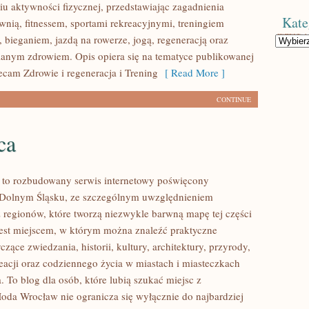
u aktywności fizycznej, przedstawiając zagadnienia
Kate
wnią, fitnessem, sportami rekreacyjnymi, treningiem
 bieganiem, jazdą na rowerze, jogą, regeneracją oraz
Kategorie
anym zdrowiem. Opis opiera się na tematyce publikowanej
ecam Zdrowie i regeneracja i Trening
[ Read More ]
CONTINUE
ca
to rozbudowany serwis internetowy poświęcony
 Dolnym Śląsku, ze szczególnym uwzględnieniem
 regionów, które tworzą niezwykle barwną mapę tej części
 jest miejscem, w którym można znaleźć praktyczne
czące zwiedzania, historii, kultury, architektury, przyrody,
eacji oraz codziennego życia w miastach i miasteczkach
 To blog dla osób, które lubią szukać miejsc z
oda Wrocław nie ogranicza się wyłącznie do najbardziej