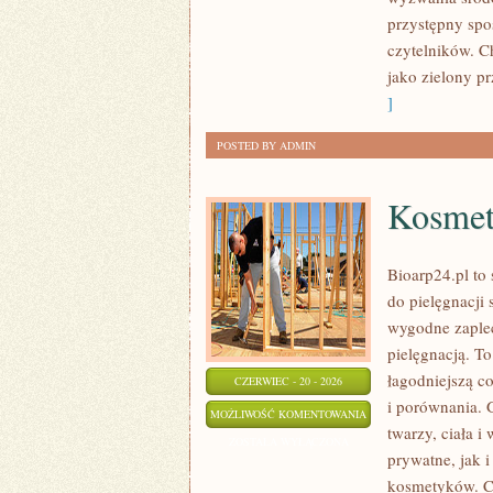
przystępny spo
czytelników. C
jako zielony pr
]
POSTED BY ADMIN
Kosmet
Bioarp24.pl to 
do pielęgnacji 
wygodne zaplec
pielęgnacją. To
łagodniejszą c
CZERWIEC - 20 - 2026
i porównania.
KOSMETYKI
MOŻLIWOŚĆ KOMENTOWANIA
twarzy, ciała 
ZERO
ZOSTAŁA WYŁĄCZONA
prywatne, jak 
WASTE
kosmetyków. Ch