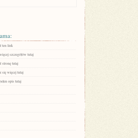
ama:
 ten link
więcej szczegółów tutaj
 stronę tutaj
się więcej tutaj
ełen opis tutaj