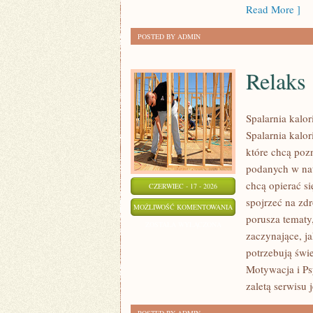
Read More ]
POSTED BY ADMIN
Relaks
Spalarnia kalor
Spalarnia kalor
które chcą pozn
podanych w nat
chcą opierać si
CZERWIEC - 17 - 2026
spojrzeć na zdr
RELAKS
MOŻLIWOŚĆ KOMENTOWANIA
porusza tematy
ZOSTAŁA WYŁĄCZONA
zaczynające, ja
potrzebują świ
Motywacja i Ps
zaletą serwisu 