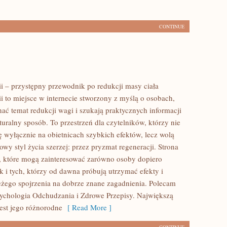
CONTINUE
ii – przystępny przewodnik po redukcji masy ciała
ii to miejsce w internecie stworzony z myślą o osobach,
ać temat redukcji wagi i szukają praktycznych informacji
uralny sposób. To przestrzeń dla czytelników, którzy nie
ę wyłącznie na obietnicach szybkich efektów, lecz wolą
owy styl życia szerzej: przez pryzmat regeneracji. Strona
, które mogą zainteresować zarówno osoby dopiero
k i tych, którzy od dawna próbują utrzymać efekty i
eżego spojrzenia na dobrze znane zagadnienia. Polecam
ychologia Odchudzania i Zdrowe Przepisy. Największą
jest jego różnorodne
[ Read More ]