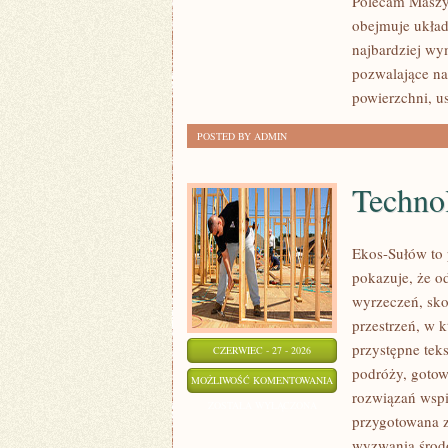
Polecam Maszyn
obejmuje układ
najbardziej wy
pozwalające na
powierzchni, 
POSTED BY ADMIN
Technol
Ekos-Sułów to 
pokazuje, że o
wyrzeczeń, sko
przestrzeń, w 
przystępne tek
CZERWIEC - 27 - 2026
podróży, gotow
TECHNOLOGIE
MOŻLIWOŚĆ KOMENTOWANIA
rozwiązań wspie
DLA
ZOSTAŁA WYŁĄCZONA
przygotowana z
PLANETY
wyzwania środo