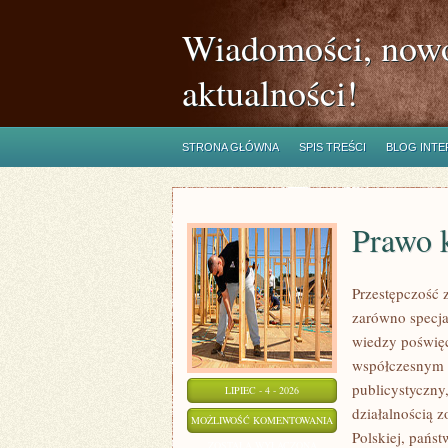
Wiadomości, nowo
aktualności!
STRONA GŁÓWNA
SPIS TREŚCI
BLOG INT
Prawo 
Przestępczość 
zarówno specja
wiedzy poświęco
współczesnym z
publicystyczny
LIPIEC - 4 - 2026
działalnością 
PRAWO
MOŻLIWOŚĆ KOMENTOWANIA
Polskiej, pańs
KONTRA
ZOSTAŁA WYŁĄCZONA