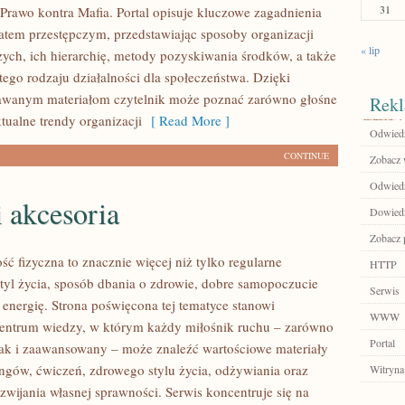
31
Prawo kontra Mafia. Portal opisuje kluczowe zagadnienia
atem przestępczym, przedstawiając sposoby organizacji
« lip
zych, ich hierarchię, metody pozyskiwania środków, a także
tego rodzaju działalności dla społeczeństwa. Dzięki
dawanym materiałom czytelnik może poznać zarówno głośne
Rekl
ktualne trendy organizacji
[ Read More ]
Odwiedź
CONTINUE
Zobacz 
Odwiedź
i akcesoria
Dowiedz 
Zobacz p
ść fizyczna to znacznie więcej niż tylko regularne
HTTP
styl życia, sposób dbania o zdrowie, dobre samopoczucie
Serwis
 energię. Strona poświęcona tej tematyce stanowi
WWW
entrum wiedzy, w którym każdy miłośnik ruchu – zarówno
Portal
jak i zaawansowany – może znaleźć wartościowe materiały
ingów, ćwiczeń, zdrowego stylu życia, odżywiania oraz
Witryna
wijania własnej sprawności. Serwis koncentruje się na