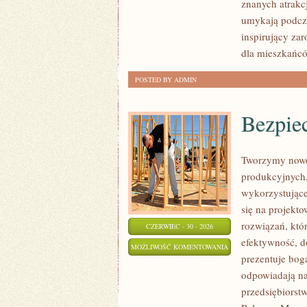
znanych atrakcj
umykają podcza
inspirujący za
dla mieszkańcó
POSTED BY ADMIN
Bezpie
Tworzymy nowo
produkcyjnych,
wykorzystujące
się na projekt
rozwiązań, któr
CZERWIEC - 30 - 2026
efektywność, 
BEZPIECZEŃSTWO
MOŻLIWOŚĆ KOMENTOWANIA
prezentuje boga
I
ZOSTAŁA WYŁĄCZONA
odpowiadają na
NORMY
przedsiębiorst