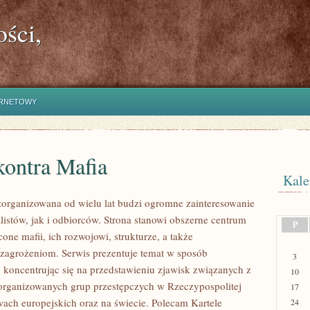
ści,
ERNETOWY
kontra Mafia
Kale
zorganizowana od wielu lat budzi ogromne zainteresowanie
listów, jak i odbiorców. Strona stanowi obszerne centrum
P
ne mafii, ich rozwojowi, strukturze, a także
agrożeniom. Serwis prezentuje temat w sposób
3
, koncentrując się na przedstawieniu zjawisk związanych z
10
zorganizowanych grup przestępczych w Rzeczypospolitej
17
twach europejskich oraz na świecie. Polecam Kartele
24