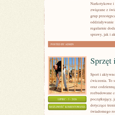
Narkotykowe i 
MAFIA
związane z świ
grup przestępc
oddziaływanie 
regularnie do
sprawy, jak i a
POSTED BY ADMIN
Sprzęt 
Sport i aktywno
ćwiczenia. To 
oraz codzienną
rozbudowane c
początkujący, 
LIPIEC - 3 - 2026
dotyczące tren
SPRZĘT
MOŻLIWOŚĆ KOMENTOWANIA
świadomego roz
I
ZOSTAŁA WYŁĄCZONA