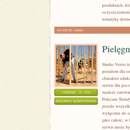
produktach, kt
oczyszczaniem 
tematykę der
POSTED BY ADMIN
Pielęgn
Studio Veriss 
poradom dla os
charakter eduk
serwis dla poc
znaleźć zarówn
CZERWIEC - 19 - 2026
Polecam Trendy
PIELĘGNACJA
MOŻLIWOŚĆ KOMENTOWANIA
przede wszystki
I
ZOSTAŁA WYŁĄCZONA
wyłącznie do s
PRZYGOTOWANIE
jako całość, w
SKÓRY
serwis może by