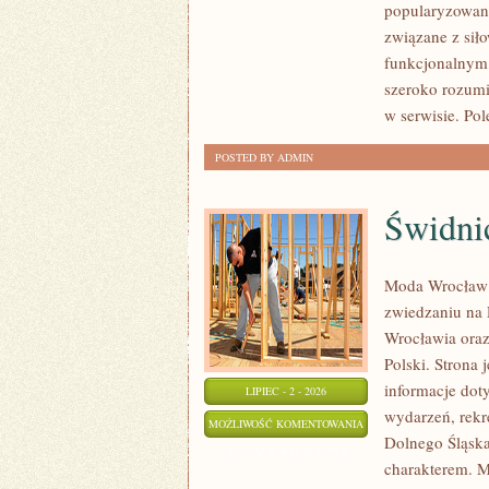
popularyzowani
AKCESORIA
związane z siło
funkcjonalnym,
szeroko rozumi
w serwisie. Pol
POSTED BY ADMIN
Świdni
Moda Wrocław 
zwiedzaniu na
Wrocławia oraz
Polski. Strona
informacje doty
LIPIEC - 2 - 2026
wydarzeń, rekr
ŚWIDNICA
MOŻLIWOŚĆ KOMENTOWANIA
Dolnego Śląska.
ZOSTAŁA WYŁĄCZONA
charakterem. M