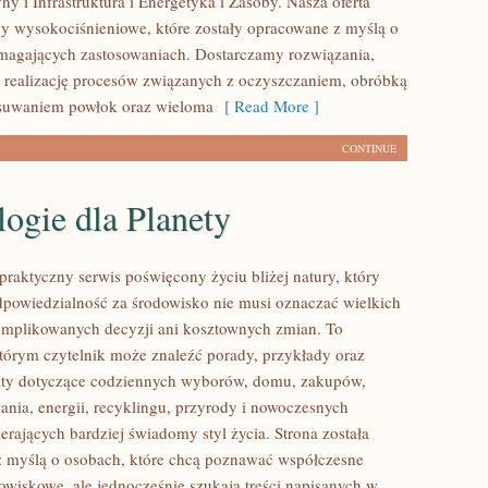
y i Infrastruktura i Energetyka i Zasoby. Nasza oferta
y wysokociśnieniowe, które zostały opracowane z myślą o
magających zastosowaniach. Dostarczamy rozwiązania,
 realizację procesów związanych z oczyszczaniem, obróbką
usuwaniem powłok oraz wieloma
[ Read More ]
CONTINUE
ogie dla Planety
praktyczny serwis poświęcony życiu bliżej natury, który
dpowiedzialność za środowisko nie musi oznaczać wielkich
mplikowanych decyzji ani kosztownych zmian. To
którym czytelnik może znaleźć porady, przykłady oraz
sty dotyczące codziennych wyborów, domu, zakupów,
ania, energii, recyklingu, przyrody i nowoczesnych
rających bardziej świadomy styl życia. Strona została
 myślą o osobach, które chcą poznawać współczesne
wiskowe, ale jednocześnie szukają treści napisanych w