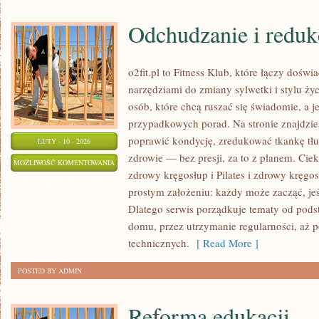
Odchudzanie i reduk
o2fit.pl to Fitness Klub, które łączy dośw
narzędziami do zmiany sylwetki i stylu życ
osób, które chcą ruszać się świadomie, a j
przypadkowych porad. Na stronie znajdzies
poprawić kondycję, zredukować tkankę tłu
LUTY - 10 - 2026
zdrowie — bez presji, za to z planem. Cieka
ODCHUDZANIE
MOŻLIWOŚĆ KOMENTOWANIA
zdrowy kręgosłup i Pilates i zdrowy kręgosł
I
ZOSTAŁA WYŁĄCZONA
prostym założeniu: każdy może zacząć, jeś
REDUKCJA
Dlatego serwis porządkuje tematy od pod
domu, przez utrzymanie regularności, aż p
technicznych.
[ Read More ]
POSTED BY ADMIN
Reforma edukacji