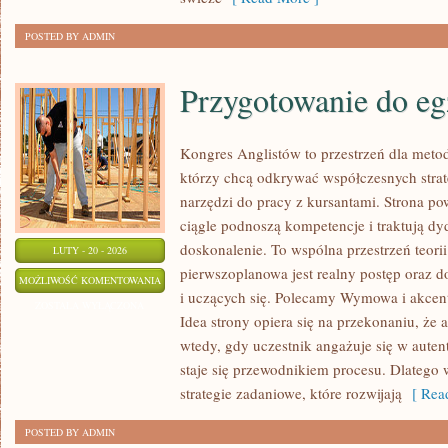
POSTED BY ADMIN
Przygotowanie do e
Kongres Anglistów to przestrzeń dla meto
którzy chcą odkrywać współczesnych strat
narzędzi do pracy z kursantami. Strona po
ciągle podnoszą kompetencje i traktują dy
doskonalenie. To wspólna przestrzeń teorii 
LUTY - 20 - 2026
pierwszoplanowa jest realny postęp oraz 
PRZYGOTOWANIE
MOŻLIWOŚĆ KOMENTOWANIA
i uczących się. Polecamy Wymowa i akcent 
DO
ZOSTAŁA WYŁĄCZONA
Idea strony opiera się na przekonaniu, że an
EGZAMINÓW
wtedy, gdy uczestnik angażuje się w auten
staje się przewodnikiem procesu. Dlatego 
strategie zadaniowe, które rozwijają
[ Read
POSTED BY ADMIN