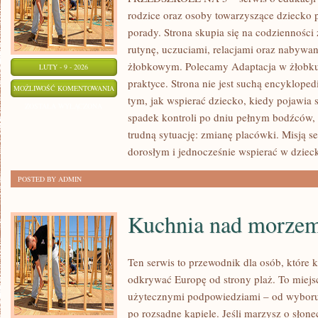
rodzice oraz osoby towarzyszące dziecko 
porady. Strona skupia się na codziennośc
rutynę, uczuciami, relacjami oraz nabyw
żłobkowym. Polecamy Adaptacja w żłobku 
LUTY - 9 - 2026
praktyce. Strona nie jest suchą encyklope
WSPÓŁPRACA
MOŻLIWOŚĆ KOMENTOWANIA
tym, jak wspierać dziecko, kiedy pojawia 
Z
ZOSTAŁA WYŁĄCZONA
spadek kontroli po dniu pełnym bodźców,
RODZICAMI
trudną sytuację: zmianę placówki. Misją se
dorosłym i jednocześnie wspierać w dzieck
POSTED BY ADMIN
Kuchnia nad morze
Ten serwis to przewodnik dla osób, które 
odkrywać Europę od strony plaż. To miejsc
użytecznymi podpowiedziami – od wyboru 
po rozsądne kąpiele. Jeśli marzysz o sło