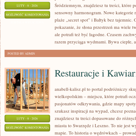
Śródziemnym, znajdziesz tu treści, które
LUTY - 8 - 2026
sensowny harmonogram. Nowe kategorie na 
KUCHNIA
MOŻLIWOŚĆ KOMENTOWANIA
plaże „secret spot” i Bałtyk bez tajemnic. 
NAD
ZOSTAŁA WYŁĄCZONA
pokazanie, że słona przestrzeń ma wiele 
MORZEM
ale potrafi też być łagodne. Czasem zach
razem przyciąga wydmami. Bywa ciepłe, a
POSTED BY ADMIN
Restauracje i Kawiar
anabell-kalisz.pl to portal podróżniczy sk
wielkopolskim – miejscu, które potrafi oc
pasjonatów odkrywania, gdzie mapy spotyka
szukasz inspiracji na wypad, chcesz pozna
znajdziesz tu treści dopasowane do różny
LUTY - 8 - 2026
miasta to Swarzędz i Leszno. To nie jest 
RESTAURACJE
MOŻLIWOŚĆ KOMENTOWANIA
mapie. To historia o wędrówkach – prowad
I
ZOSTAŁA WYŁĄCZONA