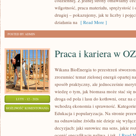
codziennej. Z jednej strony omawiamy cec
ŚWIATA
wilgotność, praca materiału, sprężystość i
drugiej – pokazujemy, jak te liczby i pojęc
działania na
[ Read More ]
POSTED BY ADMIN
Praca i kariera w O
Wikana BioEnergia to przestrzeń stworzona
zrozumieć temat zielonej energii opartej 
sposób praktyczny, ale jednocześnie mery
wiedzę o tym, jak biomasa może stać się n
droga od pola i lasu do kotłowni, oraz na
LUTY - 12 - 2026
wchodzą ekonomia i sprawność. Kategorie 
PRACA
MOŻLIWOŚĆ KOMENTOWANIA
Edukacja i popularyzacja. Na stronie przew
I
ZOSTAŁA WYŁĄCZONA
na odnawialne źródła nie dzieje się wyłącz
KARIERA
decyzjach: jaki surowiec ma sens, jakie ro
W
ocenić specyfikację paliwa, i jak
[ Read M