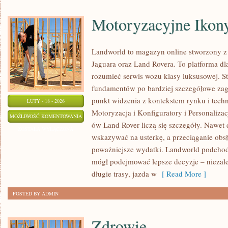
Motoryzacyjne Ikon
Landworld to magazyn online stworzony z
Jaguara oraz Land Rovera. To platforma dla
rozumieć serwis wozu klasy luksusowej. S
fundamentów po bardziej szczegółowe zag
punkt widzenia z kontekstem rynku i techno
LUTY - 18 - 2026
Motoryzacja i Konfiguratory i Personaliza
MOTORYZACYJNE
MOŻLIWOŚĆ KOMENTOWANIA
ów Land Rover liczą się szczegóły. Nawet 
IKONY
ZOSTAŁA WYŁĄCZONA
wskazywać na usterkę, a przeciąganie obsł
poważniejsze wydatki. Landworld podchodz
mógł podejmować lepsze decyzje – niezależ
długie trasy, jazda w
[ Read More ]
POSTED BY ADMIN
Zdrowie