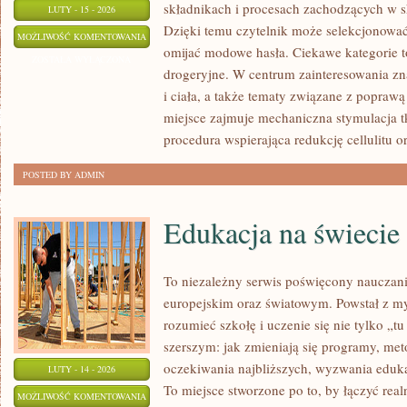
składnikach i procesach zachodzących w s
LUTY - 15 - 2026
Dzięki temu czytelnik może selekcjonować
PYTANIA
MOŻLIWOŚĆ KOMENTOWANIA
omijać modowe hasła. Ciekawe kategorie 
OD
ZOSTAŁA WYŁĄCZONA
drogeryjne. W centrum zainteresowania zna
CZYTELNIKÓW
i ciała, a także tematy związane z poprawą
miejsce zajmuje mechaniczna stymulacja t
procedura wspierająca redukcję cellulitu o
POSTED BY ADMIN
Edukacja na świecie
To niezależny serwis poświęcony nauczan
europejskim oraz światowym. Powstał z my
rozumieć szkołę i uczenie się nie tylko „tu
szerszym: jak zmieniają się programy, met
oczekiwania najbliższych, wyzwania edukat
LUTY - 14 - 2026
To miejsce stworzone po to, by łączyć real
EDUKACJA
MOŻLIWOŚĆ KOMENTOWANIA