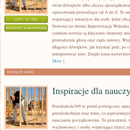
świat dźwięków albo chcesz uporządkować
opracowania prowadzące od A do Z. To nie j
wspierający towarzysz dla osób, które chc
LUTY - 16 - 2026
Nowości na stronie Improwizacja Wokalna
RODZAJE
MOŻLIWOŚĆ KOMENTOWANIA
centrum serwisu są kluczowe elementy muz
GŁOSÓW
ZOSTAŁA WYŁĄCZONA
prowadzenie głosu oraz zapis nutowy. Wy
I
długości dźwięków, jak trzymać puls, po co
REJESTRY
interpretować nuty. Dzięki temu nawet ktoś
WOKALNE
More ]
POSTED BY ADMIN
Inspiracje dla nauczy
Przedszkole309 to portal poświęcony opi
przedszkolnym oraz temu, co najważniejsz
nauczaniu początkowemu. To przestrzeń, 
wychowawcy i osoby wspierające dzieci z