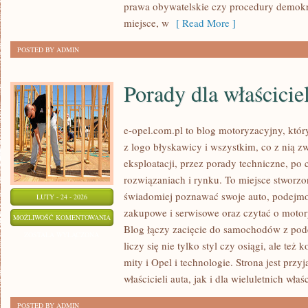
prawa obywatelskie czy procedury demokra
miejsce, w
[ Read More ]
POSTED BY ADMIN
Porady dla właściciel
e-opel.com.pl to blog motoryzacyjny, któr
z logo błyskawicy i wszystkim, co z nią z
eksploatacji, przez porady techniczne, po
rozwiązaniach i rynku. To miejsce stworzo
świadomiej poznawać swoje auto, podejmow
LUTY - 24 - 2026
zakupowe i serwisowe oraz czytać o motor
PORADY
MOŻLIWOŚĆ KOMENTOWANIA
Blog łączy zacięcie do samochodów z pode
DLA
ZOSTAŁA WYŁĄCZONA
liczy się nie tylko styl czy osiągi, ale też
WŁAŚCICIELI
mity i Opel i technologie. Strona jest prz
właścicieli auta, jak i dla wieluletnich właśc
POSTED BY ADMIN