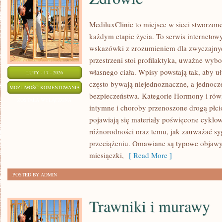
MediluxClinic to miejsce w sieci stworzon
każdym etapie życia. To serwis internetow
wskazówki z zrozumieniem dla zwyczajny
przestrzeni stoi profilaktyka, uważne wyb
własnego ciała. Wpisy powstają tak, aby uł
LUTY - 17 - 2026
często bywają niejednoznaczne, a jednocz
ZDROWIE
MOŻLIWOŚĆ KOMENTOWANIA
bezpieczeństwa. Kategorie Hormony i rów
ZOSTAŁA WYŁĄCZONA
intymne i choroby przenoszone drogą płc
pojawiają się materiały poświęcone cyklo
różnorodności oraz temu, jak zauważać sy
przeciążeniu. Omawiane są typowe objawy 
miesiączki,
[ Read More ]
POSTED BY ADMIN
Trawniki i murawy