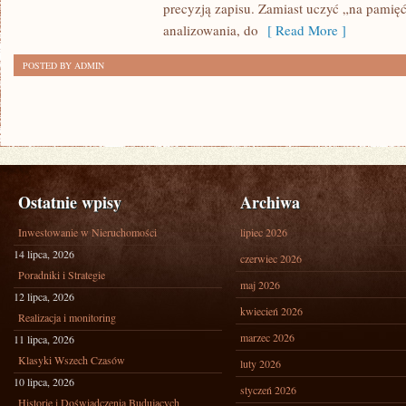
precyzją zapisu. Zamiast uczyć „na pamięć
analizowania, do
[ Read More ]
POSTED BY ADMIN
Ostatnie wpisy
Archiwa
Inwestowanie w Nieruchomości
lipiec 2026
14 lipca, 2026
czerwiec 2026
Poradniki i Strategie
maj 2026
12 lipca, 2026
kwiecień 2026
Realizacja i monitoring
marzec 2026
11 lipca, 2026
Klasyki Wszech Czasów
luty 2026
10 lipca, 2026
styczeń 2026
Historie i Doświadczenia Budujących