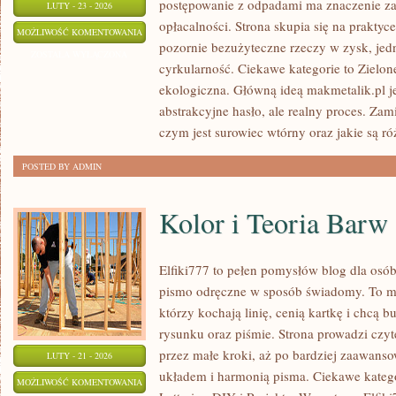
postępowanie z odpadami ma znaczenie zar
LUTY - 23 - 2026
opłacalności. Strona skupia się na praktyc
RODZAJE
MOŻLIWOŚĆ KOMENTOWANIA
pozornie bezużyteczne rzeczy w zysk, jed
ODPADÓW
ZOSTAŁA WYŁĄCZONA
cyrkularność. Ciekawe kategorie to Zielon
ekologiczna. Główną ideą makmetalik.pl jes
abstrakcyjne hasło, ale realny proces. Zam
czym jest surowiec wtórny oraz jakie są r
POSTED BY ADMIN
Kolor i Teoria Barw
Elfiki777 to pełen pomysłów blog dla osób
pismo odręczne w sposób świadomy. To mie
którzy kochają linię, cenią kartkę i chcą 
rysunku oraz piśmie. Strona prowadzi czyt
przez małe kroki, aż po bardziej zaawans
LUTY - 21 - 2026
układem i harmonią pisma. Ciekawe katego
KOLOR
MOŻLIWOŚĆ KOMENTOWANIA