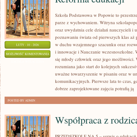
Szkoła Podstawowa w Popowie to przestrze
parze z wychowaniem. Witryna szkolapopo
oraz uwydatnia cele działań nauczycieli i 
poznawaniu świata od pierwszych klas aż 
w duchu wzajemnego szacunku oraz rozwoj
LUTY - 10 - 2026
i innowacje i Nauczanie wczesnoszkolne.
REFORMA
MOŻLIWOŚĆ KOMENTOWANIA
się młody człowiek oraz jego możliwości. 
EDUKACJI
ZOSTAŁA WYŁĄCZONA
rozumiana jako start do kolejnych sukcesów
uważne towarzyszenie w pisaniu oraz w um
komunikacyjnych. Pierwsze lata to czas, g
dobrze zaprojektowane zajęcia potrafią ją
[
POSTED BY ADMIN
Współpraca z rodzic
PRZEDSZKOLE NA 5 – serwis o edukacji d