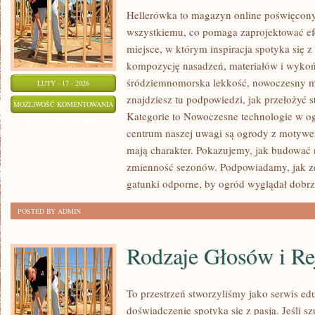
Hellerówka to magazyn online poświęcon
wszystkiemu, co pomaga zaprojektować e
miejsce, w którym inspiracja spotyka się z 
kompozycję nasadzeń, materiałów i wykończ
śródziemnomorska lekkość, nowoczesny mi
LUTY - 17 - 2026
znajdziesz tu podpowiedzi, jak przełożyć st
TRAWNIKI
MOŻLIWOŚĆ KOMENTOWANIA
Kategorie to Nowoczesne technologie w o
I
ZOSTAŁA WYŁĄCZONA
centrum naszej uwagi są ogrody z motywe
MURAWY
mają charakter. Pokazujemy, jak budować n
zmienność sezonów. Podpowiadamy, jak ze
gatunki odporne, by ogród wyglądał dobrze 
POSTED BY ADMIN
Rodzaje Głosów i Re
To przestrzeń stworzyliśmy jako serwis e
doświadczenie spotyka się z pasją. Jeśli sz