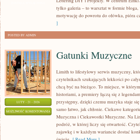
Lettering DIY i Projekty. W centrum Elfiki7
I
ZOSTAŁA WYŁĄCZONA
tylko galeria – to warsztat w formie blog
TEORIA
motywację do powrotu do ołówka, pióra cz
BARW
]
POSTED BY ADMIN
Gatunki Muzyczne
Limith to lifestylowy serwis muzyczny, któ
czytelnikach szukających lekkości po całym
chcą być na bieżąco. To miejsce, w którym
historiami, a premiery łączą się z legenda
przystępny, dzięki czemu muzyka staje się t
LUTY - 21 - 2026
samo łatwo, jak chłonie. Ciekawe kategorie
GATUNKI
MOŻLIWOŚĆ KOMENTOWANIA
Muzyczna i Ciekawostki Muzyczne. Na Lim
MUZYCZNE
ZOSTAŁA WYŁĄCZONA
podróż, w której liczy się otwartość. Czyte
zajawkę i w każdym wariancie dostać konkr
świeże
[ Read More ]