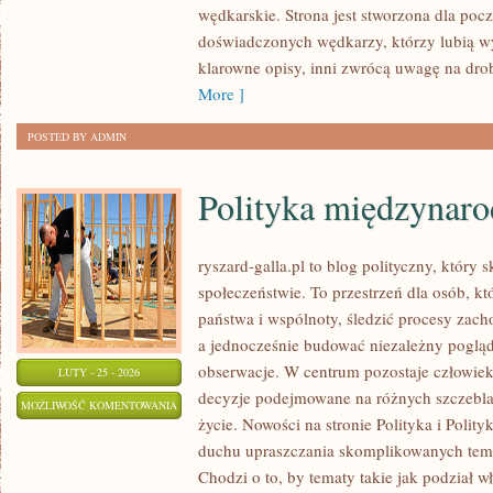
wędkarskie. Strona jest stworzona dla pocz
ZAWODY
doświadczonych wędkarzy, którzy lubią wy
WĘDKARSKIE
klarowne opisy, inni zwrócą uwagę na dro
More ]
POSTED BY ADMIN
Polityka międzynar
ryszard-galla.pl to blog polityczny, który 
społeczeństwie. To przestrzeń dla osób, 
państwa i wspólnoty, śledzić procesy zach
a jednocześnie budować niezależny pogląd
obserwacje. W centrum pozostaje człowiek 
LUTY - 25 - 2026
decyzje podejmowane na różnych szczeblac
POLITYKA
MOŻLIWOŚĆ KOMENTOWANIA
życie. Nowości na stronie Polityka i Polit
MIĘDZYNARODOWA
ZOSTAŁA WYŁĄCZONA
duchu upraszczania skomplikowanych tema
Chodzi o to, by tematy takie jak podział wł