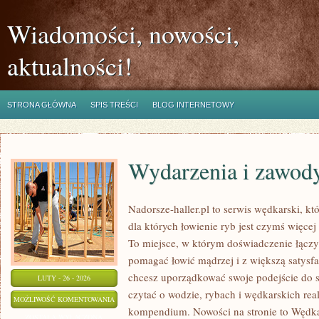
Wiadomości, nowości,
aktualności!
STRONA GŁÓWNA
SPIS TREŚCI
BLOG INTERNETOWY
Wydarzenia i zawod
Nadorsze-haller.pl to serwis wędkarski, kt
dla których łowienie ryb jest czymś więc
To miejsce, w którym doświadczenie łączy 
pomagać łowić mądrzej i z większą satysfakc
chcesz uporządkować swoje podejście do sp
LUTY - 26 - 2026
czytać o wodzie, rybach i wędkarskich real
WYDARZENIA
MOŻLIWOŚĆ KOMENTOWANIA
kompendium. Nowości na stronie to Wędkar
I
ZOSTAŁA WYŁĄCZONA