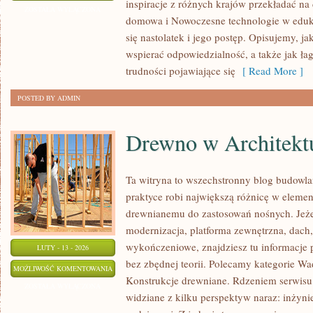
inspiracje z różnych krajów przekładać na
NA
ZOSTAŁA WYŁĄCZONA
domowa i Nowoczesne technologie w eduk
ŚWIECIE
się nastolatek i jego postęp. Opisujemy, j
wspierać odpowiedzialność, a także jak ła
trudności pojawiające się
[ Read More ]
POSTED BY ADMIN
Drewno w Architekt
Ta witryna to wszechstronny blog budowl
praktyce robi największą różnicę w elemen
drewnianemu do zastosowań nośnych. Jeże
modernizacja, platforma zewnętrzna, dach,
wykończeniowe, znajdziesz tu informacje
LUTY - 13 - 2026
bez zbędnej teorii. Polecamy kategorie W
DREWNO
MOŻLIWOŚĆ KOMENTOWANIA
Konstrukcje drewniane. Rdzeniem serwisu 
W
ZOSTAŁA WYŁĄCZONA
widziane z kilku perspektyw naraz: inżynie
ARCHITEKTURZE