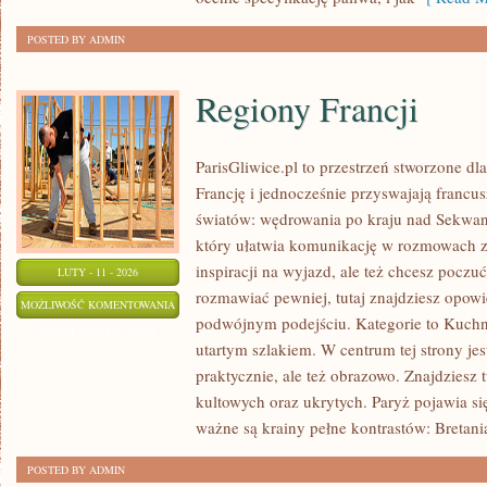
OZE
POSTED BY ADMIN
Regiony Francji
ParisGliwice.pl to przestrzeń stworzone dl
Francję i jednocześnie przyswajają franc
światów: wędrowania po kraju nad Sekwa
który ułatwia komunikację w rozmowach z 
inspiracji na wyjazd, ale też chcesz poczu
LUTY - 11 - 2026
rozmawiać pewniej, tutaj znajdziesz opow
REGIONY
MOŻLIWOŚĆ KOMENTOWANIA
podwójnym podejściu. Kategorie to Kuchni
FRANCJI
ZOSTAŁA WYŁĄCZONA
utartym szlakiem. W centrum tej strony jest
praktycznie, ale też obrazowo. Znajdziesz 
kultowych oraz ukrytych. Paryż pojawia si
ważne są krainy pełne kontrastów: Bretani
POSTED BY ADMIN