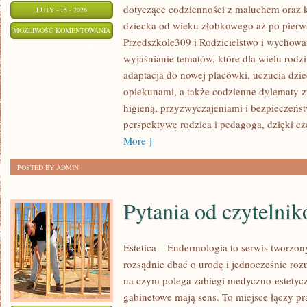
dotyczące codzienności z maluchem oraz k
LUTY - 15 - 2026
dziecka od wieku żłobkowego aż po pierws
INSPIRACJE
MOŻLIWOŚĆ KOMENTOWANIA
Przedszkole309 i Rodzicielstwo i wychowan
DLA
ZOSTAŁA WYŁĄCZONA
wyjaśnianie tematów, które dla wielu rodz
NAUCZYCIELI
adaptacja do nowej placówki, uczucia dziec
opiekunami, a także codzienne dylematy z
higieną, przyzwyczajeniami i bezpieczeńs
perspektywę rodzica i pedagoga, dzięki cz
More ]
POSTED BY ADMIN
Pytania od czytelni
Estetica – Endermologia to serwis tworzon
rozsądnie dbać o urodę i jednocześnie rozu
na czym polega zabiegi medyczno-estetyczn
gabinetowe mają sens. To miejsce łączy pr