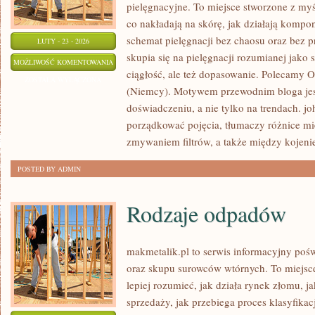
pielęgnacyjne. To miejsce stworzone z myśl
co nakładają na skórę, jak działają kompo
schemat pielęgnacji bez chaosu oraz bez
LUTY - 23 - 2026
skupia się na pielęgnacji rozumianej jako 
SHISEIDO
MOŻLIWOŚĆ KOMENTOWANIA
ciągłość, ale też dopasowanie. Polecamy Or
(JAPONIA)
ZOSTAŁA WYŁĄCZONA
(Niemcy). Motywem przewodnim bloga jest
doświadczeniu, a nie tylko na trendach. j
porządkować pojęcia, tłumaczy różnice m
zmywaniem filtrów, a także między kojeni
POSTED BY ADMIN
Rodzaje odpadów
makmetalik.pl to serwis informacyjny poś
oraz skupu surowców wtórnych. To miejsce 
lepiej rozumieć, jak działa rynek złomu, 
sprzedaży, jak przebiega proces klasyfikac