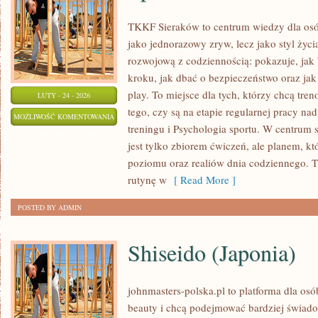
TKKF Sieraków to centrum wiedzy dla osób
jako jednorazowy zryw, lecz jako styl życi
rozwojową z codziennością: pokazuje, ja
kroku, jak dbać o bezpieczeństwo oraz jak
play. To miejsce dla tych, którzy chcą tren
LUTY - 24 - 2026
tego, czy są na etapie regularnej pracy na
SPORT
MOŻLIWOŚĆ KOMENTOWANIA
treningu i Psychologia sportu. W centrum se
ZOSTAŁA WYŁĄCZONA
jest tylko zbiorem ćwiczeń, ale planem, k
poziomu oraz realiów dnia codziennego.
rutynę w
[ Read More ]
POSTED BY ADMIN
Shiseido (Japonia)
johnmasters-polska.pl to platforma dla osób
beauty i chcą podejmować bardziej świad