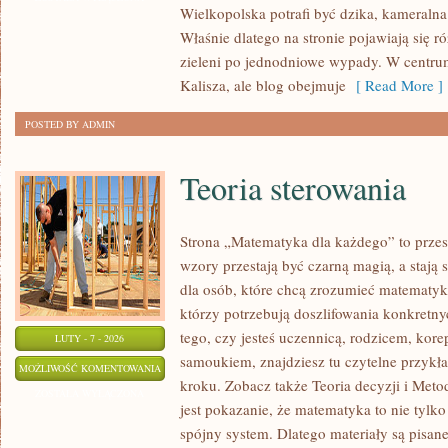
Wielkopolska potrafi być dzika, kameralna
KAWIARNIE
Właśnie dlatego na stronie pojawiają się 
zieleni po jednodniowe wypady. W centrum
Kalisza, ale blog obejmuje
[ Read More ]
POSTED BY ADMIN
Teoria sterowania
Strona „Matematyka dla każdego” to przes
wzory przestają być czarną magią, a stają
dla osób, które chcą zrozumieć matematykę
którzy potrzebują doszlifowania konkretn
tego, czy jesteś uczennicą, rodzicem, kore
LUTY - 7 - 2026
samoukiem, znajdziesz tu czytelne przykł
TEORIA
MOŻLIWOŚĆ KOMENTOWANIA
kroku. Zobacz także Teoria decyzji i Met
STEROWANIA
ZOSTAŁA WYŁĄCZONA
jest pokazanie, że matematyka to nie tylko 
spójny system. Dlatego materiały są pisane