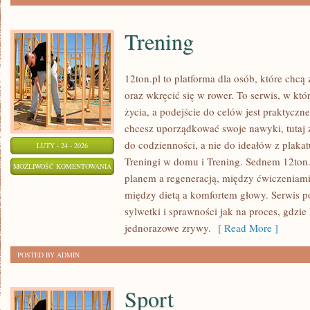
Trening
12ton.pl to platforma dla osób, które chc
oraz wkręcić się w rower. To serwis, w któ
życia, a podejście do celów jest praktyczn
chcesz uporządkować swoje nawyki, tutaj
do codzienności, a nie do ideałów z plakat
LUTY - 24 - 2026
Treningi w domu i Trening. Sednem 12ton.
TRENING
MOŻLIWOŚĆ KOMENTOWANIA
planem a regeneracją, między ćwiczeniami
ZOSTAŁA WYŁĄCZONA
między dietą a komfortem głowy. Serwis 
sylwetki i sprawności jak na proces, gdzie l
jednorazowe zrywy.
[ Read More ]
POSTED BY ADMIN
Sport