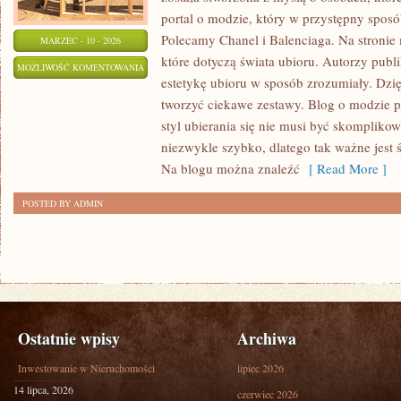
portal o modzie, który w przystępny sposó
Polecamy Chanel i Balenciaga. Na stronie
MARZEC - 10 - 2026
które dotyczą świata ubioru. Autorzy publik
H&M
MOŻLIWOŚĆ KOMENTOWANIA
estetykę ubioru w sposób zrozumiały. Dzi
ZOSTAŁA WYŁĄCZONA
tworzyć ciekawe zestawy. Blog o modzie p
styl ubierania się nie musi być skomplikow
niezwykle szybko, dlatego tak ważne jest
Na blogu można znaleźć
[ Read More ]
POSTED BY ADMIN
Ostatnie wpisy
Archiwa
Inwestowanie w Nieruchomości
lipiec 2026
14 lipca, 2026
czerwiec 2026