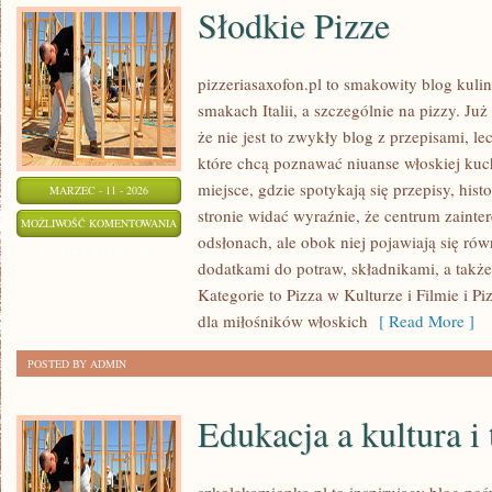
Słodkie Pizze
pizzeriasaxofon.pl to smakowity blog kulin
smakach Italii, a szczególnie na pizzy. Ju
że nie jest to zwykły blog z przepisami, l
które chcą poznawać niuanse włoskiej kuch
miejsce, gdzie spotykają się przepisy, histo
MARZEC - 11 - 2026
stronie widać wyraźnie, że centrum zainte
SŁODKIE
MOŻLIWOŚĆ KOMENTOWANIA
odsłonach, ale obok niej pojawiają się ró
PIZZE
ZOSTAŁA WYŁĄCZONA
dodatkami do potraw, składnikami, a także
Kategorie to Pizza w Kulturze i Filmie i P
dla miłośników włoskich
[ Read More ]
POSTED BY ADMIN
Edukacja a kultura i 