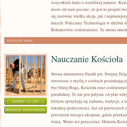
wszystkich ludzi o wrażliwej naturze. Każdy,
Z
może od razu poczuć, że jest to projekt tw
NIEPEŁNOSPRAWNOŚCIAMI
się zarówno wielka akcja, jak i najmniejsz
innych. Polecamy Technologia w służbie d
Bohaterowie codzienności. Ta strona inter
POSTED BY ADMIN
Nauczanie Kościoła
Strona internetowa Parafii pw. Świętej Tró
stworzone z myślą o osobach poszukujący
być bliżej Boga, Kościoła oraz codzienny
parafialnej. To nie jest jedynie zwykła witr
którym spotykają się zaduma, tradycja, a 
MARZEC - 14 - 2026
lokalnej społeczności. Już od pierwszych c
NAUCZANIE
MOŻLIWOŚĆ KOMENTOWANIA
przestrzeń niosąca ukojenie, gdzie przek
KOŚCIOŁA
ZOSTAŁA WYŁĄCZONA
wiary. Warto też przeczytać: Historia Kości