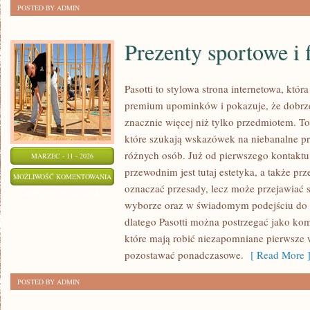
POSTED BY ADMIN
Prezenty sportowe i f
Pasotti to stylowa strona internetowa, któr
premium upominków i pokazuje, że dobrz
znacznie więcej niż tylko przedmiotem. To
które szukają wskazówek na niebanalne pre
różnych osób. Już od pierwszego kontakt
MARZEC - 11 - 2026
przewodnim jest tutaj estetyka, a także prz
PREZENTY
MOŻLIWOŚĆ KOMENTOWANIA
oznaczać przesady, lecz może przejawiać 
SPORTOWE
ZOSTAŁA WYŁĄCZONA
wyborze oraz w świadomym podejściu do 
I
dlatego Pasotti można postrzegać jako ko
FITNESS
które mają robić niezapomniane pierwsze w
pozostawać ponadczasowe.
[ Read More 
POSTED BY ADMIN