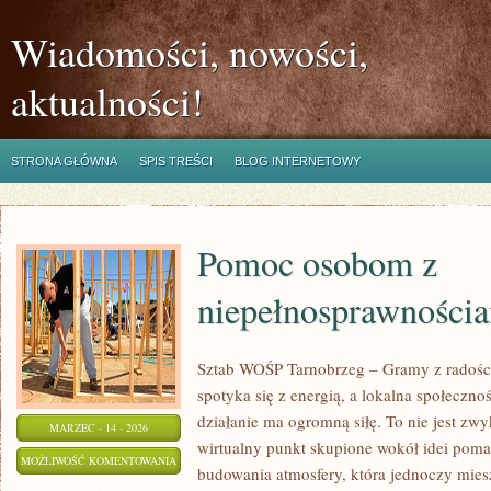
Wiadomości, nowości,
aktualności!
STRONA GŁÓWNA
SPIS TREŚCI
BLOG INTERNETOWY
Pomoc osobom z
niepełnosprawności
Sztab WOŚP Tarnobrzeg – Gramy z radości
spotyka się z energią, a lokalna społeczn
działanie ma ogromną siłę. To nie jest zwy
MARZEC - 14 - 2026
wirtualny punkt skupione wokół idei poma
POMOC
MOŻLIWOŚĆ KOMENTOWANIA
budowania atmosfery, która jednoczy mie
OSOBOM
ZOSTAŁA WYŁĄCZONA