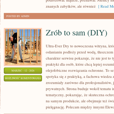
podróżować mądrze, poznawać Niemcy nie 
znanych zabytków, ale również
[ Read Mo
POSTED BY ADMIN
Zrób to sam (DIY)
Ultra-Ever Dry to nowoczesna witryna, któ
osłanianiu podłoży przed wodą, tłuszczem
charakter serwisu pokazuje, że nie jest t
praktyki dla osób, które chcą lepiej rozum
olejofobiczne rozwiązania ochronne. To se
MARZEC - 12 - 2026
spotyka się z praktyką, a fachowa wiedza
ZRÓB
MOŻLIWOŚĆ KOMENTOWANIA
zrozumiały zarówno dla profesjonalistów, 
TO
ZOSTAŁA WYŁĄCZONA
prywatnych. Strona buduje wokół tematu i
SAM
tematyczny, pokazując, że skuteczna ochr
(DIY)
na samym produkcie, ale obejmuje też świ
pielęgnację. Polecam między innymi Elew