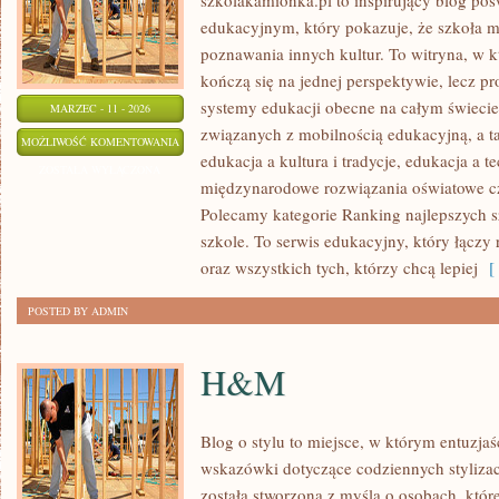
szkolakamionka.pl to inspirujący blog 
edukacyjnym, który pokazuje, że szkoła 
poznawania innych kultur. To witryna, w 
kończą się na jednej perspektywie, lecz p
systemy edukacji obecne na całym świecie.
MARZEC - 11 - 2026
związanych z mobilnością edukacyjną, a ta
EDUKACJA
MOŻLIWOŚĆ KOMENTOWANIA
edukacja a kultura i tradycje, edukacja a 
A
ZOSTAŁA WYŁĄCZONA
międzynarodowe rozwiązania oświatowe cz
KULTURA
Polecamy kategorie Ranking najlepszych sz
I
szkole. To serwis edukacyjny, który łącz
TRADYCJE
oraz wszystkich tych, którzy chcą lepiej
[ 
POSTED BY ADMIN
H&M
Blog o stylu to miejsce, w którym entuzjaś
wskazówki dotyczące codziennych stylizacj
została stworzona z myślą o osobach, któr