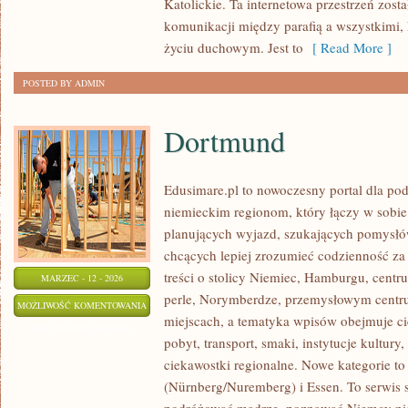
Katolickie. Ta internetowa przestrzeń zost
komunikacji między parafią a wszystkimi,
życiu duchowym. Jest to
[ Read More ]
POSTED BY ADMIN
Dortmund
Edusimare.pl to nowoczesny portal dla p
niemieckim regionom, który łączy w sobi
planujących wyjazd, szukających pomysłó
chcących lepiej zrozumieć codzienność za 
treści o stolicy Niemiec, Hamburgu, centr
MARZEC - 12 - 2026
perle, Norymberdze, przemysłowym centru
DORTMUND
MOŻLIWOŚĆ KOMENTOWANIA
miejscach, a tematyka wpisów obejmuje ci
ZOSTAŁA WYŁĄCZONA
pobyt, transport, smaki, instytucje kultur
ciekawostki regionalne. Nowe kategorie t
(Nürnberg/Nuremberg) i Essen. To serwis s