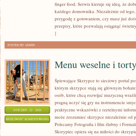
finger food. Serwis kieruje się ideą, że do
SŁODKOŚCI
każdego domownika. Niezależnie od tego,
przygodę z gotowaniem, czy masz już dośw
przepisy, które pozwalają osiągnąć świetny
]
POSTED BY ADMIN
Menu weselne i tort
Śpiewające Skrzypce to sieciowy portal p
którym skrzypce stają się głównym bohate
osób, które chcą rozwijać muzyczną wrażliw
pragną uczyć się gry na instrumencie smy
praktyczne wskazówki z rzetelnymi inform
STYCZEŃ - 22 - 2026
może zrozumieć skrzypce niezależnie od
MENU
MOŻLIWOŚĆ KOMENTOWANIA
Polecamy Fotografia i film ślubny i Forma
WESELNE
ZOSTAŁA WYŁĄCZONA
Skrzypiec opiera się na miłości do skrzypi
I