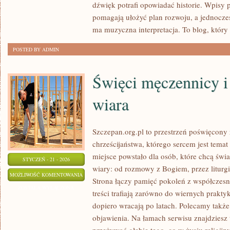
dźwięk potrafi opowiadać historie. Wpisy 
TORTY
pomagają ułożyć plan rozwoju, a jednocześ
ma muzyczna interpretacja. To blog, który
POSTED BY ADMIN
Święci męczennicy i
wiara
Szczepan.org.pl to przestrzeń poświęcony r
chrześcijaństwa, którego sercem jest temat
miejsce powstało dla osób, które chcą św
STYCZEŃ - 21 - 2026
wiary: od rozmowy z Bogiem, przez liturgię
ŚWIĘCI
MOŻLIWOŚĆ KOMENTOWANIA
Strona łączy pamięć pokoleń z współczes
MĘCZENNICY
ZOSTAŁA WYŁĄCZONA
treści trafiają zarówno do wiernych praktyk
I
dopiero wracają po latach. Polecamy także
ICH
objawienia. Na łamach serwisu znajdziesz 
HEROICZNA