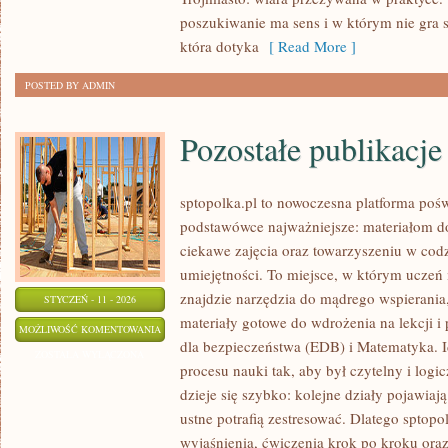
PÓŁWYSPY
poszukiwanie ma sens i w którym nie gra 
która dotyka
[ Read More ]
POSTED BY ADMIN
Pozostałe publikacje
sptopolka.pl to nowoczesna platforma poś
podstawówce najważniejsze: materiałom d
ciekawe zajęcia oraz towarzyszeniu w cod
umiejętności. To miejsce, w którym uczeń
znajdzie narzędzia do mądrego wspierani
STYCZEŃ - 11 - 2026
materiały gotowe do wdrożenia na lekcji i
POZOSTAŁE
MOŻLIWOŚĆ KOMENTOWANIA
dla bezpieczeństwa (EDB) i Matematyka. Id
PUBLIKACJE
ZOSTAŁA WYŁĄCZONA
procesu nauki tak, aby był czytelny i lo
dzieje się szybko: kolejne działy pojawiaj
ustne potrafią zestresować. Dlatego sptopol
wyjaśnienia, ćwiczenia krok po kroku ora