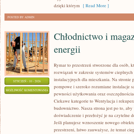
dzięki którym
[ Read More ]
POSTED BY ADMIN
Chłodnictwo i maga
energii
Rymar to przestrzeń stworzone dla osób, 
rozwiązań w zakresie systemów cieplnyc
instalacyjnych dla mieszkania. Na stronie
STYCZEŃ - 10 - 2026
pompowe i szeroko rozumiane instalacje sa
CHŁODNICTWO
MOŻLIWOŚĆ KOMENTOWANIA
pewności użytkowania oraz oszczędnościac
I
ZOSTAŁA WYŁĄCZONA
Ciekawe kategorie to Wentylacja i rekupe
MAGAZYNOWANIE
budownictwo. Nasza strona jest po to, ab
ENERGII
doświadczenie i przełożyć je na czytelne 
Jeśli planujesz wznoszenie nowego obiektu
przestrzeni, łatwo zauważysz, że temat ciepł