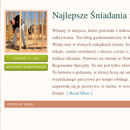
Najlepsze Śniadania
Witamy w miejscu, które powstało z miłośc
odkrywania. Ten blog gastronomiczny to 
Wisłą oraz w różnych zakątkach świata. Je
lokale, cenisz rzetelność i chcesz czytać o
trafiasz idealnie. Nowości na stronie to N
STYCZEŃ - 9 - 2026
Regionalne Specjały. To nie jest tylko zbió
NAJLEPSZE
MOŻLIWOŚĆ KOMENTOWANIA
To historia o jedzeniu, w której liczą się 
ŚNIADANIA
ZOSTAŁA WYŁĄCZONA
wypiekanego pieczywa po tempo obsługi. O
I
naprawdę się je przeżywa: w ruchu, w ro
BRUNCH
Dzięki
[ Read More ]
POSTED BY ADMIN