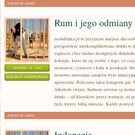
POSTED BY ADMIN
Rum i jego odmiany
zrobdrinka.pl to przyjazne miejsce dla osó
przygotować nieskomplikowane drinki w d
zaplecza i bez trudno dostępnych składni
koktajle, które da się zrobić z tego, co cz
aromatów, cytrusów i lodu w kostkach. Str
STYCZEŃ - 18 - 2026
domowe mieszanie smaków było intuicyjne
RUM
MOŻLIWOŚĆ KOMENTOWANIA
apetycznie. Polecamy takie kategorie jak: 
I
ZOSTAŁA WYŁĄCZONA
Alkohole świata. Sednem serwisu są instru
JEGO
drinki – od klasyków, przez wariacje, aż
ODMIANY
tych, którzy lubią mieszać. Każdy pomysł j
POSTED BY ADMIN
Indonezja