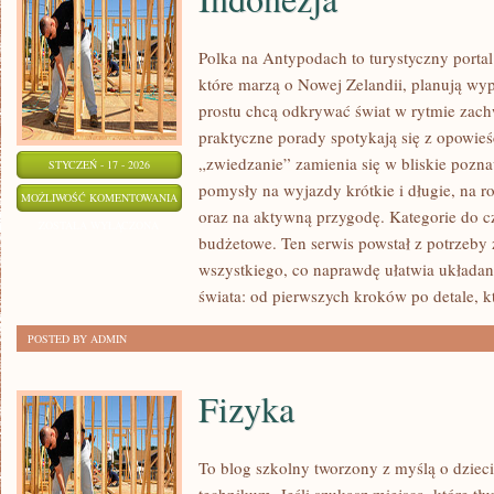
Polka na Antypodach to turystyczny porta
które marzą o Nowej Zelandii, planują wyp
prostu chcą odkrywać świat w rytmie zach
praktyczne porady spotykają się z opowieś
„zwiedzanie” zamienia się w bliskie pozna
STYCZEŃ - 17 - 2026
pomysły na wyjazdy krótkie i długie, na r
INDONEZJA
MOŻLIWOŚĆ KOMENTOWANIA
oraz na aktywną przygodę. Kategorie do czy
ZOSTAŁA WYŁĄCZONA
budżetowe. Ten serwis powstał z potrzeby
wszystkiego, co naprawdę ułatwia układan
świata: od pierwszych kroków po detale, k
POSTED BY ADMIN
Fizyka
To blog szkolny tworzony z myślą o dziec