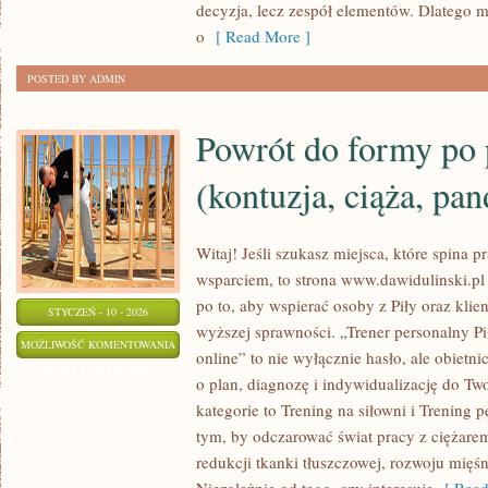
decyzja, lecz zespół elementów. Dlatego
o
[ Read More ]
POSTED BY ADMIN
Powrót do formy po 
(kontuzja, ciąża, pan
Witaj! Jeśli szukasz miejsca, które spina p
wsparciem, to strona www.dawidulinski.pl 
po to, aby wspierać osoby z Piły oraz klie
STYCZEŃ - 10 - 2026
wyższej sprawności. „Trener personalny Pił
POWRÓT
MOŻLIWOŚĆ KOMENTOWANIA
online” to nie wyłącznie hasło, ale obietni
DO
ZOSTAŁA WYŁĄCZONA
o plan, diagnozę i indywidualizację do Tw
FORMY
kategorie to Trening na siłowni i Trening p
PO
tym, by odczarować świat pracy z ciężare
PRZERWIE
redukcji tkanki tłuszczowej, rozwoju mięś
(KONTUZJA,