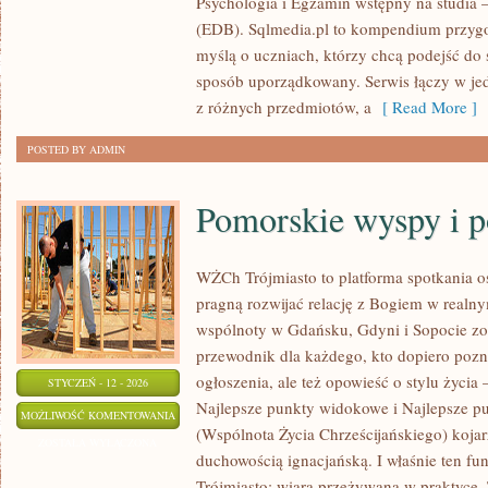
Psychologia i Egzamin wstępny na studia 
JĘZYK
(EDB). Sqlmedia.pl to kompendium przyg
NIEMIECKI
myślą o uczniach, którzy chcą podejść d
sposób uporządkowany. Serwis łączy w je
z różnych przedmiotów, a
[ Read More ]
POSTED BY ADMIN
Pomorskie wyspy i 
WŻCh Trójmiasto to platforma spotkania 
pragną rozwijać relację z Bogiem w realnym
wspólnoty w Gdańsku, Gdyni i Sopocie zo
przewodnik dla każdego, kto dopiero pozn
ogłoszenia, ale też opowieść o stylu życia
STYCZEŃ - 12 - 2026
Najlepsze punkty widokowe i Najlepsze 
POMORSKIE
MOŻLIWOŚĆ KOMENTOWANIA
(Wspólnota Życia Chrześcijańskiego) koja
WYSPY
ZOSTAŁA WYŁĄCZONA
duchowością ignacjańską. I właśnie ten f
I
Trójmiasto: wiara przeżywana w praktyce.