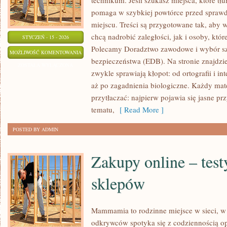
technikum. Jeśli szukasz miejsca, które t
pomaga w szybkiej powtórce przed sprawd
miejscu. Treści są przygotowane tak, aby 
chcą nadrobić zaległości, jak i osoby, któr
STYCZEŃ - 15 - 2026
Polecamy Doradztwo zawodowe i wybór sz
FIZYKA
MOŻLIWOŚĆ KOMENTOWANIA
bezpieczeństwa (EDB). Na stronie znajdzi
ZOSTAŁA WYŁĄCZONA
zwykle sprawiają kłopot: od ortografii i int
aż po zagadnienia biologiczne. Każdy mater
przytłaczać: najpierw pojawia się jasne p
tematu,
[ Read More ]
POSTED BY ADMIN
Zakupy online – test
sklepów
Mammamia to rodzinne miejsce w sieci, 
odkrywców spotyka się z codziennością o