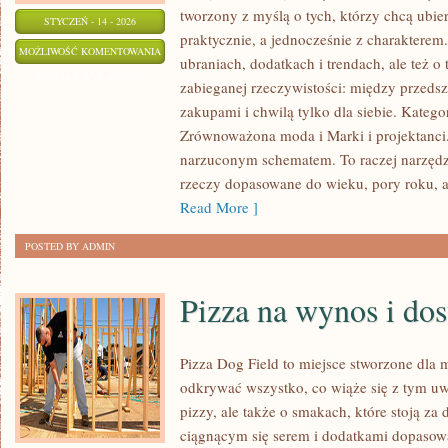
tworzony z myślą o tych, którzy chcą ubier
STYCZEŃ - 14 - 2026
praktycznie, a jednocześnie z charakterem. 
ZAKUPY
MOŻLIWOŚĆ KOMENTOWANIA
ubraniach, dodatkach i trendach, ale też o
ONLINE
ZOSTAŁA WYŁĄCZONA
zabieganej rzeczywistości: między przedsz
–
zakupami i chwilą tylko dla siebie. Katego
TESTY
Zrównoważona moda i Marki i projektanc
MAREK
narzuconym schematem. To raczej narzędzie
I
rzeczy dopasowane do wieku, pory roku, 
SKLEPÓW
Read More ]
POSTED BY ADMIN
Pizza na wynos i do
Pizza Dog Field to miejsce stworzone dla 
odkrywać wszystko, co wiąże się z tym uw
pizzy, ale także o smakach, które stoją z
ciągnącym się serem i dodatkami dopasow