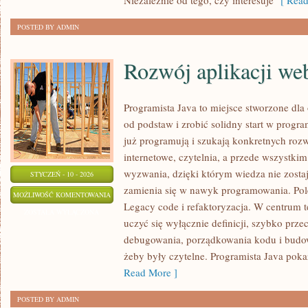
Niezależnie od tego, czy interesuje
[ Read
CIĄŻA,
POSTED BY ADMIN
PANDEMIA
ITP.)
Rozwój aplikacji w
Programista Java to miejsce stworzone dla
od podstaw i zrobić solidny start w progra
już programują i szukają konkretnych rozw
internetowe, czytelnia, a przede wszystki
wyzwania, dzięki którym wiedza nie zostaje
STYCZEŃ - 10 - 2026
zamienia się w nawyk programowania. Pol
ROZWÓJ
MOŻLIWOŚĆ KOMENTOWANIA
Legacy code i refaktoryzacja. W centrum te
APLIKACJI
ZOSTAŁA WYŁĄCZONA
uczyć się wyłącznie definicji, szybko przec
WEBOWYCH
debugowania, porządkowania kodu i budowa
żeby były czytelne. Programista Java poka
Read More ]
POSTED BY ADMIN