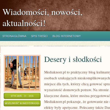
Wiadomości, nowości,
aktualności!
STRONA GŁÓWNA
SPIS TREŚCI
BLOG INTERNETOWY
Desery i słodkości
Mediaknorr.pl to praktyczny blog kulinarn
osobach szukających nieskomplikowanych
miejsce dla tych, którzy chcą gotować spr
wyrazistość domowych potraw. Na stronie z
klasyczne dania, które można przygotować
STYCZEŃ - 23 - 2026
Mediaknorr.pl pokazuje, że gotowanie nie
DESERY
MOŻLIWOŚĆ KOMENTOWANIA
efekty były apetyczne. Polecamy także Dan
I
ZOSTAŁA WYŁĄCZONA