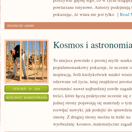
przeżywać głębię tego, co w życiu religij
WIARA
powtarzane rutynowo. Autorzy podejmują 
pokazując, że wiara nie jest tylko
[ Read M
POSTED BY ADMIN
Kosmos i astronomi
To miejsce powstało z prostej myśli: nauka
popularnonaukowy pokazuje, że uczenie s
inspiracją. Jeśli kiedykolwiek miałeś wraż
oderwane od życia, tutaj znajdziesz prosts
zrozumieć nawet najbardziej zawiłe zagadn
STYCZEŃ - 19 - 2026
treści, które łączą praktyczne uczenie się
KOSMOS
MOŻLIWOŚĆ KOMENTOWANIA
jednej strony pojawiają się materiały o tym
I
ZOSTAŁA WYŁĄCZONA
rozwijać nawyki, jak podejść do sprawdzi
ASTRONOMIA
zmorę. Z drugiej strony można tu trafić na 
wyobraźnię: kosmos, matematyczne zagadk