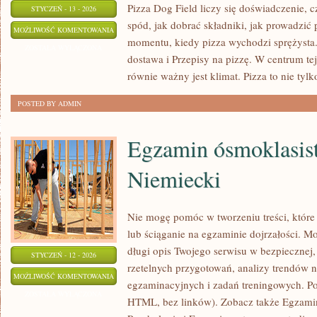
Pizza Dog Field liczy się doświadczenie, c
STYCZEŃ - 13 - 2026
spód, jak dobrać składniki, jak prowadzić p
PIZZA
MOŻLIWOŚĆ KOMENTOWANIA
momentu, kiedy pizza wychodzi sprężysta.
NA
ZOSTAŁA WYŁĄCZONA
dostawa i Przepisy na pizzę. W centrum tej 
WYNOS
równie ważny jest klimat. Pizza to nie tylk
I
DOSTAWA
POSTED BY ADMIN
Egzamin ósmoklasist
Niemiecki
Nie mogę pomóc w tworzeniu treści, które 
lub ściąganie na egzaminie dojrzałości. M
długi opis Twojego serwisu w bezpiecznej, 
STYCZEŃ - 12 - 2026
rzetelnych przygotowań, analizy trendów
EGZAMIN
MOŻLIWOŚĆ KOMENTOWANIA
egzaminacyjnych i zadań treningowych. Po
ÓSMOKLASISTY
ZOSTAŁA WYŁĄCZONA
HTML, bez linków). Zobacz także Egzamin
–