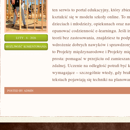
ten serwis to portal edukacyjny, który zbie
kształcić się w modelu szkoły online. To 
dzieciach i młodzieży, opiekunach oraz na
opanować codzienność e-learningu. Jeśli i
teorii bez zastosowania, znajdziesz tu podp
LUTY - 6 - 2026
wdrożenie dobrych nawyków i sprawdzony
LABORATORIUM
MOŻLIWOŚĆ KOMENTOWANIA
to Projekty międzynarodowe i Projekty mi
STEAM
ZOSTAŁA WYŁĄCZONA
prosta: pomagać w przejściu od zamieszan
zdalnej. Uczenie na odległość potrafi być 
wymagające – szczególnie wtedy, gdy brak
tekstach pojawiają się techniki na planowa
POSTED BY ADMIN