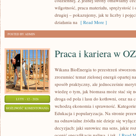
codziennej. Z jednej strony omawiamy cec
ŚWIATA
wilgotność, praca materiału, sprężystość i
drugiej – pokazujemy, jak te liczby i pojęc
działania na
[ Read More ]
POSTED BY ADMIN
Praca i kariera w O
Wikana BioEnergia to przestrzeń stworzona
zrozumieć temat zielonej energii opartej 
sposób praktyczny, ale jednocześnie mery
wiedzę o tym, jak biomasa może stać się n
droga od pola i lasu do kotłowni, oraz na
LUTY - 12 - 2026
wchodzą ekonomia i sprawność. Kategorie 
PRACA
MOŻLIWOŚĆ KOMENTOWANIA
Edukacja i popularyzacja. Na stronie przew
I
ZOSTAŁA WYŁĄCZONA
na odnawialne źródła nie dzieje się wyłącz
KARIERA
decyzjach: jaki surowiec ma sens, jakie ro
W
ocenić specyfikację paliwa, i jak
[ Read M