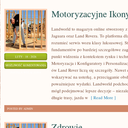
Motoryzacyjne Ikon
Landworld to magazyn online stworzony z
Jaguara oraz Land Rovera. To platforma dla
rozumieć serwis wozu klasy luksusowej. S
fundamentów po bardziej szczegółowe zag
punkt widzenia z kontekstem rynku i techno
LUTY - 18 - 2026
Motoryzacja i Konfiguratory i Personaliza
MOTORYZACYJNE
MOŻLIWOŚĆ KOMENTOWANIA
ów Land Rover liczą się szczegóły. Nawet 
IKONY
ZOSTAŁA WYŁĄCZONA
wskazywać na usterkę, a przeciąganie obsł
poważniejsze wydatki. Landworld podchodz
mógł podejmować lepsze decyzje – niezależ
długie trasy, jazda w
[ Read More ]
POSTED BY ADMIN
Zdrowie