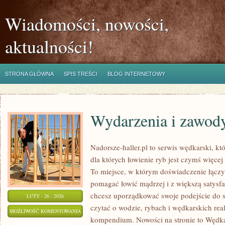
Wiadomości, nowości,
aktualności!
STRONA GŁÓWNA
SPIS TREŚCI
BLOG INTERNETOWY
Wydarzenia i zawod
Nadorsze-haller.pl to serwis wędkarski, kt
dla których łowienie ryb jest czymś więc
To miejsce, w którym doświadczenie łączy 
pomagać łowić mądrzej i z większą satysfakc
chcesz uporządkować swoje podejście do sp
LUTY - 26 - 2026
czytać o wodzie, rybach i wędkarskich real
WYDARZENIA
MOŻLIWOŚĆ KOMENTOWANIA
kompendium. Nowości na stronie to Wędkar
I
ZOSTAŁA WYŁĄCZONA