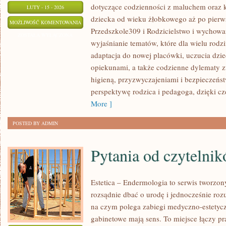
dotyczące codzienności z maluchem oraz k
LUTY - 15 - 2026
dziecka od wieku żłobkowego aż po pierws
INSPIRACJE
MOŻLIWOŚĆ KOMENTOWANIA
Przedszkole309 i Rodzicielstwo i wychowan
DLA
ZOSTAŁA WYŁĄCZONA
wyjaśnianie tematów, które dla wielu rodz
NAUCZYCIELI
adaptacja do nowej placówki, uczucia dziec
opiekunami, a także codzienne dylematy z
higieną, przyzwyczajeniami i bezpieczeńs
perspektywę rodzica i pedagoga, dzięki cz
More ]
POSTED BY ADMIN
Pytania od czytelni
Estetica – Endermologia to serwis tworzon
rozsądnie dbać o urodę i jednocześnie rozu
na czym polega zabiegi medyczno-estetyczn
gabinetowe mają sens. To miejsce łączy pr