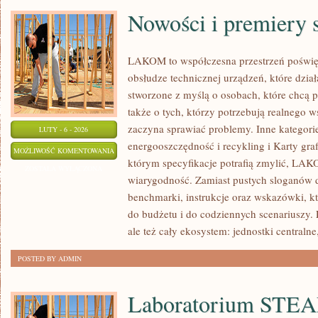
Nowości i premiery 
LAKOM to współczesna przestrzeń poświ
obsłudze technicznej urządzeń, które dzia
stworzone z myślą o osobach, które chcą 
także o tych, którzy potrzebują realnego 
zaczyna sprawiać problemy. Inne kategorie
LUTY - 6 - 2026
energooszczędność i recykling i Karty gra
NOWOŚCI
MOŻLIWOŚĆ KOMENTOWANIA
którym specyfikacje potrafią zmylić, LAK
I
ZOSTAŁA WYŁĄCZONA
wiarygodność. Zamiast pustych sloganów d
PREMIERY
benchmarki, instrukcje oraz wskazówki, k
SPRZĘTU
do budżetu i do codziennych scenariuszy.
ale też cały ekosystem: jednostki centraln
POSTED BY ADMIN
Laboratorium STE