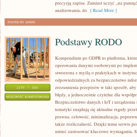
precyzją zapisu. Zamiast uczyć „na pamięć
analizowania, do
[ Read More ]
POSTED BY ADMIN
Podstawy RODO
Kompendium po GDPR to platforma, które 
operowania danymi osobowymi po impleme
stworzona z myślą o praktykach w instytuc
odpowiedzialnych za bezpieczeństwo informa
zrozumienia przepisów w taki sposób, aby
LUTY - 7 - 2026
błędy, a jednocześnie czytelne dla współ
PODSTAWY
MOŻLIWOŚĆ KOMENTOWANIA
Bezpieczeństwo danych i IoT i urządzenia 
RODO
ZOSTAŁA WYŁĄCZONA
tematyki znajdują się aktualne reguły prz
prawna, celowość, minimalizacja, poprawno
także rozliczalność. Dzięki temu serwis po
umieć zastosować kluczowe wymagania. St