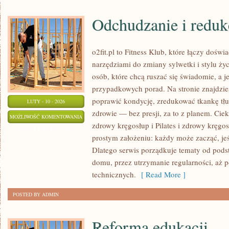
Odchudzanie i reduk
o2fit.pl to Fitness Klub, które łączy dośw
narzędziami do zmiany sylwetki i stylu życ
osób, które chcą ruszać się świadomie, a j
przypadkowych porad. Na stronie znajdzies
poprawić kondycję, zredukować tkankę tłu
LUTY - 10 - 2026
zdrowie — bez presji, za to z planem. Cieka
ODCHUDZANIE
MOŻLIWOŚĆ KOMENTOWANIA
zdrowy kręgosłup i Pilates i zdrowy kręgosł
I
ZOSTAŁA WYŁĄCZONA
prostym założeniu: każdy może zacząć, jeś
REDUKCJA
Dlatego serwis porządkuje tematy od pod
domu, przez utrzymanie regularności, aż p
technicznych.
[ Read More ]
POSTED BY ADMIN
Reforma edukacji