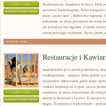
Śródziemnym, znajdziesz tu treści, które
LUTY - 8 - 2026
sensowny harmonogram. Nowe kategorie na 
KUCHNIA
MOŻLIWOŚĆ KOMENTOWANIA
plaże „secret spot” i Bałtyk bez tajemnic. 
NAD
ZOSTAŁA WYŁĄCZONA
pokazanie, że słona przestrzeń ma wiele 
MORZEM
ale potrafi też być łagodne. Czasem zach
razem przyciąga wydmami. Bywa ciepłe, a
POSTED BY ADMIN
Restauracje i Kawiar
anabell-kalisz.pl to portal podróżniczy sk
wielkopolskim – miejscu, które potrafi oc
pasjonatów odkrywania, gdzie mapy spotyka
szukasz inspiracji na wypad, chcesz pozna
znajdziesz tu treści dopasowane do różny
LUTY - 8 - 2026
miasta to Swarzędz i Leszno. To nie jest 
RESTAURACJE
MOŻLIWOŚĆ KOMENTOWANIA
mapie. To historia o wędrówkach – prowad
I
ZOSTAŁA WYŁĄCZONA