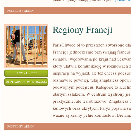
OZE
POSTED BY ADMIN
Regiony Francji
ParisGliwice.pl to przestrzeń stworzone dl
Francję i jednocześnie przyswajają franc
światów: wędrowania po kraju nad Sekwa
który ułatwia komunikację w rozmowach z 
inspiracji na wyjazd, ale też chcesz poczu
LUTY - 11 - 2026
rozmawiać pewniej, tutaj znajdziesz opow
REGIONY
MOŻLIWOŚĆ KOMENTOWANIA
podwójnym podejściu. Kategorie to Kuchni
FRANCJI
ZOSTAŁA WYŁĄCZONA
utartym szlakiem. W centrum tej strony jest
praktycznie, ale też obrazowo. Znajdziesz 
kultowych oraz ukrytych. Paryż pojawia si
ważne są krainy pełne kontrastów: Bretani
POSTED BY ADMIN