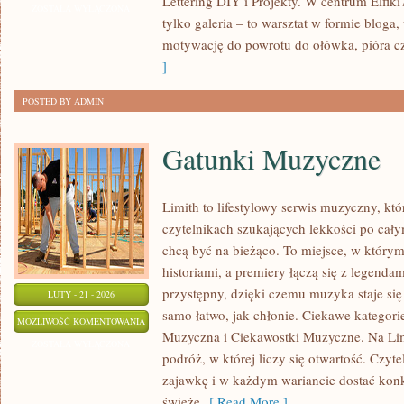
Lettering DIY i Projekty. W centrum Elfiki7
I
ZOSTAŁA WYŁĄCZONA
tylko galeria – to warsztat w formie blog
TEORIA
motywację do powrotu do ołówka, pióra cz
BARW
]
POSTED BY ADMIN
Gatunki Muzyczne
Limith to lifestylowy serwis muzyczny, któ
czytelnikach szukających lekkości po całym
chcą być na bieżąco. To miejsce, w którym
historiami, a premiery łączą się z legenda
przystępny, dzięki czemu muzyka staje się t
LUTY - 21 - 2026
samo łatwo, jak chłonie. Ciekawe kategorie
GATUNKI
MOŻLIWOŚĆ KOMENTOWANIA
Muzyczna i Ciekawostki Muzyczne. Na Lim
MUZYCZNE
ZOSTAŁA WYŁĄCZONA
podróż, w której liczy się otwartość. Czyte
zajawkę i w każdym wariancie dostać konkr
świeże
[ Read More ]