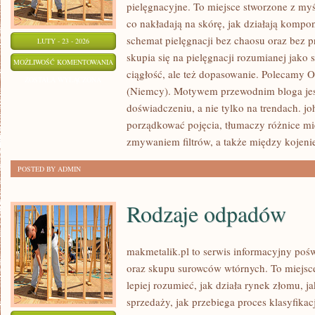
pielęgnacyjne. To miejsce stworzone z myśl
co nakładają na skórę, jak działają kompo
schemat pielęgnacji bez chaosu oraz bez
LUTY - 23 - 2026
skupia się na pielęgnacji rozumianej jako 
SHISEIDO
MOŻLIWOŚĆ KOMENTOWANIA
ciągłość, ale też dopasowanie. Polecamy Or
(JAPONIA)
ZOSTAŁA WYŁĄCZONA
(Niemcy). Motywem przewodnim bloga jest
doświadczeniu, a nie tylko na trendach. j
porządkować pojęcia, tłumaczy różnice m
zmywaniem filtrów, a także między kojeni
POSTED BY ADMIN
Rodzaje odpadów
makmetalik.pl to serwis informacyjny poś
oraz skupu surowców wtórnych. To miejsce 
lepiej rozumieć, jak działa rynek złomu, 
sprzedaży, jak przebiega proces klasyfikac