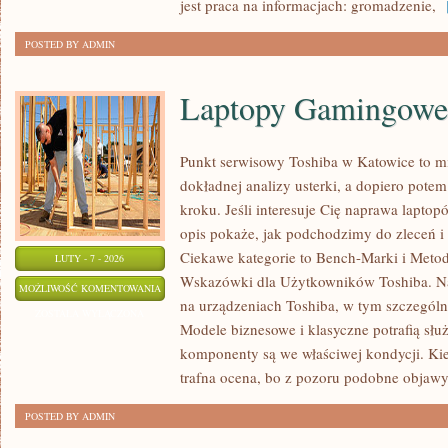
jest praca na informacjach: gromadzenie,
[
POSTED BY ADMIN
Laptopy Gamingowe
Punkt serwisowy Toshiba w Katowice to m
dokładnej analizy usterki, a dopiero pot
kroku. Jeśli interesuje Cię naprawa lapto
opis pokaże, jak podchodzimy do zleceń i
Ciekawe kategorie to Bench-Marki i Metodo
LUTY - 7 - 2026
Wskazówki dla Użytkowników Toshiba. Nas
LAPTOPY
MOŻLIWOŚĆ KOMENTOWANIA
na urządzeniach Toshiba, w tym szczególnie 
GAMINGOWE
ZOSTAŁA WYŁĄCZONA
Modele biznesowe i klasyczne potrafią służy
komponenty są we właściwej kondycji. Kied
trafna ocena, bo z pozoru podobne objaw
POSTED BY ADMIN