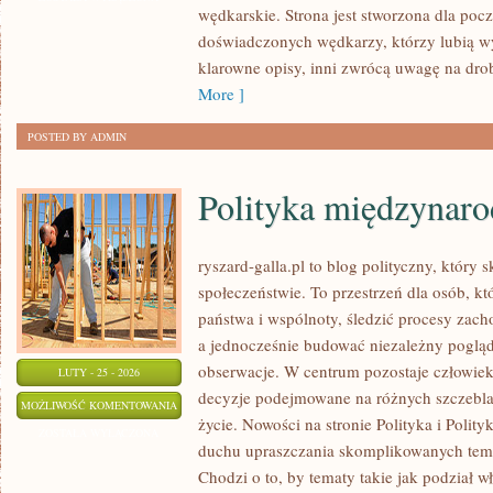
wędkarskie. Strona jest stworzona dla pocz
ZAWODY
doświadczonych wędkarzy, którzy lubią wy
WĘDKARSKIE
klarowne opisy, inni zwrócą uwagę na dro
More ]
POSTED BY ADMIN
Polityka międzynar
ryszard-galla.pl to blog polityczny, który 
społeczeństwie. To przestrzeń dla osób, 
państwa i wspólnoty, śledzić procesy zach
a jednocześnie budować niezależny pogląd
obserwacje. W centrum pozostaje człowiek 
LUTY - 25 - 2026
decyzje podejmowane na różnych szczeblac
POLITYKA
MOŻLIWOŚĆ KOMENTOWANIA
życie. Nowości na stronie Polityka i Polit
MIĘDZYNARODOWA
ZOSTAŁA WYŁĄCZONA
duchu upraszczania skomplikowanych tema
Chodzi o to, by tematy takie jak podział wł