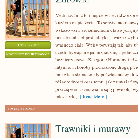
MediluxClinic to miejsce w sieci stworzon
każdym etapie życia. To serwis internetow
wskazówki z zrozumieniem dla zwyczajny
przestrzeni stoi profilaktyka, uważne wyb
własnego ciała. Wpisy powstają tak, aby uł
LUTY - 17 - 2026
często bywają niejednoznaczne, a jednocz
ZDROWIE
MOŻLIWOŚĆ KOMENTOWANIA
bezpieczeństwa. Kategorie Hormony i rów
ZOSTAŁA WYŁĄCZONA
intymne i choroby przenoszone drogą płc
pojawiają się materiały poświęcone cyklo
różnorodności oraz temu, jak zauważać sy
przeciążeniu. Omawiane są typowe objawy 
miesiączki,
[ Read More ]
POSTED BY ADMIN
Trawniki i murawy