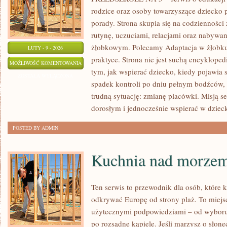
rodzice oraz osoby towarzyszące dziecko 
porady. Strona skupia się na codziennośc
rutynę, uczuciami, relacjami oraz nabyw
żłobkowym. Polecamy Adaptacja w żłobku 
LUTY - 9 - 2026
praktyce. Strona nie jest suchą encyklope
WSPÓŁPRACA
MOŻLIWOŚĆ KOMENTOWANIA
tym, jak wspierać dziecko, kiedy pojawia 
Z
ZOSTAŁA WYŁĄCZONA
spadek kontroli po dniu pełnym bodźców,
RODZICAMI
trudną sytuację: zmianę placówki. Misją se
dorosłym i jednocześnie wspierać w dzieck
POSTED BY ADMIN
Kuchnia nad morze
Ten serwis to przewodnik dla osób, które 
odkrywać Europę od strony plaż. To miejsc
użytecznymi podpowiedziami – od wyboru 
po rozsądne kąpiele. Jeśli marzysz o sło