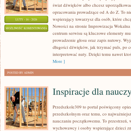
świat dźwięków albo chcesz uporządkować
opracowania prowadzące od A do Z. To nie j
wspierający towarzysz dla osób, które chc
LUTY - 16 - 2026
Nowości na stronie Improwizacja Wokalna
RODZAJE
MOŻLIWOŚĆ KOMENTOWANIA
centrum serwisu są kluczowe elementy muz
GŁOSÓW
ZOSTAŁA WYŁĄCZONA
prowadzenie głosu oraz zapis nutowy. Wy
I
długości dźwięków, jak trzymać puls, po co
REJESTRY
interpretować nuty. Dzięki temu nawet ktoś
WOKALNE
More ]
POSTED BY ADMIN
Inspiracje dla nauczy
Przedszkole309 to portal poświęcony opi
przedszkolnym oraz temu, co najważniejsz
nauczaniu początkowemu. To przestrzeń, 
wychowawcy i osoby wspierające dzieci z