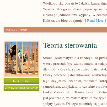
Wielkopolska potrafi być dzika, kameralna
KAWIARNIE
Właśnie dlatego na stronie pojawiają się 
zieleni po jednodniowe wypady. W centrum
Kalisza, ale blog obejmuje
[ Read More ]
POSTED BY ADMIN
Teoria sterowania
Strona „Matematyka dla każdego” to przes
wzory przestają być czarną magią, a stają
dla osób, które chcą zrozumieć matematykę
którzy potrzebują doszlifowania konkretn
tego, czy jesteś uczennicą, rodzicem, kore
LUTY - 7 - 2026
samoukiem, znajdziesz tu czytelne przykł
TEORIA
MOŻLIWOŚĆ KOMENTOWANIA
kroku. Zobacz także Teoria decyzji i Met
STEROWANIA
ZOSTAŁA WYŁĄCZONA
jest pokazanie, że matematyka to nie tylko 
spójny system. Dlatego materiały są pisane