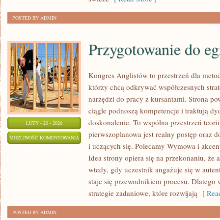
POSTED BY ADMIN
Przygotowanie do e
Kongres Anglistów to przestrzeń dla meto
którzy chcą odkrywać współczesnych strat
narzędzi do pracy z kursantami. Strona po
ciągle podnoszą kompetencje i traktują dy
doskonalenie. To wspólna przestrzeń teorii 
LUTY - 20 - 2026
pierwszoplanowa jest realny postęp oraz 
PRZYGOTOWANIE
MOŻLIWOŚĆ KOMENTOWANIA
i uczących się. Polecamy Wymowa i akcent 
DO
ZOSTAŁA WYŁĄCZONA
Idea strony opiera się na przekonaniu, że an
EGZAMINÓW
wtedy, gdy uczestnik angażuje się w auten
staje się przewodnikiem procesu. Dlatego 
strategie zadaniowe, które rozwijają
[ Read
POSTED BY ADMIN