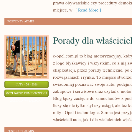
prawa obywatelskie czy procedury demokra
miejsce, w
[ Read More ]
POSTED BY ADMIN
Porady dla właściciel
e-opel.com.pl to blog motoryzacyjny, któr
z logo błyskawicy i wszystkim, co z nią z
eksploatacji, przez porady techniczne, po
rozwiązaniach i rynku. To miejsce stworzo
świadomiej poznawać swoje auto, podejmow
LUTY - 24 - 2026
zakupowe i serwisowe oraz czytać o motor
PORADY
MOŻLIWOŚĆ KOMENTOWANIA
Blog łączy zacięcie do samochodów z pode
DLA
ZOSTAŁA WYŁĄCZONA
liczy się nie tylko styl czy osiągi, ale też
WŁAŚCICIELI
mity i Opel i technologie. Strona jest prz
właścicieli auta, jak i dla wieluletnich właśc
POSTED BY ADMIN