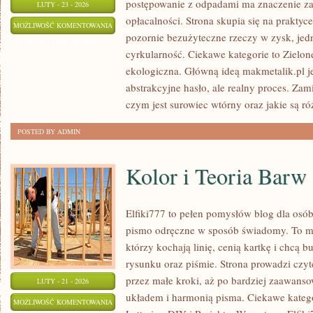
postępowanie z odpadami ma znaczenie zar
LUTY - 23 - 2026
opłacalności. Strona skupia się na praktyc
RODZAJE
MOŻLIWOŚĆ KOMENTOWANIA
pozornie bezużyteczne rzeczy w zysk, jed
ODPADÓW
ZOSTAŁA WYŁĄCZONA
cyrkularność. Ciekawe kategorie to Zielon
ekologiczna. Główną ideą makmetalik.pl jes
abstrakcyjne hasło, ale realny proces. Zam
czym jest surowiec wtórny oraz jakie są r
POSTED BY ADMIN
Kolor i Teoria Barw
Elfiki777 to pełen pomysłów blog dla osób
pismo odręczne w sposób świadomy. To mie
którzy kochają linię, cenią kartkę i chcą 
rysunku oraz piśmie. Strona prowadzi czyt
przez małe kroki, aż po bardziej zaawans
LUTY - 21 - 2026
układem i harmonią pisma. Ciekawe katego
KOLOR
MOŻLIWOŚĆ KOMENTOWANIA