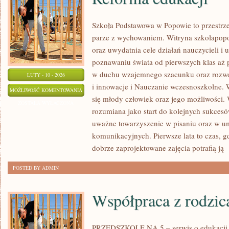
Szkoła Podstawowa w Popowie to przestrze
parze z wychowaniem. Witryna szkolapopo
oraz uwydatnia cele działań nauczycieli i 
poznawaniu świata od pierwszych klas aż 
w duchu wzajemnego szacunku oraz rozwoj
LUTY - 10 - 2026
i innowacje i Nauczanie wczesnoszkolne.
REFORMA
MOŻLIWOŚĆ KOMENTOWANIA
się młody człowiek oraz jego możliwości. 
EDUKACJI
ZOSTAŁA WYŁĄCZONA
rozumiana jako start do kolejnych sukcesów
uważne towarzyszenie w pisaniu oraz w um
komunikacyjnych. Pierwsze lata to czas, g
dobrze zaprojektowane zajęcia potrafią ją
[
POSTED BY ADMIN
Współpraca z rodzic
PRZEDSZKOLE NA 5 – serwis o edukacji d