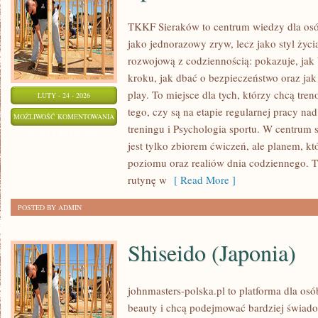
TKKF Sieraków to centrum wiedzy dla osób
jako jednorazowy zryw, lecz jako styl życi
rozwojową z codziennością: pokazuje, ja
kroku, jak dbać o bezpieczeństwo oraz jak
play. To miejsce dla tych, którzy chcą tren
LUTY - 24 - 2026
tego, czy są na etapie regularnej pracy na
SPORT
MOŻLIWOŚĆ KOMENTOWANIA
treningu i Psychologia sportu. W centrum se
ZOSTAŁA WYŁĄCZONA
jest tylko zbiorem ćwiczeń, ale planem, k
poziomu oraz realiów dnia codziennego.
rutynę w
[ Read More ]
POSTED BY ADMIN
Shiseido (Japonia)
johnmasters-polska.pl to platforma dla osób
beauty i chcą podejmować bardziej świad