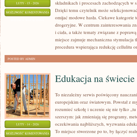
składnikach i procesach zachodzących w s
LUTY - 15 - 2026
Dzięki temu czytelnik może selekcjonować
PYTANIA
MOŻLIWOŚĆ KOMENTOWANIA
omijać modowe hasła. Ciekawe kategorie 
OD
ZOSTAŁA WYŁĄCZONA
drogeryjne. W centrum zainteresowania zna
CZYTELNIKÓW
i ciała, a także tematy związane z poprawą
miejsce zajmuje mechaniczna stymulacja t
procedura wspierająca redukcję cellulitu o
POSTED BY ADMIN
Edukacja na świecie
To niezależny serwis poświęcony nauczan
europejskim oraz światowym. Powstał z my
rozumieć szkołę i uczenie się nie tylko „tu
szerszym: jak zmieniają się programy, met
oczekiwania najbliższych, wyzwania edukat
LUTY - 14 - 2026
To miejsce stworzone po to, by łączyć real
EDUKACJA
MOŻLIWOŚĆ KOMENTOWANIA