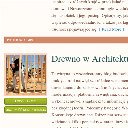
inspiracje z różnych krajów przekładać na
NA
ZOSTAŁA WYŁĄCZONA
domowa i Nowoczesne technologie w eduk
ŚWIECIE
się nastolatek i jego postęp. Opisujemy, j
wspierać odpowiedzialność, a także jak ła
trudności pojawiające się
[ Read More ]
POSTED BY ADMIN
Drewno w Architekt
Ta witryna to wszechstronny blog budowl
praktyce robi największą różnicę w elemen
drewnianemu do zastosowań nośnych. Jeże
modernizacja, platforma zewnętrzna, dach,
wykończeniowe, znajdziesz tu informacje
LUTY - 13 - 2026
bez zbędnej teorii. Polecamy kategorie W
DREWNO
MOŻLIWOŚĆ KOMENTOWANIA
Konstrukcje drewniane. Rdzeniem serwisu 
W
ZOSTAŁA WYŁĄCZONA
widziane z kilku perspektyw naraz: inżynie
ARCHITEKTURZE