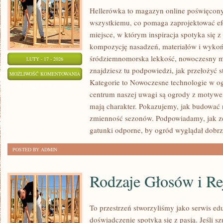
Hellerówka to magazyn online poświęcon
wszystkiemu, co pomaga zaprojektować e
miejsce, w którym inspiracja spotyka się z 
kompozycję nasadzeń, materiałów i wykończ
śródziemnomorska lekkość, nowoczesny mi
LUTY - 17 - 2026
znajdziesz tu podpowiedzi, jak przełożyć st
TRAWNIKI
MOŻLIWOŚĆ KOMENTOWANIA
Kategorie to Nowoczesne technologie w o
I
ZOSTAŁA WYŁĄCZONA
centrum naszej uwagi są ogrody z motywe
MURAWY
mają charakter. Pokazujemy, jak budować n
zmienność sezonów. Podpowiadamy, jak ze
gatunki odporne, by ogród wyglądał dobrze 
POSTED BY ADMIN
Rodzaje Głosów i Re
To przestrzeń stworzyliśmy jako serwis e
doświadczenie spotyka się z pasją. Jeśli sz