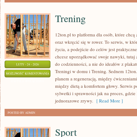
Trening
12ton.pl to platforma dla osób, które chc
oraz wkręcić się w rower. To serwis, w któ
życia, a podejście do celów jest praktyczn
chcesz uporządkować swoje nawyki, tutaj
do codzienności, a nie do ideałów z plakat
LUTY - 24 - 2026
Treningi w domu i Trening. Sednem 12ton.
TRENING
MOŻLIWOŚĆ KOMENTOWANIA
planem a regeneracją, między ćwiczeniami
ZOSTAŁA WYŁĄCZONA
między dietą a komfortem głowy. Serwis 
sylwetki i sprawności jak na proces, gdzie l
jednorazowe zrywy.
[ Read More ]
POSTED BY ADMIN
Sport