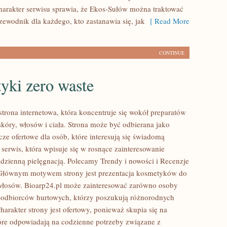
harakter serwisu sprawia, że Ekos-Sułów można traktować
zewodnik dla każdego, kto zastanawia się, jak
[ Read More
CONTINUE
yki zero waste
strona internetowa, która koncentruje się wokół preparatów
skóry, włosów i ciała. Strona może być odbierana jako
ze ofertowe dla osób, które interesują się świadomą
 serwis, która wpisuje się w rosnące zainteresowanie
odzienną pielęgnacją. Polecamy Trendy i nowości i Recenzje
 Głównym motywem strony jest prezentacja kosmetyków do
i włosów. Bioarp24.pl może zainteresować zarówno osoby
i odbiorców hurtowych, którzy poszukują różnorodnych
arakter strony jest ofertowy, ponieważ skupia się na
óre odpowiadają na codzienne potrzeby związane z