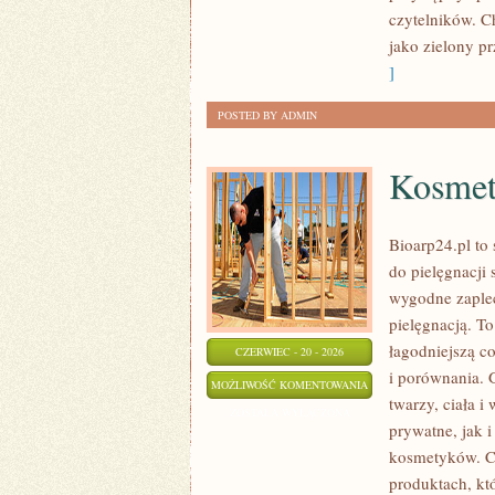
czytelników. C
jako zielony pr
]
POSTED BY ADMIN
Kosmet
Bioarp24.pl to 
do pielęgnacji 
wygodne zaplec
pielęgnacją. To
łagodniejszą c
CZERWIEC - 20 - 2026
i porównania.
KOSMETYKI
MOŻLIWOŚĆ KOMENTOWANIA
twarzy, ciała 
ZERO
ZOSTAŁA WYŁĄCZONA
prywatne, jak 
WASTE
kosmetyków. Ch
produktach, kt