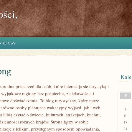
ści,
ERNETOWY
ong
Kale
norodna przestrzeń dla osób, które interesują się turystyką i
wyjątkowe regiony bez pośpiechu, z ciekawością i
P
 nowe doświadczenia. To blog turystyczny, który może
zarówno osoby planujące wakacyjny wyjazd, jak i tych,
3
u lubią czytać o świecie, kulturach, atrakcjach, kuchni,
10
odzienności różnych krajów. Strona łączy w sobie
17
spiracje z lekkim, przystępnym sposobem opowiadania,
24