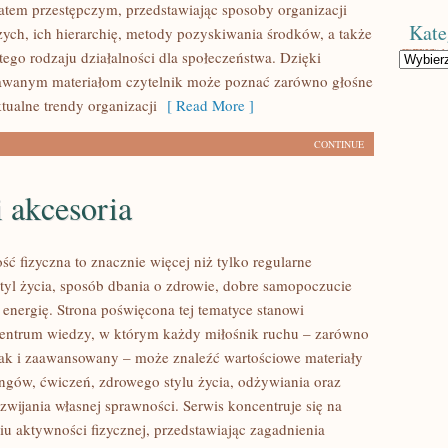
atem przestępczym, przedstawiając sposoby organizacji
Kate
zych, ich hierarchię, metody pozyskiwania środków, a także
tego rodzaju działalności dla społeczeństwa. Dzięki
Kategorie
dawanym materiałom czytelnik może poznać zarówno głośne
ktualne trendy organizacji
[ Read More ]
CONTINUE
i akcesoria
ść fizyczna to znacznie więcej niż tylko regularne
styl życia, sposób dbania o zdrowie, dobre samopoczucie
 energię. Strona poświęcona tej tematyce stanowi
entrum wiedzy, w którym każdy miłośnik ruchu – zarówno
jak i zaawansowany – może znaleźć wartościowe materiały
ingów, ćwiczeń, zdrowego stylu życia, odżywiania oraz
wijania własnej sprawności. Serwis koncentruje się na
u aktywności fizycznej, przedstawiając zagadnienia