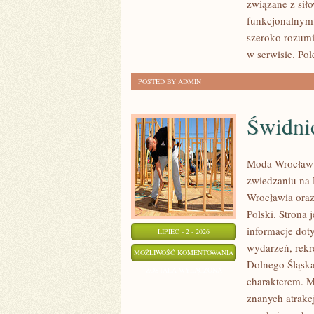
związane z siło
funkcjonalnym,
szeroko rozumi
w serwisie. Pol
POSTED BY ADMIN
Świdni
Moda Wrocław 
zwiedzaniu na
Wrocławia oraz
Polski. Strona
informacje doty
LIPIEC - 2 - 2026
wydarzeń, rekr
ŚWIDNICA
MOŻLIWOŚĆ KOMENTOWANIA
Dolnego Śląska.
ZOSTAŁA WYŁĄCZONA
charakterem. M
znanych atrakcj