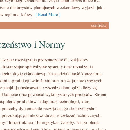
s szybkiego zwiedzania. Dzięki temu serwis może być
równo dla turystów planujących weekendowy wyjazd, jak i
w regionu, którzy
[ Read More ]
CONTINUE
czeństwo i Normy
czesne rozwiązania przeznaczone dla zakładów
 dostarczając sprawdzone systemy oraz urządzenia
 technologię ciśnieniową. Nasza działalność koncentruje
owaniu, produkcji, wdrażaniu oraz rozwoju nowoczesnych
e znajdują zastosowanie wszędzie tam, gdzie liczy się
dokładność oraz pewność wykonywanych procesów. Strona
tą ofertę produktów, usług oraz technologii, które
 potrzeby dynamicznie rozwijającego się przemysłu i
w poszukujących niezawodnych rozwiązań technicznych.
y i Infrastruktura i Energetyka i Zasoby. Nasza oferta
y wysokociśnieniowe, które zostały opracowane z myślą o