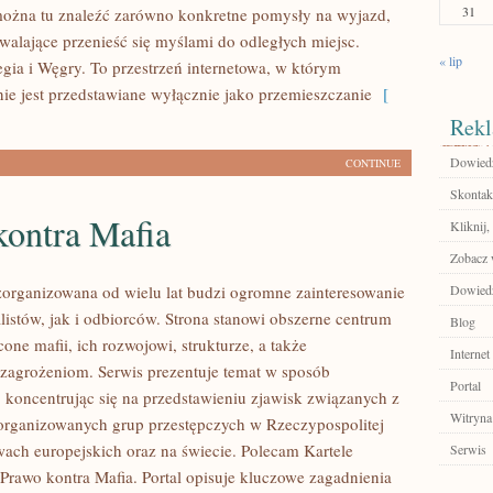
31
ożna tu znaleźć zarówno konkretne pomysły na wyjazd,
zwalające przenieść się myślami do odległych miejsc.
« lip
ia i Węgry. To przestrzeń internetowa, w którym
ie jest przedstawiane wyłącznie jako przemieszczanie
[
Rekl
Dowiedz
CONTINUE
Skontakt
kontra Mafia
Kliknij,
Zobacz 
zorganizowana od wielu lat budzi ogromne zainteresowanie
Dowiedz
listów, jak i odbiorców. Strona stanowi obszerne centrum
Blog
ne mafii, ich rozwojowi, strukturze, a także
Internet
agrożeniom. Serwis prezentuje temat w sposób
Portal
, koncentrując się na przedstawieniu zjawisk związanych z
Witryna
zorganizowanych grup przestępczych w Rzeczypospolitej
twach europejskich oraz na świecie. Polecam Kartele
Serwis
Prawo kontra Mafia. Portal opisuje kluczowe zagadnienia