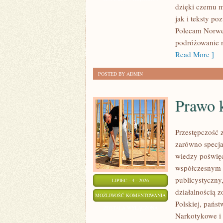
dzięki czemu m
jak i teksty po
Polecam Norweg
podróżowanie n
Read More ]
POSTED BY ADMIN
Prawo 
Przestępczość 
zarówno specja
wiedzy poświęco
współczesnym z
publicystyczny
LIPIEC - 4 - 2026
działalnością 
PRAWO
MOŻLIWOŚĆ KOMENTOWANIA
Polskiej, pańs
KONTRA
ZOSTAŁA WYŁĄCZONA
Narkotykowe i 
MAFIA