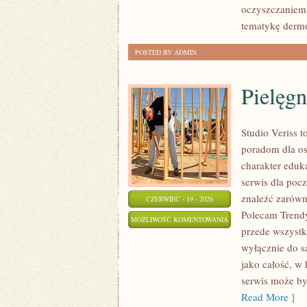
oczyszczaniem 
tematykę der
POSTED BY ADMIN
Pielęgn
Studio Veriss 
poradom dla os
charakter eduk
serwis dla poc
znaleźć zarówn
CZERWIEC - 19 - 2026
Polecam Trendy
PIELĘGNACJA
MOŻLIWOŚĆ KOMENTOWANIA
przede wszystki
I
ZOSTAŁA WYŁĄCZONA
wyłącznie do s
PRZYGOTOWANIE
jako całość, w
SKÓRY
serwis może by
Read More ]