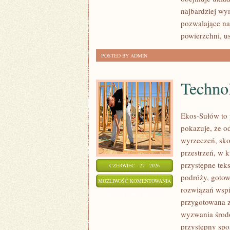
najbardziej wy
pozwalające na
powierzchni, 
POSTED BY ADMIN
Technol
Ekos-Sułów to 
pokazuje, że o
wyrzeczeń, sko
przestrzeń, w 
przystępne tek
CZERWIEC - 27 - 2026
podróży, gotow
TECHNOLOGIE
MOŻLIWOŚĆ KOMENTOWANIA
rozwiązań wspie
DLA
ZOSTAŁA WYŁĄCZONA
przygotowana z
PLANETY
wyzwania środo
przystępny spo