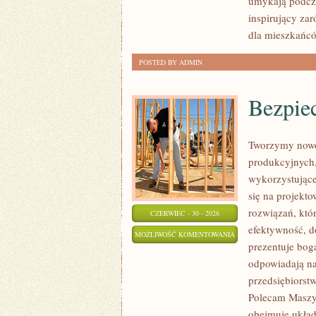
umykają podcza
inspirujący za
dla mieszkańcó
POSTED BY ADMIN
Bezpie
Tworzymy nowo
produkcyjnych,
wykorzystujące
się na projekt
rozwiązań, któr
CZERWIEC - 30 - 2026
efektywność, 
BEZPIECZEŃSTWO
MOŻLIWOŚĆ KOMENTOWANIA
prezentuje boga
I
ZOSTAŁA WYŁĄCZONA
odpowiadają na
NORMY
przedsiębiorst
Polecam Maszyn
obejmuje układ