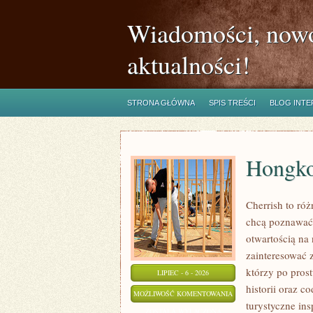
Wiadomości, nowo
aktualności!
STRONA GŁÓWNA
SPIS TREŚCI
BLOG INT
Hongk
Cherrish to róż
chcą poznawać 
otwartością na
zainteresować 
którzy po prost
LIPIEC - 6 - 2026
historii oraz c
HONGKONG
MOŻLIWOŚĆ KOMENTOWANIA
turystyczne in
ZOSTAŁA WYŁĄCZONA