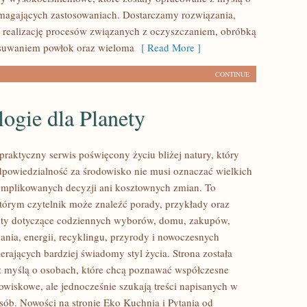
magających zastosowaniach. Dostarczamy rozwiązania,
 realizację procesów związanych z oczyszczaniem, obróbką
usuwaniem powłok oraz wieloma
[ Read More ]
CONTINUE
ogie dla Planety
praktyczny serwis poświęcony życiu bliżej natury, który
dpowiedzialność za środowisko nie musi oznaczać wielkich
mplikowanych decyzji ani kosztownych zmian. To
którym czytelnik może znaleźć porady, przykłady oraz
sty dotyczące codziennych wyborów, domu, zakupów,
ania, energii, recyklingu, przyrody i nowoczesnych
rających bardziej świadomy styl życia. Strona została
 myślą o osobach, które chcą poznawać współczesne
wiskowe, ale jednocześnie szukają treści napisanych w
sób. Nowości na stronie Eko Kuchnia i Pytania od