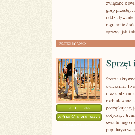
związane z świ
grup przestępc
oddziaływanie 
regularnie do
sprawy, jak i a
POSTED BY ADMIN
Sprzęt 
Sport i aktywno
ćwiczenia. To 
oraz codzienną
rozbudowane c
początkujący, 
LIPIEC - 3 - 2026
dotyczące tren
SPRZĘT
MOŻLIWOŚĆ KOMENTOWANIA
świadomego roz
I
ZOSTAŁA WYŁĄCZONA
popularyzowani
AKCESORIA