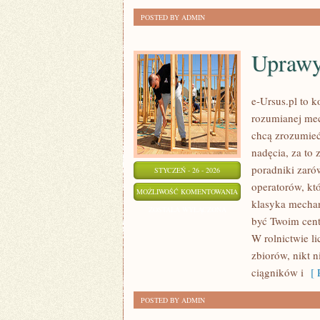
POSTED BY ADMIN
Uprawy
e-Ursus.pl to 
rozumianej mec
chcą zrozumieć
nadęcia, za to
poradniki zarów
STYCZEŃ - 26 - 2026
operatorów, któ
UPRAWY
MOŻLIWOŚĆ KOMENTOWANIA
klasyka mechani
I
ZOSTAŁA WYŁĄCZONA
być Twoim cent
PLONY
W rolnictwie li
zbiorów, nikt n
ciągników i
[ R
POSTED BY ADMIN