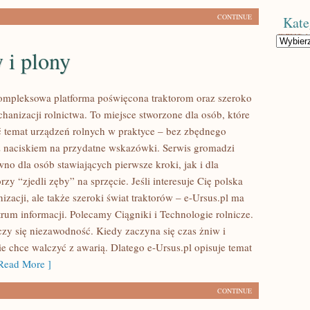
CONTINUE
Kate
Kategorie
 i plony
kompleksowa platforma poświęcona traktorom oraz szeroko
hanizacji rolnictwa. To miejsce stworzone dla osób, które
 temat urządzeń rolnych w praktyce – bez zbędnego
 z naciskiem na przydatne wskazówki. Serwis gromadzi
no dla osób stawiających pierwsze kroki, jak i dla
rzy “zjedli zęby” na sprzęcie. Jeśli interesuje Cię polska
zacji, ale także szeroki świat traktorów – e-Ursus.pl ma
rum informacji. Polecamy Ciągniki i Technologie rolnicze.
czy się niezawodność. Kiedy zaczyna się czas żniw i
ie chce walczyć z awarią. Dlatego e-Ursus.pl opisuje temat
ead More ]
CONTINUE