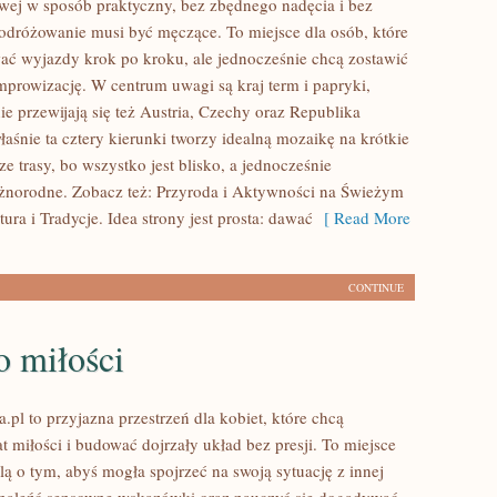
ej w sposób praktyczny, bez zbędnego nadęcia i bez
odróżowanie musi być męczące. To miejsce dla osób, które
wać wyjazdy krok po kroku, ale jednocześnie chcą zostawić
improwizację. W centrum uwagi są kraj term i papryki,
ie przewijają się też Austria, Czechy oraz Republika
aśnie ta cztery kierunki tworzy idealną mozaikę na krótkie
e trasy, bo wszystko jest blisko, a jednocześnie
żnorodne. Zobacz też: Przyroda i Aktywności na Świeżym
tura i Tradycje. Idea strony jest prosta: dawać
[ Read More
CONTINUE
o miłości
.pl to przyjazna przestrzeń dla kobiet, które chcą
 miłości i budować dojrzały układ bez presji. To miejsce
lą o tym, abyś mogła spojrzeć na swoją sytuację z innej