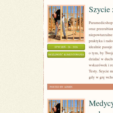
Szycie 
Paramedicshop.
oraz przerabia
niepowtarzalne 
praktyka i rad
idealnie pasuje
STYCZEŃ - 26 - 2026
o tym, by Twoj
SZYCIE
MOŻLIWOŚĆ KOMENTOWANIA
działać w duch
Z
ZOSTAŁA WYŁĄCZONA
wskazówek i ro
DZIANIN
Testy. Szycie m
gdy w grę wcho
POSTED BY ADMIN
Medycy