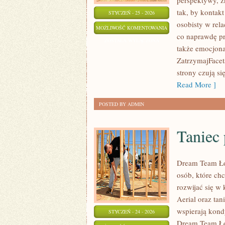
perspektywy, 
tak, by kontak
STYCZEŃ - 25 - 2026
osobisty w rela
NAUKA
MOŻLIWOŚĆ KOMENTOWANIA
co naprawdę pr
O
ZOSTAŁA WYŁĄCZONA
także emocjona
MIŁOŚCI
ZatrzymajFacet
strony czują s
Read More ]
POSTED BY ADMIN
Taniec 
Dream Team Łód
osób, które ch
rozwijać się w 
Aerial oraz tani
wspierają kondy
STYCZEŃ - 24 - 2026
Dream Team Łód