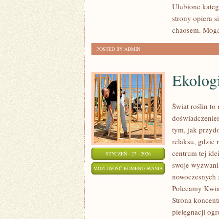
Ulubione kateg
I
strony opiera 
ELEKTRONARZĘDZIA
chaosem. Mogą 
POSTED BY ADMIN
Ekolog
Świat roślin to
doświadczeniem
tym, jak przyd
relaksu, gdzie 
centrum tej ide
STYCZEŃ - 27 - 2026
swoje wyzwania
EKOLOGICZNE
MOŻLIWOŚĆ KOMENTOWANIA
nowoczesnych 
OGRODNICTWO
ZOSTAŁA WYŁĄCZONA
Polecamy Kwiat
Strona koncentr
pielęgnacji og