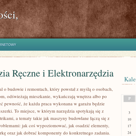
ści,
ERNETOWY
ia Ręczne i Elektronarzędzia
Kale
al o budowie i remontach, który powstał z myślą o osobach,
om, odświeżają mieszkanie, wykańczają wnętrza albo po
P
eć pewność, że każda praca wykonana w garażu będzie
szerki. To miejsce, w którym narzędzia spotykają się z
3
rikami, a tematy takie jak maszyny budowlane łączą się z
10
oblemami: jak coś wypoziomować, jak osadzić elementy,
17
erkę oraz jak dobrać komponenty do konkretnego zadania.
24