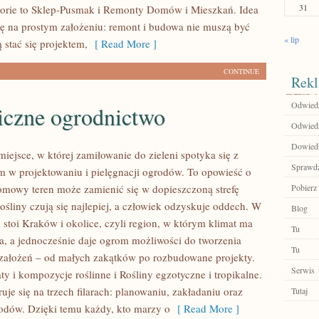
31
orie to Sklep-Pusmak i Remonty Domów i Mieszkań. Idea
się na prostym założeniu: remont i budowa nie muszą być
« lip
stać się projektem,
[ Read More ]
CONTINUE
Rekl
Odwiedź
iczne ogrodnictwo
Odwiedź
Dowiedz 
 miejsce, w której zamiłowanie do zieleni spotyka się z
Sprawdź
 w projektowaniu i pielęgnacji ogrodów. To opowieść o
omowy teren może zamienić się w dopieszczoną strefę
Pobierz 
rośliny czują się najlepiej, a człowiek odzyskuje oddech. W
Blog
i stoi Kraków i okolice, czyli region, w którym klimat ma
Tu
, a jednocześnie daje ogrom możliwości do tworzenia
Tu
założeń – od małych zakątków po rozbudowane projekty.
Serwis
y i kompozycje roślinne i Rośliny egzotyczne i tropikalne.
uje się na trzech filarach: planowaniu, zakładaniu oraz
Tutaj
rodów. Dzięki temu każdy, kto marzy o
[ Read More ]