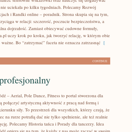
znaleźć sensowne wskazówki oraz nauczyć się dogadywać
t nie uciekała po kilku tygodniach. Polecamy Rozwój
cjach i Randki online – poradnik. Strona skupia się na tym,
zyciąga w relacji: szczerość, poczucie bezpieczeństwa, a
lna dojrzałość. Zamiast obiecywać cudowne formuły,
a.pl uczy krok po kroku, jak tworzyć relację, w którym obie
ię ważne. Bo “zatrzymać” faceta nie oznacza zatrzasnąć
[
CONTINUE
profesjonalny
ź – Aerial, Pole Dance, Fitness to portal stworzona dla
cą połączyć artystyczną aktywność z pracą nad formą i
kierunku siły. To przestrzeń dla wszystkich, którzy czują, że
ec na rurze potrafią dać nie tylko spełnienie, ale też realnie
cję. Polecamy Historia tańca i Porady dla tancerzy. Idea
ź opiera się na tym, że każdy z nas może zacząć w swoim