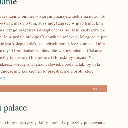
ianie
przestrzeń w online, w którym poznajesz siebie na nowo. To
powstał z myślą o tym, abyś mógł zajrzeć w głąb temu, kim
lisz, czego pragniesz i dokąd chcesz iść. Jeśli kiedykolwiek
, że w pędzie brakuje Ci chwili na refleksję, Margoseila jest
nie jest kolejna kolekcja suchych porad, lecz kompas, która
 myśli i zamieniać zamieszanie w zrozumienie. Ciekawe
różby finansowe i biznesowe i Horoskopy roczne. Na
jdziesz wiedzę o wnętrzu człowieka podaną tak, by była
ednocześnie konkretna. To przestrzeń dla osób, które
ore ]
CONTINUE
 pałace
 to blog turystyczny, który powstał z potrzeby poznawania