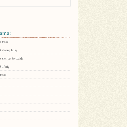
ama:
 teraz
 stronę tutaj
się, jak to działa
 ofertę
teraz