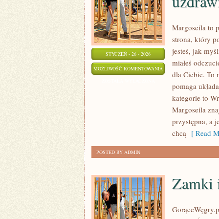
uzdraw
Margoseila to 
strona, który 
jesteś, jak myś
STYCZEŃ - 26 - 2026
miałeś odczucie
MEDYCYNA
MOŻLIWOŚĆ KOMENTOWANIA
dla Ciebie. To 
NATURALNA
ZOSTAŁA WYŁĄCZONA
pomaga układać
I
kategorie to W
DUCHOWE
Margoseila zna
UZDRAWIANIE
przystępna, a j
chcą
[ Read M
POSTED BY ADMIN
Zamki i
GorąceWęgry.pl