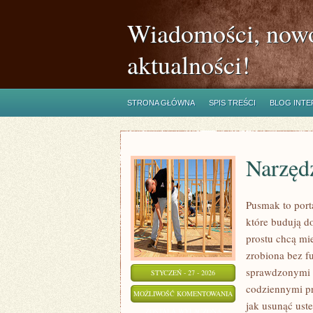
Wiadomości, nowo
aktualności!
STRONA GŁÓWNA
SPIS TREŚCI
BLOG INT
Narzędz
Pusmak to port
które budują d
prostu chcą mi
zrobiona bez fu
sprawdzonymi t
STYCZEŃ - 27 - 2026
codziennymi pr
NARZĘDZIA
MOŻLIWOŚĆ KOMENTOWANIA
jak usunąć ust
RĘCZNE
ZOSTAŁA WYŁĄCZONA