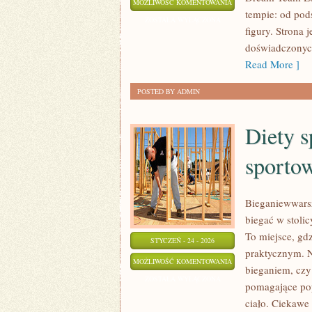
TANIEC
MOŻLIWOŚĆ KOMENTOWANIA
tempie: od pod
PROFESJONALNY
ZOSTAŁA WYŁĄCZONA
figury. Strona 
doświadczonyc
Read More ]
POSTED BY ADMIN
Diety s
sporto
Bieganiewwarsz
biegać w stolic
To miejsce, gd
STYCZEŃ - 24 - 2026
praktycznym. N
DIETY
MOŻLIWOŚĆ KOMENTOWANIA
bieganiem, czy 
SPECJALISTYCZNE
ZOSTAŁA WYŁĄCZONA
pomagające pop
DLA
ciało. Ciekawe