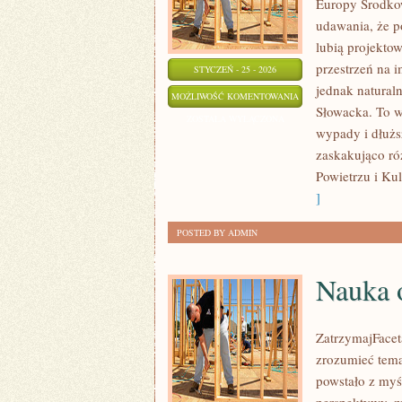
Europy Środkow
udawania, że p
lubią projekto
przestrzeń na 
STYCZEŃ - 25 - 2026
jednak naturaln
ZAMKI
MOŻLIWOŚĆ KOMENTOWANIA
Słowacka. To wł
I
ZOSTAŁA WYŁĄCZONA
wypady i dłuższ
PAŁACE
zaskakująco ró
Powietrzu i Kul
]
POSTED BY ADMIN
Nauka 
ZatrzymajFaceta
zrozumieć temat
powstało z myś