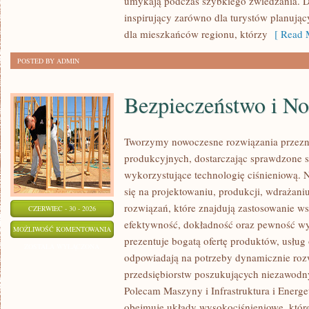
umykają podczas szybkiego zwiedzania. D
inspirujący zarówno dla turystów planują
dla mieszkańców regionu, którzy
[ Read M
POSTED BY ADMIN
Bezpieczeństwo i N
Tworzymy nowoczesne rozwiązania przezn
produkcyjnych, dostarczając sprawdzone 
wykorzystujące technologię ciśnieniową. N
się na projektowaniu, produkcji, wdrażan
rozwiązań, które znajdują zastosowanie wsz
CZERWIEC - 30 - 2026
efektywność, dokładność oraz pewność w
BEZPIECZEŃSTWO
MOŻLIWOŚĆ KOMENTOWANIA
prezentuje bogatą ofertę produktów, usług 
I
ZOSTAŁA WYŁĄCZONA
odpowiadają na potrzeby dynamicznie rozw
NORMY
przedsiębiorstw poszukujących niezawodn
Polecam Maszyny i Infrastruktura i Energe
obejmuje układy wysokociśnieniowe, które