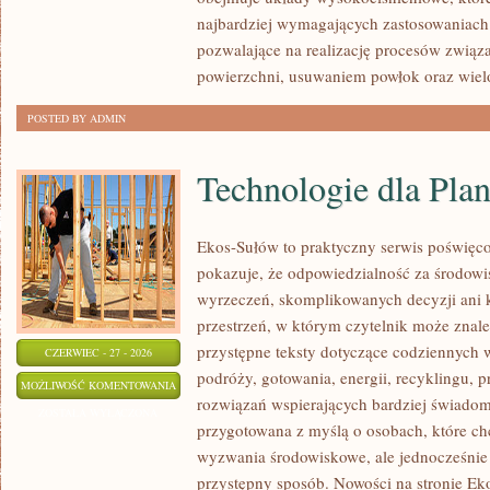
najbardziej wymagających zastosowaniach
pozwalające na realizację procesów zwią
powierzchni, usuwaniem powłok oraz wie
POSTED BY ADMIN
Technologie dla Plan
Ekos-Sułów to praktyczny serwis poświęcon
pokazuje, że odpowiedzialność za środowi
wyrzeczeń, skomplikowanych decyzji ani 
przestrzeń, w którym czytelnik może znale
przystępne teksty dotyczące codziennych
CZERWIEC - 27 - 2026
podróży, gotowania, energii, recyklingu, 
TECHNOLOGIE
MOŻLIWOŚĆ KOMENTOWANIA
rozwiązań wspierających bardziej świadomy
DLA
ZOSTAŁA WYŁĄCZONA
przygotowana z myślą o osobach, które c
PLANETY
wyzwania środowiskowe, ale jednocześnie 
przystępny sposób. Nowości na stronie Ek