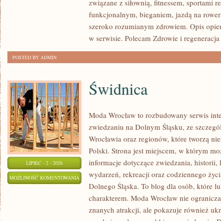
związane z siłownią, fitnessem, sportami r
funkcjonalnym, bieganiem, jazdą na rowerz
szeroko rozumianym zdrowiem. Opis opier
w serwisie. Polecam Zdrowie i regeneracja 
POSTED BY ADMIN
Świdnica
Moda Wrocław to rozbudowany serwis int
zwiedzaniu na Dolnym Śląsku, ze szczeg
Wrocławia oraz regionów, które tworzą ni
Polski. Strona jest miejscem, w którym mo
informacje dotyczące zwiedzania, historii, 
LIPIEC - 2 - 2026
wydarzeń, rekreacji oraz codziennego życi
ŚWIDNICA
MOŻLIWOŚĆ KOMENTOWANIA
Dolnego Śląska. To blog dla osób, które lu
ZOSTAŁA WYŁĄCZONA
charakterem. Moda Wrocław nie ogranicza 
znanych atrakcji, ale pokazuje również ukry