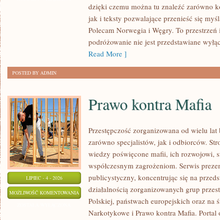
dzięki czemu można tu znaleźć zarówno k
jak i teksty pozwalające przenieść się myś
Polecam Norwegia i Węgry. To przestrzeń 
podróżowanie nie jest przedstawiane wyłą
Read More ]
POSTED BY ADMIN
Prawo kontra Mafia
Przestępczość zorganizowana od wielu lat
zarówno specjalistów, jak i odbiorców. St
wiedzy poświęcone mafii, ich rozwojowi, st
współczesnym zagrożeniom. Serwis prezen
publicystyczny, koncentrując się na przed
LIPIEC - 4 - 2026
działalnością zorganizowanych grup przes
PRAWO
MOŻLIWOŚĆ KOMENTOWANIA
Polskiej, państwach europejskich oraz na 
KONTRA
ZOSTAŁA WYŁĄCZONA
Narkotykowe i Prawo kontra Mafia. Portal
MAFIA