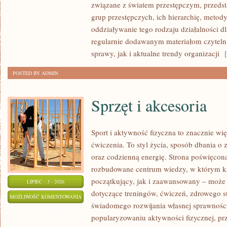
związane z światem przestępczym, przedst
grup przestępczych, ich hierarchię, metod
oddziaływanie tego rodzaju działalności d
regularnie dodawanym materiałom czytel
sprawy, jak i aktualne trendy organizacji
[ 
POSTED BY ADMIN
Sprzęt i akcesoria
Sport i aktywność fizyczna to znacznie wię
ćwiczenia. To styl życia, sposób dbania o
oraz codzienną energię. Strona poświęcona
rozbudowane centrum wiedzy, w którym k
początkujący, jak i zaawansowany – może 
LIPIEC - 3 - 2026
dotyczące treningów, ćwiczeń, zdrowego st
SPRZĘT
MOŻLIWOŚĆ KOMENTOWANIA
świadomego rozwijania własnej sprawności
I
ZOSTAŁA WYŁĄCZONA
popularyzowaniu aktywności fizycznej, pr
AKCESORIA