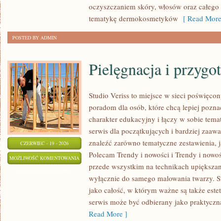
oczyszczaniem skóry, włosów oraz całego c
tematykę dermokosmetyków
[ Read More
POSTED BY ADMIN
Pielęgnacja i przygo
Studio Veriss to miejsce w sieci poświęco
poradom dla osób, które chcą lepiej pozna
charakter edukacyjny i łączy w sobie tem
serwis dla początkujących i bardziej za
znaleźć zarówno tematyczne zestawienia, j
CZERWIEC - 19 - 2026
Polecam Trendy i nowości i Trendy i nowoś
PIELĘGNACJA
MOŻLIWOŚĆ KOMENTOWANIA
przede wszystkim na technikach upiększani
I
ZOSTAŁA WYŁĄCZONA
wyłącznie do samego malowania twarzy. St
PRZYGOTOWANIE
jako całość, w którym ważne są także est
SKÓRY
serwis może być odbierany jako praktyczn
Read More ]