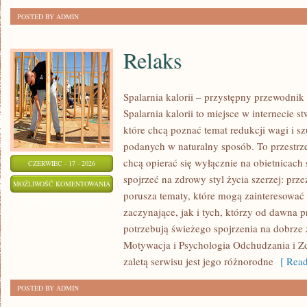
POSTED BY ADMIN
Relaks
Spalarnia kalorii – przystępny przewodnik
Spalarnia kalorii to miejsce w internecie 
które chcą poznać temat redukcji wagi i s
podanych w naturalny sposób. To przestrze
chcą opierać się wyłącznie na obietnicach 
CZERWIEC - 17 - 2026
spojrzeć na zdrowy styl życia szerzej: prze
RELAKS
MOŻLIWOŚĆ KOMENTOWANIA
porusza tematy, które mogą zainteresowa
ZOSTAŁA WYŁĄCZONA
zaczynające, jak i tych, którzy od dawna p
potrzebują świeżego spojrzenia na dobrze
Motywacja i Psychologia Odchudzania i Z
zaletą serwisu jest jego różnorodne
[ Read
POSTED BY ADMIN