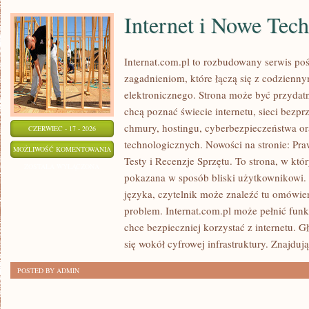
Internet i Nowe Tec
Internat.com.pl to rozbudowany serwis po
zagadnieniom, które łączą się z codzienn
elektronicznego. Strona może być przydat
chcą poznać świecie internetu, sieci bez
chmury, hostingu, cyberbezpieczeństwa o
CZERWIEC - 17 - 2026
technologicznych. Nowości na stronie: Praw
INTERNET
MOŻLIWOŚĆ KOMENTOWANIA
Testy i Recenzje Sprzętu. To strona, w któ
I
ZOSTAŁA WYŁĄCZONA
pokazana w sposób bliski użytkownikowi
NOWE
języka, czytelnik może znaleźć tu omówie
TECHNOLOGIE
problem. Internat.com.pl może pełnić funk
chce bezpieczniej korzystać z internetu. 
się wokół cyfrowej infrastruktury. Znajdują
POSTED BY ADMIN