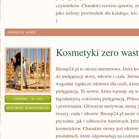
czytelników. Charakter serwisu sprawia, 
jako zielony przewodnik dla każdego, kto z
]
POSTED BY ADMIN
Kosmetyki zero wast
Bioarp24.pl to strona internetowa, która k
do pielęgnacji skóry, włosów i ciała. Stro
wygodne zaplecze ofertowe dla osób, które
pielęgnacją. To serwis, która wpisuje się 
łagodniejszą codzienną pielęgnacją. Polec
CZERWIEC - 20 - 2026
i porównania. Głównym motywem strony j
KOSMETYKI
MOŻLIWOŚĆ KOMENTOWANIA
twarzy, ciała i włosów. Bioarp24.pl może
ZERO
ZOSTAŁA WYŁĄCZONA
prywatne, jak i odbiorców hurtowych, któ
WASTE
kosmetyków. Charakter strony jest ofertow
produktach, które odpowiadają na codzien