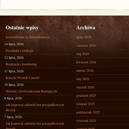
Ostatnie wpisy
Archiwa
Inwestowanie w Nieruchomości
lipiec 2026
14 lipca, 2026
czerwiec 2026
Poradniki i Strategie
maj 2026
12 lipca, 2026
kwiecień 2026
Realizacja i monitoring
marzec 2026
11 lipca, 2026
Klasyki Wszech Czasów
luty 2026
10 lipca, 2026
styczeń 2026
Historie i Doświadczenia Budujących
grudzień 2025
8 lipca, 2026
listopad 2025
Jak kupować zabawki bez przypadkowych
decyzji
październik 2025
7 lipca, 2026
wrzesień 2025
Jak kupować zabawki bez przypadkowych
decyzji
sierpień 2025