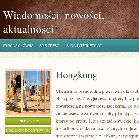
Wiadomości, nowości,
aktualności!
STRONA GŁÓWNA
SPIS TREŚCI
BLOG INTERNETOWY
Hongkong
Cherrish to różnorodna przestrzeń dla osób,
chcą poznawać wyjątkowe regiony bez pośp
otwartością na nowe doświadczenia. To bl
zainteresować zarówno osoby planujące wa
którzy po prostu lubią czytać o świecie, ku
LIPIEC - 6 - 2026
historii oraz codzienności różnych krajów.
HONGKONG
MOŻLIWOŚĆ KOMENTOWANIA
turystyczne inspiracje z lekkim, przystę
ZOSTAŁA WYŁĄCZONA