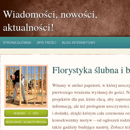
Wiadomości, nowości,
aktualności!
STRONA GŁÓWNA
SPIS TREŚCI
BLOG INTERNETOWY
Florystyka ślubna i 
Witamy w atelier papeterii, w której urocz
pierwszego wrażenia wysłanej do gości. N
projektów dla par, które chcą, aby zaprosz
informacją, ale też prologiem uroczystośc
i dodatki, dzięki którym cała ceremonia or
MARZEC - 4 - 2026
konsekwentny motyw – od ogłoszeń rodzinn
FLORYSTYKA
MOŻLIWOŚĆ KOMENTOWANIA
także gadżety budujące nastrój. Zobacz też
ŚLUBNA
ZOSTAŁA WYŁĄCZONA