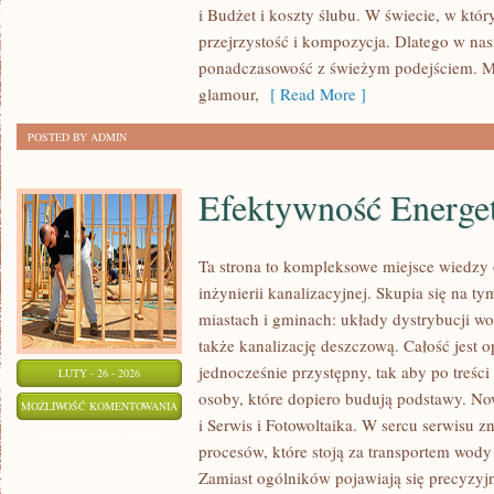
i Budżet i koszty ślubu. W świecie, w który
I
przejrzystość i kompozycja. Dlatego w na
BUKIETY
ponadczasowość z świeżym podejściem. M
glamour,
[ Read More ]
POSTED BY ADMIN
Efektywność Energe
Ta strona to kompleksowe miejsce wiedzy o
inżynierii kanalizacyjnej. Skupia się na ty
miastach i gminach: układy dystrybucji wo
także kanalizację deszczową. Całość jest o
jednocześnie przystępny, tak aby po treści 
LUTY - 26 - 2026
osoby, które dopiero budują podstawy. Now
EFEKTYWNOŚĆ
MOŻLIWOŚĆ KOMENTOWANIA
i Serwis i Fotowoltaika. W sercu serwisu z
ENERGETYCZNA
ZOSTAŁA WYŁĄCZONA
procesów, które stoją za transportem wod
Zamiast ogólników pojawiają się precyzyj