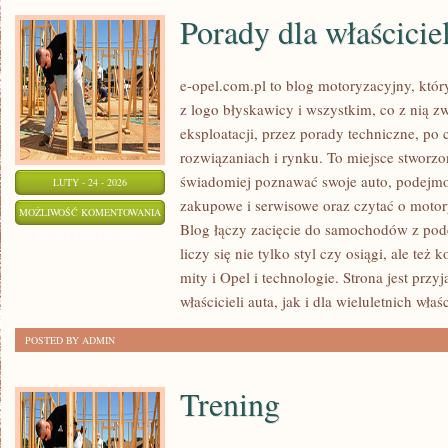
Porady dla właściciel
e-opel.com.pl to blog motoryzacyjny, któr
z logo błyskawicy i wszystkim, co z nią z
eksploatacji, przez porady techniczne, po
rozwiązaniach i rynku. To miejsce stworzo
świadomiej poznawać swoje auto, podejmow
LUTY - 24 - 2026
zakupowe i serwisowe oraz czytać o motor
PORADY
MOŻLIWOŚĆ KOMENTOWANIA
Blog łączy zacięcie do samochodów z pode
DLA
ZOSTAŁA WYŁĄCZONA
liczy się nie tylko styl czy osiągi, ale też
WŁAŚCICIELI
mity i Opel i technologie. Strona jest prz
właścicieli auta, jak i dla wieluletnich właśc
POSTED BY ADMIN
Trening