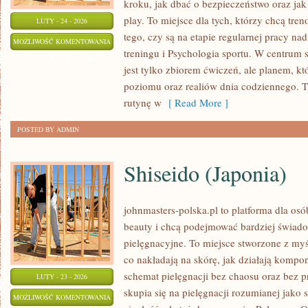
kroku, jak dbać o bezpieczeństwo oraz jak
play. To miejsce dla tych, którzy chcą tren
LUTY - 24 - 2026
tego, czy są na etapie regularnej pracy na
SPORT
MOŻLIWOŚĆ KOMENTOWANIA
treningu i Psychologia sportu. W centrum se
ZOSTAŁA WYŁĄCZONA
jest tylko zbiorem ćwiczeń, ale planem, k
poziomu oraz realiów dnia codziennego.
rutynę w
[ Read More ]
POSTED BY ADMIN
Shiseido (Japonia)
johnmasters-polska.pl to platforma dla osób
beauty i chcą podejmować bardziej świad
pielęgnacyjne. To miejsce stworzone z myśl
co nakładają na skórę, jak działają kompo
schemat pielęgnacji bez chaosu oraz bez
LUTY - 23 - 2026
skupia się na pielęgnacji rozumianej jako 
SHISEIDO
MOŻLIWOŚĆ KOMENTOWANIA