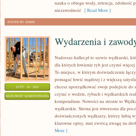
nauka o obiegu wody, retencja, zdolność 
niezawodność
[ Read More ]
POSTED BY ADMIN
Wydarzenia i zawod
Nadorsze-haller.pl to serwis wędkarski, kt
dla których łowienie ryb jest czymś więc
To miejsce, w którym doświadczenie łączy 
pomagać łowić mądrzej i z większą satysfakc
chcesz uporządkować swoje podejście do sp
LUTY - 26 - 2026
czytać o wodzie, rybach i wędkarskich real
WYDARZENIA
MOŻLIWOŚĆ KOMENTOWANIA
kompendium. Nowości na stronie to Wędkar
I
ZOSTAŁA WYŁĄCZONA
wędkarskie. Strona jest stworzona dla pocz
ZAWODY
doświadczonych wędkarzy, którzy lubią wy
WĘDKARSKIE
klarowne opisy, inni zwrócą uwagę na dro
More ]