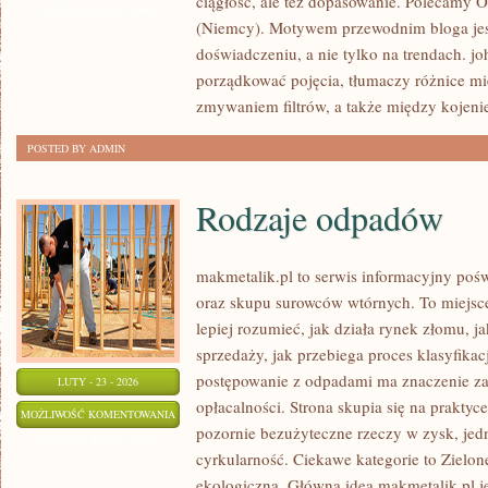
ciągłość, ale też dopasowanie. Polecamy Or
(JAPONIA)
ZOSTAŁA WYŁĄCZONA
(Niemcy). Motywem przewodnim bloga jest
doświadczeniu, a nie tylko na trendach. j
porządkować pojęcia, tłumaczy różnice m
zmywaniem filtrów, a także między kojeni
POSTED BY ADMIN
Rodzaje odpadów
makmetalik.pl to serwis informacyjny poś
oraz skupu surowców wtórnych. To miejsce 
lepiej rozumieć, jak działa rynek złomu, 
sprzedaży, jak przebiega proces klasyfikac
postępowanie z odpadami ma znaczenie zar
LUTY - 23 - 2026
opłacalności. Strona skupia się na praktyc
RODZAJE
MOŻLIWOŚĆ KOMENTOWANIA
pozornie bezużyteczne rzeczy w zysk, jed
ODPADÓW
ZOSTAŁA WYŁĄCZONA
cyrkularność. Ciekawe kategorie to Zielon
ekologiczna. Główną ideą makmetalik.pl jes