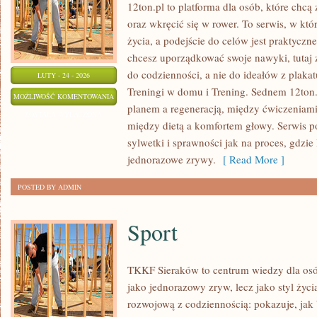
12ton.pl to platforma dla osób, które chc
oraz wkręcić się w rower. To serwis, w któ
życia, a podejście do celów jest praktyczn
chcesz uporządkować swoje nawyki, tutaj
do codzienności, a nie do ideałów z plakat
LUTY - 24 - 2026
Treningi w domu i Trening. Sednem 12ton.
TRENING
MOŻLIWOŚĆ KOMENTOWANIA
planem a regeneracją, między ćwiczeniami
ZOSTAŁA WYŁĄCZONA
między dietą a komfortem głowy. Serwis 
sylwetki i sprawności jak na proces, gdzie l
jednorazowe zrywy.
[ Read More ]
POSTED BY ADMIN
Sport
TKKF Sieraków to centrum wiedzy dla osób
jako jednorazowy zryw, lecz jako styl życi
rozwojową z codziennością: pokazuje, ja