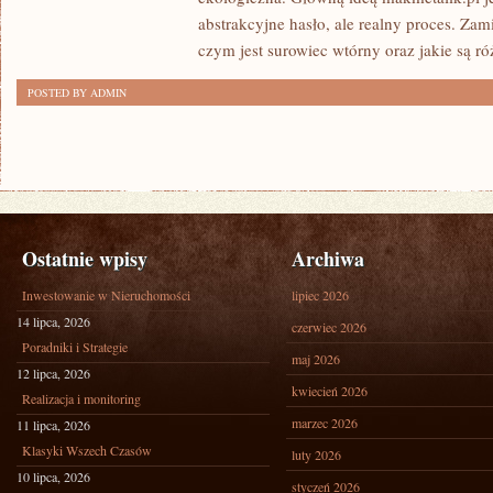
abstrakcyjne hasło, ale realny proces. Zam
czym jest surowiec wtórny oraz jakie są r
POSTED BY ADMIN
Ostatnie wpisy
Archiwa
Inwestowanie w Nieruchomości
lipiec 2026
14 lipca, 2026
czerwiec 2026
Poradniki i Strategie
maj 2026
12 lipca, 2026
kwiecień 2026
Realizacja i monitoring
marzec 2026
11 lipca, 2026
Klasyki Wszech Czasów
luty 2026
10 lipca, 2026
styczeń 2026