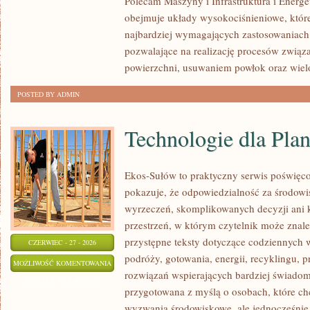
Polecam Maszyny i Infrastruktura i Energe
obejmuje układy wysokociśnieniowe, które
najbardziej wymagających zastosowaniach
pozwalające na realizację procesów zwią
powierzchni, usuwaniem powłok oraz wie
POSTED BY ADMIN
Technologie dla Plan
Ekos-Sułów to praktyczny serwis poświęcon
pokazuje, że odpowiedzialność za środowi
wyrzeczeń, skomplikowanych decyzji ani 
przestrzeń, w którym czytelnik może znale
przystępne teksty dotyczące codziennych
CZERWIEC - 27 - 2026
podróży, gotowania, energii, recyklingu, 
TECHNOLOGIE
MOŻLIWOŚĆ KOMENTOWANIA
rozwiązań wspierających bardziej świadomy
DLA
ZOSTAŁA WYŁĄCZONA
przygotowana z myślą o osobach, które c
PLANETY
wyzwania środowiskowe, ale jednocześnie 