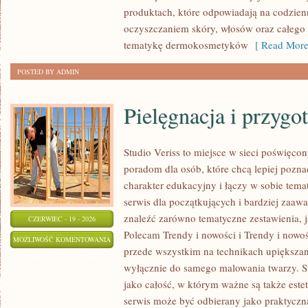
produktach, które odpowiadają na codzien
oczyszczaniem skóry, włosów oraz całego c
tematykę dermokosmetyków
[ Read More
POSTED BY ADMIN
Pielęgnacja i przygo
Studio Veriss to miejsce w sieci poświęco
poradom dla osób, które chcą lepiej pozna
charakter edukacyjny i łączy w sobie tem
serwis dla początkujących i bardziej za
znaleźć zarówno tematyczne zestawienia, j
CZERWIEC - 19 - 2026
Polecam Trendy i nowości i Trendy i nowoś
PIELĘGNACJA
MOŻLIWOŚĆ KOMENTOWANIA
przede wszystkim na technikach upiększani
I
ZOSTAŁA WYŁĄCZONA
wyłącznie do samego malowania twarzy. St
PRZYGOTOWANIE
jako całość, w którym ważne są także est
SKÓRY
serwis może być odbierany jako praktyczn