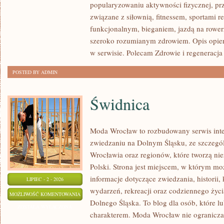
popularyzowaniu aktywności fizycznej, pr
AKCESORIA
związane z siłownią, fitnessem, sportami r
funkcjonalnym, bieganiem, jazdą na rowerz
szeroko rozumianym zdrowiem. Opis opier
w serwisie. Polecam Zdrowie i regeneracja 
POSTED BY ADMIN
Świdnica
Moda Wrocław to rozbudowany serwis int
zwiedzaniu na Dolnym Śląsku, ze szczeg
Wrocławia oraz regionów, które tworzą ni
Polski. Strona jest miejscem, w którym mo
informacje dotyczące zwiedzania, historii, 
LIPIEC - 2 - 2026
wydarzeń, rekreacji oraz codziennego życi
ŚWIDNICA
MOŻLIWOŚĆ KOMENTOWANIA
Dolnego Śląska. To blog dla osób, które lu
ZOSTAŁA WYŁĄCZONA
charakterem. Moda Wrocław nie ogranicza 