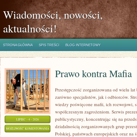
Wiadomości, nowości,
aktualności!
STRONA GŁÓWNA
SPIS TREŚCI
BLOG INTERNETOWY
Prawo kontra Mafia
Przestępczość zorganizowana od wielu lat
zarówno specjalistów, jak i odbiorców. St
wiedzy poświęcone mafii, ich rozwojowi, st
współczesnym zagrożeniom. Serwis prezen
publicystyczny, koncentrując się na przed
LIPIEC - 4 - 2026
działalnością zorganizowanych grup przes
PRAWO
MOŻLIWOŚĆ KOMENTOWANIA
Polskiej, państwach europejskich oraz na 
KONTRA
ZOSTAŁA WYŁĄCZONA