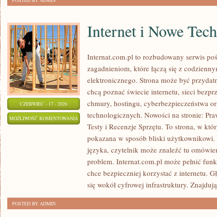
POSTED BY ADMIN
Internet i Nowe Tec
Internat.com.pl to rozbudowany serwis po
zagadnieniom, które łączą się z codzienn
elektronicznego. Strona może być przydat
chcą poznać świecie internetu, sieci bez
chmury, hostingu, cyberbezpieczeństwa o
CZERWIEC - 17 - 2026
technologicznych. Nowości na stronie: Praw
INTERNET
MOŻLIWOŚĆ KOMENTOWANIA
Testy i Recenzje Sprzętu. To strona, w któ
I
ZOSTAŁA WYŁĄCZONA
pokazana w sposób bliski użytkownikowi
NOWE
języka, czytelnik może znaleźć tu omówie
TECHNOLOGIE
problem. Internat.com.pl może pełnić funk
chce bezpieczniej korzystać z internetu. 
się wokół cyfrowej infrastruktury. Znajdują
POSTED BY ADMIN