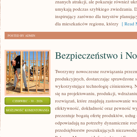
znanych atrakcji, ale pokazuje również ukry
umykają podczas szybkiego zwiedzania. D
inspirujący zarówno dla turystów planują
dla mieszkańców regionu, którzy
[ Read M
POSTED BY ADMIN
Bezpieczeństwo i N
Tworzymy nowoczesne rozwiązania przezn
produkcyjnych, dostarczając sprawdzone 
wykorzystujące technologię ciśnieniową. N
się na projektowaniu, produkcji, wdrażan
rozwiązań, które znajdują zastosowanie wsz
CZERWIEC - 30 - 2026
efektywność, dokładność oraz pewność w
BEZPIECZEŃSTWO
MOŻLIWOŚĆ KOMENTOWANIA
prezentuje bogatą ofertę produktów, usług 
I
ZOSTAŁA WYŁĄCZONA
odpowiadają na potrzeby dynamicznie rozw
NORMY
przedsiębiorstw poszukujących niezawodn