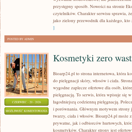
przystępny sposób. Nowości na stronie Ek
czytelników. Charakter serwisu sprawia, 
jako zielony przewodnik dla każdego, kto z
]
POSTED BY ADMIN
Kosmetyki zero wast
Bioarp24.pl to strona internetowa, która k
do pielęgnacji skóry, włosów i ciała. Stro
wygodne zaplecze ofertowe dla osób, które
pielęgnacją. To serwis, która wpisuje się 
łagodniejszą codzienną pielęgnacją. Polec
CZERWIEC - 20 - 2026
i porównania. Głównym motywem strony j
KOSMETYKI
MOŻLIWOŚĆ KOMENTOWANIA
twarzy, ciała i włosów. Bioarp24.pl może
ZERO
ZOSTAŁA WYŁĄCZONA
prywatne, jak i odbiorców hurtowych, któ
WASTE
kosmetyków. Charakter strony jest ofertow