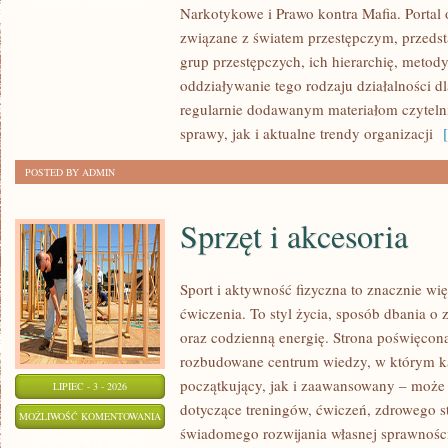
Narkotykowe i Prawo kontra Mafia. Portal
MAFIA
związane z światem przestępczym, przedst
grup przestępczych, ich hierarchię, metod
oddziaływanie tego rodzaju działalności d
regularnie dodawanym materiałom czytel
sprawy, jak i aktualne trendy organizacji
[ 
POSTED BY ADMIN
Sprzęt i akcesoria
Sport i aktywność fizyczna to znacznie wię
ćwiczenia. To styl życia, sposób dbania o
oraz codzienną energię. Strona poświęcona
rozbudowane centrum wiedzy, w którym k
początkujący, jak i zaawansowany – może 
LIPIEC - 3 - 2026
dotyczące treningów, ćwiczeń, zdrowego st
SPRZĘT
MOŻLIWOŚĆ KOMENTOWANIA
świadomego rozwijania własnej sprawności
I
ZOSTAŁA WYŁĄCZONA