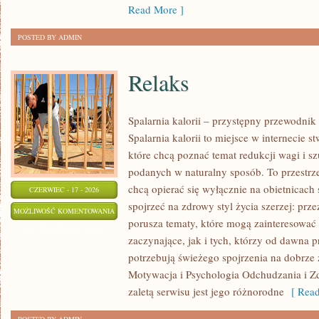
Read More ]
POSTED BY ADMIN
Relaks
Spalarnia kalorii – przystępny przewodnik
Spalarnia kalorii to miejsce w internecie 
które chcą poznać temat redukcji wagi i s
podanych w naturalny sposób. To przestrze
chcą opierać się wyłącznie na obietnicach 
CZERWIEC - 17 - 2026
spojrzeć na zdrowy styl życia szerzej: prze
RELAKS
MOŻLIWOŚĆ KOMENTOWANIA
porusza tematy, które mogą zainteresowa
ZOSTAŁA WYŁĄCZONA
zaczynające, jak i tych, którzy od dawna p
potrzebują świeżego spojrzenia na dobrze
Motywacja i Psychologia Odchudzania i Z
zaletą serwisu jest jego różnorodne
[ Read