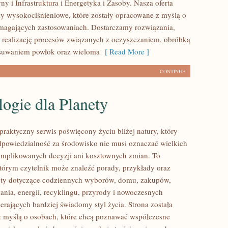
y i Infrastruktura i Energetyka i Zasoby. Nasza oferta
y wysokociśnieniowe, które zostały opracowane z myślą o
magających zastosowaniach. Dostarczamy rozwiązania,
 realizację procesów związanych z oczyszczaniem, obróbką
usuwaniem powłok oraz wieloma
[ Read More ]
CONTINUE
ogie dla Planety
praktyczny serwis poświęcony życiu bliżej natury, który
dpowiedzialność za środowisko nie musi oznaczać wielkich
mplikowanych decyzji ani kosztownych zmian. To
którym czytelnik może znaleźć porady, przykłady oraz
sty dotyczące codziennych wyborów, domu, zakupów,
ania, energii, recyklingu, przyrody i nowoczesnych
rających bardziej świadomy styl życia. Strona została
 myślą o osobach, które chcą poznawać współczesne