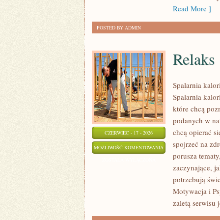
Read More ]
POSTED BY ADMIN
Relaks
Spalarnia kalor
Spalarnia kalor
które chcą pozn
podanych w nat
chcą opierać si
CZERWIEC - 17 - 2026
spojrzeć na zdr
RELAKS
MOŻLIWOŚĆ KOMENTOWANIA
porusza tematy
ZOSTAŁA WYŁĄCZONA
zaczynające, ja
potrzebują świ
Motywacja i Ps
zaletą serwisu 