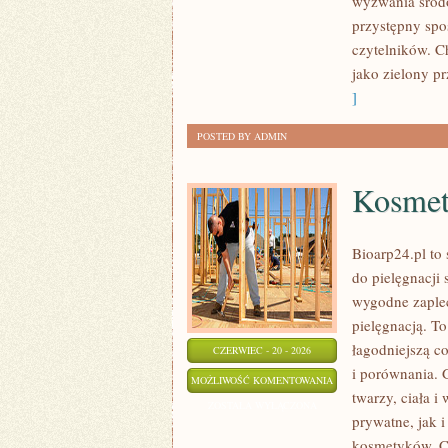
wyzwania środo
przystępny spo
czytelników. C
jako zielony pr
]
POSTED BY ADMIN
Kosmet
Bioarp24.pl to 
do pielęgnacji 
wygodne zaplec
pielęgnacją. To
łagodniejszą c
CZERWIEC - 20 - 2026
i porównania.
KOSMETYKI
MOŻLIWOŚĆ KOMENTOWANIA
twarzy, ciała 
ZERO
ZOSTAŁA WYŁĄCZONA
prywatne, jak 
WASTE
kosmetyków. Ch