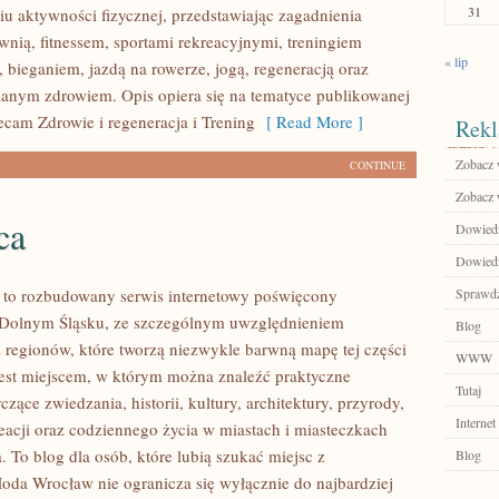
31
u aktywności fizycznej, przedstawiając zagadnienia
wnią, fitnessem, sportami rekreacyjnymi, treningiem
« lip
 bieganiem, jazdą na rowerze, jogą, regeneracją oraz
anym zdrowiem. Opis opiera się na tematyce publikowanej
ecam Zdrowie i regeneracja i Trening
[ Read More ]
Rekl
Zobacz w
CONTINUE
Zobacz 
ca
Dowiedz
Dowiedz 
to rozbudowany serwis internetowy poświęcony
Sprawdź
 Dolnym Śląsku, ze szczególnym uwzględnieniem
Blog
 regionów, które tworzą niezwykle barwną mapę tej części
WWW
 jest miejscem, w którym można znaleźć praktyczne
Tutaj
czące zwiedzania, historii, kultury, architektury, przyrody,
Internet
eacji oraz codziennego życia w miastach i miasteczkach
 To blog dla osób, które lubią szukać miejsc z
Blog
oda Wrocław nie ogranicza się wyłącznie do najbardziej