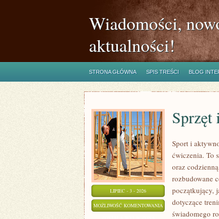
Wiadomości, nowo
aktualności!
STRONA GŁÓWNA
SPIS TREŚCI
BLOG INT
Sprzęt 
Sport i aktywno
ćwiczenia. To 
oraz codzienną
rozbudowane c
początkujący, 
LIPIEC - 3 - 2026
dotyczące tren
SPRZĘT
MOŻLIWOŚĆ KOMENTOWANIA
świadomego roz
I
ZOSTAŁA WYŁĄCZONA