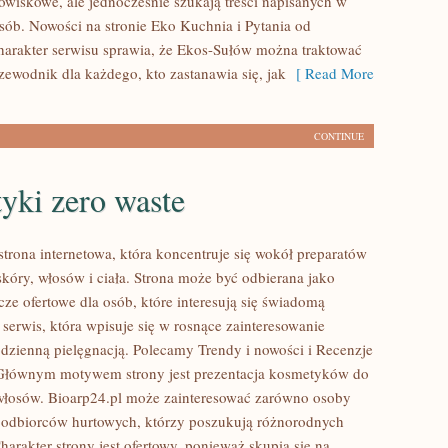
wiskowe, ale jednocześnie szukają treści napisanych w
sób. Nowości na stronie Eko Kuchnia i Pytania od
harakter serwisu sprawia, że Ekos-Sułów można traktować
zewodnik dla każdego, kto zastanawia się, jak
[ Read More
CONTINUE
yki zero waste
strona internetowa, która koncentruje się wokół preparatów
skóry, włosów i ciała. Strona może być odbierana jako
ze ofertowe dla osób, które interesują się świadomą
 serwis, która wpisuje się w rosnące zainteresowanie
odzienną pielęgnacją. Polecamy Trendy i nowości i Recenzje
 Głównym motywem strony jest prezentacja kosmetyków do
i włosów. Bioarp24.pl może zainteresować zarówno osoby
i odbiorców hurtowych, którzy poszukują różnorodnych
arakter strony jest ofertowy, ponieważ skupia się na