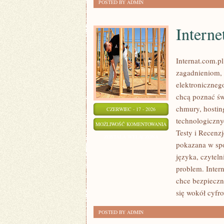
POSTED BY ADMIN
Interne
Internat.com.p
zagadnieniom, 
elektroniczneg
chcą poznać św
chmury, hostin
CZERWIEC - 17 - 2026
technologicznyc
INTERNET
MOŻLIWOŚĆ KOMENTOWANIA
Testy i Recenzj
I
ZOSTAŁA WYŁĄCZONA
pokazana w sp
NOWE
języka, czytel
TECHNOLOGIE
problem. Inter
chce bezpieczn
się wokół cyfro
POSTED BY ADMIN