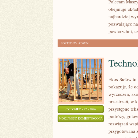
Polecam Maszyn
obejmuje układ
najbardziej wy
pozwalające na
powierzchni, 
POSTED BY ADMIN
Technol
Ekos-Sułów to 
pokazuje, że o
wyrzeczeń, sko
przestrzeń, w 
przystępne tek
CZERWIEC - 27 - 2026
podróży, gotow
TECHNOLOGIE
MOŻLIWOŚĆ KOMENTOWANIA
rozwiązań wspie
DLA
ZOSTAŁA WYŁĄCZONA
przygotowana z
PLANETY