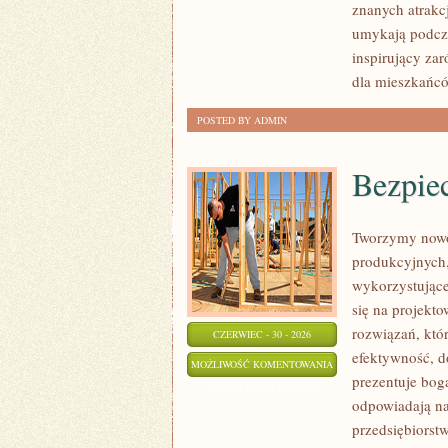
znanych atrakcj
umykają podcza
inspirujący za
dla mieszkańcó
POSTED BY ADMIN
Bezpie
Tworzymy nowo
produkcyjnych,
wykorzystujące
się na projekt
rozwiązań, któr
CZERWIEC - 30 - 2026
efektywność, 
BEZPIECZEŃSTWO
MOŻLIWOŚĆ KOMENTOWANIA
prezentuje boga
I
ZOSTAŁA WYŁĄCZONA
odpowiadają na
NORMY
przedsiębiorst