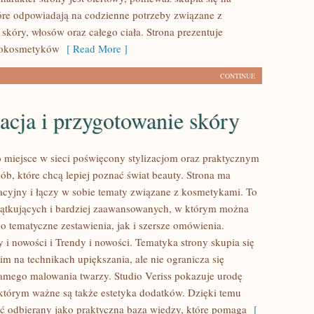
óre odpowiadają na codzienne potrzeby związane z
skóry, włosów oraz całego ciała. Strona prezentuje
mokosmetyków
[ Read More ]
CONTINUE
acja i przygotowanie skóry
to miejsce w sieci poświęcony stylizacjom oraz praktycznym
ób, które chcą lepiej poznać świat beauty. Strona ma
acyjny i łączy w sobie tematy związane z kosmetykami. To
zątkujących i bardziej zaawansowanych, w którym można
o tematyczne zestawienia, jak i szersze omówienia.
 i nowości i Trendy i nowości. Tematyka strony skupia się
m na technikach upiększania, ale nie ogranicza się
amego malowania twarzy. Studio Veriss pokazuje urodę
 którym ważne są także estetyka dodatków. Dzięki temu
ć odbierany jako praktyczna baza wiedzy, które pomaga
[