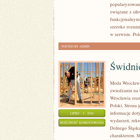
popularyzowani
AKCESORIA
związane z siło
funkcjonalnym,
szeroko rozumi
w serwisie. Pol
POSTED BY ADMIN
Świdni
Moda Wrocław 
zwiedzaniu na
Wrocławia oraz
Polski. Strona
informacje doty
LIPIEC - 2 - 2026
wydarzeń, rekr
ŚWIDNICA
MOŻLIWOŚĆ KOMENTOWANIA
Dolnego Śląska.
ZOSTAŁA WYŁĄCZONA
charakterem. M