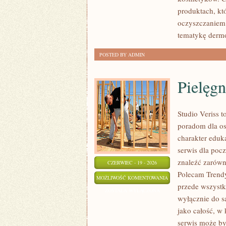
produktach, kt
oczyszczaniem 
tematykę der
POSTED BY ADMIN
Pielęgn
Studio Veriss 
poradom dla os
charakter eduk
serwis dla poc
znaleźć zarówn
CZERWIEC - 19 - 2026
Polecam Trendy
PIELĘGNACJA
MOŻLIWOŚĆ KOMENTOWANIA
przede wszystki
I
ZOSTAŁA WYŁĄCZONA
wyłącznie do s
PRZYGOTOWANIE
jako całość, w
SKÓRY
serwis może by