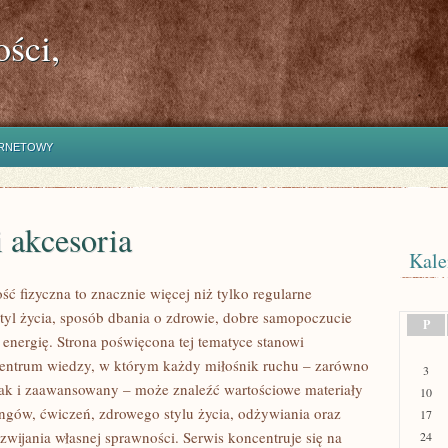
ści,
ERNETOWY
i akcesoria
Kale
ść fizyczna to znacznie więcej niż tylko regularne
styl życia, sposób dbania o zdrowie, dobre samopoczucie
P
 energię. Strona poświęcona tej tematyce stanowi
entrum wiedzy, w którym każdy miłośnik ruchu – zarówno
3
jak i zaawansowany – może znaleźć wartościowe materiały
10
ingów, ćwiczeń, zdrowego stylu życia, odżywiania oraz
17
wijania własnej sprawności. Serwis koncentruje się na
24