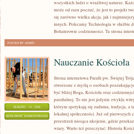
wszystkich ludzi o wrażliwej naturze. Każdy,
Z
może od razu poczuć, że jest to projekt tw
NIEPEŁNOSPRAWNOŚCIAMI
się zarówno wielka akcja, jak i najmniejsz
innych. Polecamy Technologia w służbie d
Bohaterowie codzienności. Ta strona inter
POSTED BY ADMIN
Nauczanie Kościoła
Strona internetowa Parafii pw. Świętej Tró
stworzone z myślą o osobach poszukujący
być bliżej Boga, Kościoła oraz codzienny
parafialnej. To nie jest jedynie zwykła witr
którym spotykają się zaduma, tradycja, a 
MARZEC - 14 - 2026
lokalnej społeczności. Już od pierwszych c
NAUCZANIE
MOŻLIWOŚĆ KOMENTOWANIA
przestrzeń niosąca ukojenie, gdzie przek
KOŚCIOŁA
ZOSTAŁA WYŁĄCZONA
wiary. Warto też przeczytać: Historia Kości