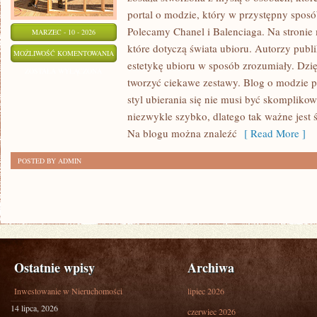
portal o modzie, który w przystępny sposó
Polecamy Chanel i Balenciaga. Na stronie
MARZEC - 10 - 2026
które dotyczą świata ubioru. Autorzy publik
H&M
MOŻLIWOŚĆ KOMENTOWANIA
estetykę ubioru w sposób zrozumiały. Dzi
ZOSTAŁA WYŁĄCZONA
tworzyć ciekawe zestawy. Blog o modzie p
styl ubierania się nie musi być skomplikow
niezwykle szybko, dlatego tak ważne jest
Na blogu można znaleźć
[ Read More ]
POSTED BY ADMIN
Ostatnie wpisy
Archiwa
Inwestowanie w Nieruchomości
lipiec 2026
14 lipca, 2026
czerwiec 2026