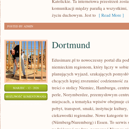
Katolickie. Ta internetowa przestrzeń zost
komunikacji między parafią a wszystkimi,
życiu duchowym. Jest to
[ Read More ]
POSTED BY ADMIN
Dortmund
Edusimare.pl to nowoczesny portal dla p
niemieckim regionom, który łączy w sobi
planujących wyjazd, szukających pomysłó
chcących lepiej zrozumieć codzienność za 
treści o stolicy Niemiec, Hamburgu, centr
MARZEC - 12 - 2026
perle, Norymberdze, przemysłowym centru
DORTMUND
MOŻLIWOŚĆ KOMENTOWANIA
miejscach, a tematyka wpisów obejmuje ci
ZOSTAŁA WYŁĄCZONA
pobyt, transport, smaki, instytucje kultur
ciekawostki regionalne. Nowe kategorie t
(Nürnberg/Nuremberg) i Essen. To serwis s