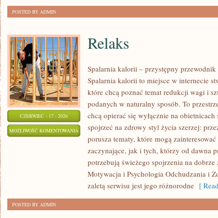
POSTED BY ADMIN
Relaks
Spalarnia kalorii – przystępny przewodnik
Spalarnia kalorii to miejsce w internecie 
które chcą poznać temat redukcji wagi i s
podanych w naturalny sposób. To przestrze
chcą opierać się wyłącznie na obietnicach 
CZERWIEC - 17 - 2026
spojrzeć na zdrowy styl życia szerzej: prze
RELAKS
MOŻLIWOŚĆ KOMENTOWANIA
porusza tematy, które mogą zainteresowa
ZOSTAŁA WYŁĄCZONA
zaczynające, jak i tych, którzy od dawna p
potrzebują świeżego spojrzenia na dobrze
Motywacja i Psychologia Odchudzania i Z
zaletą serwisu jest jego różnorodne
[ Read
POSTED BY ADMIN