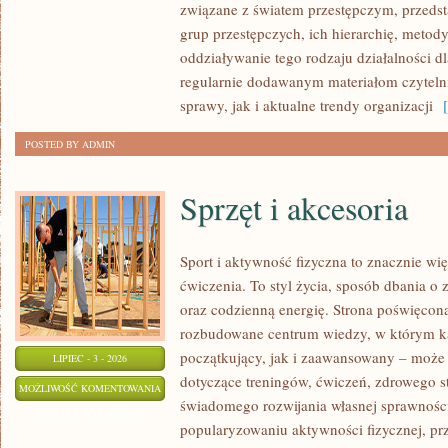
związane z światem przestępczym, przedst
grup przestępczych, ich hierarchię, metod
oddziaływanie tego rodzaju działalności d
regularnie dodawanym materiałom czytel
sprawy, jak i aktualne trendy organizacji
[ 
POSTED BY ADMIN
Sprzęt i akcesoria
Sport i aktywność fizyczna to znacznie wię
ćwiczenia. To styl życia, sposób dbania o
oraz codzienną energię. Strona poświęcona
rozbudowane centrum wiedzy, w którym k
początkujący, jak i zaawansowany – może 
LIPIEC - 3 - 2026
dotyczące treningów, ćwiczeń, zdrowego st
SPRZĘT
MOŻLIWOŚĆ KOMENTOWANIA
świadomego rozwijania własnej sprawności
I
ZOSTAŁA WYŁĄCZONA
popularyzowaniu aktywności fizycznej, pr
AKCESORIA