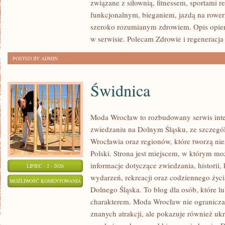
związane z siłownią, fitnessem, sportami r
funkcjonalnym, bieganiem, jazdą na rowerz
szeroko rozumianym zdrowiem. Opis opier
w serwisie. Polecam Zdrowie i regeneracja 
POSTED BY ADMIN
Świdnica
Moda Wrocław to rozbudowany serwis int
zwiedzaniu na Dolnym Śląsku, ze szczeg
Wrocławia oraz regionów, które tworzą ni
Polski. Strona jest miejscem, w którym mo
informacje dotyczące zwiedzania, historii, 
LIPIEC - 2 - 2026
wydarzeń, rekreacji oraz codziennego życi
ŚWIDNICA
MOŻLIWOŚĆ KOMENTOWANIA
Dolnego Śląska. To blog dla osób, które lu
ZOSTAŁA WYŁĄCZONA
charakterem. Moda Wrocław nie ogranicza 
znanych atrakcji, ale pokazuje również ukry