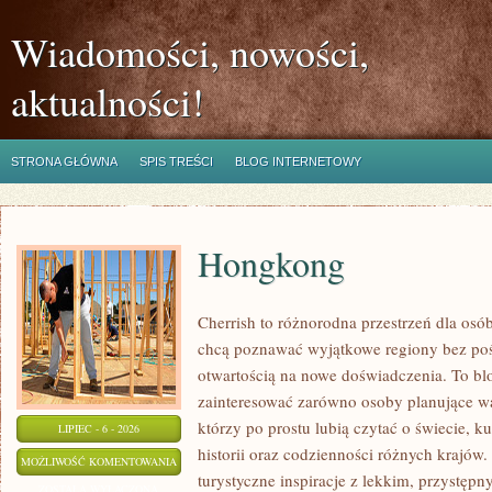
Wiadomości, nowości,
aktualności!
STRONA GŁÓWNA
SPIS TREŚCI
BLOG INTERNETOWY
Hongkong
Cherrish to różnorodna przestrzeń dla osób,
chcą poznawać wyjątkowe regiony bez pośp
otwartością na nowe doświadczenia. To bl
zainteresować zarówno osoby planujące wa
którzy po prostu lubią czytać o świecie, ku
LIPIEC - 6 - 2026
historii oraz codzienności różnych krajów.
HONGKONG
MOŻLIWOŚĆ KOMENTOWANIA
turystyczne inspiracje z lekkim, przystę
ZOSTAŁA WYŁĄCZONA