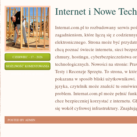
Internet i Nowe Tec
Internat.com.pl to rozbudowany serwis po
zagadnieniom, które łączą się z codzienn
elektronicznego. Strona może być przydat
chcą poznać świecie internetu, sieci bez
chmury, hostingu, cyberbezpieczeństwa o
CZERWIEC - 17 - 2026
technologicznych. Nowości na stronie: Praw
INTERNET
MOŻLIWOŚĆ KOMENTOWANIA
Testy i Recenzje Sprzętu. To strona, w któ
I
ZOSTAŁA WYŁĄCZONA
pokazana w sposób bliski użytkownikowi
NOWE
języka, czytelnik może znaleźć tu omówie
TECHNOLOGIE
problem. Internat.com.pl może pełnić funk
chce bezpieczniej korzystać z internetu. 
się wokół cyfrowej infrastruktury. Znajdują
POSTED BY ADMIN