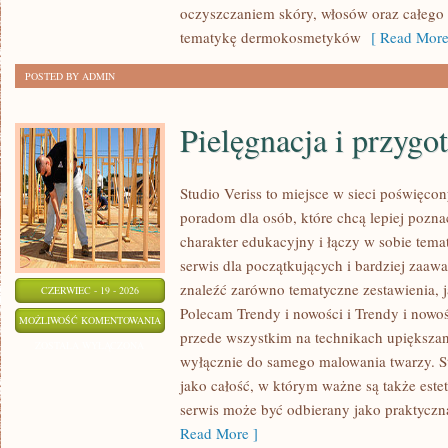
oczyszczaniem skóry, włosów oraz całego c
tematykę dermokosmetyków
[ Read More
POSTED BY ADMIN
Pielęgnacja i przygo
Studio Veriss to miejsce w sieci poświęco
poradom dla osób, które chcą lepiej pozna
charakter edukacyjny i łączy w sobie tem
serwis dla początkujących i bardziej za
znaleźć zarówno tematyczne zestawienia, j
CZERWIEC - 19 - 2026
Polecam Trendy i nowości i Trendy i nowoś
PIELĘGNACJA
MOŻLIWOŚĆ KOMENTOWANIA
przede wszystkim na technikach upiększani
I
ZOSTAŁA WYŁĄCZONA
wyłącznie do samego malowania twarzy. St
PRZYGOTOWANIE
jako całość, w którym ważne są także est
SKÓRY
serwis może być odbierany jako praktyczn
Read More ]