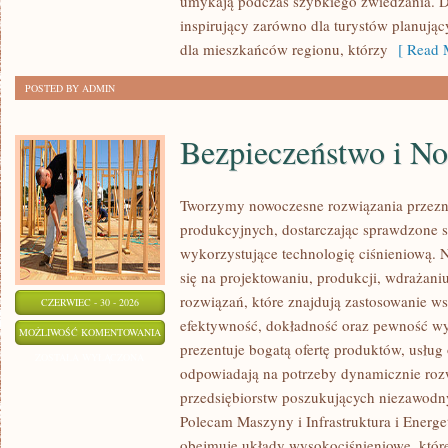
umykają podczas szybkiego zwiedzania. D
inspirujący zarówno dla turystów planują
dla mieszkańców regionu, którzy
[ Read M
POSTED BY ADMIN
Bezpieczeństwo i N
Tworzymy nowoczesne rozwiązania przezn
produkcyjnych, dostarczając sprawdzone 
wykorzystujące technologię ciśnieniową. N
się na projektowaniu, produkcji, wdrażan
rozwiązań, które znajdują zastosowanie wsz
CZERWIEC - 30 - 2026
efektywność, dokładność oraz pewność w
BEZPIECZEŃSTWO
MOŻLIWOŚĆ KOMENTOWANIA
prezentuje bogatą ofertę produktów, usług 
I
ZOSTAŁA WYŁĄCZONA
odpowiadają na potrzeby dynamicznie rozw
NORMY
przedsiębiorstw poszukujących niezawodn
Polecam Maszyny i Infrastruktura i Energe
obejmuje układy wysokociśnieniowe, które