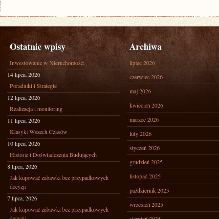
Ostatnie wpisy
Archiwa
Inwestowanie w Nieruchomości
lipiec 2026
14 lipca, 2026
czerwiec 2026
Poradniki i Strategie
maj 2026
12 lipca, 2026
kwiecień 2026
Realizacja i monitoring
marzec 2026
11 lipca, 2026
Klasyki Wszech Czasów
luty 2026
10 lipca, 2026
styczeń 2026
Historie i Doświadczenia Budujących
grudzień 2025
8 lipca, 2026
listopad 2025
Jak kupować zabawki bez przypadkowych
decyzji
październik 2025
7 lipca, 2026
wrzesień 2025
Jak kupować zabawki bez przypadkowych
decyzji
sierpień 2025