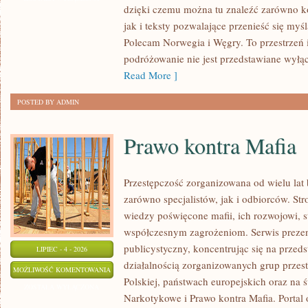
dzięki czemu można tu znaleźć zarówno k
jak i teksty pozwalające przenieść się myś
Polecam Norwegia i Węgry. To przestrzeń 
podróżowanie nie jest przedstawiane wyłą
Read More ]
POSTED BY ADMIN
Prawo kontra Mafia
Przestępczość zorganizowana od wielu lat
zarówno specjalistów, jak i odbiorców. St
wiedzy poświęcone mafii, ich rozwojowi, st
współczesnym zagrożeniom. Serwis prezen
publicystyczny, koncentrując się na przed
LIPIEC - 4 - 2026
działalnością zorganizowanych grup przes
PRAWO
MOŻLIWOŚĆ KOMENTOWANIA
Polskiej, państwach europejskich oraz na 
KONTRA
ZOSTAŁA WYŁĄCZONA
Narkotykowe i Prawo kontra Mafia. Portal
MAFIA