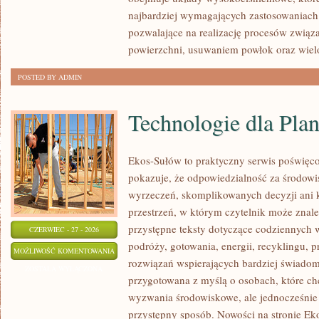
najbardziej wymagających zastosowaniach
pozwalające na realizację procesów zwią
powierzchni, usuwaniem powłok oraz wie
POSTED BY ADMIN
Technologie dla Plan
Ekos-Sułów to praktyczny serwis poświęcon
pokazuje, że odpowiedzialność za środowi
wyrzeczeń, skomplikowanych decyzji ani 
przestrzeń, w którym czytelnik może znale
przystępne teksty dotyczące codziennych
CZERWIEC - 27 - 2026
podróży, gotowania, energii, recyklingu, 
TECHNOLOGIE
MOŻLIWOŚĆ KOMENTOWANIA
rozwiązań wspierających bardziej świadomy
DLA
ZOSTAŁA WYŁĄCZONA
przygotowana z myślą o osobach, które c
PLANETY
wyzwania środowiskowe, ale jednocześnie 
przystępny sposób. Nowości na stronie Ek