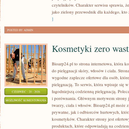
czytelników. Charakter serwisu sprawia, 
jako zielony przewodnik dla każdego, kto z
]
POSTED BY ADMIN
Kosmetyki zero wast
Bioarp24.pl to strona internetowa, która k
do pielęgnacji skóry, włosów i ciała. Stro
wygodne zaplecze ofertowe dla osób, które
pielęgnacją. To serwis, która wpisuje się 
łagodniejszą codzienną pielęgnacją. Polec
CZERWIEC - 20 - 2026
i porównania. Głównym motywem strony j
KOSMETYKI
MOŻLIWOŚĆ KOMENTOWANIA
twarzy, ciała i włosów. Bioarp24.pl może
ZERO
ZOSTAŁA WYŁĄCZONA
prywatne, jak i odbiorców hurtowych, któ
WASTE
kosmetyków. Charakter strony jest ofertow
produktach, które odpowiadają na codzien