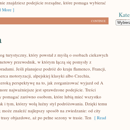
onie znajdziesz podejście rozsądne, które pomaga wybierać
 More ]
Kate
CONTINUE
Kategorie
a
og turystyczny, który powstał z myślą o osobach ciekawych
ernetowy przewodnik, w którym łączą się pomysły z
radami. Jeśli planujesz podróż do kraju flamenco, Francji,
erca motoryzacji, alpejskiej klasyki albo Czechia,
szeroką perspektywę na to, jak zorganizować wyjazd od A
ore najważniejsze jest sprawdzone podejście. Treści
by pomagać zarówno osobom, które lubią mieć wszystko
ak i tym, którzy wolą luźny styl podróżowania. Dzięki temu
k może znaleźć najlepszy sposób na zwiedzanie: od city
 trasy objazdowe, aż po pełne sezony w trasie. Ten
[ Read