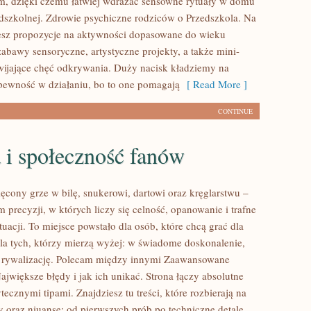
, dzięki czemu łatwiej wdrażać sensowne rytuały w domu
edszkolnej. Zdrowie psychiczne rodziców o Przedszkola. Na
iesz propozycje na aktywności dopasowane do wieku
zabawy sensoryczne, artystyczne projekty, a także mini-
zwijające chęć odkrywania. Duży nacisk kładziemy na
 pewność w działaniu, bo to one pomagają
[ Read More ]
CONTINUE
 i społeczność fanów
ęcony grze w bilę, snukerowi, dartowi oraz kręglarstwu –
 precyzji, w których liczy się celność, opanowanie i trafne
uacji. To miejsce powstało dla osób, które chcą grać dla
 dla tych, którzy mierzą wyżej: w świadome doskonalenie,
i rywalizację. Polecam między innymi Zaawansowane
Największe błędy i jak ich unikać. Strona łączy absolutne
cznymi tipami. Znajdziesz tu treści, które rozbierają na
y oraz niuanse: od pierwszych prób po techniczne detale.