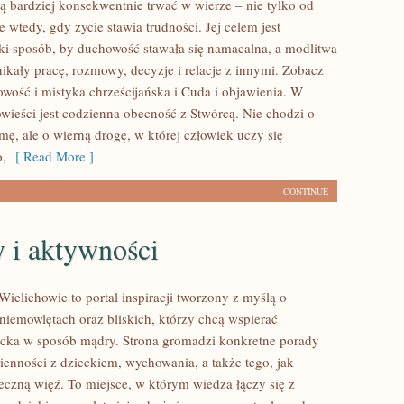
cą bardziej konsekwentnie trwać w wierze – nie tylko od
że wtedy, gdy życie stawia trudności. Jej celem jest
ki sposób, by duchowość stawała się namacalna, a modlitwa
enikały pracę, rozmowy, decyzje i relacje z innymi. Zobacz
wość i mistyka chrześcijańska i Cuda i objawienia. W
owieści jest codzienna obecność z Stwórcą. Nie chodzi o
mę, ale o wierną drogę, w której człowiek uczy się
o,
[ Read More ]
CONTINUE
 i aktywności
ielichowie to portal inspiracji tworzony z myślą o
 niemowlętach oraz bliskich, którzy chcą wspierać
ecka w sposób mądry. Strona gromadzi konkretne porady
ienności z dzieckiem, wychowania, a także tego, jak
czną więź. To miejsce, w którym wiedza łączy się z