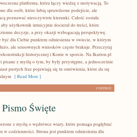
nowoczesna platforma, która łączy wiedzę z motywacją. To
ne dla osób, które lubią sprawdzone podejście, ale
hcą poznawać nieoczywiste kierunki. Całość została
aby użytkownik intuicyjnie docierał do treści, które
zienne decyzje, a przy okazji wzbogacają perspektywę.
e być dla Ciebie punktem odniesienia w świecie, w którym
t dużo, ale sensownych wniosków często brakuje. Przeczytaj
ekonstrukcji historycznej i Konie w sporcie. Na Ikarion.pl
ci pisane z myślą o tym, by były przystępne, a jednocześnie
ast pustych fraz pojawiają się tu omówienia, które da się
ealnym
[ Read More ]
CONTINUE
i Pismo Święte
orzone z myślą o wędrówce wiary, które pomaga pogłębiać
em w codzienności. Strona jest punktem odniesienia dla