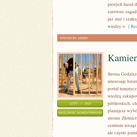
pustych haseł d
BUDŻETOWANIE
zarówno zagadn
już staż i szuk
wiedzy o
[ Rea
POSTED BY ADMIN
Kamieni
Strona Godzisz
interesuje biżu
portal tematyc
wiedzą zakupow
jubilerskich, 
LUTY - 1 - 2026
planujesz wybó
KAMIENIE
MOŻLIWOŚĆ KOMENTOWANIA
stronie Złotnic
SZLACHETNE
ZOSTAŁA WYŁĄCZONA
centrum uwagi p
I
ale często pami
PÓŁSZLACHETNE