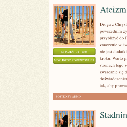
Ateizm
Droga z Chryst
powszednim życ
przybliżyć do 
znaczenie w świ
nie jest dodatk
STYCZEŃ - 31 - 2026
kroku. Warto p
ATEIZM
MOŻLIWOŚĆ KOMENTOWANIA
stronach tego 
I
ZOSTAŁA WYŁĄCZONA
zwracanie się d
AGNOSTYCYZM
doświadczenie
tak, aby prowa
POSTED BY ADMIN
Stadnin