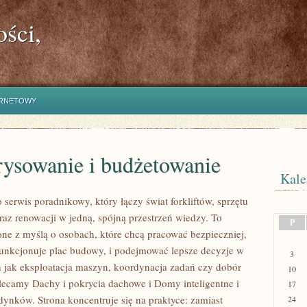
ści,
ERNETOWY
rysowanie i budżetowanie
Kale
serwis poradnikowy, który łączy świat forkliftów, sprzętu
az renowacji w jedną, spójną przestrzeń wiedzy. To
P
one z myślą o osobach, które chcą pracować bezpieczniej,
funkcjonuje plac budowy, i podejmować lepsze decyzje w
3
h jak eksploatacja maszyn, koordynacja zadań czy dobór
10
olecamy Dachy i pokrycia dachowe i Domy inteligentne i
17
ynków. Strona koncentruje się na praktyce: zamiast
24