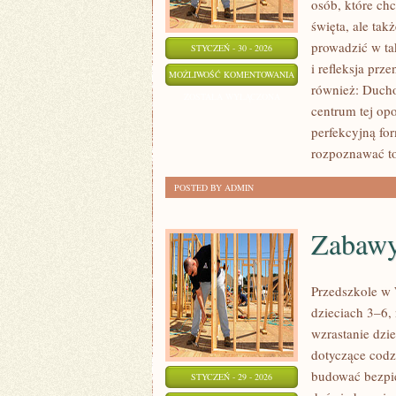
osób, które ch
święta, ale tak
prowadzić w ta
STYCZEŃ - 30 - 2026
i refleksja prz
BIBLIA
MOŻLIWOŚĆ KOMENTOWANIA
również: Ducho
I
ZOSTAŁA WYŁĄCZONA
centrum tej op
PISMO
perfekcyjną for
ŚWIĘTE
rozpoznawać t
POSTED BY ADMIN
Zabawy
Przedszkole w W
dzieciach 3–6,
wzrastanie dzi
dotyczące codz
budować bezpie
STYCZEŃ - 29 - 2026