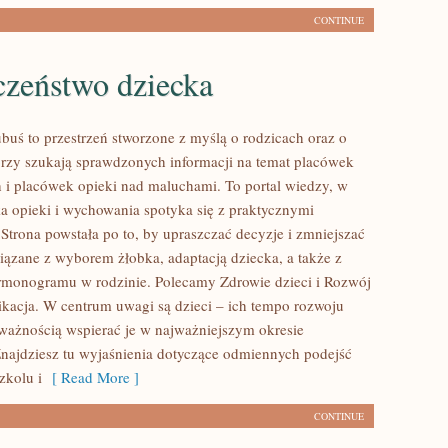
CONTINUE
czeństwo dziecka
buś to przestrzeń stworzone z myślą o rodzicach oraz o
órzy szukają sprawdzonych informacji na temat placówek
 i placówek opieki nad maluchami. To portal wiedzy, w
a opieki i wychowania spotyka się z praktycznymi
trona powstała po to, by upraszczać decyzje i zmniejszać
ązane z wyborem żłobka, adaptacją dziecka, a także z
rmonogramu w rodzinie. Polecamy Zdrowie dzieci i Rozwój
acja. W centrum uwagi są dzieci – ich tempo rozwoju
 uważnością wspierać je w najważniejszym okresie
ajdziesz tu wyjaśnienia dotyczące odmiennych podejść
zkolu i
[ Read More ]
CONTINUE