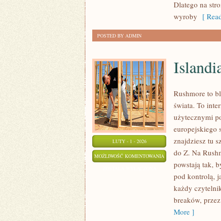
Dlatego na str
wyroby
[ Read
POSTED BY ADMIN
Islandi
Rushmore to bl
świata. To int
użytecznymi po
europejskiego s
znajdziesz tu 
LUTY - 1 - 2026
do Z. Na Rushm
ISLANDIA
MOŻLIWOŚĆ KOMENTOWANIA
powstają tak, 
ZOSTAŁA WYŁĄCZONA
pod kontrolą, j
każdy czytelni
breaków, przez
More ]