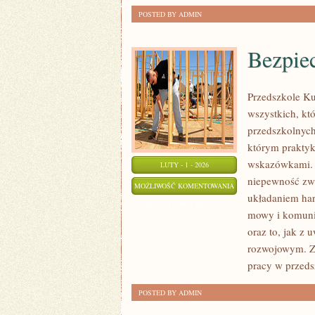
POSTED BY ADMIN
Bezpie
Przedszkole Ku
wszystkich, kt
przedszkolnych
którym praktyk
wskazówkami. S
LUTY - 1 - 2026
niepewność zwi
BEZPIECZEŃSTWO
MOŻLIWOŚĆ KOMENTOWANIA
układaniem ha
DZIECKA
ZOSTAŁA WYŁĄCZONA
mowy i komunik
oraz to, jak z
rozwojowym. Zn
pracy w przeds
POSTED BY ADMIN