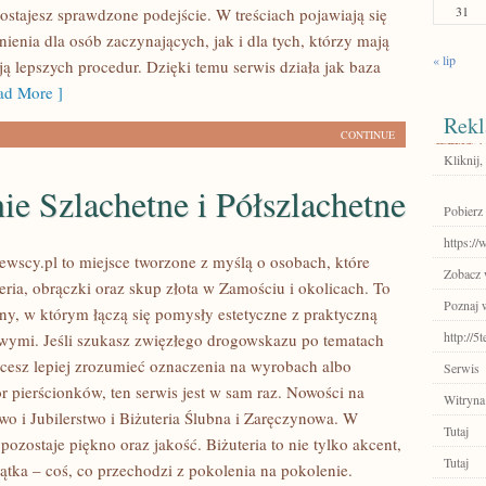
31
ostajesz sprawdzone podejście. W treściach pojawiają się
ienia dla osób zaczynających, jak i dla tych, którzy mają
« lip
ają lepszych procedur. Dzięki temu serwis działa jak baza
d More ]
Rekl
CONTINUE
Kliknij,
e Szlachetne i Półszlachetne
Pobierz
https://
ewscy.pl to miejsce tworzone z myślą o osobach, które
Zobacz 
teria, obrączki oraz skup złota w Zamościu i okolicach. To
Poznaj 
zny, w którym łączą się pomysły estetyczne z praktyczną
http://5
ymi. Jeśli szukasz zwięzłego drogowskazu po tematach
chcesz lepiej zrozumieć oznaczenia na wyrobach albo
Serwis
r pierścionków, ten serwis jest w sam raz. Nowości na
Witryna
two i Jubilerstwo i Biżuteria Ślubna i Zaręczynowa. W
Tutaj
ozostaje piękno oraz jakość. Biżuteria to nie tylko akcent,
Tutaj
ątka – coś, co przechodzi z pokolenia na pokolenie.