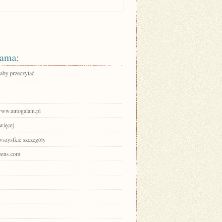
ama:
 aby przeczytać
www.autogalant.pl
więcej
wszystkie szczegóły
teens.com