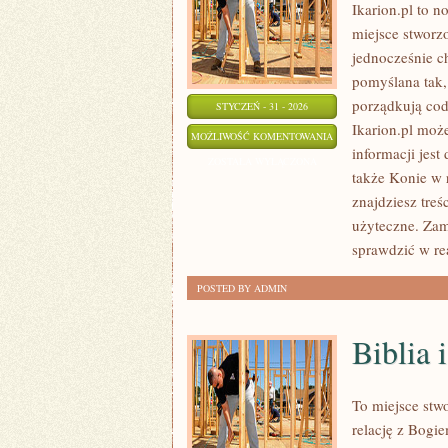
Ikarion.pl to 
miejsce stworzo
jednocześnie c
pomyślana tak, 
porządkują cod
STYCZEŃ - 31 - 2026
Ikarion.pl moż
STADNINY
MOŻLIWOŚĆ KOMENTOWANIA
informacji jes
I
ZOSTAŁA WYŁĄCZONA
także Konie w r
OŚRODKI
znajdziesz treś
JEŹDZIECKIE
użyteczne. Zami
sprawdzić w r
POSTED BY ADMIN
Biblia 
To miejsce stw
relację z Bogi