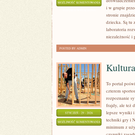
doświadczeniem
ZABAWY
MOŻLIWOŚĆ KOMENTOWANIA
i w grupie prz
I
ZOSTAŁA WYŁĄCZONA
stronie znajdz
AKTYWNOŚCI
dziecka. Są tu 
laboratoria ro
niezależność i
POSTED BY ADMIN
Kultura
To portal poświ
czterem sportom
rozpoznanie syt
frajdy, ale też
lepsze wyniki 
STYCZEŃ - 29 - 2026
techniki gry i 
KULTURA
MOŻLIWOŚĆ KOMENTOWANIA
minimum z użyte
I
ZOSTAŁA WYŁĄCZONA
czynniki zasad