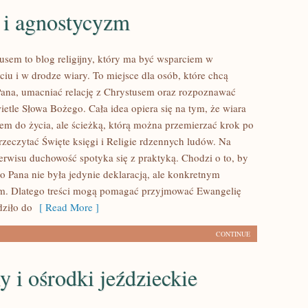
 i agnostycyzm
usem to blog religijny, który ma być wsparciem w
iu i w drodze wiary. To miejsce dla osób, które chcą
Pana, umacniać relację z Chrystusem oraz rozpoznawać
etle Słowa Bożego. Cała idea opiera się na tym, że wiara
iem do życia, ale ścieżką, którą można przemierzać krok po
rzeczytać Święte księgi i Religie rdzennych ludów. Na
serwisu duchowość spotyka się z praktyką. Chodzi o to, by
o Pana nie była jedynie deklaracją, ale konkretnym
m. Dlatego treści mogą pomagać przyjmować Ewangelię
dziło do
[ Read More ]
CONTINUE
y i ośrodki jeździeckie