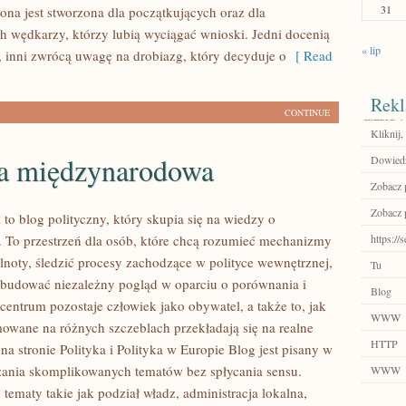
31
ona jest stworzona dla początkujących oraz dla
 wędkarzy, którzy lubią wyciągać wnioski. Jedni docenią
« lip
, inni zwrócą uwagę na drobiazg, który decyduje o
[ Read
Rekl
CONTINUE
Kliknij,
ka międzynarodowa
Dowiedz 
Zobacz p
Zobacz p
l to blog polityczny, który skupia się na wiedzy o
. To przestrzeń dla osób, które chcą rozumieć mechanizmy
https://
lnoty, śledzić procesy zachodzące w polityce wewnętrznej,
Tu
 budować niezależny pogląd w oparciu o porównania i
Blog
centrum pozostaje człowiek jako obywatel, a także to, jak
WWW
owane na różnych szczeblach przekładają się na realne
HTTP
na stronie Polityka i Polityka w Europie Blog jest pisany w
ania skomplikowanych tematów bez spłycania sensu.
WWW
 tematy takie jak podział władz, administracja lokalna,