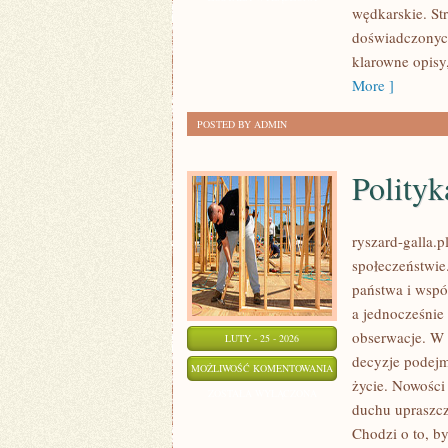
wędkarskie. Str
ZAWODY
doświadczonych
WĘDKARSKIE
klarowne opisy
More ]
POSTED BY ADMIN
Polity
ryszard-galla.p
społeczeństwie
państwa i wspó
a jednocześnie
obserwacje. W 
LUTY - 25 - 2026
decyzje podejm
POLITYKA
MOŻLIWOŚĆ KOMENTOWANIA
życie. Nowości 
MIĘDZYNARODOWA
ZOSTAŁA WYŁĄCZONA
duchu upraszcz
Chodzi o to, by