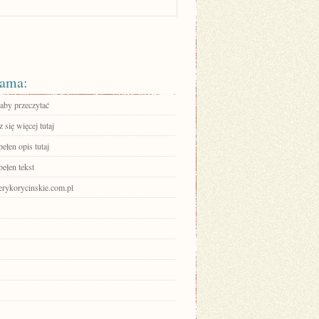
ama:
 aby przeczytać
się więcej tutaj
ełen opis tutaj
ełen tekst
serykorycinskie.com.pl