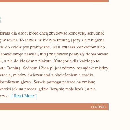
g
atforma dla osób, które chcą zbudować kondycję, schudnąć
ę w rower. To serwis, w którym trening łączy się z higieną
cie do celów jest praktyczne. Jeśli szukasz konkretów albo
kować swoje nawyki, tutaj znajdziesz pomysły dopasowane
, a nie do ideałów z plakatu. Kategorie dla każdego to
u i Trening. Sednem 12ton.pl jest zdrowy rozsądek: między
eracją, między ćwiczeniami z obciążeniem a cardio,
 komfortem głowy. Serwis pomaga patrzeć na zmianę
wności jak na proces, gdzie liczą się małe kroki, a nie
rywy.
[ Read More ]
CONTINUE