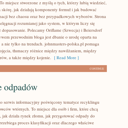
To miejsce stworzone z myślą o tych, którzy lubią wiedzieć,
a skórę, jak działają komponenty formuł i jak budować
nacji bez chaosu oraz bez przypadkowych wyborów. Strona
ielęgnacji rozumianej jako system, w którym liczy się
eż dopasowanie. Polecamy Oriflame (Szwecja) i Beiersdorf
wem przewodnim bloga jest dbanie o urodę oparta na
 a nie tylko na trendach. johnmasters-polska.pl pomaga
jęcia, tłumaczy różnice między nawilżaniem, między
rów, a także między kojenie.
[ Read More ]
CONTINUE
e odpadów
to serwis informacyjny poświęcony tematyce recyklingu
owców wtórnych. To miejsce dla osób i firm, które chcą
ć, jak działa rynek złomu, jak przygotować odpady do
przebiega proces klasyfikacji oraz dlaczego właściwe