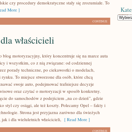
skie czy procedury demokratyczne stały się zrozumiałe. To
Kate
ad More ]
Kategorie
CONTINUE
dla właścicieli
to blog motoryzacyjny, który koncentruje się na marce auta
icy i wszystkim, co z nią związane: od codziennej
przez porady techniczne, po ciekawostki o modelach,
i rynku. To miejsce stworzone dla osób, które chcą
nawać swoje auto, podejmować trafniejsze decyzje
wisowe oraz czytać o motoryzacji w sposób konkretny.
ięcie do samochodów z podejściem „na co dzień”, gdzie
lko styl czy osiągi, ale też koszty. Polecamy Opel – fakty i
echnologie. Strona jest przyjazna zarówno dla świeżych
, jak i dla wieluletnich właścicieli,
[ Read More ]
CONTINUE