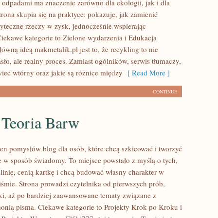
 odpadami ma znaczenie zarówno dla ekologii, jak i dla
trona skupia się na praktyce: pokazuje, jak zamienić
yteczne rzeczy w zysk, jednocześnie wspierając
Ciekawe kategorie to Zielone wydarzenia i Edukacja
ówną ideą makmetalik.pl jest to, że recykling to nie
sło, ale realny proces. Zamiast ogólników, serwis tłumaczy,
wiec wtórny oraz jakie są różnice między
[ Read More ]
CONTINUE
 Teoria Barw
ełen pomysłów blog dla osób, które chcą szkicować i tworzyć
 w sposób świadomy. To miejsce powstało z myślą o tych,
linię, cenią kartkę i chcą budować własny charakter w
iśmie. Strona prowadzi czytelnika od pierwszych prób,
ki, aż po bardziej zaawansowane tematy związane z
onią pisma. Ciekawe kategorie to Projekty Krok po Kroku i