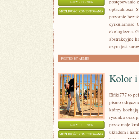
postępowanie z
LUTY - 23 - 2026
opłacalności. S
RODZAJE
MOŻLIWOŚĆ KOMENTOWANIA
pozornie bezuż
ODPADÓW
ZOSTAŁA WYŁĄCZONA
cyrkularność. 
ekologiczna. Gł
abstrakcyjne ha
czym jest suro
POSTED BY ADMIN
Kolor i
Elfiki777 to p
pismo odręczne
którzy kochają 
rysunku oraz p
przez małe kro
LUTY - 21 - 2026
układem i harm
KOLOR
MOŻLIWOŚĆ KOMENTOWANIA