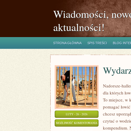
Wiadomości, nowo
aktualności!
STRONA GŁÓWNA
SPIS TREŚCI
BLOG INT
Wydarz
Nadorsze-haller
dla których ło
To miejsce, w 
pomagać łowić m
chcesz uporząd
LUTY - 26 - 2026
czytać o wodzie
WYDARZENIA
MOŻLIWOŚĆ KOMENTOWANIA
kompendium. No
I
ZOSTAŁA WYŁĄCZONA