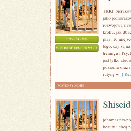
TKKF Sieraków 
jako jednorazow
rozwojową z co
kroku, jak dba
play. To miejsc
LUTY - 24 - 2026
tego, czy są na
SPORT
MOŻLIWOŚĆ KOMENTOWANIA
treningu i Psyc
ZOSTAŁA WYŁĄCZONA
jest tylko zbi
poziomu oraz 
rutynę w
[ Rea
POSTED BY ADMIN
Shiseid
johnmasters-pol
beauty i chcą 