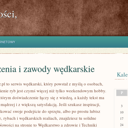
ści,
ERNETOWY
enia i zawody wędkarskie
Kale
.pl to serwis wędkarski, który powstał z myślą o osobach,
wienie ryb jest czymś więcej niż tylko weekendowym hobby.
P
którym doświadczenie łączy się z wiedzą, a każdy tekst ma
ądrzej i z większą satysfakcją. Jeśli szukasz inspiracji,
3
kować swoje podejście do sprzętu, albo po prostu lubisz
10
, rybach i wędkarskich realiach, znajdziesz tu solidne
17
wości na stronie to Wędkarstwo a zdrowie i Techniki
24