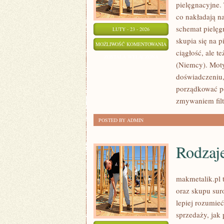
pielęgnacyjne. 
co nakładają n
schemat pielęg
LUTY - 23 - 2026
skupia się na p
SHISEIDO
MOŻLIWOŚĆ KOMENTOWANIA
ciągłość, ale t
(JAPONIA)
ZOSTAŁA WYŁĄCZONA
(Niemcy). Moty
doświadczeniu,
porządkować po
zmywaniem filt
POSTED BY ADMIN
Rodzaj
makmetalik.pl 
oraz skupu sur
lepiej rozumie
sprzedaży, jak 