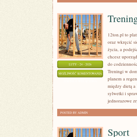
Trenin
12ton.pl to pl
oraz wkręcić si
życia, a podejś
chcesz uporząd
do codzienności
LUTY - 24 - 2026
Treningi w dom
TRENING
MOŻLIWOŚĆ KOMENTOWANIA
planem a regen
ZOSTAŁA WYŁĄCZONA
między dietą a
sylwetki i spra
jednorazowe z
POSTED BY ADMIN
Sport