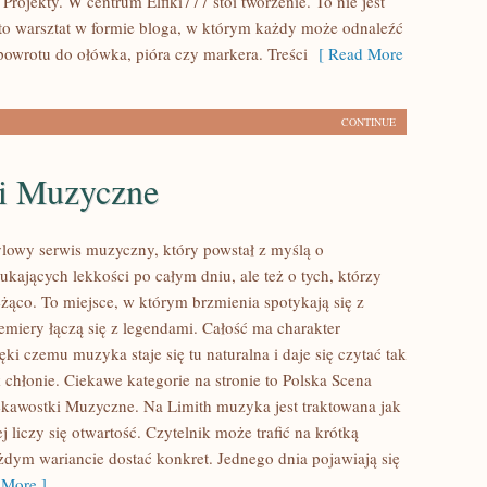
 Projekty. W centrum Elfiki777 stoi tworzenie. To nie jest
– to warsztat w formie bloga, w którym każdy może odnaleźć
owrotu do ołówka, pióra czy markera. Treści
[ Read More
CONTINUE
i Muzyczne
tylowy serwis muzyczny, który powstał z myślą o
ukających lekkości po całym dniu, ale też o tych, którzy
eżąco. To miejsce, w którym brzmienia spotykają się z
remiery łączą się z legendami. Całość ma charakter
ęki czemu muzyka staje się tu naturalna i daje się czytać tak
 chłonie. Ciekawe kategorie na stronie to Polska Scena
kawostki Muzyczne. Na Limith muzyka jest traktowana jak
j liczy się otwartość. Czytelnik może trafić na krótką
żdym wariancie dostać konkret. Jednego dnia pojawiają się
More ]