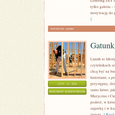
Lettering DIY i
I
ZOSTAŁA WYŁĄCZONA
tylko galeria 
TEORIA
motywację do p
BARW
]
POSTED BY ADMIN
Gatunk
Limith to lifes
czytelnikach sz
chcą być na bi
historiami, a p
przystępny, dzi
LUTY - 21 - 2026
samo łatwo, jak
GATUNKI
MOŻLIWOŚĆ KOMENTOWANIA
Muzyczna i Cie
MUZYCZNE
ZOSTAŁA WYŁĄCZONA
podróż, w które
zajawkę i w ka
świeże
[ Read 