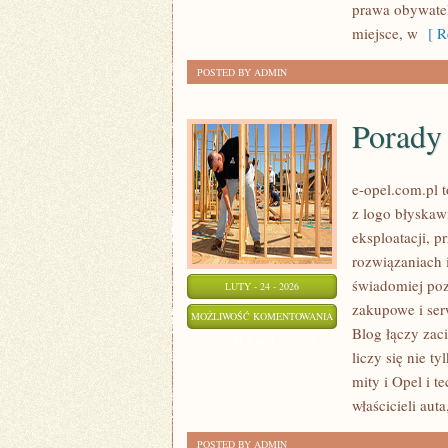
prawa obywatel
miejsce, w
[ Re
POSTED BY ADMIN
Porady 
e-opel.com.pl 
z logo błyskaw
eksploatacji, 
rozwiązaniach 
świadomiej poz
LUTY - 24 - 2026
zakupowe i ser
PORADY
MOŻLIWOŚĆ KOMENTOWANIA
Blog łączy zac
DLA
ZOSTAŁA WYŁĄCZONA
liczy się nie ty
WŁAŚCICIELI
mity i Opel i t
właścicieli auta
POSTED BY ADMIN