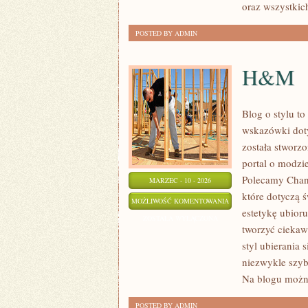
oraz wszystkich
POSTED BY ADMIN
H&M
Blog o stylu to
wskazówki doty
została stworz
portal o modzi
Polecamy Chane
MARZEC - 10 - 2026
które dotyczą ś
H&M
MOŻLIWOŚĆ KOMENTOWANIA
estetykę ubior
ZOSTAŁA WYŁĄCZONA
tworzyć ciekaw
styl ubierania 
niezwykle szyb
Na blogu możn
POSTED BY ADMIN