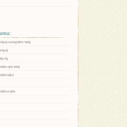
ama:
ięcej szczegółów tutaj
więcej
uj się
ełen opis tutaj
ełen tekst
avidovo.info