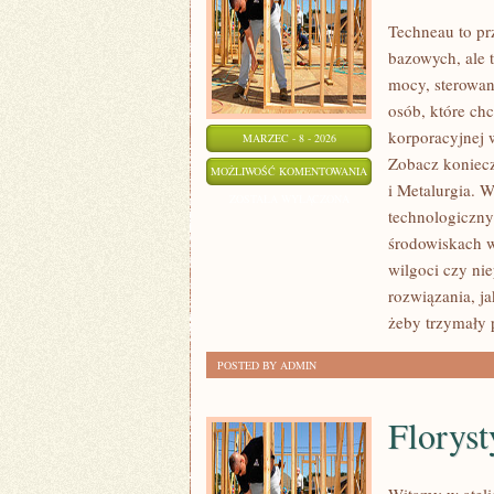
Techneau to pr
bazowych, ale t
mocy, sterowani
osób, które ch
korporacyjnej w
MARZEC - 8 - 2026
Zobacz koniecz
ENERGETYKA
MOŻLIWOŚĆ KOMENTOWANIA
i Metalurgia. W
I
ZOSTAŁA WYŁĄCZONA
technologiczny
SUROWCE
środowiskach w
ENERGETYCZNE
wilgoci czy nie
rozwiązania, ja
żeby trzymały 
POSTED BY ADMIN
Floryst