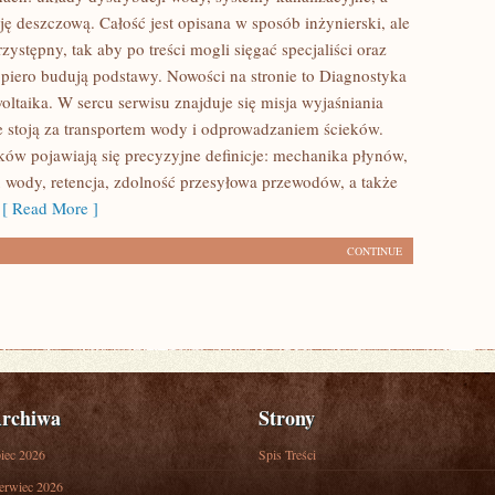
ję deszczową. Całość jest opisana w sposób inżynierski, ale
zystępny, tak aby po treści mogli sięgać specjaliści oraz
opiero budują podstawy. Nowości na stronie to Diagnostyka
woltaika. W sercu serwisu znajduje się misja wyjaśniania
e stoją za transportem wody i odprowadzaniem ścieków.
ków pojawiają się precyzyjne definicje: mechanika płynów,
 wody, retencja, zdolność przesyłowa przewodów, a także
 Read More ]
CONTINUE
rchiwa
Strony
piec 2026
Spis Treści
erwiec 2026