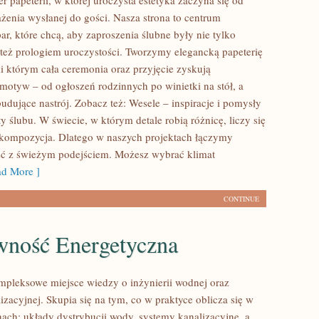
r papeterii, w której uroczysta estetyka zaczyna się od
żenia wysłanej do gości. Nasza strona to centrum
ar, które chcą, aby zaproszenia ślubne były nie tylko
e też prologiem uroczystości. Tworzymy elegancką papeterię
ki którym cała ceremonia oraz przyjęcie zyskują
otyw – od ogłoszeń rodzinnych po winietki na stół, a
udujące nastrój. Zobacz też: Wesele – inspiracje i pomysły
ty ślubu. W świecie, w którym detale robią różnicę, liczy się
i kompozycja. Dlatego w naszych projektach łączymy
ć z świeżym podejściem. Możesz wybrać klimat
d More ]
CONTINUE
wność Energetyczna
ompleksowe miejsce wiedzy o inżynierii wodnej oraz
lizacyjnej. Skupia się na tym, co w praktyce oblicza się w
nach: układy dystrybucji wody, systemy kanalizacyjne, a