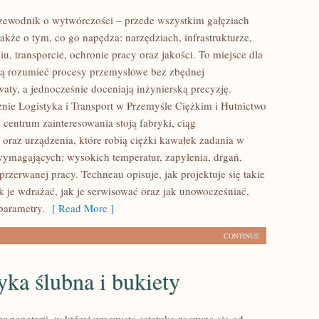
zewodnik o wytwórczości – przede wszystkim gałęziach
akże o tym, co go napędza: narzędziach, infrastrukturze,
u, transporcie, ochronie pracy oraz jakości. To miejsce dla
cą rozumieć procesy przemysłowe bez zbędnej
aty, a jednocześnie doceniają inżynierską precyzję.
nie Logistyka i Transport w Przemyśle Ciężkim i Hutnictwo
 centrum zainteresowania stoją fabryki, ciąg
 oraz urządzenia, które robią ciężki kawałek zadania w
ymagających: wysokich temperatur, zapylenia, drgań,
przerwanej pracy. Techneau opisuje, jak projektuje się takie
k je wdrażać, jak je serwisować oraz jak unowocześniać,
parametry.
[ Read More ]
CONTINUE
yka ślubna i bukiety