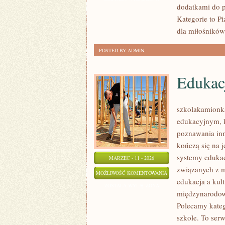
dodatkami do p
Kategorie to Pi
dla miłośników
POSTED BY ADMIN
Edukacj
szkolakamionk
edukacyjnym, k
poznawania inn
kończą się na 
systemy edukac
MARZEC - 11 - 2026
związanych z m
EDUKACJA
MOŻLIWOŚĆ KOMENTOWANIA
edukacja a kult
A
ZOSTAŁA WYŁĄCZONA
międzynarodowe
KULTURA
Polecamy kateg
I
szkole. To ser
TRADYCJE