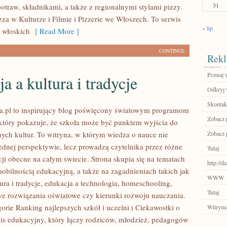
31
otraw, składnikami, a także z regionalnymi stylami pizzy.
zza w Kulturze i Filmie i Pizzerie we Włoszech. To serwis
« lip
 włoskich
[ Read More ]
CONTINUE
Rekl
Poznaj w
a a kultura i tradycje
Odkryj 
Skontakt
a.pl to inspirujący blog poświęcony światowym programom
Zobacz p
tóry pokazuje, że szkoła może być punktem wyjścia do
ych kultur. To witryna, w którym wiedza o nauce nie
Zobacz p
jednej perspektywie, lecz prowadzą czytelnika przez różne
Tutaj
ji obecne na całym świecie. Strona skupia się na tematach
http://d
obilnością edukacyjną, a także na zagadnieniach takich jak
WWW
ura i tradycje, edukacja a technologia, homeschooling,
Tutaj
 rozwiązania oświatowe czy kierunki rozwoju nauczania.
orie Ranking najlepszych szkół i uczelni i Ciekawostki o
Witryna
wis edukacyjny, który łączy rodziców, młodzież, pedagogów