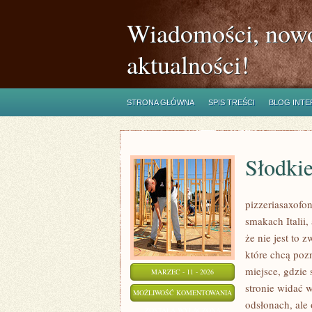
Wiadomości, nowo
aktualności!
STRONA GŁÓWNA
SPIS TREŚCI
BLOG INT
Słodkie
pizzeriasaxofon
smakach Italii,
że nie jest to 
które chcą poz
miejsce, gdzie 
MARZEC - 11 - 2026
stronie widać 
SŁODKIE
MOŻLIWOŚĆ KOMENTOWANIA
odsłonach, ale
PIZZE
ZOSTAŁA WYŁĄCZONA