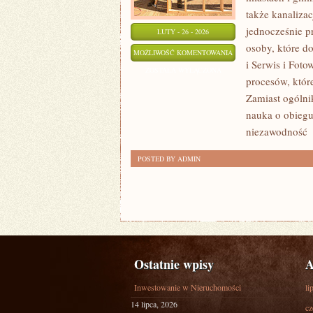
także kanalizac
jednocześnie pr
LUTY - 26 - 2026
osoby, które d
EFEKTYWNOŚĆ
MOŻLIWOŚĆ KOMENTOWANIA
i Serwis i Foto
ENERGETYCZNA
ZOSTAŁA WYŁĄCZONA
procesów, któr
Zamiast ogólni
nauka o obiegu
niezawodność
[
POSTED BY ADMIN
Ostatnie wpisy
A
Inwestowanie w Nieruchomości
li
14 lipca, 2026
cz