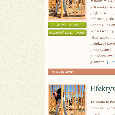
Witamy w atelie
pierwszego wra
projektów dla p
informacją, al
i dodatki, dzię
MARZEC - 4 - 2026
konsekwentny m
FLORYSTYKA
MOŻLIWOŚĆ KOMENTOWANIA
także gadżety b
ŚLUBNA
ZOSTAŁA WYŁĄCZONA
i Budżet i kosz
I
przejrzystość 
BUKIETY
ponadczasowoś
glamour,
[ Rea
POSTED BY ADMIN
Efekty
Ta strona to k
inżynierii kana
miastach i gmi