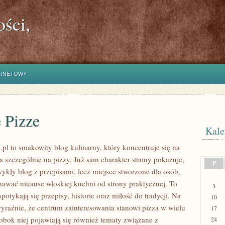
ści,
ERNETOWY
 Pizze
Kale
.pl to smakowity blog kulinarny, który koncentruje się na
 a szczególnie na pizzy. Już sam charakter strony pokazuje,
P
zwykły blog z przepisami, lecz miejsce stworzone dla osób,
nawać niuanse włoskiej kuchni od strony praktycznej. To
3
spotykają się przepisy, historie oraz miłość do tradycji. Na
10
wyraźnie, że centrum zainteresowania stanowi pizza w wielu
17
 obok niej pojawiają się również tematy związane z
24