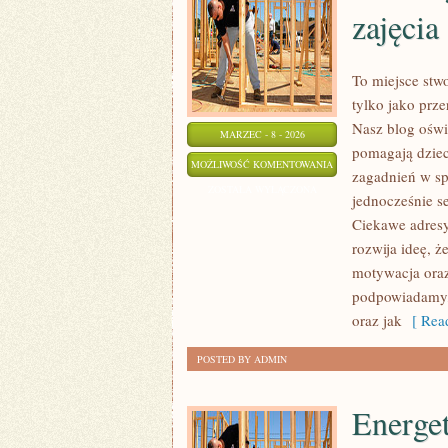
zajęcia
To miejsce stwo
tylko jako prz
Nasz blog oświ
MARZEC - 8 - 2026
pomagają dziec
EDUKACJA
MOŻLIWOŚĆ KOMENTOWANIA
zagadnień w sp
DOMOWA
ZOSTAŁA WYŁĄCZONA
jednocześnie s
I
Ciekawe adresy
DODATKOWE
rozwija ideę, ż
ZAJĘCIA
motywacja oraz
podpowiadamy, 
oraz jak
[ Read
POSTED BY ADMIN
Energe