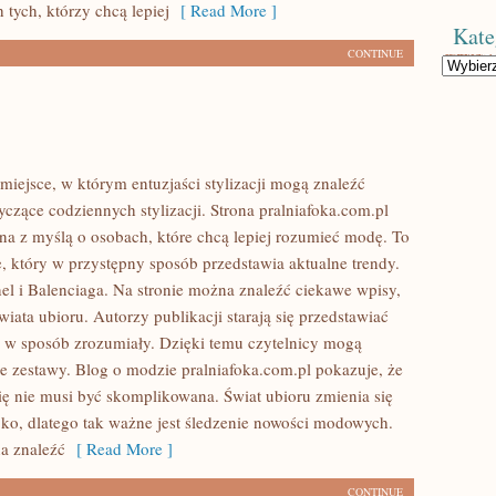
 tych, którzy chcą lepiej
[ Read More ]
Kate
CONTINUE
Kategorie
 miejsce, w którym entuzjaści stylizacji mogą znaleźć
czące codziennych stylizacji. Strona pralniafoka.com.pl
ona z myślą o osobach, które chcą lepiej rozumieć modę. To
e, który w przystępny sposób przedstawia aktualne trendy.
l i Balenciaga. Na stronie można znaleźć ciekawe wpisy,
wiata ubioru. Autorzy publikacji starają się przedstawiać
u w sposób zrozumiały. Dzięki temu czytelnicy mogą
e zestawy. Blog o modzie pralniafoka.com.pl pokazuje, że
się nie musi być skomplikowana. Świat ubioru zmienia się
ko, dlatego tak ważne jest śledzenie nowości modowych.
a znaleźć
[ Read More ]
CONTINUE