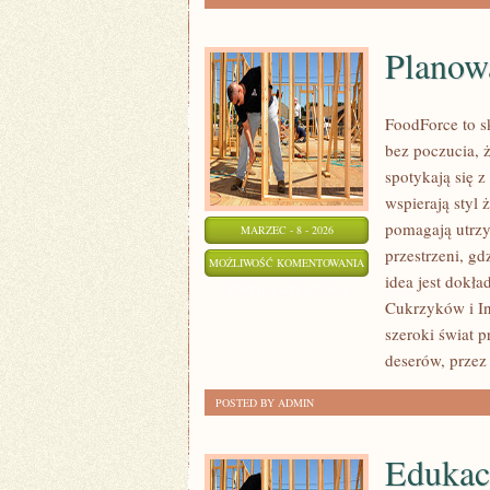
Planow
FoodForce to s
bez poczucia, 
spotykają się 
wspierają styl 
pomagają utrzy
MARZEC - 8 - 2026
przestrzeni, gdz
PLANOWANIE
MOŻLIWOŚĆ KOMENTOWANIA
idea jest dokła
POSIŁKÓW
ZOSTAŁA WYŁĄCZONA
Cukrzyków i In
I
szeroki świat 
MENU
deserów, przez
POSTED BY ADMIN
Edukac