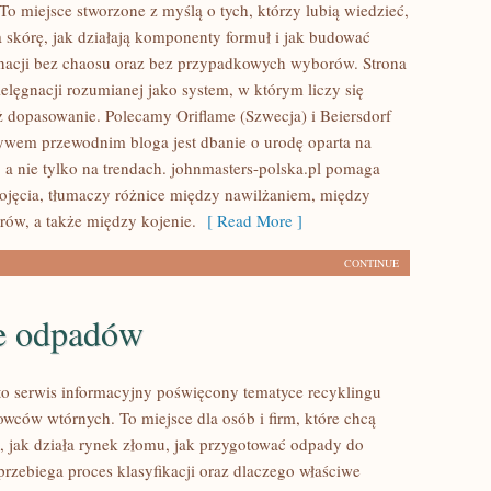
To miejsce stworzone z myślą o tych, którzy lubią wiedzieć,
a skórę, jak działają komponenty formuł i jak budować
nacji bez chaosu oraz bez przypadkowych wyborów. Strona
ielęgnacji rozumianej jako system, w którym liczy się
eż dopasowanie. Polecamy Oriflame (Szwecja) i Beiersdorf
wem przewodnim bloga jest dbanie o urodę oparta na
 a nie tylko na trendach. johnmasters-polska.pl pomaga
jęcia, tłumaczy różnice między nawilżaniem, między
rów, a także między kojenie.
[ Read More ]
CONTINUE
e odpadów
to serwis informacyjny poświęcony tematyce recyklingu
owców wtórnych. To miejsce dla osób i firm, które chcą
ć, jak działa rynek złomu, jak przygotować odpady do
przebiega proces klasyfikacji oraz dlaczego właściwe