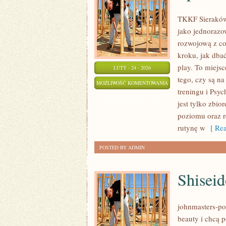
TKKF Sieraków 
jako jednorazow
rozwojową z co
kroku, jak dba
play. To miejsc
LUTY - 24 - 2026
tego, czy są na
SPORT
MOŻLIWOŚĆ KOMENTOWANIA
treningu i Psyc
ZOSTAŁA WYŁĄCZONA
jest tylko zbi
poziomu oraz 
rutynę w
[ Rea
POSTED BY ADMIN
Shiseid
johnmasters-pol
beauty i chcą 