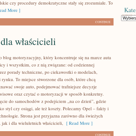
skie czy procedury demokratyczne stały się zrozumiałe. To
Kate
ad More ]
Kategorie
CONTINUE
dla właścicieli
to blog motoryzacyjny, który koncentruje się na marce auta
icy i wszystkim, co z nią związane: od codziennej
przez porady techniczne, po ciekawostki o modelach,
i rynku. To miejsce stworzone dla osób, które chcą
nawać swoje auto, podejmować trafniejsze decyzje
wisowe oraz czytać o motoryzacji w sposób konkretny.
ięcie do samochodów z podejściem „na co dzień”, gdzie
lko styl czy osiągi, ale też koszty. Polecamy Opel – fakty i
echnologie. Strona jest przyjazna zarówno dla świeżych
, jak i dla wieluletnich właścicieli,
[ Read More ]
CONTINUE