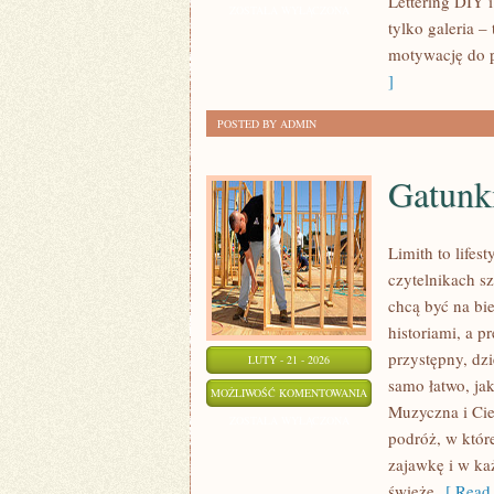
Lettering DIY i
I
ZOSTAŁA WYŁĄCZONA
tylko galeria 
TEORIA
motywację do p
BARW
]
POSTED BY ADMIN
Gatunk
Limith to lifes
czytelnikach sz
chcą być na bi
historiami, a p
przystępny, dzi
LUTY - 21 - 2026
samo łatwo, jak
GATUNKI
MOŻLIWOŚĆ KOMENTOWANIA
Muzyczna i Cie
MUZYCZNE
ZOSTAŁA WYŁĄCZONA
podróż, w które
zajawkę i w ka
świeże
[ Read 