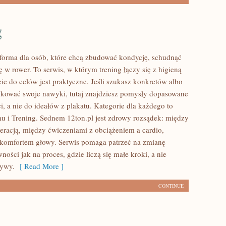
g
atforma dla osób, które chcą zbudować kondycję, schudnąć
ę w rower. To serwis, w którym trening łączy się z higieną
cie do celów jest praktyczne. Jeśli szukasz konkretów albo
kować swoje nawyki, tutaj znajdziesz pomysły dopasowane
, a nie do ideałów z plakatu. Kategorie dla każdego to
u i Trening. Sednem 12ton.pl jest zdrowy rozsądek: między
eracją, między ćwiczeniami z obciążeniem a cardio,
 komfortem głowy. Serwis pomaga patrzeć na zmianę
wności jak na proces, gdzie liczą się małe kroki, a nie
rywy.
[ Read More ]
CONTINUE