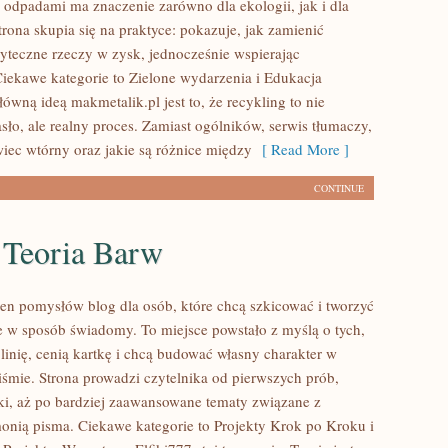
 odpadami ma znaczenie zarówno dla ekologii, jak i dla
trona skupia się na praktyce: pokazuje, jak zamienić
yteczne rzeczy w zysk, jednocześnie wspierając
Ciekawe kategorie to Zielone wydarzenia i Edukacja
ówną ideą makmetalik.pl jest to, że recykling to nie
sło, ale realny proces. Zamiast ogólników, serwis tłumaczy,
wiec wtórny oraz jakie są różnice między
[ Read More ]
CONTINUE
 Teoria Barw
ełen pomysłów blog dla osób, które chcą szkicować i tworzyć
 w sposób świadomy. To miejsce powstało z myślą o tych,
linię, cenią kartkę i chcą budować własny charakter w
iśmie. Strona prowadzi czytelnika od pierwszych prób,
ki, aż po bardziej zaawansowane tematy związane z
onią pisma. Ciekawe kategorie to Projekty Krok po Kroku i