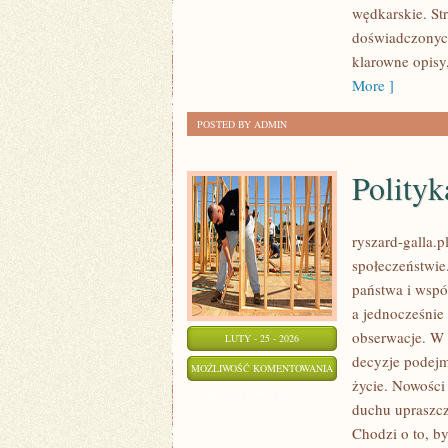
wędkarskie. Str
ZAWODY
doświadczonych
WĘDKARSKIE
klarowne opisy
More ]
POSTED BY ADMIN
Polity
ryszard-galla.p
społeczeństwie
państwa i wspó
a jednocześnie
obserwacje. W 
LUTY - 25 - 2026
decyzje podejm
POLITYKA
MOŻLIWOŚĆ KOMENTOWANIA
życie. Nowości 
MIĘDZYNARODOWA
ZOSTAŁA WYŁĄCZONA
duchu upraszcz
Chodzi o to, by