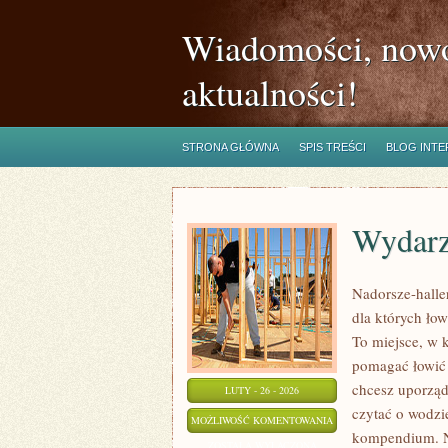
Wiadomości, nowo
aktualności!
STRONA GŁÓWNA
SPIS TREŚCI
BLOG INT
Wydarz
Nadorsze-haller
dla których ło
To miejsce, w 
pomagać łowić m
chcesz uporząd
LUTY - 26 - 2026
czytać o wodzie
WYDARZENIA
MOŻLIWOŚĆ KOMENTOWANIA
kompendium. No
I
ZOSTAŁA WYŁĄCZONA