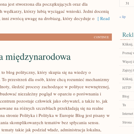
31
ona jest stworzona dla początkujących oraz dla
 wędkarzy, którzy lubią wyciągać wnioski. Jedni docenią
« lip
, inni zwrócą uwagę na drobiazg, który decyduje o
[ Read
Rekl
CONTINUE
Kliknij,
ka międzynarodowa
Poznaj 
Więcej 
Zajrzyj t
l to blog polityczny, który skupia się na wiedzy o
. To przestrzeń dla osób, które chcą rozumieć mechanizmy
Kliknij,
lnoty, śledzić procesy zachodzące w polityce wewnętrznej,
HTTP
 budować niezależny pogląd w oparciu o porównania i
Blog
centrum pozostaje człowiek jako obywatel, a także to, jak
Tu
owane na różnych szczeblach przekładają się na realne
Internet
na stronie Polityka i Polityka w Europie Blog jest pisany w
ania skomplikowanych tematów bez spłycania sensu.
Strona
 tematy takie jak podział władz, administracja lokalna,