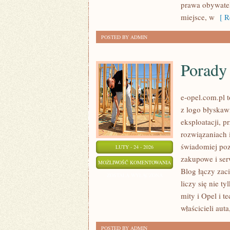
prawa obywatel
miejsce, w
[ Re
POSTED BY ADMIN
Porady 
e-opel.com.pl 
z logo błyskaw
eksploatacji, 
rozwiązaniach 
świadomiej poz
LUTY - 24 - 2026
zakupowe i ser
PORADY
MOŻLIWOŚĆ KOMENTOWANIA
Blog łączy zac
DLA
ZOSTAŁA WYŁĄCZONA
liczy się nie ty
WŁAŚCICIELI
mity i Opel i t
właścicieli auta
POSTED BY ADMIN