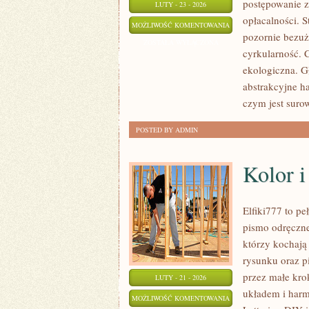
postępowanie z
LUTY - 23 - 2026
opłacalności. S
RODZAJE
MOŻLIWOŚĆ KOMENTOWANIA
pozornie bezuż
ODPADÓW
ZOSTAŁA WYŁĄCZONA
cyrkularność. 
ekologiczna. Gł
abstrakcyjne ha
czym jest suro
POSTED BY ADMIN
Kolor i
Elfiki777 to p
pismo odręczne
którzy kochają 
rysunku oraz p
przez małe kro
LUTY - 21 - 2026
układem i harm
KOLOR
MOŻLIWOŚĆ KOMENTOWANIA