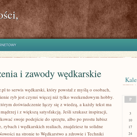
ści,
ERNETOWY
enia i zawody wędkarskie
Kale
.pl to serwis wędkarski, który powstał z myślą o osobach,
wienie ryb jest czymś więcej niż tylko weekendowym hobby.
P
którym doświadczenie łączy się z wiedzą, a każdy tekst ma
ądrzej i z większą satysfakcją. Jeśli szukasz inspiracji,
3
kować swoje podejście do sprzętu, albo po prostu lubisz
10
, rybach i wędkarskich realiach, znajdziesz tu solidne
17
wości na stronie to Wędkarstwo a zdrowie i Techniki
24