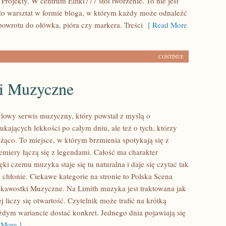
 Projekty. W centrum Elfiki777 stoi tworzenie. To nie jest
– to warsztat w formie bloga, w którym każdy może odnaleźć
owrotu do ołówka, pióra czy markera. Treści
[ Read More
CONTINUE
i Muzyczne
tylowy serwis muzyczny, który powstał z myślą o
ukających lekkości po całym dniu, ale też o tych, którzy
eżąco. To miejsce, w którym brzmienia spotykają się z
remiery łączą się z legendami. Całość ma charakter
ęki czemu muzyka staje się tu naturalna i daje się czytać tak
 chłonie. Ciekawe kategorie na stronie to Polska Scena
kawostki Muzyczne. Na Limith muzyka jest traktowana jak
j liczy się otwartość. Czytelnik może trafić na krótką
żdym wariancie dostać konkret. Jednego dnia pojawiają się
More ]