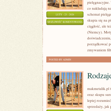
pielęgnacyjne. 
co nakładają n
schemat pielęg
LUTY - 23 - 2026
skupia się na p
SHISEIDO
MOŻLIWOŚĆ KOMENTOWANIA
ciągłość, ale t
(JAPONIA)
ZOSTAŁA WYŁĄCZONA
(Niemcy). Moty
doświadczeniu,
porządkować po
zmywaniem filt
POSTED BY ADMIN
Rodzaj
makmetalik.pl 
oraz skupu sur
lepiej rozumie
sprzedaży, jak 