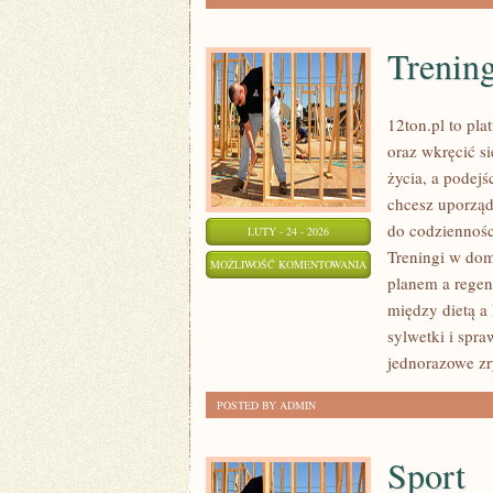
Trenin
12ton.pl to pl
oraz wkręcić si
życia, a podejś
chcesz uporząd
do codzienności
LUTY - 24 - 2026
Treningi w dom
TRENING
MOŻLIWOŚĆ KOMENTOWANIA
planem a regen
ZOSTAŁA WYŁĄCZONA
między dietą a
sylwetki i spra
jednorazowe z
POSTED BY ADMIN
Sport