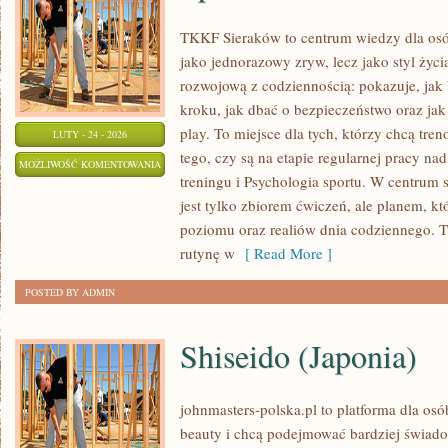
TKKF Sieraków to centrum wiedzy dla osób
jako jednorazowy zryw, lecz jako styl życi
rozwojową z codziennością: pokazuje, ja
kroku, jak dbać o bezpieczeństwo oraz jak
play. To miejsce dla tych, którzy chcą tren
LUTY - 24 - 2026
tego, czy są na etapie regularnej pracy na
SPORT
MOŻLIWOŚĆ KOMENTOWANIA
treningu i Psychologia sportu. W centrum se
ZOSTAŁA WYŁĄCZONA
jest tylko zbiorem ćwiczeń, ale planem, k
poziomu oraz realiów dnia codziennego.
rutynę w
[ Read More ]
POSTED BY ADMIN
Shiseido (Japonia)
johnmasters-polska.pl to platforma dla osób
beauty i chcą podejmować bardziej świad