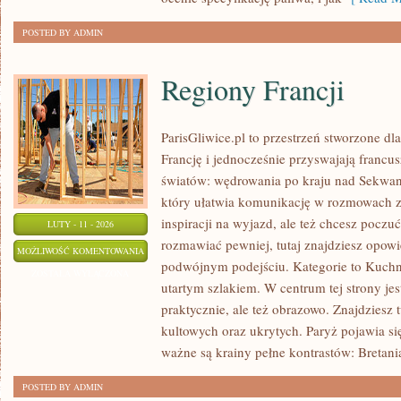
OZE
POSTED BY ADMIN
Regiony Francji
ParisGliwice.pl to przestrzeń stworzone dl
Francję i jednocześnie przyswajają franc
światów: wędrowania po kraju nad Sekwa
który ułatwia komunikację w rozmowach z 
inspiracji na wyjazd, ale też chcesz poczu
LUTY - 11 - 2026
rozmawiać pewniej, tutaj znajdziesz opow
REGIONY
MOŻLIWOŚĆ KOMENTOWANIA
podwójnym podejściu. Kategorie to Kuchni
FRANCJI
ZOSTAŁA WYŁĄCZONA
utartym szlakiem. W centrum tej strony jest
praktycznie, ale też obrazowo. Znajdziesz 
kultowych oraz ukrytych. Paryż pojawia si
ważne są krainy pełne kontrastów: Bretani
POSTED BY ADMIN