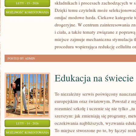
składnikach i procesach zachodzących w s
LUTY - 15 - 2026
Dzięki temu czytelnik może selekcjonować
PYTANIA
MOŻLIWOŚĆ KOMENTOWANIA
omijać modowe hasła. Ciekawe kategorie 
OD
ZOSTAŁA WYŁĄCZONA
drogeryjne. W centrum zainteresowania zna
CZYTELNIKÓW
i ciała, a także tematy związane z poprawą
miejsce zajmuje mechaniczna stymulacja t
procedura wspierająca redukcję cellulitu o
POSTED BY ADMIN
Edukacja na świecie
To niezależny serwis poświęcony nauczan
europejskim oraz światowym. Powstał z my
rozumieć szkołę i uczenie się nie tylko „tu
szerszym: jak zmieniają się programy, met
oczekiwania najbliższych, wyzwania edukat
LUTY - 14 - 2026
To miejsce stworzone po to, by łączyć real
EDUKACJA
MOŻLIWOŚĆ KOMENTOWANIA