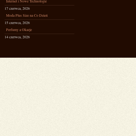
Internet i Nowe Technologie
17 czerwca, 2026
Moda Plus Size na Co Dzień
15 czerwca, 2026
Perfumy a Okazje
14 czerwca, 2026