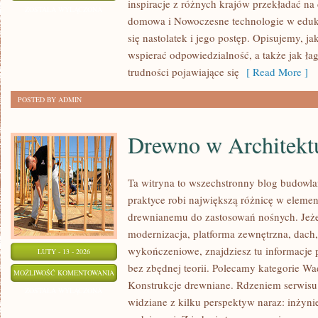
inspiracje z różnych krajów przekładać na
NA
ZOSTAŁA WYŁĄCZONA
domowa i Nowoczesne technologie w eduk
ŚWIECIE
się nastolatek i jego postęp. Opisujemy, j
wspierać odpowiedzialność, a także jak ła
trudności pojawiające się
[ Read More ]
POSTED BY ADMIN
Drewno w Architekt
Ta witryna to wszechstronny blog budowl
praktyce robi największą różnicę w elemen
drewnianemu do zastosowań nośnych. Jeże
modernizacja, platforma zewnętrzna, dach,
wykończeniowe, znajdziesz tu informacje
LUTY - 13 - 2026
bez zbędnej teorii. Polecamy kategorie W
DREWNO
MOŻLIWOŚĆ KOMENTOWANIA
Konstrukcje drewniane. Rdzeniem serwisu 
W
ZOSTAŁA WYŁĄCZONA
widziane z kilku perspektyw naraz: inżynie
ARCHITEKTURZE