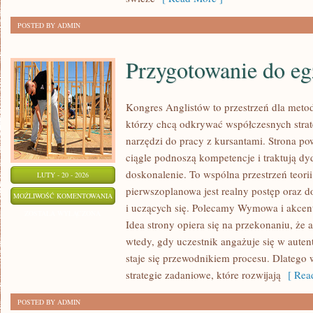
POSTED BY ADMIN
Przygotowanie do e
Kongres Anglistów to przestrzeń dla meto
którzy chcą odkrywać współczesnych strat
narzędzi do pracy z kursantami. Strona po
ciągle podnoszą kompetencje i traktują dy
doskonalenie. To wspólna przestrzeń teorii 
LUTY - 20 - 2026
pierwszoplanowa jest realny postęp oraz 
PRZYGOTOWANIE
MOŻLIWOŚĆ KOMENTOWANIA
i uczących się. Polecamy Wymowa i akcent 
DO
ZOSTAŁA WYŁĄCZONA
Idea strony opiera się na przekonaniu, że an
EGZAMINÓW
wtedy, gdy uczestnik angażuje się w auten
staje się przewodnikiem procesu. Dlatego 
strategie zadaniowe, które rozwijają
[ Read
POSTED BY ADMIN