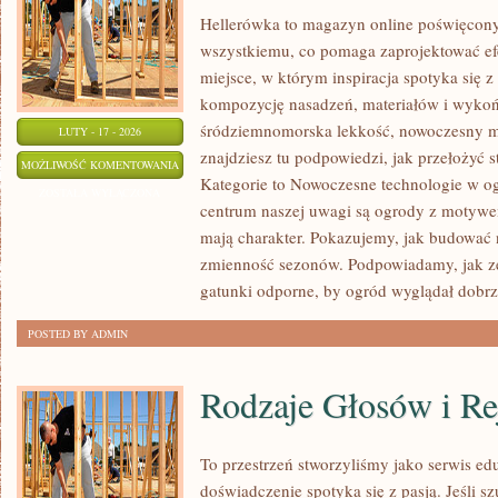
Hellerówka to magazyn online poświęcon
wszystkiemu, co pomaga zaprojektować e
miejsce, w którym inspiracja spotyka się z 
kompozycję nasadzeń, materiałów i wykończ
śródziemnomorska lekkość, nowoczesny mi
LUTY - 17 - 2026
znajdziesz tu podpowiedzi, jak przełożyć st
TRAWNIKI
MOŻLIWOŚĆ KOMENTOWANIA
Kategorie to Nowoczesne technologie w o
I
ZOSTAŁA WYŁĄCZONA
centrum naszej uwagi są ogrody z motywe
MURAWY
mają charakter. Pokazujemy, jak budować n
zmienność sezonów. Podpowiadamy, jak ze
gatunki odporne, by ogród wyglądał dobrze 
POSTED BY ADMIN
Rodzaje Głosów i Re
To przestrzeń stworzyliśmy jako serwis e
doświadczenie spotyka się z pasją. Jeśli sz