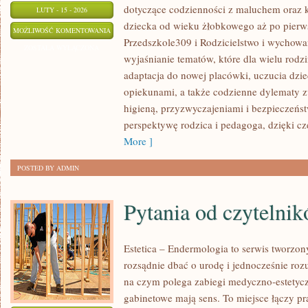
dotyczące codzienności z maluchem oraz k
LUTY - 15 - 2026
dziecka od wieku żłobkowego aż po pierws
INSPIRACJE
MOŻLIWOŚĆ KOMENTOWANIA
Przedszkole309 i Rodzicielstwo i wychowan
DLA
ZOSTAŁA WYŁĄCZONA
wyjaśnianie tematów, które dla wielu rodz
NAUCZYCIELI
adaptacja do nowej placówki, uczucia dziec
opiekunami, a także codzienne dylematy z
higieną, przyzwyczajeniami i bezpieczeńs
perspektywę rodzica i pedagoga, dzięki cz
More ]
POSTED BY ADMIN
Pytania od czytelni
Estetica – Endermologia to serwis tworzon
rozsądnie dbać o urodę i jednocześnie rozu
na czym polega zabiegi medyczno-estetyczn
gabinetowe mają sens. To miejsce łączy pr