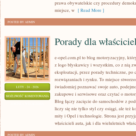
prawa obywatelskie czy procedury demokra
miejsce, w
[ Read More ]
POSTED BY ADMIN
Porady dla właściciel
e-opel.com.pl to blog motoryzacyjny, któr
z logo błyskawicy i wszystkim, co z nią z
eksploatacji, przez porady techniczne, po
rozwiązaniach i rynku. To miejsce stworzo
świadomiej poznawać swoje auto, podejmow
LUTY - 24 - 2026
zakupowe i serwisowe oraz czytać o motor
PORADY
MOŻLIWOŚĆ KOMENTOWANIA
Blog łączy zacięcie do samochodów z pode
DLA
ZOSTAŁA WYŁĄCZONA
liczy się nie tylko styl czy osiągi, ale też
WŁAŚCICIELI
mity i Opel i technologie. Strona jest prz
właścicieli auta, jak i dla wieluletnich właśc
POSTED BY ADMIN