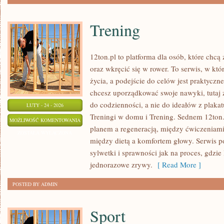
Trening
12ton.pl to platforma dla osób, które chc
oraz wkręcić się w rower. To serwis, w któ
życia, a podejście do celów jest praktyczn
chcesz uporządkować swoje nawyki, tutaj
do codzienności, a nie do ideałów z plakat
LUTY - 24 - 2026
Treningi w domu i Trening. Sednem 12ton.
TRENING
MOŻLIWOŚĆ KOMENTOWANIA
planem a regeneracją, między ćwiczeniami
ZOSTAŁA WYŁĄCZONA
między dietą a komfortem głowy. Serwis 
sylwetki i sprawności jak na proces, gdzie l
jednorazowe zrywy.
[ Read More ]
POSTED BY ADMIN
Sport