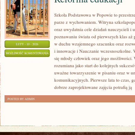
Szkoła Podstawowa w Popowie to przestrze
parze z wychowaniem. Witryna szkolapopo
oraz uwydatnia cele działań nauczycieli i 
poznawaniu świata od pierwszych klas aż 
w duchu wzajemnego szacunku oraz rozwoj
LUTY - 10 - 2026
i innowacje i Nauczanie wczesnoszkolne.
REFORMA
MOŻLIWOŚĆ KOMENTOWANIA
się młody człowiek oraz jego możliwości. 
EDUKACJI
ZOSTAŁA WYŁĄCZONA
rozumiana jako start do kolejnych sukcesów
uważne towarzyszenie w pisaniu oraz w um
komunikacyjnych. Pierwsze lata to czas, g
dobrze zaprojektowane zajęcia potrafią ją
[
POSTED BY ADMIN