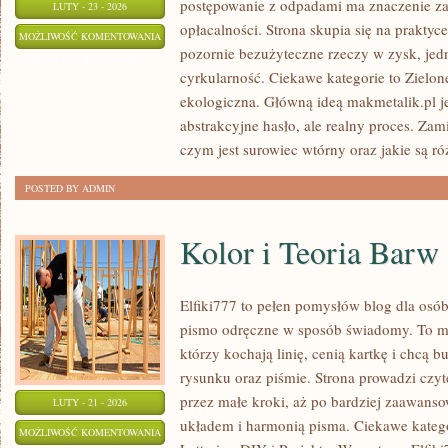
postępowanie z odpadami ma znaczenie zar
LUTY - 23 - 2026
opłacalności. Strona skupia się na praktyc
RODZAJE
MOŻLIWOŚĆ KOMENTOWANIA
pozornie bezużyteczne rzeczy w zysk, jed
ODPADÓW
ZOSTAŁA WYŁĄCZONA
cyrkularność. Ciekawe kategorie to Zielon
ekologiczna. Główną ideą makmetalik.pl jes
abstrakcyjne hasło, ale realny proces. Zam
czym jest surowiec wtórny oraz jakie są r
POSTED BY ADMIN
Kolor i Teoria Barw
Elfiki777 to pełen pomysłów blog dla osób
pismo odręczne w sposób świadomy. To mie
którzy kochają linię, cenią kartkę i chcą 
rysunku oraz piśmie. Strona prowadzi czyt
przez małe kroki, aż po bardziej zaawans
LUTY - 21 - 2026
układem i harmonią pisma. Ciekawe katego
KOLOR
MOŻLIWOŚĆ KOMENTOWANIA