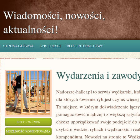
Wiadomości, nowości,
aktualności!
STRONA GŁÓWNA
SPIS TREŚCI
BLOG INTERNETOWY
Wydarzenia i zawod
Nadorsze-haller.pl to serwis wędkarski, kt
dla których łowienie ryb jest czymś więc
To miejsce, w którym doświadczenie łączy 
pomagać łowić mądrzej i z większą satysfakc
chcesz uporządkować swoje podejście do sp
LUTY - 26 - 2026
czytać o wodzie, rybach i wędkarskich real
WYDARZENIA
MOŻLIWOŚĆ KOMENTOWANIA
kompendium. Nowości na stronie to Wędkar
I
ZOSTAŁA WYŁĄCZONA