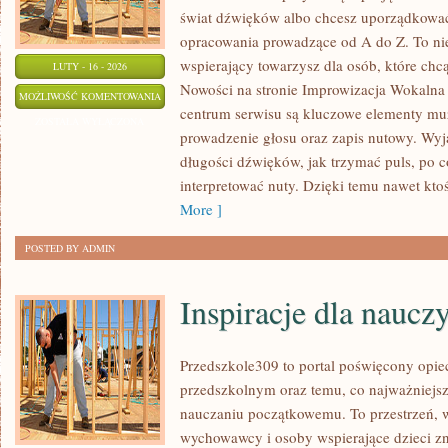
świat dźwięków albo chcesz uporządkować
opracowania prowadzące od A do Z. To nie j
wspierający towarzysz dla osób, które chc
LUTY - 16 - 2026
Nowości na stronie Improwizacja Wokalna
RODZAJE
MOŻLIWOŚĆ KOMENTOWANIA
centrum serwisu są kluczowe elementy muz
GŁOSÓW
ZOSTAŁA WYŁĄCZONA
prowadzenie głosu oraz zapis nutowy. Wy
I
długości dźwięków, jak trzymać puls, po co
REJESTRY
interpretować nuty. Dzięki temu nawet ktoś
WOKALNE
More ]
POSTED BY ADMIN
Inspiracje dla nauczy
Przedszkole309 to portal poświęcony opi
przedszkolnym oraz temu, co najważniejsz
nauczaniu początkowemu. To przestrzeń, 
wychowawcy i osoby wspierające dzieci z