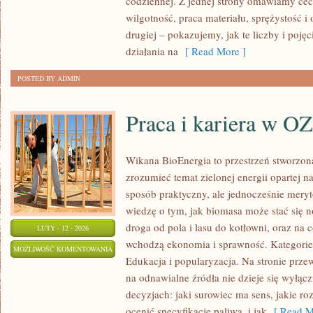
codziennej. Z jednej strony omawiamy cec
ŚWIATA
wilgotność, praca materiału, sprężystość i
drugiej – pokazujemy, jak te liczby i pojęc
działania na
[ Read More ]
POSTED BY ADMIN
Praca i kariera w O
Wikana BioEnergia to przestrzeń stworzona
zrozumieć temat zielonej energii opartej 
sposób praktyczny, ale jednocześnie mery
wiedzę o tym, jak biomasa może stać się n
droga od pola i lasu do kotłowni, oraz na
LUTY - 12 - 2026
wchodzą ekonomia i sprawność. Kategorie 
PRACA
MOŻLIWOŚĆ KOMENTOWANIA
Edukacja i popularyzacja. Na stronie przew
I
ZOSTAŁA WYŁĄCZONA
na odnawialne źródła nie dzieje się wyłącz
KARIERA
decyzjach: jaki surowiec ma sens, jakie ro
W
ocenić specyfikację paliwa, i jak
[ Read M