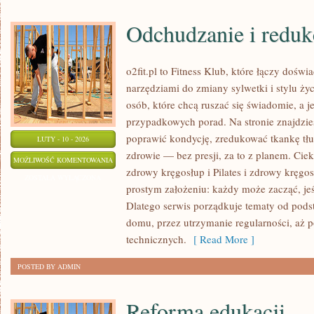
Odchudzanie i reduk
o2fit.pl to Fitness Klub, które łączy dośw
narzędziami do zmiany sylwetki i stylu życ
osób, które chcą ruszać się świadomie, a j
przypadkowych porad. Na stronie znajdzies
poprawić kondycję, zredukować tkankę tłu
LUTY - 10 - 2026
zdrowie — bez presji, za to z planem. Cieka
ODCHUDZANIE
MOŻLIWOŚĆ KOMENTOWANIA
zdrowy kręgosłup i Pilates i zdrowy kręgosł
I
ZOSTAŁA WYŁĄCZONA
prostym założeniu: każdy może zacząć, jeś
REDUKCJA
Dlatego serwis porządkuje tematy od pod
domu, przez utrzymanie regularności, aż p
technicznych.
[ Read More ]
POSTED BY ADMIN
Reforma edukacji