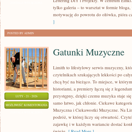
Lettering DIY i Projekty. W centrum Elfiki7
I
ZOSTAŁA WYŁĄCZONA
tylko galeria – to warsztat w formie blog
TEORIA
motywację do powrotu do ołówka, pióra cz
BARW
]
POSTED BY ADMIN
Gatunki Muzyczne
Limith to lifestylowy serwis muzyczny, któ
czytelnikach szukających lekkości po całym
chcą być na bieżąco. To miejsce, w którym
historiami, a premiery łączą się z legenda
przystępny, dzięki czemu muzyka staje się t
LUTY - 21 - 2026
samo łatwo, jak chłonie. Ciekawe kategorie
GATUNKI
MOŻLIWOŚĆ KOMENTOWANIA
Muzyczna i Ciekawostki Muzyczne. Na Lim
MUZYCZNE
ZOSTAŁA WYŁĄCZONA
podróż, w której liczy się otwartość. Czyte
zajawkę i w każdym wariancie dostać konkr
świeże
[ Read More ]