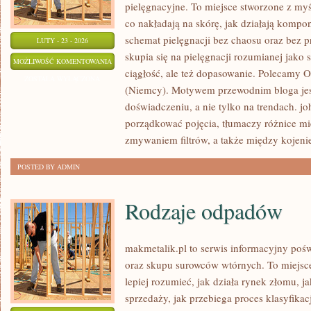
pielęgnacyjne. To miejsce stworzone z myśl
co nakładają na skórę, jak działają kompo
schemat pielęgnacji bez chaosu oraz bez
LUTY - 23 - 2026
skupia się na pielęgnacji rozumianej jako 
SHISEIDO
MOŻLIWOŚĆ KOMENTOWANIA
ciągłość, ale też dopasowanie. Polecamy Or
(JAPONIA)
ZOSTAŁA WYŁĄCZONA
(Niemcy). Motywem przewodnim bloga jest
doświadczeniu, a nie tylko na trendach. j
porządkować pojęcia, tłumaczy różnice m
zmywaniem filtrów, a także między kojeni
POSTED BY ADMIN
Rodzaje odpadów
makmetalik.pl to serwis informacyjny poś
oraz skupu surowców wtórnych. To miejsce 
lepiej rozumieć, jak działa rynek złomu, 
sprzedaży, jak przebiega proces klasyfikac