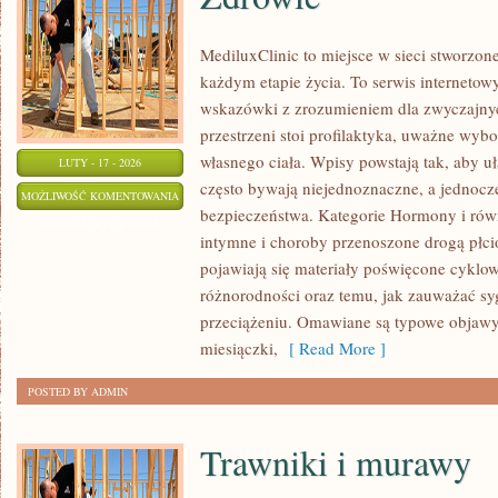
MediluxClinic to miejsce w sieci stworzon
każdym etapie życia. To serwis internetow
wskazówki z zrozumieniem dla zwyczajny
przestrzeni stoi profilaktyka, uważne wyb
własnego ciała. Wpisy powstają tak, aby uł
LUTY - 17 - 2026
często bywają niejednoznaczne, a jednocz
ZDROWIE
MOŻLIWOŚĆ KOMENTOWANIA
bezpieczeństwa. Kategorie Hormony i rów
ZOSTAŁA WYŁĄCZONA
intymne i choroby przenoszone drogą płc
pojawiają się materiały poświęcone cyklo
różnorodności oraz temu, jak zauważać sy
przeciążeniu. Omawiane są typowe objawy 
miesiączki,
[ Read More ]
POSTED BY ADMIN
Trawniki i murawy