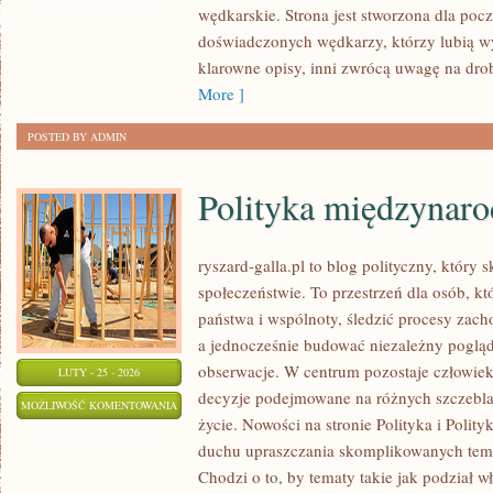
wędkarskie. Strona jest stworzona dla pocz
ZAWODY
doświadczonych wędkarzy, którzy lubią wy
WĘDKARSKIE
klarowne opisy, inni zwrócą uwagę na dro
More ]
POSTED BY ADMIN
Polityka międzynar
ryszard-galla.pl to blog polityczny, który 
społeczeństwie. To przestrzeń dla osób, 
państwa i wspólnoty, śledzić procesy zach
a jednocześnie budować niezależny pogląd
obserwacje. W centrum pozostaje człowiek 
LUTY - 25 - 2026
decyzje podejmowane na różnych szczeblac
POLITYKA
MOŻLIWOŚĆ KOMENTOWANIA
życie. Nowości na stronie Polityka i Polit
MIĘDZYNARODOWA
ZOSTAŁA WYŁĄCZONA
duchu upraszczania skomplikowanych tema
Chodzi o to, by tematy takie jak podział wł