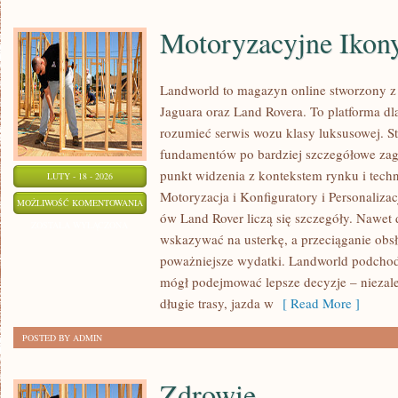
Motoryzacyjne Ikon
Landworld to magazyn online stworzony z
Jaguara oraz Land Rovera. To platforma dla
rozumieć serwis wozu klasy luksusowej. S
fundamentów po bardziej szczegółowe zag
punkt widzenia z kontekstem rynku i techno
LUTY - 18 - 2026
Motoryzacja i Konfiguratory i Personaliza
MOTORYZACYJNE
MOŻLIWOŚĆ KOMENTOWANIA
ów Land Rover liczą się szczegóły. Nawet 
IKONY
ZOSTAŁA WYŁĄCZONA
wskazywać na usterkę, a przeciąganie obsł
poważniejsze wydatki. Landworld podchodz
mógł podejmować lepsze decyzje – niezależ
długie trasy, jazda w
[ Read More ]
POSTED BY ADMIN
Zdrowie