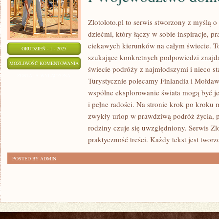
Zlotoloto.pl to serwis stworzony z myślą 
dziećmi, który łączy w sobie inspiracje, pr
ciekawych kierunków na całym świecie. To
GRUDZIEŃ - 1 - 2025
szukające konkretnych podpowiedzi znaj
WOJEWÓDZTWO
MOŻLIWOŚĆ KOMENTOWANIA
świecie podróży z najmłodszymi i nieco s
KUJAWSKO-
ZOSTAŁA WYŁĄCZONA
Turystycznie polecamy Finlandia i Mołdawi
POMORSKIE
wspólne eksplorowanie świata mogą być je
I
i pełne radości. Na stronie krok po kroku
WOJEWÓDZTWO
zwykły urlop w prawdziwą podróż życia, p
DOLNOŚLĄSKIE
rodziny czuje się uwzględniony. Serwis Zlo
praktyczność treści. Każdy tekst jest tworz
POSTED BY ADMIN