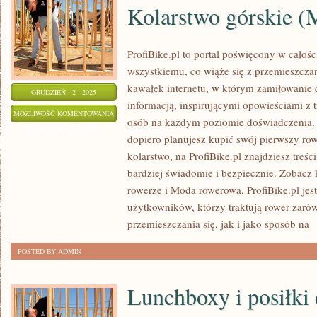
Kolarstwo górskie 
ProfiBike.pl to portal poświęcony w całoś
wszystkiemu, co wiąże się z przemieszcza
kawałek internetu, w którym zamiłowanie d
GRUDZIEŃ - 2 - 2025
informacją, inspirującymi opowieściami z 
ROWEROWE
MOŻLIWOŚĆ KOMENTOWANIA
osób na każdym poziomie doświadczenia. 
BEZPIECZEŃSTWO
ZOSTAŁA WYŁĄCZONA
dopiero planujesz kupić swój pierwszy rowe
NOCNE
kolarstwo, na ProfiBike.pl znajdziesz treśc
I
bardziej świadomie i bezpiecznie. Zobacz
KOLARSTWO
rowerze i Moda rowerowa. ProfiBike.pl jes
GÓRSKIE
użytkowników, którzy traktują rower zaró
(MTB)
przemieszczania się, jak i jako sposób na
[
POSTED BY ADMIN
Lunchboxy i posiłki 