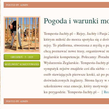
POSTED BY ADMIN
Pogoda i warunki mo
Tempesta-Jachty.pl – Rejsy, Jachty i Pasja 
którym miłość do morza spotyka się z do
rejsy. To platforma, stworzona z myślą o p
chcą poznawać nowe trasy, organizować rej
żeglarskie kompetencje. Polecamy: Poradni
GRUDZIEŃ - 5 - 2025
Wydarzenia Żeglarskie. Tempesta-Jachty.pl 
POGODA
MOŻLIWOŚĆ KOMENTOWANIA
sympatyk rejsów znajdzie coś dla siebie – 
I
ZOSTAŁA WYŁĄCZONA
osób stawiających pierwsze kroki, aż po p
WARUNKI
doświadczonych żeglarzy. Strona łączy w 
MORSKIE
szkoleniowe oraz emocje, który motywuje 
ku przygodzie. Tempesta-Jachty.pl –
[ Rea
POSTED BY ADMIN