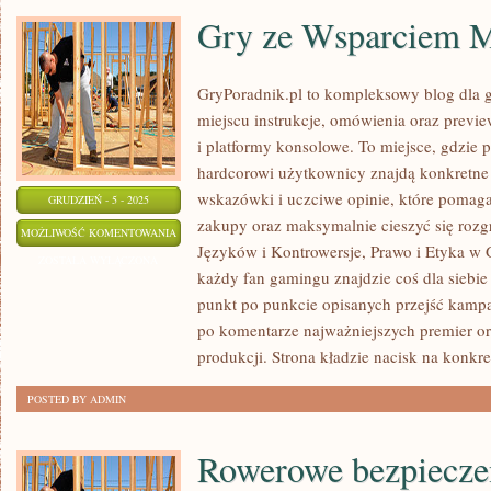
Gry ze Wsparciem
GryPoradnik.pl to kompleksowy blog dla g
miejscu instrukcje, omówienia oraz previe
i platformy konsolowe. To miejsce, gdzie 
hardcorowi użytkownicy znajdą konkretne 
wskazówki i uczciwe opinie, które pomag
GRUDZIEŃ - 5 - 2025
zakupy oraz maksymalnie cieszyć się roz
GRY
MOŻLIWOŚĆ KOMENTOWANIA
Języków i Kontrowersje, Prawo i Etyka w G
ZE
ZOSTAŁA WYŁĄCZONA
każdy fan gamingu znajdzie coś dla siebie
WSPARCIEM
punkt po punkcie opisanych przejść kampan
MODÓW
po komentarze najważniejszych premier o
produkcji. Strona kładzie nacisk na konkr
POSTED BY ADMIN
Rowerowe bezpiecze