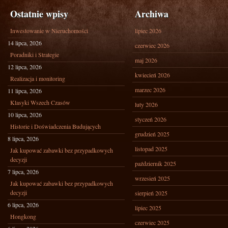
Ostatnie wpisy
Archiwa
Inwestowanie w Nieruchomości
lipiec 2026
14 lipca, 2026
czerwiec 2026
Poradniki i Strategie
maj 2026
12 lipca, 2026
kwiecień 2026
Realizacja i monitoring
marzec 2026
11 lipca, 2026
Klasyki Wszech Czasów
luty 2026
10 lipca, 2026
styczeń 2026
Historie i Doświadczenia Budujących
grudzień 2025
8 lipca, 2026
listopad 2025
Jak kupować zabawki bez przypadkowych
decyzji
październik 2025
7 lipca, 2026
wrzesień 2025
Jak kupować zabawki bez przypadkowych
decyzji
sierpień 2025
6 lipca, 2026
lipiec 2025
Hongkong
czerwiec 2025