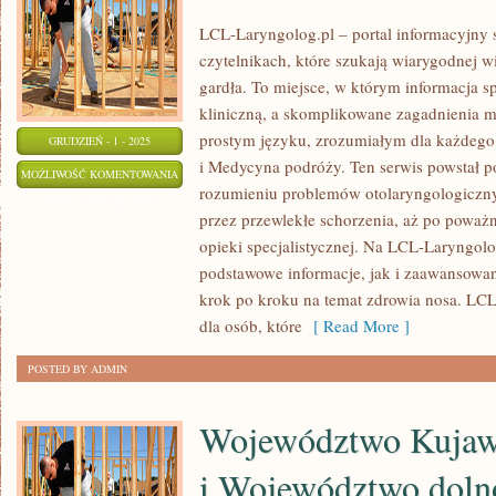
LCL-Laryngolog.pl – portal informacyjny 
czytelnikach, które szukają wiarygodnej w
gardła. To miejsce, w którym informacja sp
kliniczną, a skomplikowane zagadnienia 
prostym języku, zrozumiałym dla każdego. 
GRUDZIEŃ - 1 - 2025
i Medycyna podróży. Ten serwis powstał p
ORTOPEDIA
MOŻLIWOŚĆ KOMENTOWANIA
rozumieniu problemów otolaryngologiczny
I
ZOSTAŁA WYŁĄCZONA
przez przewlekłe schorzenia, aż po powa
TRAUMATOLOGIA
opieki specjalistycznej. Na LCL-Laryngol
I
podstawowe informacje, jak i zaawansowane
FONIATRA
krok po kroku na temat zdrowia nosa. LCL
dla osób, które
[ Read More ]
POSTED BY ADMIN
Województwo Kujaw
i Województwo dolno