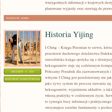
wiarygodnych informacji o krajowych dest
planowane wyjazdy oraz stawiają do praw
POSTED BY ADMIN
Historia Yijing
I Ching – Księga Przemian to serwis, któ
przestrzeń duchowego dziedzictwa Daleki
starochińska księga spotyka się z dzisiejs
heksagramów staje się codziennym kompa
Polecamy Poradnik dla zaawansowanych i 
GRUDZIEŃ - 6 - 2025
witrynie I Ching jest przedstawiany nie ja
HISTORIA
MOŻLIWOŚĆ KOMENTOWANIA
jako żywy system do procesu stawania się
YIJING
ZOSTAŁA WYŁĄCZONA
heksagramów, wyjaśnienia układów, a tak
własną praktykę w codziennym życiu. Serw
to synergia bazy informacji i praktycznego
otrzymujesz rzetelne fundamenty o pocho