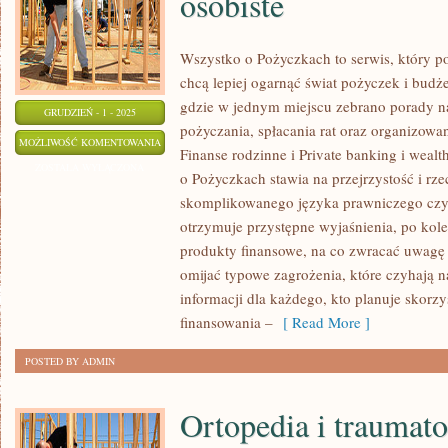
osobiste
Wszystko o Pożyczkach to serwis, który po
chcą lepiej ogarnąć świat pożyczek i budż
gdzie w jednym miejscu zebrano porady 
GRUDZIEŃ - 1 - 2025
pożyczania, spłacania rat oraz organizow
PODRÓŻE
MOŻLIWOŚĆ KOMENTOWANIA
Finanse rodzinne i Private banking i weal
I
ZOSTAŁA WYŁĄCZONA
o Pożyczkach stawia na przejrzystość i rz
FINANSE
skomplikowanego języka prawniczego cz
I
otrzymuje przystępne wyjaśnienia, po kole
PODATKI
produkty finansowe, na co zwracać uwagę 
I
omijać typowe zagrożenia, które czyhają 
FINANSE
informacji dla każdego, kto planuje skorz
OSOBISTE
finansowania –
[ Read More ]
POSTED BY ADMIN
Ortopedia i traumato