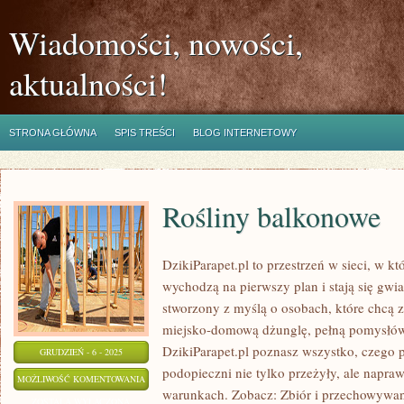
Wiadomości, nowości,
aktualności!
STRONA GŁÓWNA
SPIS TREŚCI
BLOG INTERNETOWY
Rośliny balkonowe
DzikiParapet.pl to przestrzeń w sieci, w 
wychodzą na pierwszy plan i stają się gw
stworzony z myślą o osobach, które chcą 
miejsko-domową dżunglę, pełną pomysłów
DzikiParapet.pl poznasz wszystko, czego p
GRUDZIEŃ - 6 - 2025
podopieczni nie tylko przeżyły, ale napr
ROŚLINY
MOŻLIWOŚĆ KOMENTOWANIA
warunkach. Zobacz: Zbiór i przechowywani
BALKONOWE
ZOSTAŁA WYŁĄCZONA