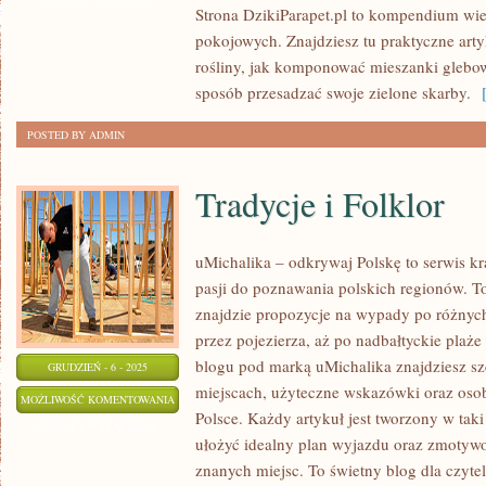
Strona DzikiParapet.pl to kompendium wi
pokojowych. Znajdziesz tu praktyczne arty
rośliny, jak komponować mieszanki glebow
sposób przesadzać swoje zielone skarby.
[
POSTED BY ADMIN
Tradycje i Folklor
uMichalika – odkrywaj Polskę to serwis kr
pasji do poznawania polskich regionów. To
znajdzie propozycje na wypady po różnych
przez pojezierza, aż po nadbałtyckie plaże
blogu pod marką uMichalika znajdziesz s
GRUDZIEŃ - 6 - 2025
miejscach, użyteczne wskazówki oraz osobi
TRADYCJE
MOŻLIWOŚĆ KOMENTOWANIA
Polsce. Każdy artykuł jest tworzony w ta
I
ZOSTAŁA WYŁĄCZONA
ułożyć idealny plan wyjazdu oraz zmotyw
FOLKLOR
znanych miejsc. To świetny blog dla czyte