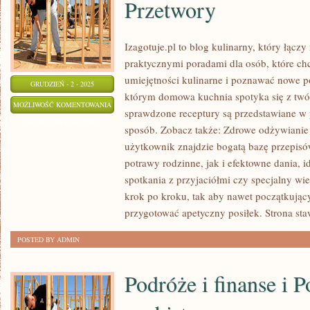
Przetwory
Izagotuje.pl to blog kulinarny, który łączy
praktycznymi poradami dla osób, które ch
umiejętności kulinarne i poznawać nowe po
GRUDZIEŃ - 2 - 2025
którym domowa kuchnia spotyka się z twó
LUNCHBOXY
MOŻLIWOŚĆ KOMENTOWANIA
sprawdzone receptury są przedstawiane w 
I
ZOSTAŁA WYŁĄCZONA
sposób. Zobacz także: Zdrowe odżywianie i
POSIŁKI
użytkownik znajdzie bogatą bazę przepis
DO
potrawy rodzinne, jak i efektowne dania, i
PRACY
spotkania z przyjaciółmi czy specjalny wie
I
krok po kroku, tak aby nawet początkując
PRZETWORY
przygotować apetyczny posiłek. Strona sta
POSTED BY ADMIN
Podróże i finanse i P