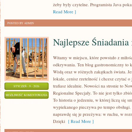
żeby były czytelne. Programista Java poka
Read More ]
POSTED BY ADMIN
Najlepsze Śniadania
Witamy w miejscu, które powstało z miłośc
odkrywania. Ten blog gastronomiczny to 
Wisłą oraz w różnych zakątkach świata. Je
lokale, cenisz rzetelność i chcesz czytać o
trafiasz idealnie. Nowości na stronie to N
STYCZEŃ - 9 - 2026
Regionalne Specjały. To nie jest tylko zbió
NAJLEPSZE
MOŻLIWOŚĆ KOMENTOWANIA
To historia o jedzeniu, w której liczą się 
ŚNIADANIA
ZOSTAŁA WYŁĄCZONA
wypiekanego pieczywa po tempo obsługi. O
I
naprawdę się je przeżywa: w ruchu, w ro
BRUNCH
Dzięki
[ Read More ]