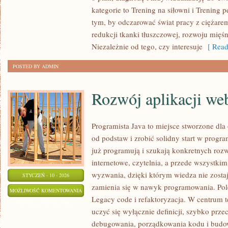
FORMY
kategorie to Trening na siłowni i Trening p
PO
tym, by odczarować świat pracy z ciężare
PRZERWIE
redukcji tkanki tłuszczowej, rozwoju mięś
(KONTUZJA,
Niezależnie od tego, czy interesuje
[ Read
CIĄŻA,
POSTED BY ADMIN
PANDEMIA
ITP.)
Rozwój aplikacji w
Programista Java to miejsce stworzone dla
od podstaw i zrobić solidny start w progra
już programują i szukają konkretnych rozw
internetowe, czytelnia, a przede wszystki
wyzwania, dzięki którym wiedza nie zostaje
STYCZEŃ - 10 - 2026
zamienia się w nawyk programowania. Pol
ROZWÓJ
MOŻLIWOŚĆ KOMENTOWANIA
Legacy code i refaktoryzacja. W centrum te
APLIKACJI
ZOSTAŁA WYŁĄCZONA
uczyć się wyłącznie definicji, szybko przec
WEBOWYCH
debugowania, porządkowania kodu i budowa