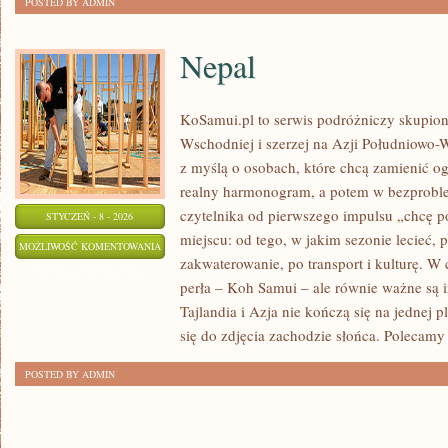
POSTED BY ADMIN
Nepal
KoSamui.pl to serwis podróżniczy skupiony
Wschodniej i szerzej na Azji Południowo-
z myślą o osobach, które chcą zamienić o
realny harmonogram, a potem w bezprobl
czytelnika od pierwszego impulsu „chcę p
STYCZEŃ - 8 - 2026
miejscu: od tego, w jakim sezonie lecieć, 
NEPAL
MOŻLIWOŚĆ KOMENTOWANIA
zakwaterowanie, po transport i kulturę. W
ZOSTAŁA WYŁĄCZONA
perła – Koh Samui – ale równie ważne są 
Tajlandia i Azja nie kończą się na jednej
się do zdjęcia zachodzie słońca. Polecamy
POSTED BY ADMIN