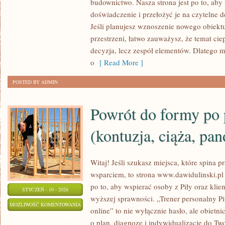
budownictwo. Nasza strona jest po to, ab
ENERGII
doświadczenie i przełożyć je na czytelne 
Jeśli planujesz wznoszenie nowego obiektu
przestrzeni, łatwo zauważysz, że temat ciepł
decyzja, lecz zespół elementów. Dlatego
o
[ Read More ]
POSTED BY ADMIN
Powrót do formy po 
(kontuzja, ciąża, pan
Witaj! Jeśli szukasz miejsca, które spina p
wsparciem, to strona www.dawidulinski.pl 
po to, aby wspierać osoby z Piły oraz klie
STYCZEŃ - 10 - 2026
wyższej sprawności. „Trener personalny Pił
POWRÓT
MOŻLIWOŚĆ KOMENTOWANIA
online” to nie wyłącznie hasło, ale obietni
DO
ZOSTAŁA WYŁĄCZONA
o plan, diagnozę i indywidualizację do Tw