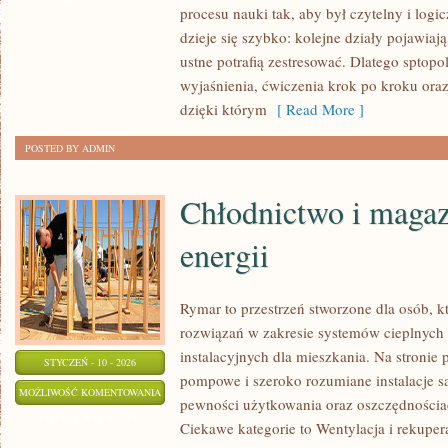
procesu nauki tak, aby był czytelny i lo
dzieje się szybko: kolejne działy pojawiaj
ustne potrafią zestresować. Dlatego sptopol
wyjaśnienia, ćwiczenia krok po kroku ora
dzięki którym
[ Read More ]
POSTED BY ADMIN
Chłodnictwo i maga
energii
Rymar to przestrzeń stworzone dla osób, 
rozwiązań w zakresie systemów cieplnyc
instalacyjnych dla mieszkania. Na stronie
STYCZEŃ - 10 - 2026
pompowe i szeroko rozumiane instalacje sa
CHŁODNICTWO
MOŻLIWOŚĆ KOMENTOWANIA
pewności użytkowania oraz oszczędnościac
I
ZOSTAŁA WYŁĄCZONA
Ciekawe kategorie to Wentylacja i rekupe
MAGAZYNOWANIE