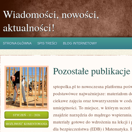
Wiadomości, nowości,
aktualności!
STRONA GŁÓWNA
SPIS TREŚCI
BLOG INTERNETOWY
Pozostałe publikacje
sptopolka.pl to nowoczesna platforma poś
podstawówce najważniejsze: materiałom d
ciekawe zajęcia oraz towarzyszeniu w cod
umiejętności. To miejsce, w którym uczeń
znajdzie narzędzia do mądrego wspierani
STYCZEŃ - 11 - 2026
materiały gotowe do wdrożenia na lekcji i
POZOSTAŁE
MOŻLIWOŚĆ KOMENTOWANIA
dla bezpieczeństwa (EDB) i Matematyka. Id
PUBLIKACJE
ZOSTAŁA WYŁĄCZONA