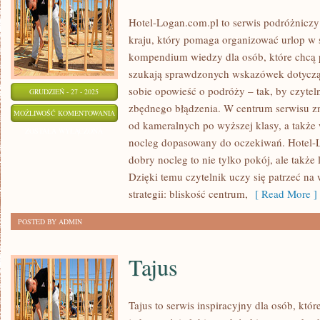
Hotel-Logan.com.pl to serwis podróżnic
kraju, który pomaga organizować urlop w
kompendium wiedzy dla osób, które chcą 
szukają sprawdzonych wskazówek dotyczą
sobie opowieść o podróży – tak, by czytel
GRUDZIEŃ - 27 - 2025
zbędnego błądzenia. W centrum serwisu zn
CUDOWNE
MOŻLIWOŚĆ KOMENTOWANIA
od kameralnych po wyższej klasy, a takż
MIEJSCA
ZOSTAŁA WYŁĄCZONA
nocleg dopasowany do oczekiwań. Hotel-L
NATURY
dobry nocleg to nie tylko pokój, ale także
Dzięki temu czytelnik uczy się patrzeć na 
strategii: bliskość centrum,
[ Read More ]
POSTED BY ADMIN
Tajus
Tajus to serwis inspiracyjny dla osób, któr