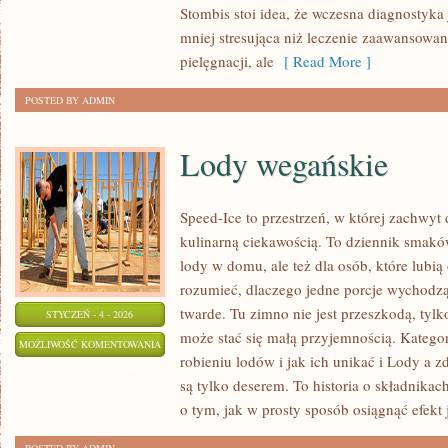
Stombis stoi idea, że wczesna diagnostyka j
mniej stresująca niż leczenie zaawansowane
pielęgnacji, ale
[ Read More ]
POSTED BY ADMIN
Lody wegańskie
Speed-Ice to przestrzeń, w której zachwyt
kulinarną ciekawością. To dziennik smaków
lody w domu, ale też dla osób, które lubi
rozumieć, dlaczego jedne porcje wychodzą
twarde. Tu zimno nie jest przeszkodą, tyl
STYCZEŃ - 4 - 2026
może stać się małą przyjemnością. Katego
LODY
MOŻLIWOŚĆ KOMENTOWANIA
robieniu lodów i jak ich unikać i Lody a z
WEGAŃSKIE
ZOSTAŁA WYŁĄCZONA
są tylko deserem. To historia o składnikach
o tym, jak w prosty sposób osiągnąć efekt 