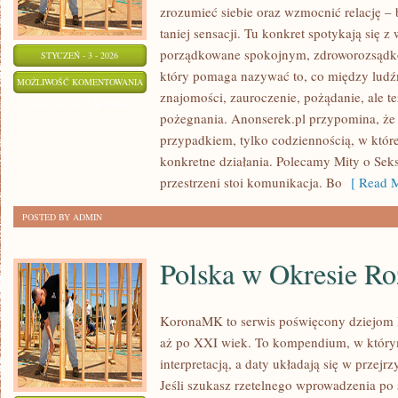
zrozumieć siebie oraz wzmocnić relację – b
taniej sensacji. Tu konkret spotykają się z
porządkowane spokojnym, zdroworozsądko
STYCZEŃ - 3 - 2026
który pomaga nazywać to, co między ludź
SEKS
MOŻLIWOŚĆ KOMENTOWANIA
znajomości, zauroczenie, pożądanie, ale też
ZOSTAŁA WYŁĄCZONA
pożegnania. Anonserek.pl przypomina, że d
przypadkiem, tylko codziennością, w której
konkretne działania. Polecamy Mity o Seks
przestrzeni stoi komunikacja. Bo
[ Read M
POSTED BY ADMIN
Polska w Okresie R
KoronaMK to serwis poświęcony dziejom R
aż po XXI wiek. To kompendium, w którym
interpretacją, a daty układają się w przejr
Jeśli szukasz rzetelnego wprowadzenia po 