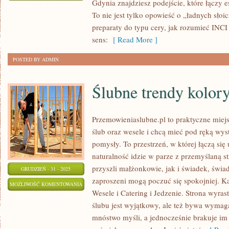
Gdynia znajdziesz podejście, które łączy 
W
ZOSTAŁA WYŁĄCZONA
To nie jest tylko opowieść o „ładnych słoi
KOSMETYCE
preparaty do typu cery, jak rozumieć INCI 
sens:
[ Read More ]
POSTED BY ADMIN
Ślubne trendy kolor
Przemowieniaslubne.pl to praktyczne miejs
ślub oraz wesele i chcą mieć pod ręką wyst
pomysły. To przestrzeń, w której łączą się 
naturalność idzie w parze z przemyślaną s
przyszli małżonkowie, jak i świadek, świa
GRUDZIEŃ - 31 - 2025
zaproszeni mogą poczuć się spokojniej. Kat
ŚLUBNE
MOŻLIWOŚĆ KOMENTOWANIA
Wesele i Catering i Jedzenie. Strona wyras
TRENDY
ZOSTAŁA WYŁĄCZONA
ślubu jest wyjątkowy, ale też bywa wymag
KOLORYSTYCZNE
mnóstwo myśli, a jednocześnie brakuje im 