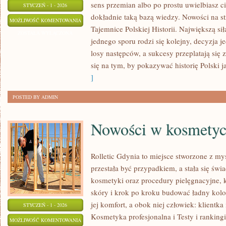
sens przemian albo po prostu uwielbiasz
STYCZEŃ - 1 - 2026
dokładnie taką bazą wiedzy. Nowości na str
POLSKA
MOŻLIWOŚĆ KOMENTOWANIA
Tajemnice Polskiej Historii. Największą siłą
W
ZOSTAŁA WYŁĄCZONA
jednego sporu rodzi się kolejny, decyzja
OKRESIE
losy następców, a sukcesy przeplatają si
ROZBIORÓW
się na tym, by pokazywać historię Polski 
]
POSTED BY ADMIN
Nowości w kosmety
Rolletic Gdynia to miejsce stworzone z my
przestała być przypadkiem, a stała się świ
kosmetyki oraz procedury pielęgnacyjne, 
skóry i krok po kroku budować ładny kolo
jej komfort, a obok niej człowiek: klientka
STYCZEŃ - 1 - 2026
Kosmetyka profesjonalna i Testy i rankingi
NOWOŚCI
MOŻLIWOŚĆ KOMENTOWANIA