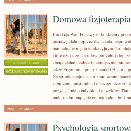
POSTED BY ADMIN
Domowa fizjoterapia
Korekcja Wad Postawy to konkretny przew
postawę ciała poprzez ćwiczenia, usprawnia
manualną w ujęciu edukacyjnym. To miejs
które czują, że ich tułów potrzebują lepszej
chcą działać mądrze i metodycznie budow
STYCZEŃ - 3 - 2026
także Ergonomia pracy i nauki i Historie 
DOMOWA
MOŻLIWOŚĆ KOMENTOWANIA
Na stronie znajdziesz rozbudowane materia
FIZJOTERAPIA
ZOSTAŁA WYŁĄCZONA
zaburzenia posturalne i dlaczego często ni
I
pozycję”, ale o cały układ nawyków. Tłu
AUTOMASAŻ
mało ruchu, napięcie emocjonalne, brak 
POSTED BY ADMIN
Psychologia sportow