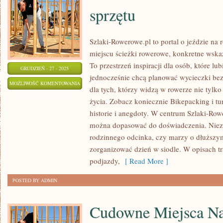
sprzętu
Szlaki-Rowerowe.pl to portal o jeździe na
miejscu ścieżki rowerowe, konkretne wska
To przestrzeń inspiracji dla osób, które lub
GRUDZIEŃ - 27 - 2025
jednocześnie chcą planować wycieczki bez 
ROWEROWE
MOŻLIWOŚĆ KOMENTOWANIA
dla tych, którzy widzą w rowerze nie tylko 
FINANSE
ZOSTAŁA WYŁĄCZONA
życia. Zobacz koniecznie Bikepacking i t
I
historie i anegdoty. W centrum Szlaki-Rowe
BUDŻETOWANIE
można dopasować do doświadczenia. Nieza
SPRZĘTU
rodzinnego odcinka, czy marzy o dłuższy
zorganizować dzień w siodle. W opisach tra
podjazdy,
[ Read More ]
POSTED BY ADMIN
Cudowne Miejsca Na