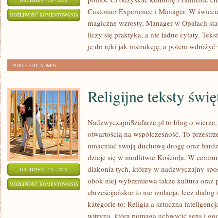
GRUDZIEŃ - 26 - 2025
Customer Experience i Manager. W świeci
PSYCHOLOGIA
MOŻLIWOŚĆ KOMENTOWANIA
magiczne wzrosty, Manager w Opałach sta
W
ZOSTAŁA WYŁĄCZONA
liczy się praktyka, a nie ładne cytaty. Tek
BIZNESIE
je do ręki jak instrukcję, a potem wdrożyć
POSTED BY ADMIN
Religijne teksty świę
NadzwyczajniSzafarze.pl to blog o wierze, 
otwartością na współczesność. To przestrz
umacniać swoją duchową drogę oraz bardz
dzieje się w modlitwie Kościoła. W centr
diakonia tych, którzy w nadzwyczajny spo
GRUDZIEŃ - 25 - 2025
obok niej wybrzmiewa także kultura oraz 
RELIGIJNE
MOŻLIWOŚĆ KOMENTOWANIA
chrześcijańskie to nie izolacja, lecz dialo
TEKSTY
ZOSTAŁA WYŁĄCZONA
kategorie to: Religia a sztuczna inteligencj
ŚWIĘTE
witryna, która pomaga uchwycić sens i g