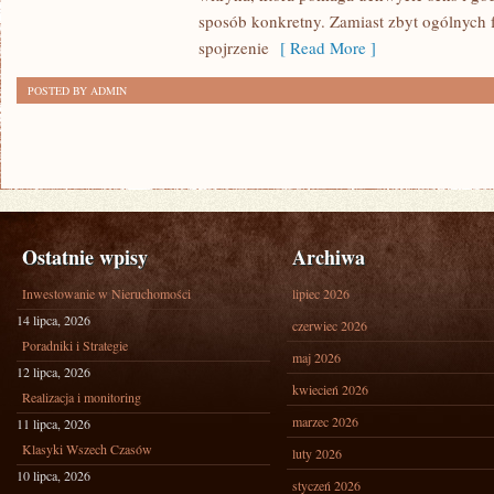
sposób konkretny. Zamiast zbyt ogólnych f
spojrzenie
[ Read More ]
POSTED BY ADMIN
Ostatnie wpisy
Archiwa
Inwestowanie w Nieruchomości
lipiec 2026
14 lipca, 2026
czerwiec 2026
Poradniki i Strategie
maj 2026
12 lipca, 2026
kwiecień 2026
Realizacja i monitoring
marzec 2026
11 lipca, 2026
Klasyki Wszech Czasów
luty 2026
10 lipca, 2026
styczeń 2026