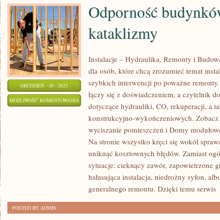
Odporność budynkó
kataklizmy
Instalacje – Hydraulika, Remonty i Budow
dla osób, które chcą zrozumieć temat insta
szybkich interwencji po poważne remonty.
GRUDZIEŃ - 30 - 2025
łączy się z doświadczeniem, a czytelnik d
ODPORNOŚĆ
MOŻLIWOŚĆ KOMENTOWANIA
dotyczące hydrauliki, CO, rekuperacji, a t
BUDYNKÓW
ZOSTAŁA WYŁĄCZONA
konstrukcyjno-wykończeniowych. Zobacz k
NA
wyciszanie pomieszczeń i Domy modułowe,
KATAKLIZMY
Na stronie wszystko kręci się wokół spra
uniknąć kosztownych błędów. Zamiast ogó
sytuacje: cieknący zawór, zapowietrzone gr
hałasująca instalacja, niedrożny syfon, al
generalnego remontu. Dzięki temu serwis
[
POSTED BY ADMIN