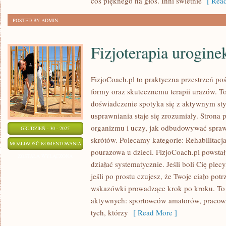
coś pięknego na głos. Inni świetnie
[ Read
POSTED BY ADMIN
Fizjoterapia urogine
FizjoCoach.pl to praktyczna przestrzeń po
formy oraz skutecznemu terapii urazów. T
doświadczenie spotyka się z aktywnym sty
usprawniania staje się zrozumiały. Strona
organizmu i uczy, jak odbudowywać spra
GRUDZIEŃ - 30 - 2025
skrótów. Polecamy kategorie: Rehabilitacj
FIZJOTERAPIA
MOŻLIWOŚĆ KOMENTOWANIA
pourazowa u dzieci. FizjoCoach.pl powstał
UROGINEKOLOGICZNA
ZOSTAŁA WYŁĄCZONA
działać systematycznie. Jeśli boli Cię plecy
jeśli po prostu czujesz, że Twoje ciało potr
wskazówki prowadzące krok po kroku. To
aktywnych: sportowców amatorów, pracown
tych, którzy
[ Read More ]