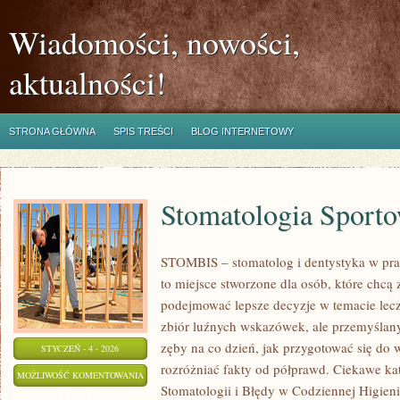
Wiadomości, nowości,
aktualności!
STRONA GŁÓWNA
SPIS TREŚCI
BLOG INTERNETOWY
Stomatologia Sport
STOMBIS – stomatolog i dentystyka w pra
to miejsce stworzone dla osób, które chcą
podejmować lepsze decyzje w temacie lecze
zbiór luźnych wskazówek, ale przemyślan
zęby na co dzień, jak przygotować się do wi
STYCZEŃ - 4 - 2026
rozróżniać fakty od półprawd. Ciekawe ka
STOMATOLOGIA
MOŻLIWOŚĆ KOMENTOWANIA
Stomatologii i Błędy w Codziennej Higien
SPORTOWA
ZOSTAŁA WYŁĄCZONA