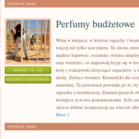
POSTED BY ADMIN
Perfumy budżetowe
Witaj w miejscu, w którym zapachy i beaut
więcej niż tylko nawykiem. To strona stwo
mądrze kupować, rozumieć różnice międ
oraz wiedzieć, co naprawdę kryje się w for
testy i wskazówki dotyczące zapachów, a t
GRUDZIEŃ - 30 - 2025
skórę. Zobacz również: Kosmetyki dla cer
PERFUMY
MOŻLIWOŚĆ KOMENTOWANIA
naturalne. Ta przestrzeń powstała po to, by
BUDŻETOWE
ZOSTAŁA WYŁĄCZONA
zapachu z rzetelnością. Zamiast pustych o
dostajesz uczciwe podsumowania. Jeśli sz
chcesz dobrać kompozycję na wieczór albo
More ]
POSTED BY ADMIN