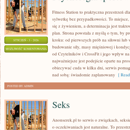
Fitness Station to praktyczna przestrzeń dl
sylwetkę bez przypadkowości. To miejsce,
się z żywieniem, a determinacja jest trak
plan. Strona powstała z myślą o tym, by 
kroku: od pierwszych prób na siłowni lu
STYCZEŃ - 3 - 2026
budowanie siły, masy mięśniowej i kondycj
PSYCHOLOGIA
MOŻLIWOŚĆ KOMENTOWANIA
od Czytelników i CrossFit i jego wpływ na
SPORTOWA
ZOSTAŁA WYŁĄCZONA
najważniejsze jest podejście oparte na pros
obiecywać cuda w kilka dni, serwis pomag
nad sobą: świadomie zaplanowany
[ Read
POSTED BY ADMIN
Seks
Anonserek.pl to serwis o związkach, seksi
o oczekiwaniach jest naturalne. To przestr