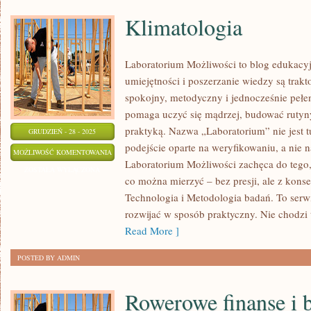
Klimatologia
Laboratorium Możliwości to blog edukacy
umiejętności i poszerzanie wiedzy są trak
spokojny, metodyczny i jednocześnie pełen
pomaga uczyć się mądrzej, budować rutyny 
praktyką. Nazwa „Laboratorium” nie jest 
GRUDZIEŃ - 28 - 2025
podejście oparte na weryfikowaniu, a nie n
KLIMATOLOGIA
MOŻLIWOŚĆ KOMENTOWANIA
Laboratorium Możliwości zachęca do tego,
ZOSTAŁA WYŁĄCZONA
co można mierzyć – bez presji, ale z kons
Technologia i Metodologia badań. To serwi
rozwijać w sposób praktyczny. Nie chodzi t
Read More ]
POSTED BY ADMIN
Rowerowe finanse i 