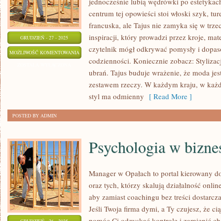
jednocześnie lubią wędrówki po estetykach
centrum tej opowieści stoi włoski szyk, tu
francuska, ale Tajus nie zamyka się w trze
inspiracji, który prowadzi przez kroje, mat
GRUDZIEŃ - 27 - 2025
czytelnik mógł odkrywać pomysły i dopas
TAJUS
MOŻLIWOŚĆ KOMENTOWANIA
codzienności. Koniecznie zobacz: Stylizac
ZOSTAŁA WYŁĄCZONA
ubrań. Tajus buduje wrażenie, że moda jes
zestawem rzeczy. W każdym kraju, w każd
styl ma odmienny
[ Read More ]
POSTED BY ADMIN
Psychologia w bizne
Manager w Opałach to portal kierowany d
oraz tych, którzy skalują działalność onlin
aby zamiast coachingu bez treści dostarcza
Jeśli Twoja firma dymi, a Ty czujesz, że ci
pomóc Ci odzyskać kontrolę i zamienić ch