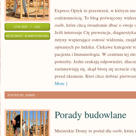
Express Optyk to przestrzeń, w którym me
codziennością. To blog poświęcony widzen
osób, które chcą świadomie dbać o swoje 
STYCZEŃ - 7 - 2026
Jeśli interesuje Cię prewencja, diagnostyk
ZDROWIE
MOŻLIWOŚĆ KOMENTOWANIA
rutyny wspierające ostrość widzenia, znaj
PUBLICZNE
ZOSTAŁA WYŁĄCZONA
opisanych po ludzku. Ciekawe kategorie t
I
pacjenta i Immunologia. W centrum tej stro
PROFILAKTYKA
potrzeby. Jedni szukają odpowiedzi, dlacz
POPULACYJNA
zastanawiają się, skąd biorą się uczucie c
przed ekranem. Ktoś chce dobrać pierwsze 
More ]
POSTED BY ADMIN
Porady budowlane
Mazurskie Domy to portal dla osób, które