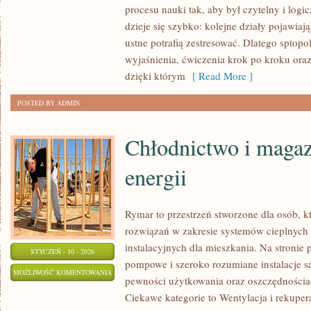
procesu nauki tak, aby był czytelny i lo
dzieje się szybko: kolejne działy pojawiaj
ustne potrafią zestresować. Dlatego sptopol
wyjaśnienia, ćwiczenia krok po kroku ora
dzięki którym
[ Read More ]
POSTED BY ADMIN
Chłodnictwo i maga
energii
Rymar to przestrzeń stworzone dla osób, 
rozwiązań w zakresie systemów cieplnyc
instalacyjnych dla mieszkania. Na stronie
STYCZEŃ - 10 - 2026
pompowe i szeroko rozumiane instalacje sa
CHŁODNICTWO
MOŻLIWOŚĆ KOMENTOWANIA
pewności użytkowania oraz oszczędnościac
I
ZOSTAŁA WYŁĄCZONA
Ciekawe kategorie to Wentylacja i rekupe
MAGAZYNOWANIE