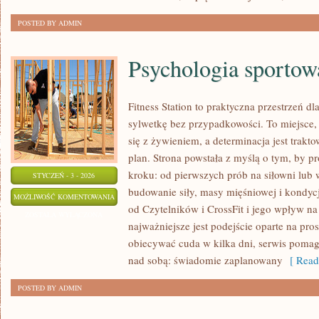
POSTED BY ADMIN
Psychologia sportow
Fitness Station to praktyczna przestrzeń dl
sylwetkę bez przypadkowości. To miejsce,
się z żywieniem, a determinacja jest trak
plan. Strona powstała z myślą o tym, by 
kroku: od pierwszych prób na siłowni lu
STYCZEŃ - 3 - 2026
budowanie siły, masy mięśniowej i kondycj
PSYCHOLOGIA
MOŻLIWOŚĆ KOMENTOWANIA
od Czytelników i CrossFit i jego wpływ na
SPORTOWA
ZOSTAŁA WYŁĄCZONA
najważniejsze jest podejście oparte na pros
obiecywać cuda w kilka dni, serwis pomag
nad sobą: świadomie zaplanowany
[ Read
POSTED BY ADMIN