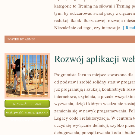
FORMY
kategorie to Trening na siłowni i Trening p
PO
tym, by odczarować świat pracy z ciężare
PRZERWIE
redukcji tkanki tłuszczowej, rozwoju mięś
(KONTUZJA,
Niezależnie od tego, czy interesuje
[ Read
CIĄŻA,
POSTED BY ADMIN
PANDEMIA
ITP.)
Rozwój aplikacji w
Programista Java to miejsce stworzone dla
od podstaw i zrobić solidny start w progra
już programują i szukają konkretnych rozw
internetowe, czytelnia, a przede wszystki
wyzwania, dzięki którym wiedza nie zostaje
STYCZEŃ - 10 - 2026
zamienia się w nawyk programowania. Pol
ROZWÓJ
MOŻLIWOŚĆ KOMENTOWANIA
Legacy code i refaktoryzacja. W centrum te
APLIKACJI
ZOSTAŁA WYŁĄCZONA
uczyć się wyłącznie definicji, szybko przec
WEBOWYCH
debugowania, porządkowania kodu i budowa