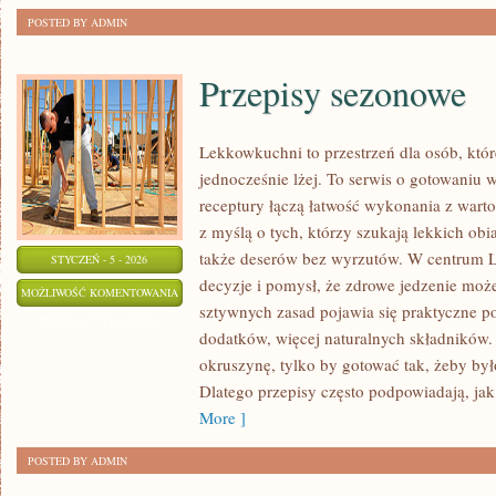
POSTED BY ADMIN
Przepisy sezonowe
Lekkowkuchni to przestrzeń dla osób, któr
jednocześnie lżej. To serwis o gotowaniu 
receptury łączą łatwość wykonania z warto
z myślą o tych, którzy szukają lekkich ob
także deserów bez wyrzutów. W centrum 
STYCZEŃ - 5 - 2026
decyzje i pomysł, że zdrowe jedzenie moż
PRZEPISY
MOŻLIWOŚĆ KOMENTOWANIA
sztywnych zasad pojawia się praktyczne p
SEZONOWE
ZOSTAŁA WYŁĄCZONA
dodatków, więcej naturalnych składników. 
okruszynę, tylko by gotować tak, żeby by
Dlatego przepisy często podpowiadają, jak 
More ]
POSTED BY ADMIN