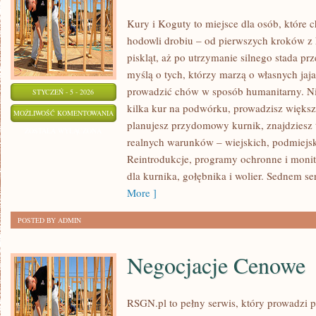
Kury i Koguty to miejsce dla osób, które
hodowli drobiu – od pierwszych kroków z
piskląt, aż po utrzymanie silnego stada prz
myślą o tych, którzy marzą o własnych jaja
prowadzić chów w sposób humanitarny. Nie
STYCZEŃ - 5 - 2026
kilka kur na podwórku, prowadzisz większ
KOMUNIKACJA
MOŻLIWOŚĆ KOMENTOWANIA
planujesz przydomowy kurnik, znajdziesz 
I
ZOSTAŁA WYŁĄCZONA
realnych warunków – wiejskich, podmiejsk
ŚPIEW
Reintrodukcje, programy ochronne i monit
PTAKÓW
dla kurnika, gołębnika i wolier. Sednem se
More ]
POSTED BY ADMIN
Negocjacje Cenowe
RSGN.pl to pełny serwis, który prowadzi p