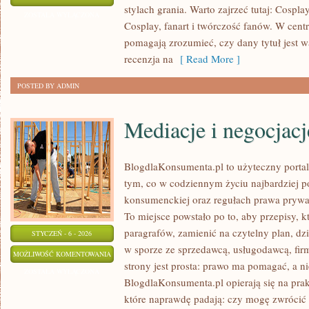
stylach grania. Warto zajrzeć tutaj: Cospla
BRANŻY
ZOSTAŁA WYŁĄCZONA
Cosplay, fanart i twórczość fanów. W centr
GIER
pomagają zrozumieć, czy dany tytuł jest w
recenzja na
[ Read More ]
POSTED BY ADMIN
Mediacje i negocjacj
BlogdlaKonsumenta.pl to użyteczny portal 
tym, co w codziennym życiu najbardziej po
konsumenckiej oraz regułach prawa prywa
To miejsce powstało po to, aby przepisy, k
paragrafów, zamienić na czytelny plan, dz
STYCZEŃ - 6 - 2026
w sporze ze sprzedawcą, usługodawcą, fir
MEDIACJE
MOŻLIWOŚĆ KOMENTOWANIA
strony jest prosta: prawo ma pomagać, a nie
I
ZOSTAŁA WYŁĄCZONA
BlogdlaKonsumenta.pl opierają się na prak
NEGOCJACJE
które naprawdę padają: czy mogę zwrócić 