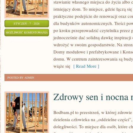
stawianie własnego miejsca do życia albo
istniejący dom. To miejsce, gdzie łączą s
praktyczne podejście do renowacji oraz co
dla budynków autonomicznych. Treści pow
STYCZEŃ - 7 - 2026
po kroku przeprowadzić czytelnika przez p
PORADY
MOŻLIWOŚĆ KOMENTOWANIA
jednocześnie dać solidną dawkę inspiracji
BUDOWLANE
ZOSTAŁA WYŁĄCZONA
wdrożyć w swoim gospodarstwie. Na stron
Domy modułowe i prefabrykowane i Konse
domu. W centrum zainteresowania są budyn
wiąże się
[ Read More ]
POSTED BY ADMIN
Zdrowy sen i nocna 
Bodbam.pl to przestrzeń, w której zdrowie 
dzielenia człowieka na „oddzielne części”,
dolegliwości. To miejsce dla osób, które c