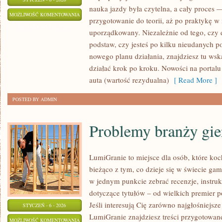
nauka jazdy była czytelna, a cały proces
FOTELIKI
MOŻLIWOŚĆ KOMENTOWANIA
przygotowanie do teorii, aż po praktykę w 
DZIECIĘCE
ZOSTAŁA WYŁĄCZONA
uporządkowany. Niezależnie od tego, czy 
I
podstaw, czy jesteś po kilku nieudanych po
BEZPIECZEŃSTWO
nowego planu działania, znajdziesz tu ws
NAJMŁODSZYCH
działać krok po kroku. Nowości na portalu 
auta (wartość rezydualna)
[ Read More ]
POSTED BY ADMIN
Problemy branży gie
LumiGranie to miejsce dla osób, które koc
bieżąco z tym, co dzieje się w świecie gam
w jednym punkcie zebrać recenzje, instruk
dotyczące tytułów – od wielkich premier p
Jeśli interesują Cię zarówno najgłośniejsze 
STYCZEŃ - 6 - 2026
LumiGranie znajdziesz treści przygotowane
PROBLEMY
MOŻLIWOŚĆ KOMENTOWANIA