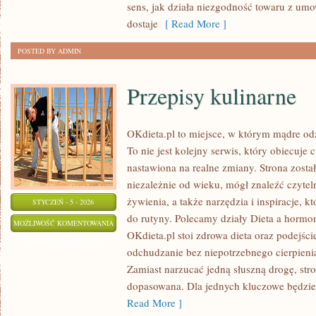
sens, jak działa niezgodność towaru z umo
dostaje
[ Read More ]
POSTED BY ADMIN
Przepisy kulinarne
OKdieta.pl to miejsce, w którym mądre odż
To nie jest kolejny serwis, który obiecuje 
nastawiona na realne zmiany. Strona zosta
niezależnie od wieku, mógł znaleźć czyte
żywienia, a także narzędzia i inspiracje, k
STYCZEŃ - 5 - 2026
do rutyny. Polecamy działy Dieta a hormo
PRZEPISY
MOŻLIWOŚĆ KOMENTOWANIA
OKdieta.pl stoi zdrowa dieta oraz podejści
KULINARNE
ZOSTAŁA WYŁĄCZONA
odchudzanie bez niepotrzebnego cierpienia
Zamiast narzucać jedną słuszną drogę, str
dopasowana. Dla jednych kluczowe będzie 
Read More ]