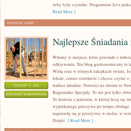
żeby były czytelne. Programista Java poka
Read More ]
POSTED BY ADMIN
Najlepsze Śniadania
Witamy w miejscu, które powstało z miłośc
odkrywania. Ten blog gastronomiczny to 
Wisłą oraz w różnych zakątkach świata. Je
lokale, cenisz rzetelność i chcesz czytać o
trafiasz idealnie. Nowości na stronie to N
STYCZEŃ - 9 - 2026
Regionalne Specjały. To nie jest tylko zbió
NAJLEPSZE
MOŻLIWOŚĆ KOMENTOWANIA
To historia o jedzeniu, w której liczą się 
ŚNIADANIA
ZOSTAŁA WYŁĄCZONA
wypiekanego pieczywa po tempo obsługi. O
I
naprawdę się je przeżywa: w ruchu, w ro
BRUNCH
Dzięki
[ Read More ]