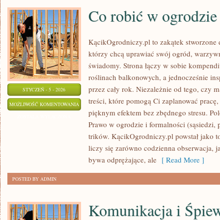
Co robić w ogrodzie
KącikOgrodniczy.pl to zakątek stworzone dl
którzy chcą uprawiać swój ogród, warzyw
świadomy. Strona łączy w sobie kompendi
roślinach balkonowych, a jednocześnie in
przez cały rok. Niezależnie od tego, czy m
STYCZEŃ - 5 - 2026
treści, które pomogą Ci zaplanować pracę, 
CO
MOŻLIWOŚĆ KOMENTOWANIA
pięknym efektem bez zbędnego stresu. Po
ROBIĆ
ZOSTAŁA WYŁĄCZONA
Prawo w ogrodzie i formalności (sąsiedzi, pr
W
trików. KącikOgrodniczy.pl powstał jako 
OGRODZIE
liczy się zarówno codzienna obserwacja, 
WIOSNĄ?
bywa odprężające, ale
[ Read More ]
POSTED BY ADMIN
Komunikacja i Śpie