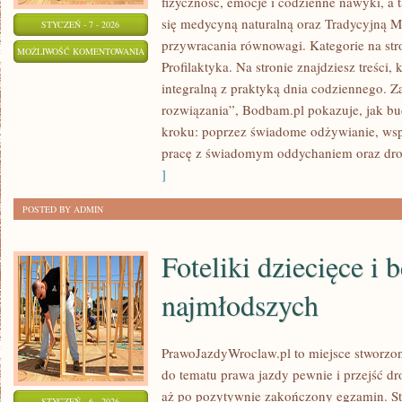
fizyczność, emocje i codzienne nawyki, a ta
się medycyną naturalną oraz Tradycyjną 
STYCZEŃ - 7 - 2026
przywracania równowagi. Kategorie na str
ZDROWY
MOŻLIWOŚĆ KOMENTOWANIA
Profilaktyka. Na stronie znajdziesz treści,
SEN
ZOSTAŁA WYŁĄCZONA
integralną z praktyką dnia codziennego. 
I
rozwiązania”, Bodbam.pl pokazuje, jak b
NOCNA
kroku: poprzez świadome odżywianie, wsp
REGENERACJA
pracę z świadomym oddychaniem oraz drob
]
POSTED BY ADMIN
Foteliki dziecięce i
najmłodszych
PrawoJazdyWroclaw.pl to miejsce stworzon
do tematu prawa jazdy pewnie i przejść dr
aż po pozytywnie zakończony egzamin. Str
STYCZEŃ - 6 - 2026