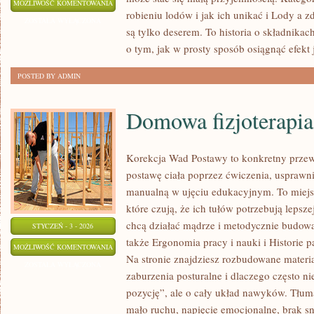
LODY
MOŻLIWOŚĆ KOMENTOWANIA
robieniu lodów i jak ich unikać i Lody a z
WEGAŃSKIE
ZOSTAŁA WYŁĄCZONA
są tylko deserem. To historia o składnikach
o tym, jak w prosty sposób osiągnąć efekt 
POSTED BY ADMIN
Domowa fizjoterapia
Korekcja Wad Postawy to konkretny przew
postawę ciała poprzez ćwiczenia, usprawnia
manualną w ujęciu edukacyjnym. To miejs
które czują, że ich tułów potrzebują lepszej
chcą działać mądrze i metodycznie budow
STYCZEŃ - 3 - 2026
także Ergonomia pracy i nauki i Historie 
DOMOWA
MOŻLIWOŚĆ KOMENTOWANIA
Na stronie znajdziesz rozbudowane materia
FIZJOTERAPIA
ZOSTAŁA WYŁĄCZONA
zaburzenia posturalne i dlaczego często ni
I
pozycję”, ale o cały układ nawyków. Tłu
AUTOMASAŻ
mało ruchu, napięcie emocjonalne, brak 