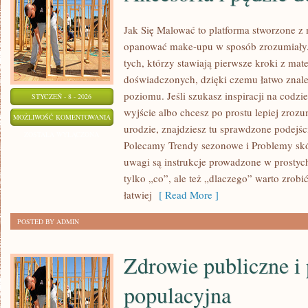
Jak Się Malować to platforma stworzone z 
opanować make-upu w sposób zrozumiały. 
tych, którzy stawiają pierwsze kroki z mate
doświadczonych, dzięki czemu łatwo znale
poziomu. Jeśli szukasz inspiracji na codzi
STYCZEŃ - 8 - 2026
wyjście albo chcesz po prostu lepiej zrozu
AKCESORIA
MOŻLIWOŚĆ KOMENTOWANIA
urodzie, znajdziesz tu sprawdzone podejście
I
ZOSTAŁA WYŁĄCZONA
Polecamy Trendy sezonowe i Problemy skó
PĘDZLE
uwagi są instrukcje prowadzone w prostych
DO
tylko „co”, ale też „dlaczego” warto zrobi
MAKIJAŻU
łatwiej
[ Read More ]
POSTED BY ADMIN
Zdrowie publiczne i 
populacyjna