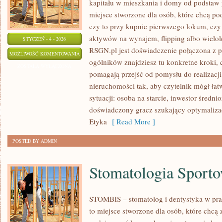
kapitału w mieszkania i domy od podstaw 
miejsce stworzone dla osób, które chcą p
czy to przy kupnie pierwszego lokum, czy 
aktywów na wynajem, flipping albo wielol
STYCZEŃ - 4 - 2026
RSGN.pl jest doświadczenie połączona z p
NEGOCJACJE
MOŻLIWOŚĆ KOMENTOWANIA
ogólników znajdziesz tu konkretne kroki, c
CENOWE
ZOSTAŁA WYŁĄCZONA
pomagają przejść od pomysłu do realizacji
nieruchomości tak, aby czytelnik mógł łat
sytuacji: osoba na starcie, inwestor śred
doświadczony gracz szukający optymalizac
Etyka
[ Read More ]
POSTED BY ADMIN
Stomatologia Sport
STOMBIS – stomatolog i dentystyka w pra
to miejsce stworzone dla osób, które chcą