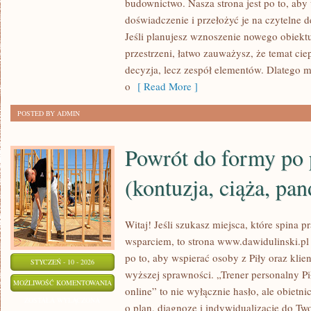
budownictwo. Nasza strona jest po to, ab
ENERGII
doświadczenie i przełożyć je na czytelne 
Jeśli planujesz wznoszenie nowego obiektu
przestrzeni, łatwo zauważysz, że temat ciepł
decyzja, lecz zespół elementów. Dlatego
o
[ Read More ]
POSTED BY ADMIN
Powrót do formy po 
(kontuzja, ciąża, pan
Witaj! Jeśli szukasz miejsca, które spina p
wsparciem, to strona www.dawidulinski.pl 
po to, aby wspierać osoby z Piły oraz klie
STYCZEŃ - 10 - 2026
wyższej sprawności. „Trener personalny Pił
POWRÓT
MOŻLIWOŚĆ KOMENTOWANIA
online” to nie wyłącznie hasło, ale obietni
DO
ZOSTAŁA WYŁĄCZONA
o plan, diagnozę i indywidualizację do Tw