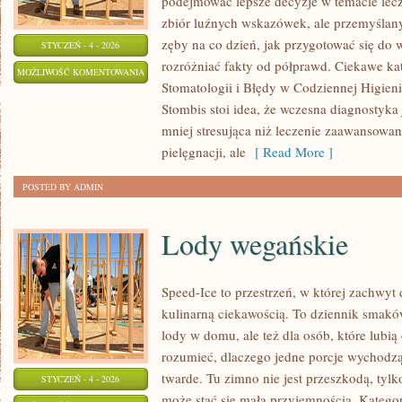
podejmować lepsze decyzje w temacie lecze
zbiór luźnych wskazówek, ale przemyślan
zęby na co dzień, jak przygotować się do wi
STYCZEŃ - 4 - 2026
rozróżniać fakty od półprawd. Ciekawe ka
STOMATOLOGIA
MOŻLIWOŚĆ KOMENTOWANIA
Stomatologii i Błędy w Codziennej Higien
SPORTOWA
ZOSTAŁA WYŁĄCZONA
Stombis stoi idea, że wczesna diagnostyka j
mniej stresująca niż leczenie zaawansowane
pielęgnacji, ale
[ Read More ]
POSTED BY ADMIN
Lody wegańskie
Speed-Ice to przestrzeń, w której zachwyt
kulinarną ciekawością. To dziennik smaków
lody w domu, ale też dla osób, które lubi
rozumieć, dlaczego jedne porcje wychodzą
twarde. Tu zimno nie jest przeszkodą, tyl
STYCZEŃ - 4 - 2026
może stać się małą przyjemnością. Katego