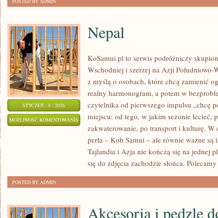
POSTED BY ADMIN
Nepal
KoSamui.pl to serwis podróżniczy skupiony
Wschodniej i szerzej na Azji Południowo-
z myślą o osobach, które chcą zamienić o
realny harmonogram, a potem w bezprobl
czytelnika od pierwszego impulsu „chcę p
STYCZEŃ - 8 - 2026
miejscu: od tego, w jakim sezonie lecieć, 
NEPAL
MOŻLIWOŚĆ KOMENTOWANIA
zakwaterowanie, po transport i kulturę. W
ZOSTAŁA WYŁĄCZONA
perła – Koh Samui – ale równie ważne są 
Tajlandia i Azja nie kończą się na jednej
się do zdjęcia zachodzie słońca. Polecamy
POSTED BY ADMIN
Akcesoria i pędzle d