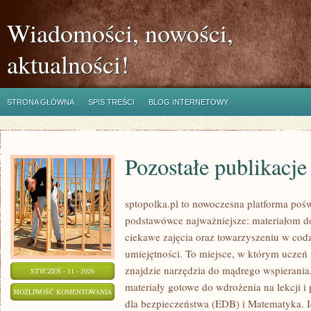
Wiadomości, nowości,
aktualności!
STRONA GŁÓWNA
SPIS TREŚCI
BLOG INTERNETOWY
Pozostałe publikacje
sptopolka.pl to nowoczesna platforma poś
podstawówce najważniejsze: materiałom d
ciekawe zajęcia oraz towarzyszeniu w cod
umiejętności. To miejsce, w którym uczeń
znajdzie narzędzia do mądrego wspierani
STYCZEŃ - 11 - 2026
materiały gotowe do wdrożenia na lekcji i
POZOSTAŁE
MOŻLIWOŚĆ KOMENTOWANIA
dla bezpieczeństwa (EDB) i Matematyka. Id
PUBLIKACJE
ZOSTAŁA WYŁĄCZONA