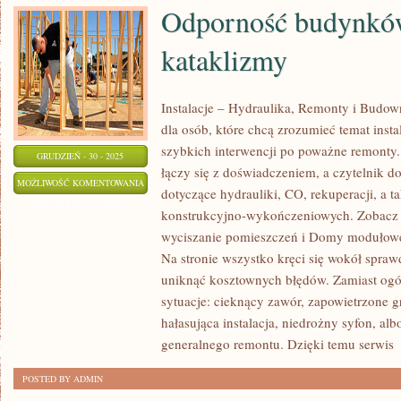
Odporność budynkó
kataklizmy
Instalacje – Hydraulika, Remonty i Budow
dla osób, które chcą zrozumieć temat insta
szybkich interwencji po poważne remonty.
GRUDZIEŃ - 30 - 2025
łączy się z doświadczeniem, a czytelnik d
ODPORNOŚĆ
MOŻLIWOŚĆ KOMENTOWANIA
dotyczące hydrauliki, CO, rekuperacji, a t
BUDYNKÓW
ZOSTAŁA WYŁĄCZONA
konstrukcyjno-wykończeniowych. Zobacz k
NA
wyciszanie pomieszczeń i Domy modułowe,
KATAKLIZMY
Na stronie wszystko kręci się wokół spra
uniknąć kosztownych błędów. Zamiast ogó
sytuacje: cieknący zawór, zapowietrzone gr
hałasująca instalacja, niedrożny syfon, al
generalnego remontu. Dzięki temu serwis
[
POSTED BY ADMIN