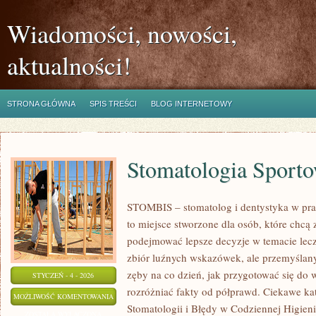
Wiadomości, nowości,
aktualności!
STRONA GŁÓWNA
SPIS TREŚCI
BLOG INTERNETOWY
Stomatologia Sport
STOMBIS – stomatolog i dentystyka w pra
to miejsce stworzone dla osób, które chcą
podejmować lepsze decyzje w temacie lecze
zbiór luźnych wskazówek, ale przemyślan
zęby na co dzień, jak przygotować się do wi
STYCZEŃ - 4 - 2026
rozróżniać fakty od półprawd. Ciekawe ka
STOMATOLOGIA
MOŻLIWOŚĆ KOMENTOWANIA
Stomatologii i Błędy w Codziennej Higien
SPORTOWA
ZOSTAŁA WYŁĄCZONA