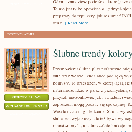
Gdynia znajdziesz podejście, które łączy 
W
ZOSTAŁA WYŁĄCZONA
To nie jest tylko opowieść o „ładnych słoi
KOSMETYCE
preparaty do typu cery, jak rozumieć INCI 
sens:
[ Read More ]
POSTED BY ADMIN
Ślubne trendy kolor
Przemowieniaslubne.pl to praktyczne miejs
ślub oraz wesele i chcą mieć pod ręką wyst
pomysły. To przestrzeń, w której łączą się 
naturalność idzie w parze z przemyślaną s
przyszli małżonkowie, jak i świadek, świa
GRUDZIEŃ - 31 - 2025
zaproszeni mogą poczuć się spokojniej. Kat
ŚLUBNE
MOŻLIWOŚĆ KOMENTOWANIA
Wesele i Catering i Jedzenie. Strona wyras
TRENDY
ZOSTAŁA WYŁĄCZONA
ślubu jest wyjątkowy, ale też bywa wymag
KOLORYSTYCZNE
mnóstwo myśli, a jednocześnie brakuje im 