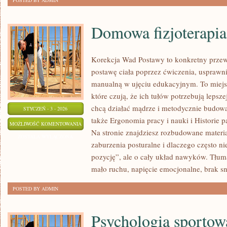
POSTED BY ADMIN
Domowa fizjoterapia
Korekcja Wad Postawy to konkretny przew
postawę ciała poprzez ćwiczenia, usprawnia
manualną w ujęciu edukacyjnym. To miejs
które czują, że ich tułów potrzebują lepszej
chcą działać mądrze i metodycznie budow
STYCZEŃ - 3 - 2026
także Ergonomia pracy i nauki i Historie 
DOMOWA
MOŻLIWOŚĆ KOMENTOWANIA
Na stronie znajdziesz rozbudowane materia
FIZJOTERAPIA
ZOSTAŁA WYŁĄCZONA
zaburzenia posturalne i dlaczego często ni
I
pozycję”, ale o cały układ nawyków. Tłu
AUTOMASAŻ
mało ruchu, napięcie emocjonalne, brak 
POSTED BY ADMIN
Psychologia sportow