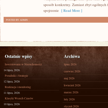
sposób konkretny. Zamiast zbyt ogólnych f
spojrzenie
[ Read More ]
POSTED BY ADMIN
Ostatnie wpisy
Archiwa
Inwestowanie w Nieruchomości
lipiec 2026
14 lipca, 2026
czerwiec 2026
Poradniki i Strategie
maj 2026
12 lipca, 2026
kwiecień 2026
Realizacja i monitoring
marzec 2026
11 lipca, 2026
Klasyki Wszech Czasów
luty 2026
10 lipca, 2026
styczeń 2026