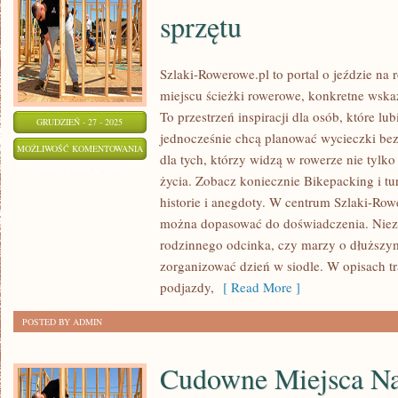
sprzętu
Szlaki-Rowerowe.pl to portal o jeździe na
miejscu ścieżki rowerowe, konkretne wska
To przestrzeń inspiracji dla osób, które lub
GRUDZIEŃ - 27 - 2025
jednocześnie chcą planować wycieczki bez 
ROWEROWE
MOŻLIWOŚĆ KOMENTOWANIA
dla tych, którzy widzą w rowerze nie tylko 
FINANSE
ZOSTAŁA WYŁĄCZONA
życia. Zobacz koniecznie Bikepacking i t
I
historie i anegdoty. W centrum Szlaki-Rowe
BUDŻETOWANIE
można dopasować do doświadczenia. Nieza
SPRZĘTU
rodzinnego odcinka, czy marzy o dłuższy
zorganizować dzień w siodle. W opisach tra
podjazdy,
[ Read More ]
POSTED BY ADMIN
Cudowne Miejsca Na