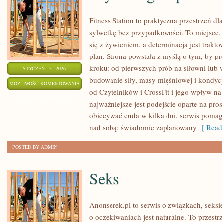
Fitness Station to praktyczna przestrzeń dl
sylwetkę bez przypadkowości. To miejsce,
się z żywieniem, a determinacja jest trak
plan. Strona powstała z myślą o tym, by 
kroku: od pierwszych prób na siłowni lu
STYCZEŃ - 3 - 2026
budowanie siły, masy mięśniowej i kondycj
PSYCHOLOGIA
MOŻLIWOŚĆ KOMENTOWANIA
od Czytelników i CrossFit i jego wpływ na
SPORTOWA
ZOSTAŁA WYŁĄCZONA
najważniejsze jest podejście oparte na pros
obiecywać cuda w kilka dni, serwis pomag
nad sobą: świadomie zaplanowany
[ Read
POSTED BY ADMIN
Seks
Anonserek.pl to serwis o związkach, seksi
o oczekiwaniach jest naturalne. To przestr