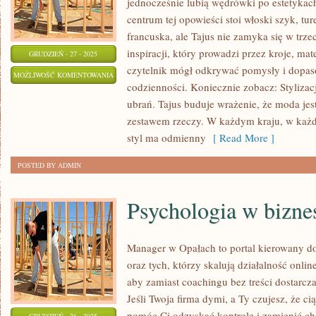
jednocześnie lubią wędrówki po estetykach
centrum tej opowieści stoi włoski szyk, tu
francuska, ale Tajus nie zamyka się w trze
inspiracji, który prowadzi przez kroje, mat
GRUDZIEŃ - 27 - 2025
czytelnik mógł odkrywać pomysły i dopas
TAJUS
MOŻLIWOŚĆ KOMENTOWANIA
codzienności. Koniecznie zobacz: Stylizac
ZOSTAŁA WYŁĄCZONA
ubrań. Tajus buduje wrażenie, że moda jes
zestawem rzeczy. W każdym kraju, w każd
styl ma odmienny
[ Read More ]
POSTED BY ADMIN
Psychologia w bizne
Manager w Opałach to portal kierowany d
oraz tych, którzy skalują działalność onlin
aby zamiast coachingu bez treści dostarcza
Jeśli Twoja firma dymi, a Ty czujesz, że ci
pomóc Ci odzyskać kontrolę i zamienić ch