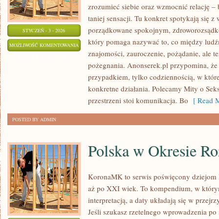
zrozumieć siebie oraz wzmocnić relację – b
taniej sensacji. Tu konkret spotykają się z
porządkowane spokojnym, zdroworozsądko
STYCZEŃ - 3 - 2026
który pomaga nazywać to, co między ludź
SEKS
MOŻLIWOŚĆ KOMENTOWANIA
znajomości, zauroczenie, pożądanie, ale też
ZOSTAŁA WYŁĄCZONA
pożegnania. Anonserek.pl przypomina, że d
przypadkiem, tylko codziennością, w której
konkretne działania. Polecamy Mity o Seks
przestrzeni stoi komunikacja. Bo
[ Read M
POSTED BY ADMIN
Polska w Okresie R
KoronaMK to serwis poświęcony dziejom R
aż po XXI wiek. To kompendium, w którym
interpretacją, a daty układają się w przejr
Jeśli szukasz rzetelnego wprowadzenia po 