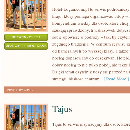
Hotel-Logan.com.pl to serwis podróżnic
kraju, który pomaga organizować urlop w
kompendium wiedzy dla osób, które chcą 
szukają sprawdzonych wskazówek dotyczą
sobie opowieść o podróży – tak, by czytel
GRUDZIEŃ - 27 - 2025
zbędnego błądzenia. W centrum serwisu zn
CUDOWNE
MOŻLIWOŚĆ KOMENTOWANIA
od kameralnych po wyższej klasy, a takż
MIEJSCA
ZOSTAŁA WYŁĄCZONA
nocleg dopasowany do oczekiwań. Hotel-L
NATURY
dobry nocleg to nie tylko pokój, ale także
Dzięki temu czytelnik uczy się patrzeć na 
strategii: bliskość centrum,
[ Read More ]
POSTED BY ADMIN
Tajus
Tajus to serwis inspiracyjny dla osób, któr