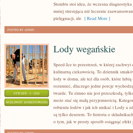
Stombis stoi idea, że wczesna diagnostyka j
mniej stresująca niż leczenie zaawansowane
pielęgnacji, ale
[ Read More ]
POSTED BY ADMIN
Lody wegańskie
Speed-Ice to przestrzeń, w której zachwyt
kulinarną ciekawością. To dziennik smaków
lody w domu, ale też dla osób, które lubi
rozumieć, dlaczego jedne porcje wychodzą
twarde. Tu zimno nie jest przeszkodą, tyl
STYCZEŃ - 4 - 2026
może stać się małą przyjemnością. Katego
LODY
MOŻLIWOŚĆ KOMENTOWANIA
robieniu lodów i jak ich unikać i Lody a z
WEGAŃSKIE
ZOSTAŁA WYŁĄCZONA
są tylko deserem. To historia o składnikach
o tym, jak w prosty sposób osiągnąć efekt 