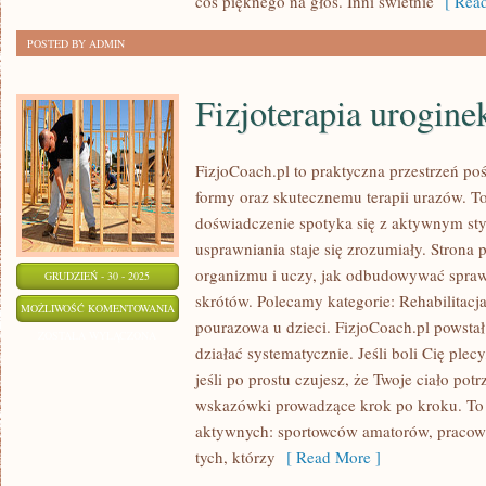
coś pięknego na głos. Inni świetnie
[ Read
POSTED BY ADMIN
Fizjoterapia urogine
FizjoCoach.pl to praktyczna przestrzeń po
formy oraz skutecznemu terapii urazów. T
doświadczenie spotyka się z aktywnym sty
usprawniania staje się zrozumiały. Strona
organizmu i uczy, jak odbudowywać spra
GRUDZIEŃ - 30 - 2025
skrótów. Polecamy kategorie: Rehabilitacj
FIZJOTERAPIA
MOŻLIWOŚĆ KOMENTOWANIA
pourazowa u dzieci. FizjoCoach.pl powstał
UROGINEKOLOGICZNA
ZOSTAŁA WYŁĄCZONA
działać systematycznie. Jeśli boli Cię plecy
jeśli po prostu czujesz, że Twoje ciało potr
wskazówki prowadzące krok po kroku. To
aktywnych: sportowców amatorów, pracown
tych, którzy
[ Read More ]