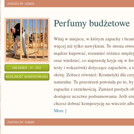
POSTED BY ADMIN
Perfumy budżetowe
Witaj w miejscu, w którym zapachy i beaut
więcej niż tylko nawykiem. To strona stwo
mądrze kupować, rozumieć różnice międ
oraz wiedzieć, co naprawdę kryje się w for
testy i wskazówki dotyczące zapachów, a t
GRUDZIEŃ - 30 - 2025
skórę. Zobacz również: Kosmetyki dla cer
PERFUMY
MOŻLIWOŚĆ KOMENTOWANIA
naturalne. Ta przestrzeń powstała po to, by
BUDŻETOWE
ZOSTAŁA WYŁĄCZONA
zapachu z rzetelnością. Zamiast pustych o
dostajesz uczciwe podsumowania. Jeśli sz
chcesz dobrać kompozycję na wieczór albo
More ]
POSTED BY ADMIN