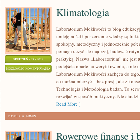
Klimatologia
Laboratorium Możliwości to blog edukacy
umiejętności i poszerzanie wiedzy są trak
spokojny, metodyczny i jednocześnie pełen
pomaga uczyć się mądrzej, budować rutyny 
praktyką. Nazwa „Laboratorium” nie jest 
GRUDZIEŃ - 28 - 2025
podejście oparte na weryfikowaniu, a nie n
KLIMATOLOGIA
MOŻLIWOŚĆ KOMENTOWANIA
Laboratorium Możliwości zachęca do tego,
ZOSTAŁA WYŁĄCZONA
co można mierzyć – bez presji, ale z kons
Technologia i Metodologia badań. To serwi
rozwijać w sposób praktyczny. Nie chodzi t
Read More ]
POSTED BY ADMIN
Rowerowe finanse i 