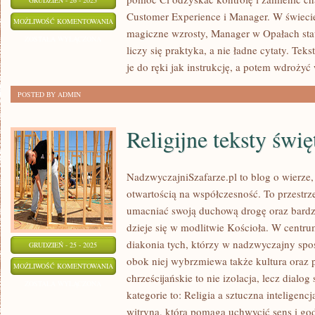
GRUDZIEŃ - 26 - 2025
Customer Experience i Manager. W świeci
PSYCHOLOGIA
MOŻLIWOŚĆ KOMENTOWANIA
magiczne wzrosty, Manager w Opałach sta
W
ZOSTAŁA WYŁĄCZONA
liczy się praktyka, a nie ładne cytaty. Tek
BIZNESIE
je do ręki jak instrukcję, a potem wdrożyć
POSTED BY ADMIN
Religijne teksty świę
NadzwyczajniSzafarze.pl to blog o wierze, 
otwartością na współczesność. To przestrz
umacniać swoją duchową drogę oraz bardz
dzieje się w modlitwie Kościoła. W centr
diakonia tych, którzy w nadzwyczajny spo
GRUDZIEŃ - 25 - 2025
obok niej wybrzmiewa także kultura oraz 
RELIGIJNE
MOŻLIWOŚĆ KOMENTOWANIA
chrześcijańskie to nie izolacja, lecz dialo
TEKSTY
ZOSTAŁA WYŁĄCZONA
kategorie to: Religia a sztuczna inteligencj
ŚWIĘTE
witryna, która pomaga uchwycić sens i g