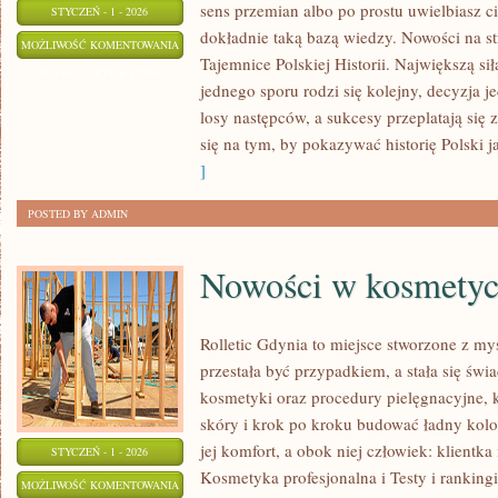
sens przemian albo po prostu uwielbiasz
STYCZEŃ - 1 - 2026
dokładnie taką bazą wiedzy. Nowości na str
POLSKA
MOŻLIWOŚĆ KOMENTOWANIA
Tajemnice Polskiej Historii. Największą siłą
W
ZOSTAŁA WYŁĄCZONA
jednego sporu rodzi się kolejny, decyzja
OKRESIE
losy następców, a sukcesy przeplatają si
ROZBIORÓW
się na tym, by pokazywać historię Polski 
]
POSTED BY ADMIN
Nowości w kosmety
Rolletic Gdynia to miejsce stworzone z my
przestała być przypadkiem, a stała się świ
kosmetyki oraz procedury pielęgnacyjne, 
skóry i krok po kroku budować ładny kolo
jej komfort, a obok niej człowiek: klientka
STYCZEŃ - 1 - 2026
Kosmetyka profesjonalna i Testy i rankingi
NOWOŚCI
MOŻLIWOŚĆ KOMENTOWANIA