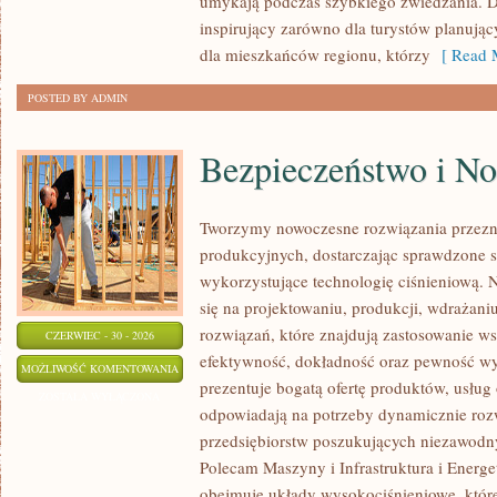
umykają podczas szybkiego zwiedzania. D
inspirujący zarówno dla turystów planują
dla mieszkańców regionu, którzy
[ Read M
POSTED BY ADMIN
Bezpieczeństwo i N
Tworzymy nowoczesne rozwiązania przezn
produkcyjnych, dostarczając sprawdzone 
wykorzystujące technologię ciśnieniową. N
się na projektowaniu, produkcji, wdrażan
rozwiązań, które znajdują zastosowanie wsz
CZERWIEC - 30 - 2026
efektywność, dokładność oraz pewność w
BEZPIECZEŃSTWO
MOŻLIWOŚĆ KOMENTOWANIA
prezentuje bogatą ofertę produktów, usług 
I
ZOSTAŁA WYŁĄCZONA
odpowiadają na potrzeby dynamicznie rozw
NORMY
przedsiębiorstw poszukujących niezawodn
Polecam Maszyny i Infrastruktura i Energe
obejmuje układy wysokociśnieniowe, które