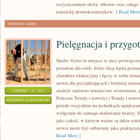
oczyszczaniem skóry, włosów oraz całego c
tematykę dermokosmetyków
[ Read More
POSTED BY ADMIN
Pielęgnacja i przygo
Studio Veriss to miejsce w sieci poświęco
poradom dla osób, które chcą lepiej pozna
charakter edukacyjny i łączy w sobie tem
serwis dla początkujących i bardziej za
znaleźć zarówno tematyczne zestawienia, j
CZERWIEC - 19 - 2026
Polecam Trendy i nowości i Trendy i nowoś
PIELĘGNACJA
MOŻLIWOŚĆ KOMENTOWANIA
przede wszystkim na technikach upiększani
I
ZOSTAŁA WYŁĄCZONA
wyłącznie do samego malowania twarzy. St
PRZYGOTOWANIE
jako całość, w którym ważne są także est
SKÓRY
serwis może być odbierany jako praktyczn
Read More ]