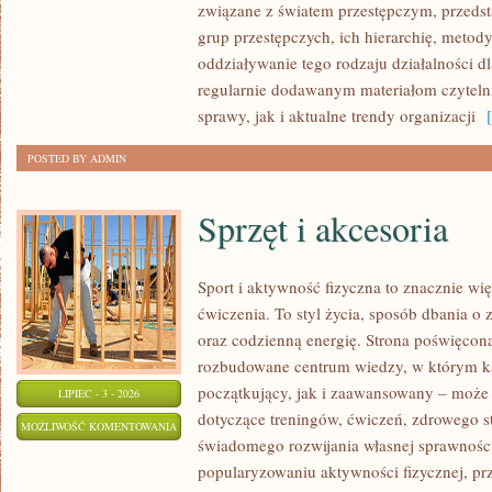
związane z światem przestępczym, przedst
grup przestępczych, ich hierarchię, metod
oddziaływanie tego rodzaju działalności d
regularnie dodawanym materiałom czytel
sprawy, jak i aktualne trendy organizacji
[ 
POSTED BY ADMIN
Sprzęt i akcesoria
Sport i aktywność fizyczna to znacznie wię
ćwiczenia. To styl życia, sposób dbania o
oraz codzienną energię. Strona poświęcona
rozbudowane centrum wiedzy, w którym k
początkujący, jak i zaawansowany – może 
LIPIEC - 3 - 2026
dotyczące treningów, ćwiczeń, zdrowego st
SPRZĘT
MOŻLIWOŚĆ KOMENTOWANIA
świadomego rozwijania własnej sprawności
I
ZOSTAŁA WYŁĄCZONA
popularyzowaniu aktywności fizycznej, pr
AKCESORIA