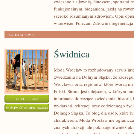
związane z siłownią, fitnessem, sportami r
funkcjonalnym, bieganiem, jazdą na rowerz
szeroko rozumianym zdrowiem. Opis opier
w serwisie. Polecam Zdrowie i regeneracja 
POSTED BY ADMIN
Świdnica
Moda Wrocław to rozbudowany serwis int
zwiedzaniu na Dolnym Śląsku, ze szczeg
Wrocławia oraz regionów, które tworzą ni
Polski. Strona jest miejscem, w którym mo
informacje dotyczące zwiedzania, historii, 
LIPIEC - 2 - 2026
wydarzeń, rekreacji oraz codziennego życi
ŚWIDNICA
MOŻLIWOŚĆ KOMENTOWANIA
Dolnego Śląska. To blog dla osób, które lu
ZOSTAŁA WYŁĄCZONA
charakterem. Moda Wrocław nie ogranicza 
znanych atrakcji, ale pokazuje również ukry