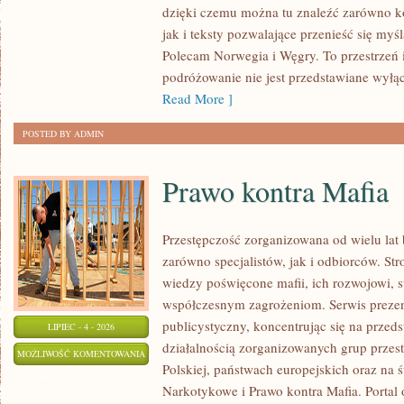
dzięki czemu można tu znaleźć zarówno k
jak i teksty pozwalające przenieść się myś
Polecam Norwegia i Węgry. To przestrzeń 
podróżowanie nie jest przedstawiane wyłą
Read More ]
POSTED BY ADMIN
Prawo kontra Mafia
Przestępczość zorganizowana od wielu lat
zarówno specjalistów, jak i odbiorców. St
wiedzy poświęcone mafii, ich rozwojowi, st
współczesnym zagrożeniom. Serwis prezen
publicystyczny, koncentrując się na przed
LIPIEC - 4 - 2026
działalnością zorganizowanych grup przes
PRAWO
MOŻLIWOŚĆ KOMENTOWANIA
Polskiej, państwach europejskich oraz na 
KONTRA
ZOSTAŁA WYŁĄCZONA
Narkotykowe i Prawo kontra Mafia. Portal
MAFIA