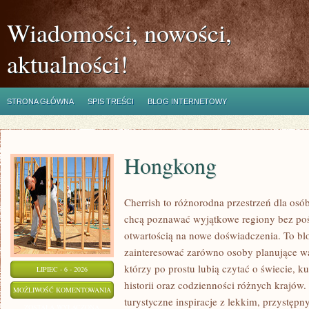
Wiadomości, nowości,
aktualności!
STRONA GŁÓWNA
SPIS TREŚCI
BLOG INTERNETOWY
Hongkong
Cherrish to różnorodna przestrzeń dla osób,
chcą poznawać wyjątkowe regiony bez pośp
otwartością na nowe doświadczenia. To bl
zainteresować zarówno osoby planujące wa
którzy po prostu lubią czytać o świecie, ku
LIPIEC - 6 - 2026
historii oraz codzienności różnych krajów.
HONGKONG
MOŻLIWOŚĆ KOMENTOWANIA
turystyczne inspiracje z lekkim, przystę
ZOSTAŁA WYŁĄCZONA