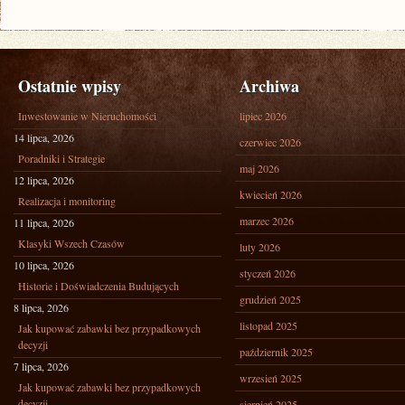
Ostatnie wpisy
Archiwa
Inwestowanie w Nieruchomości
lipiec 2026
14 lipca, 2026
czerwiec 2026
Poradniki i Strategie
maj 2026
12 lipca, 2026
kwiecień 2026
Realizacja i monitoring
marzec 2026
11 lipca, 2026
Klasyki Wszech Czasów
luty 2026
10 lipca, 2026
styczeń 2026
Historie i Doświadczenia Budujących
grudzień 2025
8 lipca, 2026
listopad 2025
Jak kupować zabawki bez przypadkowych
decyzji
październik 2025
7 lipca, 2026
wrzesień 2025
Jak kupować zabawki bez przypadkowych
decyzji
sierpień 2025