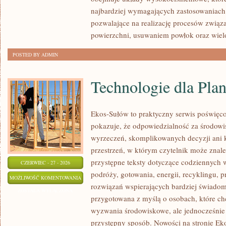
najbardziej wymagających zastosowaniach
pozwalające na realizację procesów zwią
powierzchni, usuwaniem powłok oraz wie
POSTED BY ADMIN
Technologie dla Plan
Ekos-Sułów to praktyczny serwis poświęcon
pokazuje, że odpowiedzialność za środowi
wyrzeczeń, skomplikowanych decyzji ani 
przestrzeń, w którym czytelnik może znale
przystępne teksty dotyczące codziennych
CZERWIEC - 27 - 2026
podróży, gotowania, energii, recyklingu, 
TECHNOLOGIE
MOŻLIWOŚĆ KOMENTOWANIA
rozwiązań wspierających bardziej świadomy
DLA
ZOSTAŁA WYŁĄCZONA
przygotowana z myślą o osobach, które c
PLANETY
wyzwania środowiskowe, ale jednocześnie 
przystępny sposób. Nowości na stronie Ek