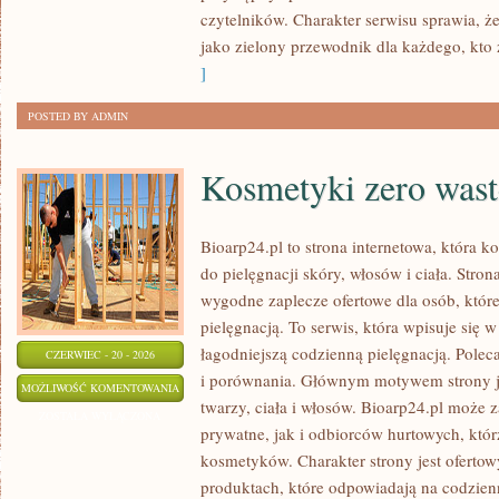
czytelników. Charakter serwisu sprawia, 
jako zielony przewodnik dla każdego, kto z
]
POSTED BY ADMIN
Kosmetyki zero wast
Bioarp24.pl to strona internetowa, która k
do pielęgnacji skóry, włosów i ciała. Stro
wygodne zaplecze ofertowe dla osób, które
pielęgnacją. To serwis, która wpisuje się 
łagodniejszą codzienną pielęgnacją. Polec
CZERWIEC - 20 - 2026
i porównania. Głównym motywem strony j
KOSMETYKI
MOŻLIWOŚĆ KOMENTOWANIA
twarzy, ciała i włosów. Bioarp24.pl może
ZERO
ZOSTAŁA WYŁĄCZONA
prywatne, jak i odbiorców hurtowych, któ
WASTE
kosmetyków. Charakter strony jest ofertow
produktach, które odpowiadają na codzien