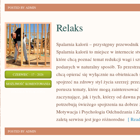
POSTED BY ADMIN
Relaks
Spalarnia kalorii – przystępny przewodnik
Spalarnia kalorii to miejsce w internecie 
które chcą poznać temat redukcji wagi i s
podanych w naturalny sposób. To przestrze
chcą opierać się wyłącznie na obietnicach 
CZERWIEC - 17 - 2026
spojrzeć na zdrowy styl życia szerzej: prze
RELAKS
MOŻLIWOŚĆ KOMENTOWANIA
porusza tematy, które mogą zainteresowa
ZOSTAŁA WYŁĄCZONA
zaczynające, jak i tych, którzy od dawna p
potrzebują świeżego spojrzenia na dobrze
Motywacja i Psychologia Odchudzania i Z
zaletą serwisu jest jego różnorodne
[ Read
POSTED BY ADMIN