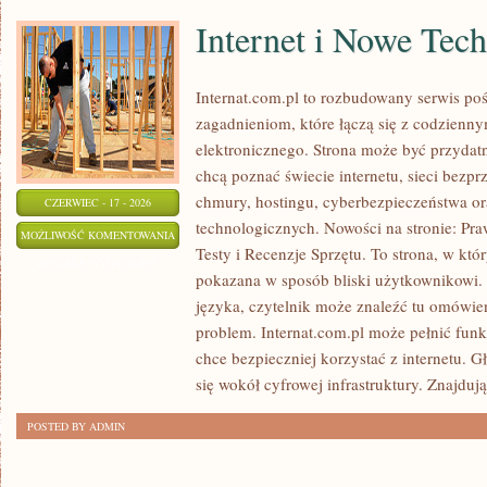
Internet i Nowe Tec
Internat.com.pl to rozbudowany serwis po
zagadnieniom, które łączą się z codzienn
elektronicznego. Strona może być przydat
chcą poznać świecie internetu, sieci bez
chmury, hostingu, cyberbezpieczeństwa o
CZERWIEC - 17 - 2026
technologicznych. Nowości na stronie: Praw
INTERNET
MOŻLIWOŚĆ KOMENTOWANIA
Testy i Recenzje Sprzętu. To strona, w któ
I
ZOSTAŁA WYŁĄCZONA
pokazana w sposób bliski użytkownikowi
NOWE
języka, czytelnik może znaleźć tu omówie
TECHNOLOGIE
problem. Internat.com.pl może pełnić funk
chce bezpieczniej korzystać z internetu. 
się wokół cyfrowej infrastruktury. Znajdują
POSTED BY ADMIN