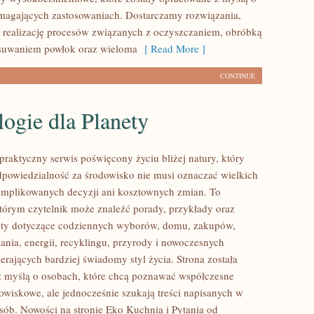
magających zastosowaniach. Dostarczamy rozwiązania,
 realizację procesów związanych z oczyszczaniem, obróbką
usuwaniem powłok oraz wieloma
[ Read More ]
CONTINUE
ogie dla Planety
praktyczny serwis poświęcony życiu bliżej natury, który
dpowiedzialność za środowisko nie musi oznaczać wielkich
mplikowanych decyzji ani kosztownych zmian. To
którym czytelnik może znaleźć porady, przykłady oraz
sty dotyczące codziennych wyborów, domu, zakupów,
ania, energii, recyklingu, przyrody i nowoczesnych
rających bardziej świadomy styl życia. Strona została
 myślą o osobach, które chcą poznawać współczesne
wiskowe, ale jednocześnie szukają treści napisanych w
sób. Nowości na stronie Eko Kuchnia i Pytania od