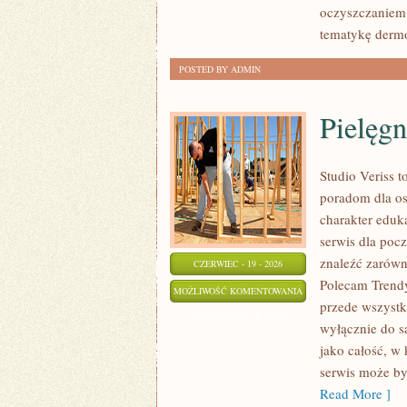
oczyszczaniem 
tematykę der
POSTED BY ADMIN
Pielęgn
Studio Veriss 
poradom dla os
charakter eduk
serwis dla poc
znaleźć zarówn
CZERWIEC - 19 - 2026
Polecam Trendy
PIELĘGNACJA
MOŻLIWOŚĆ KOMENTOWANIA
przede wszystki
I
ZOSTAŁA WYŁĄCZONA
wyłącznie do s
PRZYGOTOWANIE
jako całość, w
SKÓRY
serwis może by
Read More ]