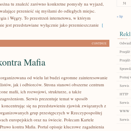
31
ożna tu znaleźć zarówno konkretne pomysły na wyjazd,
zwalające przenieść się myślami do odległych miejsc.
« lip
ia i Węgry. To przestrzeń internetowa, w którym
ie jest przedstawiane wyłącznie jako przemieszczanie
[
Rekl
Odwiedź
CONTINUE
Przejdź 
kontra Mafia
Przejdź 
Sprawdź
zorganizowana od wielu lat budzi ogromne zainteresowanie
Poznaj 
listów, jak i odbiorców. Strona stanowi obszerne centrum
Serwis
ne mafii, ich rozwojowi, strukturze, a także
HTTP
agrożeniom. Serwis prezentuje temat w sposób
Serwis
, koncentrując się na przedstawieniu zjawisk związanych z
WWW
zorganizowanych grup przestępczych w Rzeczypospolitej
twach europejskich oraz na świecie. Polecam Kartele
Serwis
Prawo kontra Mafia. Portal opisuje kluczowe zagadnienia