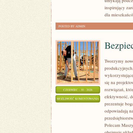
umykają podcza
inspirujący za
dla mieszkańcó
POSTED BY ADMIN
Bezpie
Tworzymy nowo
produkcyjnych,
wykorzystujące
się na projekt
rozwiązań, któr
CZERWIEC - 30 - 2026
efektywność, 
BEZPIECZEŃSTWO
MOŻLIWOŚĆ KOMENTOWANIA
prezentuje boga
I
ZOSTAŁA WYŁĄCZONA
odpowiadają na
NORMY
przedsiębiorst
Polecam Maszyn
obejmuje układ