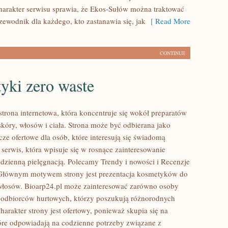
harakter serwisu sprawia, że Ekos-Sułów można traktować
zewodnik dla każdego, kto zastanawia się, jak
[ Read More
CONTINUE
yki zero waste
strona internetowa, która koncentruje się wokół preparatów
skóry, włosów i ciała. Strona może być odbierana jako
ze ofertowe dla osób, które interesują się świadomą
 serwis, która wpisuje się w rosnące zainteresowanie
odzienną pielęgnacją. Polecamy Trendy i nowości i Recenzje
 Głównym motywem strony jest prezentacja kosmetyków do
i włosów. Bioarp24.pl może zainteresować zarówno osoby
i odbiorców hurtowych, którzy poszukują różnorodnych
arakter strony jest ofertowy, ponieważ skupia się na
óre odpowiadają na codzienne potrzeby związane z