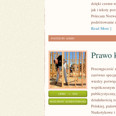
dzięki czemu m
jak i teksty po
Polecam Norweg
podróżowanie n
Read More ]
POSTED BY ADMIN
Prawo 
Przestępczość 
zarówno specja
wiedzy poświęco
współczesnym z
publicystyczny
LIPIEC - 4 - 2026
działalnością 
PRAWO
MOŻLIWOŚĆ KOMENTOWANIA
Polskiej, pańs
KONTRA
ZOSTAŁA WYŁĄCZONA
Narkotykowe i 
MAFIA