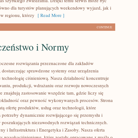
s szybkiego zwiedzania. Dzięki temu serwis może być
równo dla turystów planujących weekendowy wyjazd, jak i
w regionu, którzy
[ Read More ]
CONTINUE
czeństwo i Normy
czesne rozwiązania przeznaczone dla zakładów
 dostarczając sprawdzone systemy oraz urządzenia
 technologię ciśnieniową. Nasza działalność koncentruje
owaniu, produkcji, wdrażaniu oraz rozwoju nowoczesnych
e znajdują zastosowanie wszędzie tam, gdzie liczy się
dokładność oraz pewność wykonywanych procesów. Strona
tą ofertę produktów, usług oraz technologii, które
 potrzeby dynamicznie rozwijającego się przemysłu i
w poszukujących niezawodnych rozwiązań technicznych.
y i Infrastruktura i Energetyka i Zasoby. Nasza oferta
y wysokociśnieniowe, które zostały opracowane z myślą o