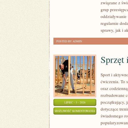
związane z świ
grup przestępc
oddziaływanie 
regularnie do
sprawy, jak i a
POSTED BY ADMIN
Sprzęt 
Sport i aktywno
ćwiczenia. To 
oraz codzienną
rozbudowane c
początkujący, 
LIPIEC - 3 - 2026
dotyczące tren
SPRZĘT
MOŻLIWOŚĆ KOMENTOWANIA
świadomego roz
I
ZOSTAŁA WYŁĄCZONA
popularyzowani
AKCESORIA