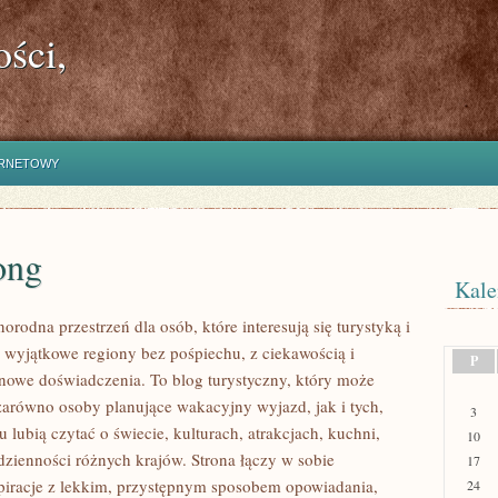
ści,
ERNETOWY
ong
Kale
norodna przestrzeń dla osób, które interesują się turystyką i
wyjątkowe regiony bez pośpiechu, z ciekawością i
P
 nowe doświadczenia. To blog turystyczny, który może
zarówno osoby planujące wakacyjny wyjazd, jak i tych,
3
u lubią czytać o świecie, kulturach, atrakcjach, kuchni,
10
odzienności różnych krajów. Strona łączy w sobie
17
spiracje z lekkim, przystępnym sposobem opowiadania,
24