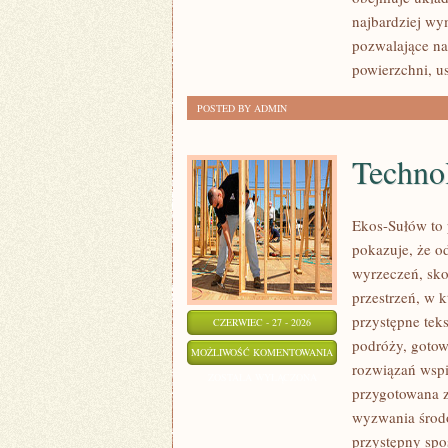
najbardziej wy
pozwalające na
powierzchni, 
POSTED BY ADMIN
Technol
Ekos-Sułów to 
pokazuje, że o
wyrzeczeń, sko
przestrzeń, w 
przystępne tek
CZERWIEC - 27 - 2026
podróży, gotow
TECHNOLOGIE
MOŻLIWOŚĆ KOMENTOWANIA
rozwiązań wspie
DLA
ZOSTAŁA WYŁĄCZONA
przygotowana z
PLANETY
wyzwania środo
przystępny spo