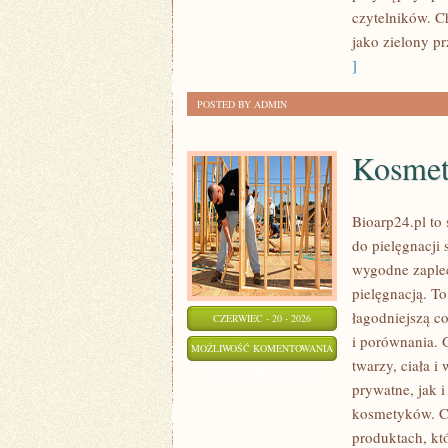
czytelników. C
jako zielony pr
]
POSTED BY ADMIN
Kosmet
Bioarp24.pl to 
do pielęgnacji 
wygodne zaplec
pielęgnacją. To
łagodniejszą c
CZERWIEC - 20 - 2026
i porównania.
KOSMETYKI
MOŻLIWOŚĆ KOMENTOWANIA
twarzy, ciała 
ZERO
ZOSTAŁA WYŁĄCZONA
prywatne, jak 
WASTE
kosmetyków. Ch
produktach, kt