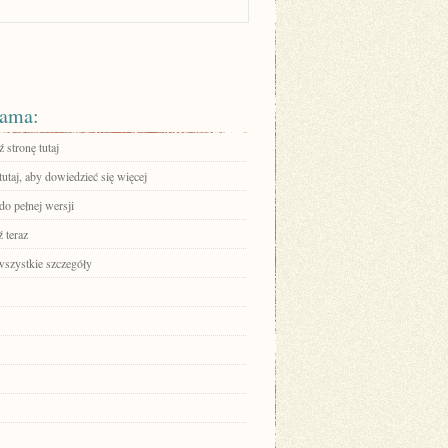
ama:
 stronę tutaj
tutaj, aby dowiedzieć się więcej
do pełnej wersji
 teraz
wszystkie szczegóły