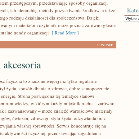
atem przestępczym, przedstawiając sposoby organizacji
Kate
zych, ich hierarchię, metody pozyskiwania środków, a także
tego rodzaju działalności dla społeczeństwa. Dzięki
Kategorie
dawanym materiałom czytelnik może poznać zarówno głośne
ktualne trendy organizacji
[ Read More ]
CONTINUE
i akcesoria
ść fizyczna to znacznie więcej niż tylko regularne
styl życia, sposób dbania o zdrowie, dobre samopoczucie
 energię. Strona poświęcona tej tematyce stanowi
entrum wiedzy, w którym każdy miłośnik ruchu – zarówno
jak i zaawansowany – może znaleźć wartościowe materiały
ingów, ćwiczeń, zdrowego stylu życia, odżywiania oraz
wijania własnej sprawności. Serwis koncentruje się na
u aktywności fizycznej, przedstawiając zagadnienia