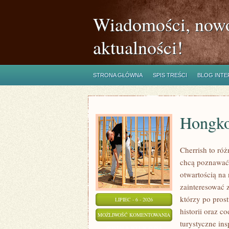
Wiadomości, nowo
aktualności!
STRONA GŁÓWNA
SPIS TREŚCI
BLOG INT
Hongk
Cherrish to róż
chcą poznawać 
otwartością na
zainteresować 
którzy po prost
LIPIEC - 6 - 2026
historii oraz c
HONGKONG
MOŻLIWOŚĆ KOMENTOWANIA
turystyczne in
ZOSTAŁA WYŁĄCZONA