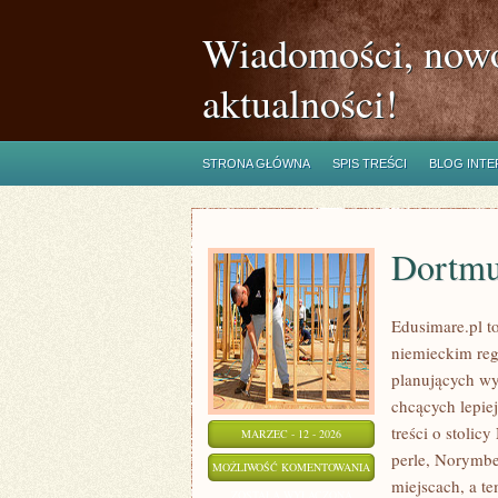
Wiadomości, nowo
aktualności!
STRONA GŁÓWNA
SPIS TREŚCI
BLOG INT
Dortm
Edusimare.pl t
niemieckim reg
planujących wy
chcących lepie
treści o stolic
MARZEC - 12 - 2026
perle, Norymbe
DORTMUND
MOŻLIWOŚĆ KOMENTOWANIA
miejscach, a t
ZOSTAŁA WYŁĄCZONA