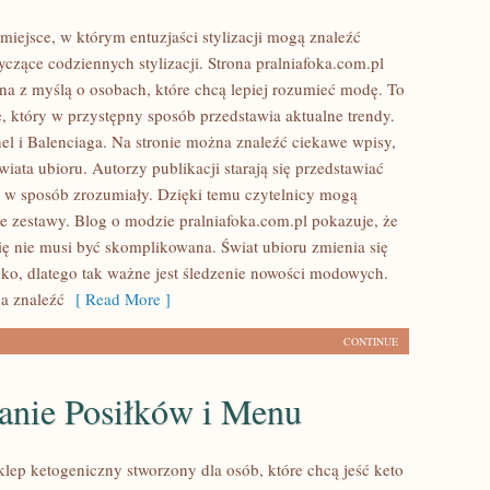
 miejsce, w którym entuzjaści stylizacji mogą znaleźć
czące codziennych stylizacji. Strona pralniafoka.com.pl
ona z myślą o osobach, które chcą lepiej rozumieć modę. To
e, który w przystępny sposób przedstawia aktualne trendy.
l i Balenciaga. Na stronie można znaleźć ciekawe wpisy,
wiata ubioru. Autorzy publikacji starają się przedstawiać
u w sposób zrozumiały. Dzięki temu czytelnicy mogą
e zestawy. Blog o modzie pralniafoka.com.pl pokazuje, że
się nie musi być skomplikowana. Świat ubioru zmienia się
ko, dlatego tak ważne jest śledzenie nowości modowych.
a znaleźć
[ Read More ]
CONTINUE
anie Posiłków i Menu
klep ketogeniczny stworzony dla osób, które chcą jeść keto