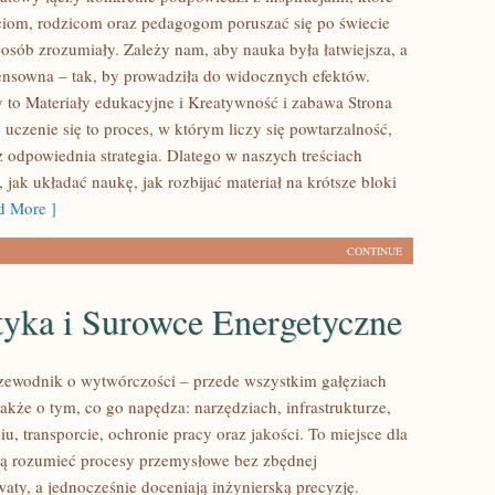
iom, rodzicom oraz pedagogom poruszać się po świecie
osób zrozumiały. Zależy nam, aby nauka była łatwiejsza, a
ensowna – tak, by prowadziła do widocznych efektów.
 to Materiały edukacyjne i Kreatywność i zabawa Strona
e uczenie się to proces, w którym liczy się powtarzalność,
 odpowiednia strategia. Dlatego w naszych treściach
jak układać naukę, jak rozbijać materiał na krótsze bloki
 More ]
CONTINUE
tyka i Surowce Energetyczne
zewodnik o wytwórczości – przede wszystkim gałęziach
akże o tym, co go napędza: narzędziach, infrastrukturze,
u, transporcie, ochronie pracy oraz jakości. To miejsce dla
cą rozumieć procesy przemysłowe bez zbędnej
aty, a jednocześnie doceniają inżynierską precyzję.