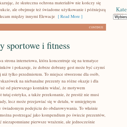
kazując, że skuteczna ochrona materiałów nie kończy się
Kate
kcie, ale obejmuje też świadome użytkowanie i późniejszą
olecam między innymi Elewacje
[ Read More ]
Kategorie
CONTINUE
y sportowe i fitness
owa strona internetowa, która koncentruje się na tematyce
nków i pokazuje, że dobrze dobrany gest może być czymś
j niż tylko przedmiotem. To miejsce stworzone dla osób,
wskazówek na niebanalne prezenty na różne okazje i dla
Już od pierwszego kontaktu widać, że motywem
 tutaj estetyka, a także przekonanie, że prestiż nie musi
ady, lecz może przejawiać się w detalu, w umiejętnym
w świadomym podejściu do obdarowywania. To właśnie
i można postrzegać jako kompendium po świecie prezentów,
ić niezapomniane pierwsze wrażenie, ale jednocześnie