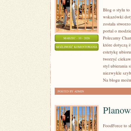
Blog o stylu to
wskazówki doty
została stworz
portal o modzi
Polecamy Chane
MARZEC - 10 - 2026
które dotyczą ś
H&M
MOŻLIWOŚĆ KOMENTOWANIA
estetykę ubior
ZOSTAŁA WYŁĄCZONA
tworzyć ciekaw
styl ubierania 
niezwykle szyb
Na blogu możn
POSTED BY ADMIN
Planow
FoodForce to s