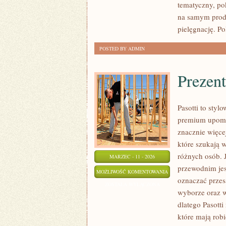
tematyczny, po
(DIY)
na samym produ
pielęgnację. P
POSTED BY ADMIN
Prezent
Pasotti to styl
premium upomi
znacznie więce
które szukają 
różnych osób. 
MARZEC - 11 - 2026
przewodnim jest
PREZENTY
MOŻLIWOŚĆ KOMENTOWANIA
oznaczać przes
SPORTOWE
ZOSTAŁA WYŁĄCZONA
wyborze oraz 
I
dlatego Pasott
FITNESS
które mają rob