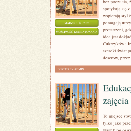
bez poczucia, 
spotykają się 
wspierają styl 
pomagają utrzy
MARZEC - 8 - 2026
przestrzeni, gdz
PLANOWANIE
MOŻLIWOŚĆ KOMENTOWANIA
idea jest dokła
POSIŁKÓW
ZOSTAŁA WYŁĄCZONA
Cukrzyków i In
I
szeroki świat 
MENU
deserów, przez
POSTED BY ADMIN
Edukac
zajęcia
To miejsce stwo
tylko jako prz
Nasz blog oświ