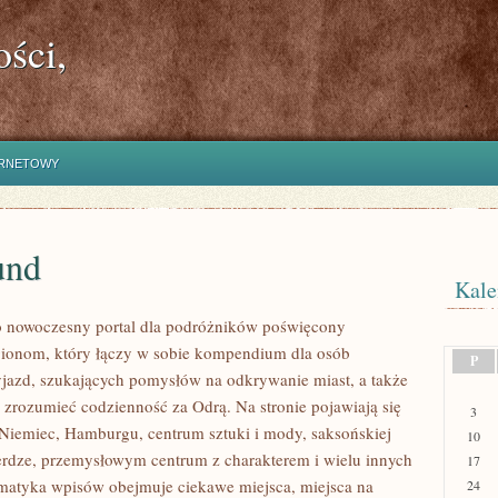
ści,
ERNETOWY
und
Kale
o nowoczesny portal dla podróżników poświęcony
ionom, który łączy w sobie kompendium dla osób
P
jazd, szukających pomysłów na odkrywanie miast, a także
j zrozumieć codzienność za Odrą. Na stronie pojawiają się
3
y Niemiec, Hamburgu, centrum sztuki i mody, saksońskiej
10
rdze, przemysłowym centrum z charakterem i wielu innych
17
ematyka wpisów obejmuje ciekawe miejsca, miejsca na
24