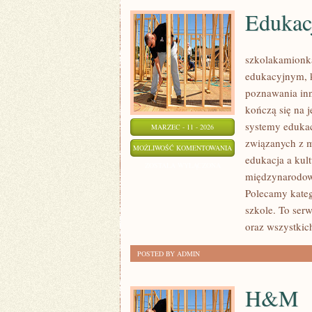
Edukacj
szkolakamionk
edukacyjnym, k
poznawania inn
kończą się na 
systemy edukac
MARZEC - 11 - 2026
związanych z m
EDUKACJA
MOŻLIWOŚĆ KOMENTOWANIA
edukacja a kult
A
ZOSTAŁA WYŁĄCZONA
międzynarodowe
KULTURA
Polecamy kateg
I
szkole. To ser
TRADYCJE
oraz wszystkich
POSTED BY ADMIN
H&M