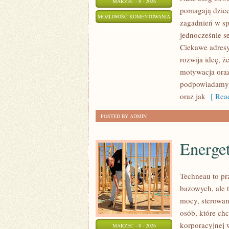
MARZEC - 8 - 2026
pomagają dziec
EDUKACJA
MOŻLIWOŚĆ KOMENTOWANIA
zagadnień w sp
DOMOWA
ZOSTAŁA WYŁĄCZONA
jednocześnie s
I
Ciekawe adresy
DODATKOWE
rozwija ideę, ż
ZAJĘCIA
motywacja oraz
podpowiadamy, 
oraz jak
[ Read
POSTED BY ADMIN
Energe
Techneau to pr
bazowych, ale t
mocy, sterowani
osób, które ch
korporacyjnej w
MARZEC - 8 - 2026