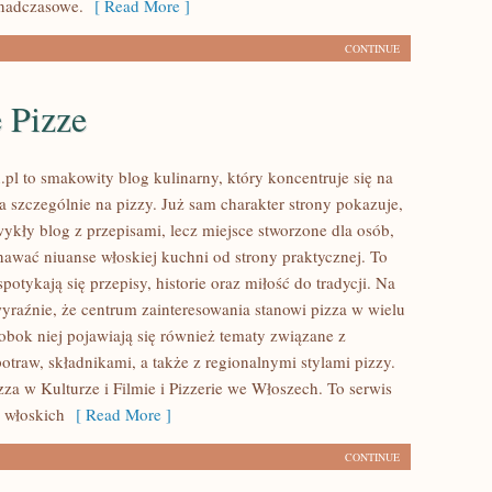
nadczasowe.
[ Read More ]
CONTINUE
 Pizze
.pl to smakowity blog kulinarny, który koncentruje się na
 a szczególnie na pizzy. Już sam charakter strony pokazuje,
zwykły blog z przepisami, lecz miejsce stworzone dla osób,
nawać niuanse włoskiej kuchni od strony praktycznej. To
spotykają się przepisy, historie oraz miłość do tradycji. Na
wyraźnie, że centrum zainteresowania stanowi pizza w wielu
 obok niej pojawiają się również tematy związane z
otraw, składnikami, a także z regionalnymi stylami pizzy.
zza w Kulturze i Filmie i Pizzerie we Włoszech. To serwis
 włoskich
[ Read More ]
CONTINUE