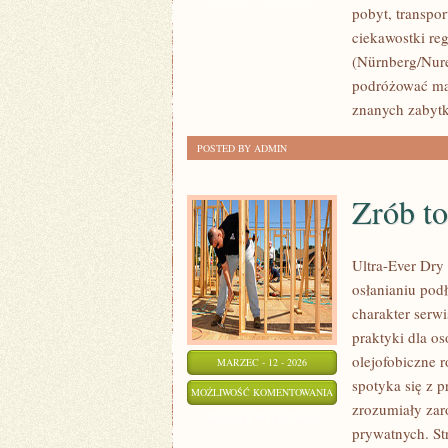
pobyt, transpor
ciekawostki re
(Nürnberg/Nure
podróżować mąd
znanych zabytk
POSTED BY ADMIN
Zrób t
Ultra-Ever Dry
osłanianiu pod
charakter serwi
praktyki dla os
olejofobiczne 
MARZEC - 12 - 2026
spotyka się z 
ZRÓB
MOŻLIWOŚĆ KOMENTOWANIA
zrozumiały zaró
TO
ZOSTAŁA WYŁĄCZONA
prywatnych. St
SAM