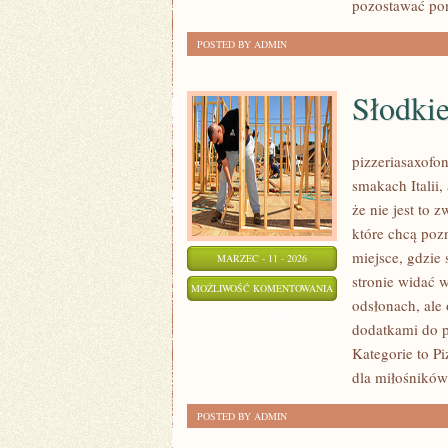
pozostawać po
POSTED BY ADMIN
Słodkie
pizzeriasaxofon
smakach Italii,
że nie jest to 
które chcą poz
miejsce, gdzie 
MARZEC - 11 - 2026
stronie widać 
SŁODKIE
MOŻLIWOŚĆ KOMENTOWANIA
odsłonach, ale
PIZZE
ZOSTAŁA WYŁĄCZONA
dodatkami do p
Kategorie to Pi
dla miłośników
POSTED BY ADMIN