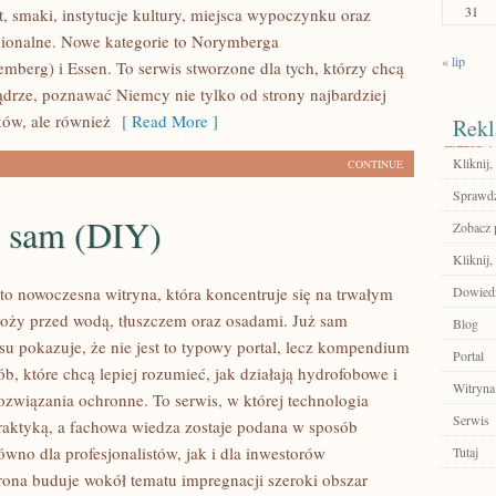
31
t, smaki, instytucje kultury, miejsca wypoczynku oraz
gionalne. Nowe kategorie to Norymberga
« lip
mberg) i Essen. To serwis stworzone dla tych, którzy chcą
rze, poznawać Niemcy nie tylko od strony najbardziej
ów, ale również
[ Read More ]
Rekl
Kliknij,
CONTINUE
Sprawdź
o sam (DIY)
Zobacz p
Kliknij,
 to nowoczesna witryna, która koncentruje się na trwałym
Dowiedz 
łoży przed wodą, tłuszczem oraz osadami. Już sam
Blog
su pokazuje, że nie jest to typowy portal, lecz kompendium
Portal
ób, które chcą lepiej rozumieć, jak działają hydrofobowe i
Witryna
rozwiązania ochronne. To serwis, w której technologia
Serwis
praktyką, a fachowa wiedza zostaje podana w sposób
wno dla profesjonalistów, jak i dla inwestorów
Tutaj
rona buduje wokół tematu impregnacji szeroki obszar