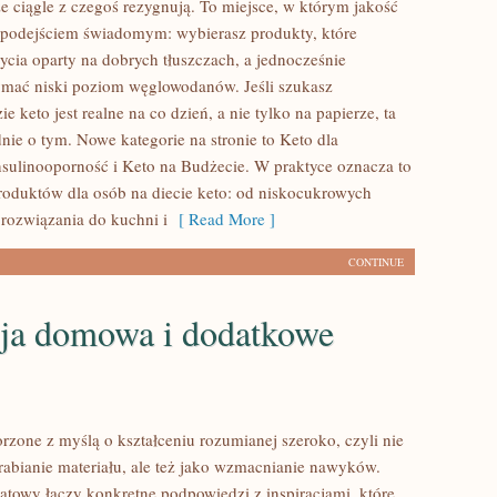
że ciągle z czegoś rezygnują. To miejsce, w którym jakość
z podejściem świadomym: wybierasz produkty, które
życia oparty na dobrych tłuszczach, a jednocześnie
mać niski poziom węglowodanów. Jeśli szukasz
ie keto jest realne na co dzień, a nie tylko na papierze, ta
dnie o tym. Nowe kategorie na stronie to Keto dla
sulinooporność i Keto na Budżecie. W praktyce oznacza to
produktów dla osób na diecie keto: od niskocukrowych
 rozwiązania do kuchni i
[ Read More ]
CONTINUE
ja domowa i dodatkowe
rzone z myślą o kształceniu rozumianej szeroko, czyli nie
erabianie materiału, ale też jako wzmacnianie nawyków.
atowy łączy konkretne podpowiedzi z inspiracjami, które