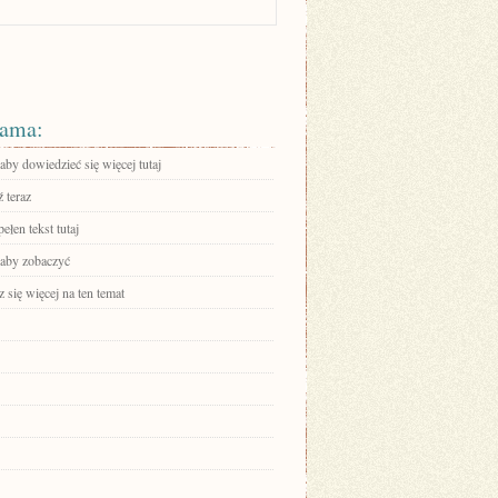
ama:
 aby dowiedzieć się więcej tutaj
 teraz
ełen tekst tutaj
 aby zobaczyć
się więcej na ten temat