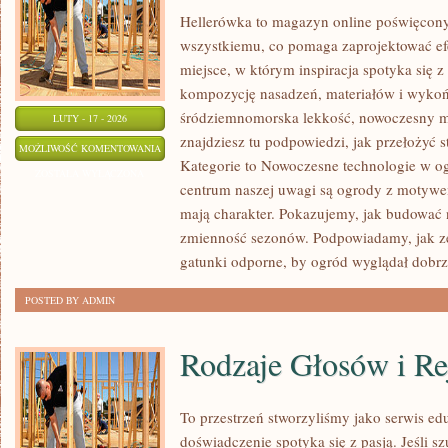
Hellerówka to magazyn online poświęcon
wszystkiemu, co pomaga zaprojektować e
miejsce, w którym inspiracja spotyka się z 
kompozycję nasadzeń, materiałów i wykończ
śródziemnomorska lekkość, nowoczesny mi
LUTY - 17 - 2026
znajdziesz tu podpowiedzi, jak przełożyć st
TRAWNIKI
MOŻLIWOŚĆ KOMENTOWANIA
Kategorie to Nowoczesne technologie w o
I
ZOSTAŁA WYŁĄCZONA
centrum naszej uwagi są ogrody z motywe
MURAWY
mają charakter. Pokazujemy, jak budować n
zmienność sezonów. Podpowiadamy, jak ze
gatunki odporne, by ogród wyglądał dobrze 
POSTED BY ADMIN
Rodzaje Głosów i Re
To przestrzeń stworzyliśmy jako serwis e
doświadczenie spotyka się z pasją. Jeśli sz