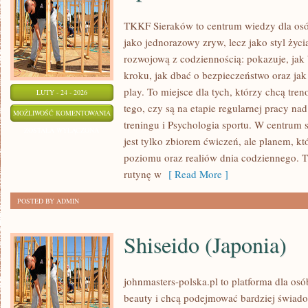
TKKF Sieraków to centrum wiedzy dla osób
jako jednorazowy zryw, lecz jako styl życi
rozwojową z codziennością: pokazuje, ja
kroku, jak dbać o bezpieczeństwo oraz jak
play. To miejsce dla tych, którzy chcą tren
LUTY - 24 - 2026
tego, czy są na etapie regularnej pracy na
SPORT
MOŻLIWOŚĆ KOMENTOWANIA
treningu i Psychologia sportu. W centrum se
ZOSTAŁA WYŁĄCZONA
jest tylko zbiorem ćwiczeń, ale planem, k
poziomu oraz realiów dnia codziennego.
rutynę w
[ Read More ]
POSTED BY ADMIN
Shiseido (Japonia)
johnmasters-polska.pl to platforma dla osób
beauty i chcą podejmować bardziej świad