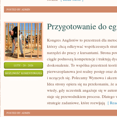
POSTED BY ADMIN
Przygotowanie do e
Kongres Anglistów to przestrzeń dla meto
którzy chcą odkrywać współczesnych strat
narzędzi do pracy z kursantami. Strona po
ciągle podnoszą kompetencje i traktują dy
doskonalenie. To wspólna przestrzeń teorii 
LUTY - 20 - 2026
pierwszoplanowa jest realny postęp oraz 
PRZYGOTOWANIE
MOŻLIWOŚĆ KOMENTOWANIA
i uczących się. Polecamy Wymowa i akcent 
DO
ZOSTAŁA WYŁĄCZONA
Idea strony opiera się na przekonaniu, że an
EGZAMINÓW
wtedy, gdy uczestnik angażuje się w auten
staje się przewodnikiem procesu. Dlatego 
strategie zadaniowe, które rozwijają
[ Read
POSTED BY ADMIN