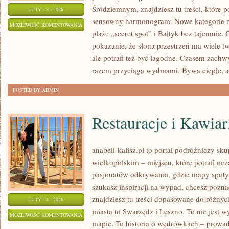
Śródziemnym, znajdziesz tu treści, które
LUTY - 8 - 2026
sensowny harmonogram. Nowe kategorie na 
KUCHNIA
MOŻLIWOŚĆ KOMENTOWANIA
plaże „secret spot” i Bałtyk bez tajemnic. 
NAD
ZOSTAŁA WYŁĄCZONA
pokazanie, że słona przestrzeń ma wiele 
MORZEM
ale potrafi też być łagodne. Czasem zach
razem przyciąga wydmami. Bywa ciepłe, a
POSTED BY ADMIN
Restauracje i Kawiar
anabell-kalisz.pl to portal podróżniczy sk
wielkopolskim – miejscu, które potrafi oc
pasjonatów odkrywania, gdzie mapy spotyka
szukasz inspiracji na wypad, chcesz pozna
znajdziesz tu treści dopasowane do różny
LUTY - 8 - 2026
miasta to Swarzędz i Leszno. To nie jest 
RESTAURACJE
MOŻLIWOŚĆ KOMENTOWANIA
mapie. To historia o wędrówkach – prowad
I
ZOSTAŁA WYŁĄCZONA