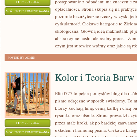
postępowanie z odpadami ma znaczenie zar
LUTY - 23 - 2026
opłacalności. Strona skupia się na praktyc
RODZAJE
MOŻLIWOŚĆ KOMENTOWANIA
pozornie bezużyteczne rzeczy w zysk, jed
ODPADÓW
ZOSTAŁA WYŁĄCZONA
cyrkularność. Ciekawe kategorie to Zielon
ekologiczna. Główną ideą makmetalik.pl jes
abstrakcyjne hasło, ale realny proces. Zam
czym jest surowiec wtórny oraz jakie są r
POSTED BY ADMIN
Kolor i Teoria Barw
Elfiki777 to pełen pomysłów blog dla osób
pismo odręczne w sposób świadomy. To mie
którzy kochają linię, cenią kartkę i chcą 
rysunku oraz piśmie. Strona prowadzi czyt
przez małe kroki, aż po bardziej zaawans
LUTY - 21 - 2026
układem i harmonią pisma. Ciekawe katego
KOLOR
MOŻLIWOŚĆ KOMENTOWANIA