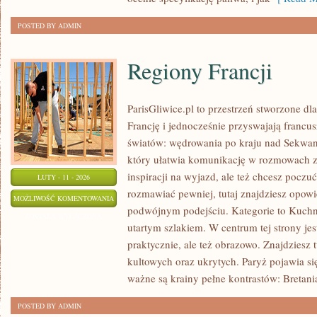
OZE
POSTED BY ADMIN
Regiony Francji
ParisGliwice.pl to przestrzeń stworzone dl
Francję i jednocześnie przyswajają franc
światów: wędrowania po kraju nad Sekwa
który ułatwia komunikację w rozmowach z 
inspiracji na wyjazd, ale też chcesz poczu
LUTY - 11 - 2026
rozmawiać pewniej, tutaj znajdziesz opow
REGIONY
MOŻLIWOŚĆ KOMENTOWANIA
podwójnym podejściu. Kategorie to Kuchni
FRANCJI
ZOSTAŁA WYŁĄCZONA
utartym szlakiem. W centrum tej strony jest
praktycznie, ale też obrazowo. Znajdziesz 
kultowych oraz ukrytych. Paryż pojawia si
ważne są krainy pełne kontrastów: Bretani
POSTED BY ADMIN