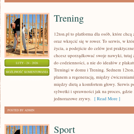
Trening
12ton.pl to platforma dla osób, które chc
oraz wkręcić się w rower. To serwis, w któ
życia, a podejście do celów jest praktyczn
chcesz uporządkować swoje nawyki, tutaj
do codzienności, a nie do ideałów z plakat
LUTY - 24 - 2026
Treningi w domu i Trening. Sednem 12ton.
TRENING
MOŻLIWOŚĆ KOMENTOWANIA
planem a regeneracją, między ćwiczeniami
ZOSTAŁA WYŁĄCZONA
między dietą a komfortem głowy. Serwis 
sylwetki i sprawności jak na proces, gdzie l
jednorazowe zrywy.
[ Read More ]
POSTED BY ADMIN
Sport