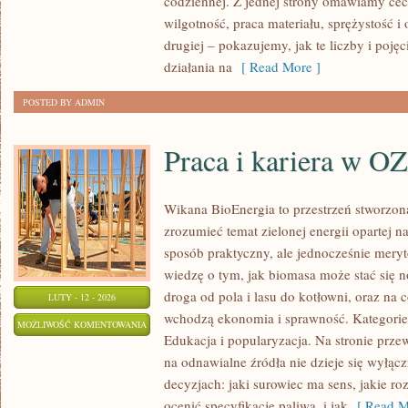
codziennej. Z jednej strony omawiamy cec
ŚWIATA
wilgotność, praca materiału, sprężystość i
drugiej – pokazujemy, jak te liczby i pojęc
działania na
[ Read More ]
POSTED BY ADMIN
Praca i kariera w O
Wikana BioEnergia to przestrzeń stworzona
zrozumieć temat zielonej energii opartej 
sposób praktyczny, ale jednocześnie mery
wiedzę o tym, jak biomasa może stać się n
droga od pola i lasu do kotłowni, oraz na
LUTY - 12 - 2026
wchodzą ekonomia i sprawność. Kategorie 
PRACA
MOŻLIWOŚĆ KOMENTOWANIA
Edukacja i popularyzacja. Na stronie przew
I
ZOSTAŁA WYŁĄCZONA
na odnawialne źródła nie dzieje się wyłącz
KARIERA
decyzjach: jaki surowiec ma sens, jakie ro
W
ocenić specyfikację paliwa, i jak
[ Read M