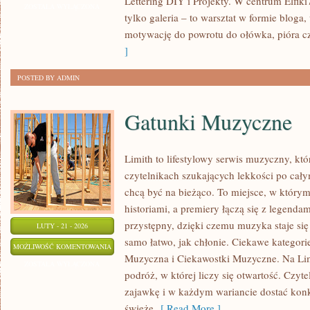
Lettering DIY i Projekty. W centrum Elfiki7
I
ZOSTAŁA WYŁĄCZONA
tylko galeria – to warsztat w formie blog
TEORIA
motywację do powrotu do ołówka, pióra cz
BARW
]
POSTED BY ADMIN
Gatunki Muzyczne
Limith to lifestylowy serwis muzyczny, któ
czytelnikach szukających lekkości po całym
chcą być na bieżąco. To miejsce, w którym
historiami, a premiery łączą się z legenda
przystępny, dzięki czemu muzyka staje się t
LUTY - 21 - 2026
samo łatwo, jak chłonie. Ciekawe kategorie
GATUNKI
MOŻLIWOŚĆ KOMENTOWANIA
Muzyczna i Ciekawostki Muzyczne. Na Lim
MUZYCZNE
ZOSTAŁA WYŁĄCZONA
podróż, w której liczy się otwartość. Czyte
zajawkę i w każdym wariancie dostać konkr
świeże
[ Read More ]