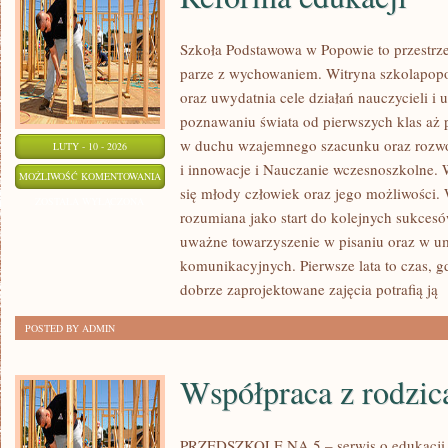
Szkoła Podstawowa w Popowie to przestrze
parze z wychowaniem. Witryna szkolapopo
oraz uwydatnia cele działań nauczycieli i 
poznawaniu świata od pierwszych klas aż 
w duchu wzajemnego szacunku oraz rozwoj
LUTY - 10 - 2026
i innowacje i Nauczanie wczesnoszkolne.
REFORMA
MOŻLIWOŚĆ KOMENTOWANIA
się młody człowiek oraz jego możliwości. 
EDUKACJI
ZOSTAŁA WYŁĄCZONA
rozumiana jako start do kolejnych sukcesów
uważne towarzyszenie w pisaniu oraz w um
komunikacyjnych. Pierwsze lata to czas, g
dobrze zaprojektowane zajęcia potrafią ją
[
POSTED BY ADMIN
Współpraca z rodzic
PRZEDSZKOLE NA 5 – serwis o edukacji d