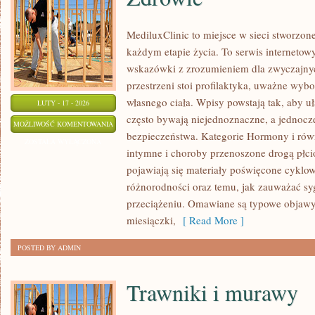
MediluxClinic to miejsce w sieci stworzon
każdym etapie życia. To serwis internetow
wskazówki z zrozumieniem dla zwyczajny
przestrzeni stoi profilaktyka, uważne wyb
własnego ciała. Wpisy powstają tak, aby uł
LUTY - 17 - 2026
często bywają niejednoznaczne, a jednocz
ZDROWIE
MOŻLIWOŚĆ KOMENTOWANIA
bezpieczeństwa. Kategorie Hormony i rów
ZOSTAŁA WYŁĄCZONA
intymne i choroby przenoszone drogą płc
pojawiają się materiały poświęcone cyklo
różnorodności oraz temu, jak zauważać sy
przeciążeniu. Omawiane są typowe objawy 
miesiączki,
[ Read More ]
POSTED BY ADMIN
Trawniki i murawy