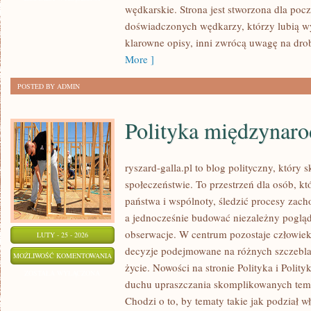
wędkarskie. Strona jest stworzona dla pocz
ZAWODY
doświadczonych wędkarzy, którzy lubią wy
WĘDKARSKIE
klarowne opisy, inni zwrócą uwagę na dro
More ]
POSTED BY ADMIN
Polityka międzynar
ryszard-galla.pl to blog polityczny, który 
społeczeństwie. To przestrzeń dla osób, 
państwa i wspólnoty, śledzić procesy zach
a jednocześnie budować niezależny pogląd
obserwacje. W centrum pozostaje człowiek 
LUTY - 25 - 2026
decyzje podejmowane na różnych szczeblac
POLITYKA
MOŻLIWOŚĆ KOMENTOWANIA
życie. Nowości na stronie Polityka i Polit
MIĘDZYNARODOWA
ZOSTAŁA WYŁĄCZONA
duchu upraszczania skomplikowanych tema
Chodzi o to, by tematy takie jak podział wł