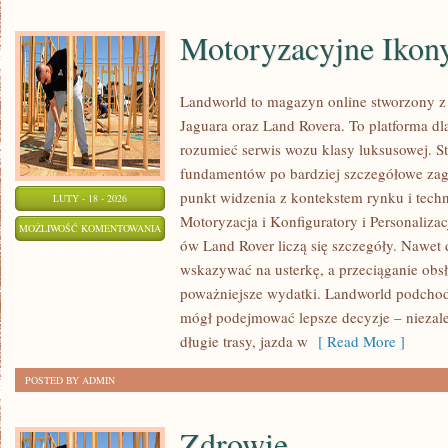
Motoryzacyjne Ikon
Landworld to magazyn online stworzony z
Jaguara oraz Land Rovera. To platforma dla
rozumieć serwis wozu klasy luksusowej. S
fundamentów po bardziej szczegółowe zag
punkt widzenia z kontekstem rynku i techno
LUTY - 18 - 2026
Motoryzacja i Konfiguratory i Personaliza
MOTORYZACYJNE
MOŻLIWOŚĆ KOMENTOWANIA
ów Land Rover liczą się szczegóły. Nawet 
IKONY
ZOSTAŁA WYŁĄCZONA
wskazywać na usterkę, a przeciąganie obsł
poważniejsze wydatki. Landworld podchodz
mógł podejmować lepsze decyzje – niezależ
długie trasy, jazda w
[ Read More ]
POSTED BY ADMIN
Zdrowie