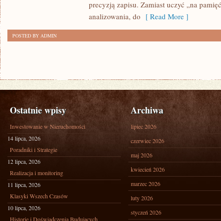
precyzją zapisu. Zamiast uczyć „na pamięć
analizowania, do
[ Read More ]
POSTED BY ADMIN
Ostatnie wpisy
Archiwa
Inwestowanie w Nieruchomości
lipiec 2026
14 lipca, 2026
czerwiec 2026
Poradniki i Strategie
maj 2026
12 lipca, 2026
kwiecień 2026
Realizacja i monitoring
marzec 2026
11 lipca, 2026
Klasyki Wszech Czasów
luty 2026
10 lipca, 2026
styczeń 2026
Historie i Doświadczenia Budujących