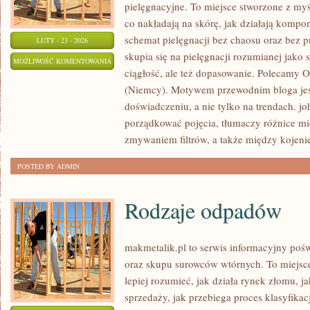
pielęgnacyjne. To miejsce stworzone z myśl
co nakładają na skórę, jak działają kompo
schemat pielęgnacji bez chaosu oraz bez
LUTY - 23 - 2026
skupia się na pielęgnacji rozumianej jako 
SHISEIDO
MOŻLIWOŚĆ KOMENTOWANIA
ciągłość, ale też dopasowanie. Polecamy Or
(JAPONIA)
ZOSTAŁA WYŁĄCZONA
(Niemcy). Motywem przewodnim bloga jest
doświadczeniu, a nie tylko na trendach. j
porządkować pojęcia, tłumaczy różnice m
zmywaniem filtrów, a także między kojeni
POSTED BY ADMIN
Rodzaje odpadów
makmetalik.pl to serwis informacyjny poś
oraz skupu surowców wtórnych. To miejsce 
lepiej rozumieć, jak działa rynek złomu, 
sprzedaży, jak przebiega proces klasyfikac