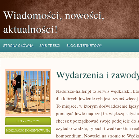
Wiadomości, nowości,
aktualności!
STRONA GŁÓWNA
SPIS TREŚCI
BLOG INTERNETOWY
Wydarzenia i zawod
Nadorsze-haller.pl to serwis wędkarski, kt
dla których łowienie ryb jest czymś więc
To miejsce, w którym doświadczenie łączy 
pomagać łowić mądrzej i z większą satysfakc
chcesz uporządkować swoje podejście do sp
LUTY - 26 - 2026
czytać o wodzie, rybach i wędkarskich real
WYDARZENIA
MOŻLIWOŚĆ KOMENTOWANIA
kompendium. Nowości na stronie to Wędkar
I
ZOSTAŁA WYŁĄCZONA