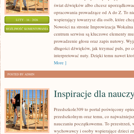
świat dźwięków albo chcesz uporządkować
opracowania prowadzące od A do Z. To nie j
wspierający towarzysz dla osób, które chc
LUTY - 16 - 2026
Nowości na stronie Improwizacja Wokalna
RODZAJE
MOŻLIWOŚĆ KOMENTOWANIA
centrum serwisu są kluczowe elementy muz
GŁOSÓW
ZOSTAŁA WYŁĄCZONA
prowadzenie głosu oraz zapis nutowy. Wy
I
długości dźwięków, jak trzymać puls, po co
REJESTRY
interpretować nuty. Dzięki temu nawet ktoś
WOKALNE
More ]
POSTED BY ADMIN
Inspiracje dla nauczy
Przedszkole309 to portal poświęcony opi
przedszkolnym oraz temu, co najważniejsz
nauczaniu początkowemu. To przestrzeń, 
wychowawcy i osoby wspierające dzieci z