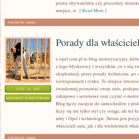
prawa obywatelskie czy procedury demokra
miejsce, w
[ Read More ]
POSTED BY ADMIN
Porady dla właściciel
e-opel.com.pl to blog motoryzacyjny, któr
z logo błyskawicy i wszystkim, co z nią z
eksploatacji, przez porady techniczne, po
rozwiązaniach i rynku. To miejsce stworzo
świadomiej poznawać swoje auto, podejmow
LUTY - 24 - 2026
zakupowe i serwisowe oraz czytać o motor
PORADY
MOŻLIWOŚĆ KOMENTOWANIA
Blog łączy zacięcie do samochodów z pode
DLA
ZOSTAŁA WYŁĄCZONA
liczy się nie tylko styl czy osiągi, ale też
WŁAŚCICIELI
mity i Opel i technologie. Strona jest prz
właścicieli auta, jak i dla wieluletnich właśc
POSTED BY ADMIN