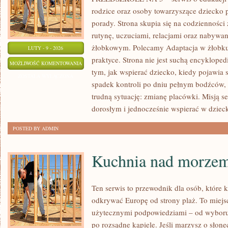
rodzice oraz osoby towarzyszące dziecko 
porady. Strona skupia się na codziennośc
rutynę, uczuciami, relacjami oraz nabyw
żłobkowym. Polecamy Adaptacja w żłobku 
LUTY - 9 - 2026
praktyce. Strona nie jest suchą encyklope
WSPÓŁPRACA
MOŻLIWOŚĆ KOMENTOWANIA
tym, jak wspierać dziecko, kiedy pojawia 
Z
ZOSTAŁA WYŁĄCZONA
spadek kontroli po dniu pełnym bodźców,
RODZICAMI
trudną sytuację: zmianę placówki. Misją se
dorosłym i jednocześnie wspierać w dzieck
POSTED BY ADMIN
Kuchnia nad morze
Ten serwis to przewodnik dla osób, które 
odkrywać Europę od strony plaż. To miejsc
użytecznymi podpowiedziami – od wyboru 
po rozsądne kąpiele. Jeśli marzysz o sło