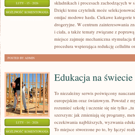
składnikach i procesach zachodzących w s
LUTY - 15 - 2026
Dzięki temu czytelnik może selekcjonować
PYTANIA
MOŻLIWOŚĆ KOMENTOWANIA
omijać modowe hasła. Ciekawe kategorie 
OD
ZOSTAŁA WYŁĄCZONA
drogeryjne. W centrum zainteresowania zna
CZYTELNIKÓW
i ciała, a także tematy związane z poprawą
miejsce zajmuje mechaniczna stymulacja t
procedura wspierająca redukcję cellulitu o
POSTED BY ADMIN
Edukacja na świecie
To niezależny serwis poświęcony nauczan
europejskim oraz światowym. Powstał z my
rozumieć szkołę i uczenie się nie tylko „tu
szerszym: jak zmieniają się programy, met
oczekiwania najbliższych, wyzwania edukat
LUTY - 14 - 2026
To miejsce stworzone po to, by łączyć real
EDUKACJA
MOŻLIWOŚĆ KOMENTOWANIA