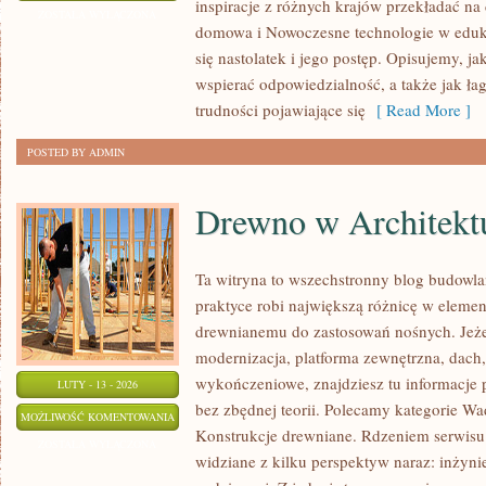
inspiracje z różnych krajów przekładać na
NA
ZOSTAŁA WYŁĄCZONA
domowa i Nowoczesne technologie w eduk
ŚWIECIE
się nastolatek i jego postęp. Opisujemy, j
wspierać odpowiedzialność, a także jak ła
trudności pojawiające się
[ Read More ]
POSTED BY ADMIN
Drewno w Architekt
Ta witryna to wszechstronny blog budowl
praktyce robi największą różnicę w elemen
drewnianemu do zastosowań nośnych. Jeże
modernizacja, platforma zewnętrzna, dach,
wykończeniowe, znajdziesz tu informacje
LUTY - 13 - 2026
bez zbędnej teorii. Polecamy kategorie W
DREWNO
MOŻLIWOŚĆ KOMENTOWANIA
Konstrukcje drewniane. Rdzeniem serwisu 
W
ZOSTAŁA WYŁĄCZONA
widziane z kilku perspektyw naraz: inżynie
ARCHITEKTURZE