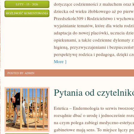
dotyczące codzienności z maluchem oraz k
LUTY - 15 - 2026
dziecka od wieku żłobkowego aż po pierws
INSPIRACJE
MOŻLIWOŚĆ KOMENTOWANIA
Przedszkole309 i Rodzicielstwo i wychowan
DLA
ZOSTAŁA WYŁĄCZONA
wyjaśnianie tematów, które dla wielu rodz
NAUCZYCIELI
adaptacja do nowej placówki, uczucia dziec
opiekunami, a także codzienne dylematy z
higieną, przyzwyczajeniami i bezpieczeńs
perspektywę rodzica i pedagoga, dzięki cz
More ]
POSTED BY ADMIN
Pytania od czytelni
Estetica – Endermologia to serwis tworzon
rozsądnie dbać o urodę i jednocześnie rozu
na czym polega zabiegi medyczno-estetyczn
gabinetowe mają sens. To miejsce łączy pr