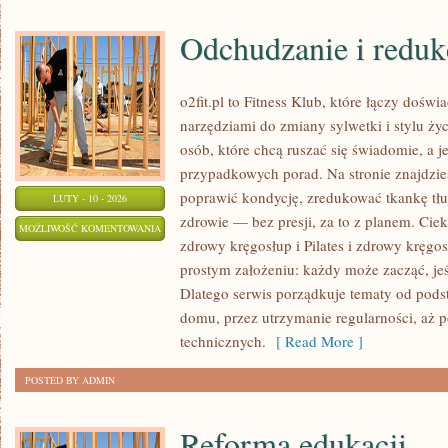
Odchudzanie i reduk
o2fit.pl to Fitness Klub, które łączy dośw
narzędziami do zmiany sylwetki i stylu życ
osób, które chcą ruszać się świadomie, a j
przypadkowych porad. Na stronie znajdzies
poprawić kondycję, zredukować tkankę tłu
LUTY - 10 - 2026
zdrowie — bez presji, za to z planem. Cieka
ODCHUDZANIE
MOŻLIWOŚĆ KOMENTOWANIA
zdrowy kręgosłup i Pilates i zdrowy kręgosł
I
ZOSTAŁA WYŁĄCZONA
prostym założeniu: każdy może zacząć, jeś
REDUKCJA
Dlatego serwis porządkuje tematy od pod
domu, przez utrzymanie regularności, aż p
technicznych.
[ Read More ]
POSTED BY ADMIN
Reforma edukacji