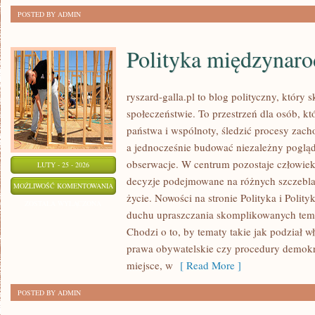
POSTED BY ADMIN
Polityka międzynar
ryszard-galla.pl to blog polityczny, który 
społeczeństwie. To przestrzeń dla osób, 
państwa i wspólnoty, śledzić procesy zach
a jednocześnie budować niezależny pogląd
obserwacje. W centrum pozostaje człowiek 
LUTY - 25 - 2026
decyzje podejmowane na różnych szczeblac
POLITYKA
MOŻLIWOŚĆ KOMENTOWANIA
życie. Nowości na stronie Polityka i Polit
MIĘDZYNARODOWA
ZOSTAŁA WYŁĄCZONA
duchu upraszczania skomplikowanych tema
Chodzi o to, by tematy takie jak podział wł
prawa obywatelskie czy procedury demokra
miejsce, w
[ Read More ]
POSTED BY ADMIN