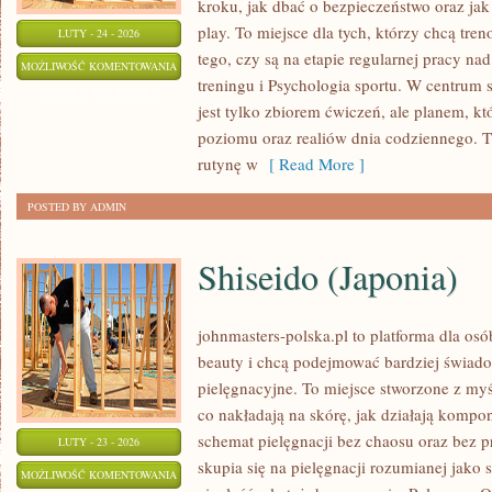
kroku, jak dbać o bezpieczeństwo oraz jak
play. To miejsce dla tych, którzy chcą tren
LUTY - 24 - 2026
tego, czy są na etapie regularnej pracy na
SPORT
MOŻLIWOŚĆ KOMENTOWANIA
treningu i Psychologia sportu. W centrum se
ZOSTAŁA WYŁĄCZONA
jest tylko zbiorem ćwiczeń, ale planem, k
poziomu oraz realiów dnia codziennego.
rutynę w
[ Read More ]
POSTED BY ADMIN
Shiseido (Japonia)
johnmasters-polska.pl to platforma dla osób
beauty i chcą podejmować bardziej świad
pielęgnacyjne. To miejsce stworzone z myśl
co nakładają na skórę, jak działają kompo
schemat pielęgnacji bez chaosu oraz bez
LUTY - 23 - 2026
skupia się na pielęgnacji rozumianej jako 
SHISEIDO
MOŻLIWOŚĆ KOMENTOWANIA