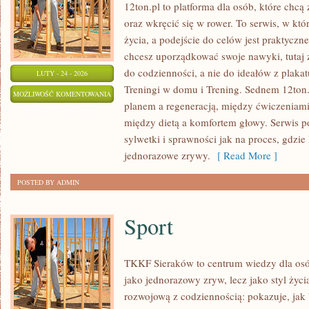
12ton.pl to platforma dla osób, które chc
oraz wkręcić się w rower. To serwis, w któ
życia, a podejście do celów jest praktyczn
chcesz uporządkować swoje nawyki, tutaj
do codzienności, a nie do ideałów z plakat
LUTY - 24 - 2026
Treningi w domu i Trening. Sednem 12ton.
TRENING
MOŻLIWOŚĆ KOMENTOWANIA
planem a regeneracją, między ćwiczeniami
ZOSTAŁA WYŁĄCZONA
między dietą a komfortem głowy. Serwis 
sylwetki i sprawności jak na proces, gdzie l
jednorazowe zrywy.
[ Read More ]
POSTED BY ADMIN
Sport
TKKF Sieraków to centrum wiedzy dla osób
jako jednorazowy zryw, lecz jako styl życi
rozwojową z codziennością: pokazuje, ja