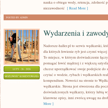
nauka o obiegu wody, retencja, zdolność 
niezawodność
[ Read More ]
POSTED BY ADMIN
Wydarzenia i zawod
Nadorsze-haller.pl to serwis wędkarski, kt
dla których łowienie ryb jest czymś więc
To miejsce, w którym doświadczenie łączy 
pomagać łowić mądrzej i z większą satysfakc
chcesz uporządkować swoje podejście do sp
LUTY - 26 - 2026
czytać o wodzie, rybach i wędkarskich real
WYDARZENIA
MOŻLIWOŚĆ KOMENTOWANIA
kompendium. Nowości na stronie to Wędkar
I
ZOSTAŁA WYŁĄCZONA
wędkarskie. Strona jest stworzona dla pocz
ZAWODY
doświadczonych wędkarzy, którzy lubią wy
WĘDKARSKIE
klarowne opisy, inni zwrócą uwagę na dro
More ]