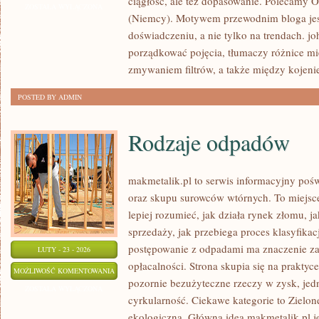
ciągłość, ale też dopasowanie. Polecamy Or
(JAPONIA)
ZOSTAŁA WYŁĄCZONA
(Niemcy). Motywem przewodnim bloga jest
doświadczeniu, a nie tylko na trendach. j
porządkować pojęcia, tłumaczy różnice m
zmywaniem filtrów, a także między kojeni
POSTED BY ADMIN
Rodzaje odpadów
makmetalik.pl to serwis informacyjny poś
oraz skupu surowców wtórnych. To miejsce 
lepiej rozumieć, jak działa rynek złomu, 
sprzedaży, jak przebiega proces klasyfikac
postępowanie z odpadami ma znaczenie zar
LUTY - 23 - 2026
opłacalności. Strona skupia się na praktyc
RODZAJE
MOŻLIWOŚĆ KOMENTOWANIA
pozornie bezużyteczne rzeczy w zysk, jed
ODPADÓW
ZOSTAŁA WYŁĄCZONA
cyrkularność. Ciekawe kategorie to Zielon
ekologiczna. Główną ideą makmetalik.pl jes