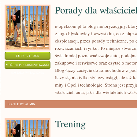
Porady dla właściciel
e-opel.com.pl to blog motoryzacyjny, któr
z logo błyskawicy i wszystkim, co z nią z
eksploatacji, przez porady techniczne, po
rozwiązaniach i rynku. To miejsce stworzo
świadomiej poznawać swoje auto, podejmow
LUTY - 24 - 2026
zakupowe i serwisowe oraz czytać o motor
PORADY
MOŻLIWOŚĆ KOMENTOWANIA
Blog łączy zacięcie do samochodów z pode
DLA
ZOSTAŁA WYŁĄCZONA
liczy się nie tylko styl czy osiągi, ale też
WŁAŚCICIELI
mity i Opel i technologie. Strona jest prz
właścicieli auta, jak i dla wieluletnich właśc
POSTED BY ADMIN
Trening