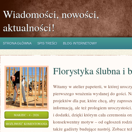
Wiadomości, nowości,
aktualności!
STRONA GŁÓWNA
SPIS TREŚCI
BLOG INTERNETOWY
Florystyka ślubna i 
Witamy w atelier papeterii, w której urocz
pierwszego wrażenia wysłanej do gości. N
projektów dla par, które chcą, aby zaprosz
informacją, ale też prologiem uroczystośc
i dodatki, dzięki którym cała ceremonia or
MARZEC - 4 - 2026
konsekwentny motyw – od ogłoszeń rodzinn
FLORYSTYKA
MOŻLIWOŚĆ KOMENTOWANIA
także gadżety budujące nastrój. Zobacz też
ŚLUBNA
ZOSTAŁA WYŁĄCZONA