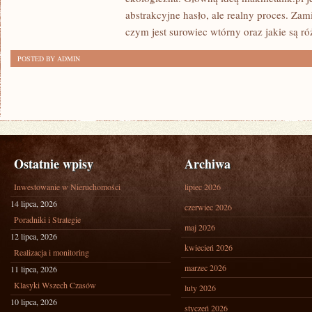
abstrakcyjne hasło, ale realny proces. Zam
czym jest surowiec wtórny oraz jakie są r
POSTED BY ADMIN
Ostatnie wpisy
Archiwa
Inwestowanie w Nieruchomości
lipiec 2026
14 lipca, 2026
czerwiec 2026
Poradniki i Strategie
maj 2026
12 lipca, 2026
kwiecień 2026
Realizacja i monitoring
marzec 2026
11 lipca, 2026
Klasyki Wszech Czasów
luty 2026
10 lipca, 2026
styczeń 2026