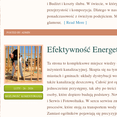
i Budżet i koszty ślubu. W świecie, w który
I
przejrzystość i kompozycja. Dlatego w na
BUKIETY
ponadczasowość z świeżym podejściem. M
glamour,
[ Read More ]
POSTED BY ADMIN
Efektywność Energe
Ta strona to kompleksowe miejsce wiedzy o
inżynierii kanalizacyjnej. Skupia się na ty
miastach i gminach: układy dystrybucji wo
także kanalizację deszczową. Całość jest o
jednocześnie przystępny, tak aby po treści 
LUTY - 26 - 2026
osoby, które dopiero budują podstawy. Now
EFEKTYWNOŚĆ
MOŻLIWOŚĆ KOMENTOWANIA
i Serwis i Fotowoltaika. W sercu serwisu z
ENERGETYCZNA
ZOSTAŁA WYŁĄCZONA
procesów, które stoją za transportem wod
Zamiast ogólników pojawiają się precyzyj