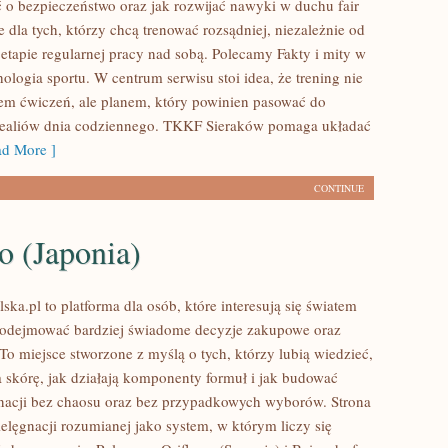
ć o bezpieczeństwo oraz jak rozwijać nawyki w duchu fair
e dla tych, którzy chcą trenować rozsądniej, niezależnie od
 etapie regularnej pracy nad sobą. Polecamy Fakty i mity w
hologia sportu. W centrum serwisu stoi idea, że trening nie
orem ćwiczeń, ale planem, który powinien pasować do
realiów dnia codziennego. TKKF Sieraków pomaga układać
d More ]
CONTINUE
o (Japonia)
ska.pl to platforma dla osób, które interesują się światem
podejmować bardziej świadome decyzje zakupowe oraz
To miejsce stworzone z myślą o tych, którzy lubią wiedzieć,
a skórę, jak działają komponenty formuł i jak budować
nacji bez chaosu oraz bez przypadkowych wyborów. Strona
ielęgnacji rozumianej jako system, w którym liczy się