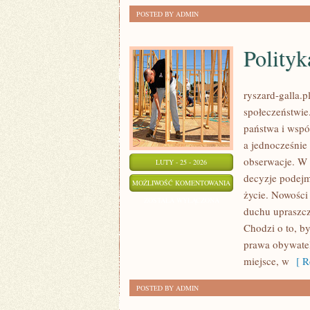
POSTED BY ADMIN
Polity
ryszard-galla.p
społeczeństwie
państwa i wspó
a jednocześnie
obserwacje. W 
LUTY - 25 - 2026
decyzje podejm
POLITYKA
MOŻLIWOŚĆ KOMENTOWANIA
życie. Nowości 
MIĘDZYNARODOWA
ZOSTAŁA WYŁĄCZONA
duchu upraszcz
Chodzi o to, by
prawa obywatel
miejsce, w
[ Re
POSTED BY ADMIN