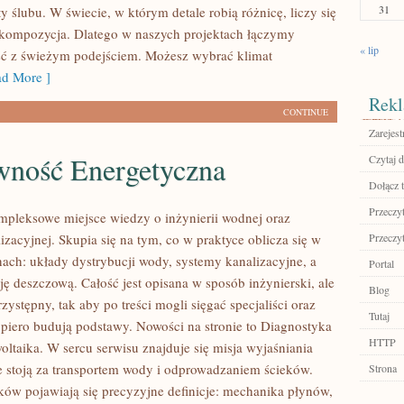
31
ty ślubu. W świecie, w którym detale robią różnicę, liczy się
i kompozycja. Dlatego w naszych projektach łączymy
« lip
ć z świeżym podejściem. Możesz wybrać klimat
d More ]
Rekl
CONTINUE
Zarejest
wność Energetyczna
Czytaj d
Dołącz t
Przeczyt
ompleksowe miejsce wiedzy o inżynierii wodnej oraz
lizacyjnej. Skupia się na tym, co w praktyce oblicza się w
Przeczyt
nach: układy dystrybucji wody, systemy kanalizacyjne, a
Portal
ję deszczową. Całość jest opisana w sposób inżynierski, ale
Blog
zystępny, tak aby po treści mogli sięgać specjaliści oraz
Tutaj
opiero budują podstawy. Nowości na stronie to Diagnostyka
HTTP
woltaika. W sercu serwisu znajduje się misja wyjaśniania
e stoją za transportem wody i odprowadzaniem ścieków.
Strona
ków pojawiają się precyzyjne definicje: mechanika płynów,