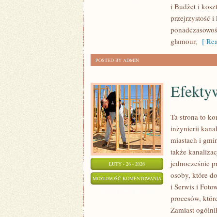
i Budżet i kosz
I
przejrzystość 
BUKIETY
ponadczasowoś
glamour,
[ Rea
POSTED BY ADMIN
Efekty
Ta strona to k
inżynierii kana
miastach i gmi
także kanalizac
jednocześnie pr
LUTY - 26 - 2026
osoby, które d
EFEKTYWNOŚĆ
MOŻLIWOŚĆ KOMENTOWANIA
i Serwis i Foto
ENERGETYCZNA
ZOSTAŁA WYŁĄCZONA
procesów, któr
Zamiast ogólni