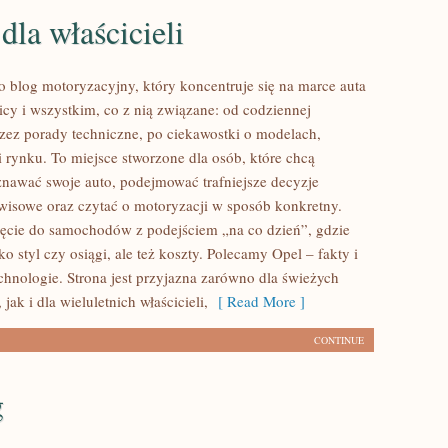
dla właścicieli
to blog motoryzacyjny, który koncentruje się na marce auta
icy i wszystkim, co z nią związane: od codziennej
przez porady techniczne, po ciekawostki o modelach,
i rynku. To miejsce stworzone dla osób, które chcą
nawać swoje auto, podejmować trafniejsze decyzje
wisowe oraz czytać o motoryzacji w sposób konkretny.
ięcie do samochodów z podejściem „na co dzień”, gdzie
lko styl czy osiągi, ale też koszty. Polecamy Opel – fakty i
echnologie. Strona jest przyjazna zarówno dla świeżych
, jak i dla wieluletnich właścicieli,
[ Read More ]
CONTINUE
g