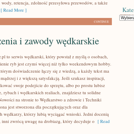
 wody, retencja, zdolność przesyłowa przewodów, a także
Kate
 Read More ]
Kategorie
CONTINUE
enia i zawody wędkarskie
.pl to serwis wędkarski, który powstał z myślą o osobach,
wienie ryb jest czymś więcej niż tylko weekendowym hobby.
którym doświadczenie łączy się z wiedzą, a każdy tekst ma
ądrzej i z większą satysfakcją. Jeśli szukasz inspiracji,
kować swoje podejście do sprzętu, albo po prostu lubisz
, rybach i wędkarskich realiach, znajdziesz tu solidne
wości na stronie to Wędkarstwo a zdrowie i Techniki
ona jest stworzona dla początkujących oraz dla
 wędkarzy, którzy lubią wyciągać wnioski. Jedni docenią
, inni zwrócą uwagę na drobiazg, który decyduje o
[ Read