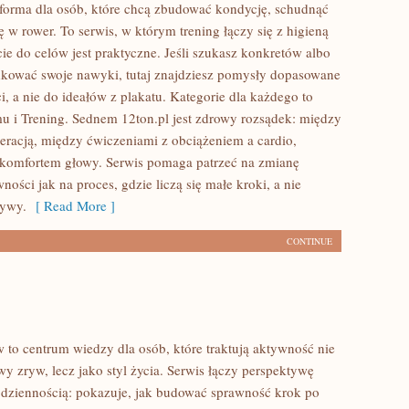
atforma dla osób, które chcą zbudować kondycję, schudnąć
ę w rower. To serwis, w którym trening łączy się z higieną
cie do celów jest praktyczne. Jeśli szukasz konkretów albo
kować swoje nawyki, tutaj znajdziesz pomysły dopasowane
, a nie do ideałów z plakatu. Kategorie dla każdego to
u i Trening. Sednem 12ton.pl jest zdrowy rozsądek: między
eracją, między ćwiczeniami z obciążeniem a cardio,
 komfortem głowy. Serwis pomaga patrzeć na zmianę
wności jak na proces, gdzie liczą się małe kroki, a nie
rywy.
[ Read More ]
CONTINUE
to centrum wiedzy dla osób, które traktują aktywność nie
y zryw, lecz jako styl życia. Serwis łączy perspektywę
dziennością: pokazuje, jak budować sprawność krok po