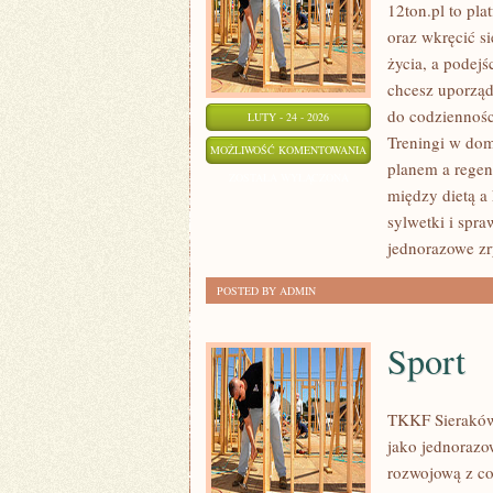
12ton.pl to pl
oraz wkręcić si
życia, a podejś
chcesz uporząd
do codzienności
LUTY - 24 - 2026
Treningi w dom
TRENING
MOŻLIWOŚĆ KOMENTOWANIA
planem a regen
ZOSTAŁA WYŁĄCZONA
między dietą a
sylwetki i spra
jednorazowe z
POSTED BY ADMIN
Sport
TKKF Sieraków 
jako jednorazow
rozwojową z co