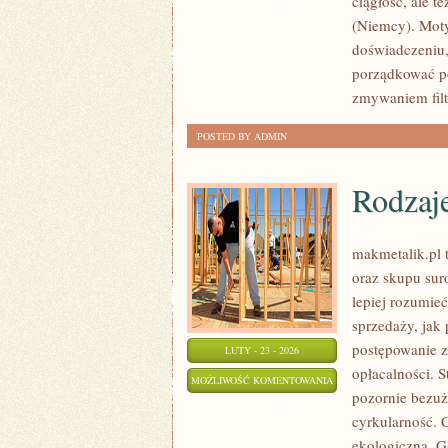
ciągłość, ale t
(JAPONIA)
ZOSTAŁA WYŁĄCZONA
(Niemcy). Moty
doświadczeniu,
porządkować po
zmywaniem filt
POSTED BY ADMIN
Rodzaj
makmetalik.pl 
oraz skupu sur
lepiej rozumie
sprzedaży, jak 
postępowanie z
LUTY - 23 - 2026
opłacalności. S
RODZAJE
MOŻLIWOŚĆ KOMENTOWANIA
pozornie bezuż
ODPADÓW
ZOSTAŁA WYŁĄCZONA
cyrkularność. 
ekologiczna. Gł