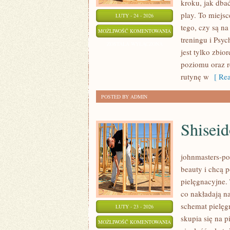
kroku, jak dba
play. To miejsc
LUTY - 24 - 2026
tego, czy są na
SPORT
MOŻLIWOŚĆ KOMENTOWANIA
treningu i Psyc
ZOSTAŁA WYŁĄCZONA
jest tylko zbi
poziomu oraz 
rutynę w
[ Rea
POSTED BY ADMIN
Shiseid
johnmasters-pol
beauty i chcą 
pielęgnacyjne. 
co nakładają n
schemat pielęg
LUTY - 23 - 2026
skupia się na p
SHISEIDO
MOŻLIWOŚĆ KOMENTOWANIA