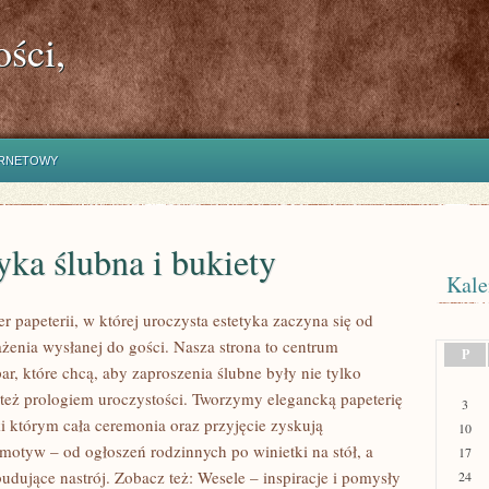
ści,
ERNETOWY
yka ślubna i bukiety
Kale
r papeterii, w której uroczysta estetyka zaczyna się od
żenia wysłanej do gości. Nasza strona to centrum
P
ar, które chcą, aby zaproszenia ślubne były nie tylko
e też prologiem uroczystości. Tworzymy elegancką papeterię
3
ki którym cała ceremonia oraz przyjęcie zyskują
10
otyw – od ogłoszeń rodzinnych po winietki na stół, a
17
udujące nastrój. Zobacz też: Wesele – inspiracje i pomysły
24