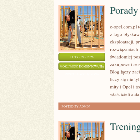
Porady 
e-opel.com.pl 
z logo błyskaw
eksploatacji, 
rozwiązaniach 
świadomiej poz
LUTY - 24 - 2026
zakupowe i ser
PORADY
MOŻLIWOŚĆ KOMENTOWANIA
Blog łączy zac
DLA
ZOSTAŁA WYŁĄCZONA
liczy się nie ty
WŁAŚCICIELI
mity i Opel i t
właścicieli auta
POSTED BY ADMIN
Trenin