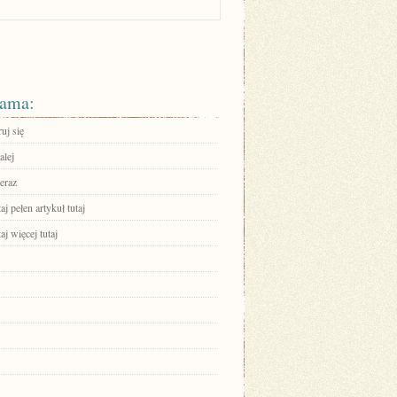
ama:
ruj się
alej
eraz
aj pełen artykuł tutaj
aj więcej tutaj