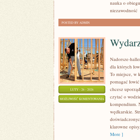
nauka o obiegu
niezawodność
[
POSTED BY ADMIN
Wydarz
Nadorsze-haller
dla których ło
To miejsce, w 
pomagać łowić m
chcesz uporząd
LUTY - 26 - 2026
czytać o wodzie
WYDARZENIA
MOŻLIWOŚĆ KOMENTOWANIA
kompendium. No
I
ZOSTAŁA WYŁĄCZONA
wędkarskie. Str
ZAWODY
doświadczonych
WĘDKARSKIE
klarowne opisy
More ]