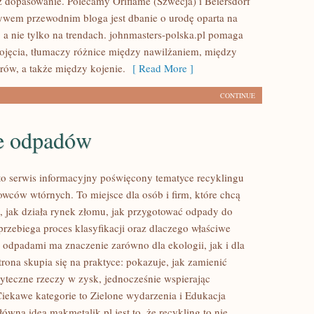
eż dopasowanie. Polecamy Oriflame (Szwecja) i Beiersdorf
wem przewodnim bloga jest dbanie o urodę oparta na
 a nie tylko na trendach. johnmasters-polska.pl pomaga
jęcia, tłumaczy różnice między nawilżaniem, między
rów, a także między kojenie.
[ Read More ]
CONTINUE
e odpadów
to serwis informacyjny poświęcony tematyce recyklingu
owców wtórnych. To miejsce dla osób i firm, które chcą
ć, jak działa rynek złomu, jak przygotować odpady do
przebiega proces klasyfikacji oraz dlaczego właściwe
 odpadami ma znaczenie zarówno dla ekologii, jak i dla
trona skupia się na praktyce: pokazuje, jak zamienić
yteczne rzeczy w zysk, jednocześnie wspierając
Ciekawe kategorie to Zielone wydarzenia i Edukacja
ówną ideą makmetalik.pl jest to, że recykling to nie