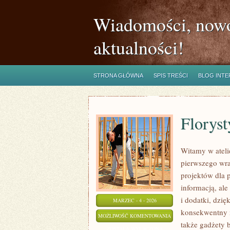
Wiadomości, nowo
aktualności!
STRONA GŁÓWNA
SPIS TREŚCI
BLOG INT
Floryst
Witamy w atelie
pierwszego wra
projektów dla p
informacją, al
i dodatki, dzię
MARZEC - 4 - 2026
konsekwentny m
FLORYSTYKA
MOŻLIWOŚĆ KOMENTOWANIA
także gadżety b
ŚLUBNA
ZOSTAŁA WYŁĄCZONA