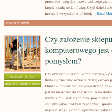
green box, więc jak nazwa wskazuje zielo
WŁASNĄ
kręcić każdą reklamówkę. Czyli dzięki u
REKLAMĘ?
nakręcić wszystko. A później,
[ Read Mor
POSTED BY ADMIN
Czy założenie sklep
komputerowego jest
pomysłem?
Czy otworzenie sklepu komputerowego je
GRUDZIEŃ - 28 - 2025
firma się znacznie rozrasta, w większości
CZY
MOŻLIWOŚĆ KOMENTOWANIA
klimat – chociaż nie jest powiedziane, iż 
ZAŁOŻENIE
ZOSTAŁA WYŁĄCZONA
jest niemalże nie do zniesienia. A na dod
SKLEPU
wszystkim. Co w takim razie powinien robić
KOMPUTEROWEGO
chciałby jakoś nad tym zapanować, sprawić
JEST
najmniejszego kłopotu wprowadzić jakieś 