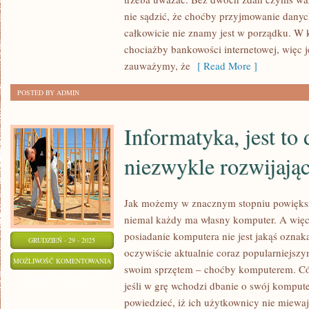
NIEZWYKLE
nie sądzić, że choćby przyjmowanie danyc
PRĘŻNIE
całkowicie nie znamy jest w porządku. W
ROZWIJAJĄCA
chociażby bankowości internetowej, więc 
SIĘ
zauważymy, że
[ Read More ]
DZIEDZINA
POSTED BY ADMIN
Informatyka, jest to 
niezwykle rozwijając
Jak możemy w znacznym stopniu powiększ
niemal każdy ma własny komputer. A więc
posiadanie komputera nie jest jakąś oznak
GRUDZIEŃ - 29 - 2025
oczywiście aktualnie coraz popularniejszy
INFORMATYKA,
MOŻLIWOŚĆ KOMENTOWANIA
swoim sprzętem – choćby komputerem. Cóż,
JEST
ZOSTAŁA WYŁĄCZONA
jeśli w grę wchodzi dbanie o swój kompute
TO
powiedzieć, iż ich użytkownicy nie miewaj