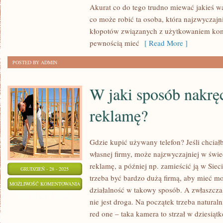
DZIEDZINA
Akurat co do tego trudno miewać jakieś w
NIEZWYKLE
co może robić ta osoba, która najzwyczajn
ROZWIJAJĄCA
kłopotów związanych z użytkowaniem kom
SIĘ
pewnością mieć
[ Read More ]
POSTED BY ADMIN
W jaki sposób nakrę
reklamę?
Gdzie kupić używany telefon? Jeśli chciał
własnej firmy, może najzwyczajniej w świe
reklamę, a później np. zamieścić ją w Sie
GRUDZIEŃ - 28 - 2025
trzeba być bardzo dużą firmą, aby mieć 
W
MOŻLIWOŚĆ KOMENTOWANIA
działalność w takowy sposób. A zwłaszcza,
JAKI
ZOSTAŁA WYŁĄCZONA
nie jest droga. Na początek trzeba natura
SPOSÓB
red one – taka kamera to strzał w dziesiąt
NAKRĘCIĆ