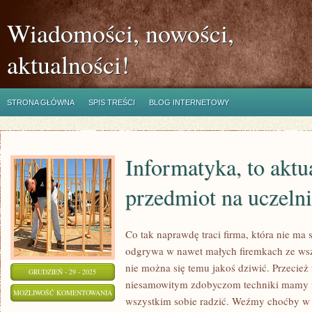
Wiadomości, nowości,
aktualności!
STRONA GŁÓWNA
SPIS TREŚCI
BLOG INTERNETOWY
Informatyka, to aktu
przedmiot na uczeln
Co tak naprawdę traci firma, która nie ma 
odgrywa w nawet małych firemkach ze ws
nie można się temu jakoś dziwić. Przecież f
GRUDZIEŃ - 29 - 2025
niesamowitym zdobyczom techniki mamy ni
INFORMATYKA,
MOŻLIWOŚĆ KOMENTOWANIA
wszystkim sobie radzić. Weźmy choćby w r
TO
ZOSTAŁA WYŁĄCZONA