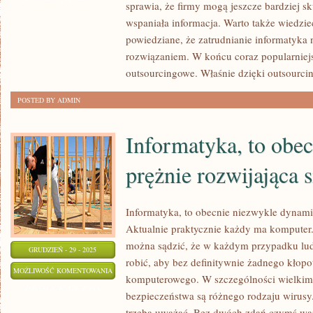
sprawia, że firmy mogą jeszcze bardziej sk
AKTUALNIE
wspaniała informacja. Warto także wiedzieć,
WIODĄCY
powiedziane, że zatrudnianie informatyka 
PRZEDMIOT
rozwiązaniem. W końcu coraz popularniejs
NA
outsourcingowe. Właśnie dzięki outsourc
UCZELNIACH
POSTED BY ADMIN
WYŻSZYCH
Informatyka, to obe
prężnie rozwijająca s
Informatyka, to obecnie niezwykle dynamic
Aktualnie praktycznie każdy ma komputer.
można sądzić, że w każdym przypadku lud
GRUDZIEŃ - 29 - 2025
robić, aby bez definitywnie żadnego kłopo
INFORMATYKA,
MOŻLIWOŚĆ KOMENTOWANIA
komputerowego. W szczególności wielkim
TO
ZOSTAŁA WYŁĄCZONA
bezpieczeństwa są różnego rodzaju wirusy.
OBECNIE
trzeba uważać. Bez dwóch zdań czymś wa