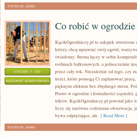
POSTED BY ADMIN
Co robić w ogrodzie
KącikOgrodniczy.pl to zakątek stworzone dl
którzy chcą uprawiać swój ogród, warzyw
świadomy. Strona łączy w sobie kompendi
roślinach balkonowych, a jednocześnie in
przez cały rok. Niezależnie od tego, czy m
STYCZEŃ - 5 - 2026
treści, które pomogą Ci zaplanować pracę, 
CO
MOŻLIWOŚĆ KOMENTOWANIA
pięknym efektem bez zbędnego stresu. Po
ROBIĆ
ZOSTAŁA WYŁĄCZONA
Prawo w ogrodzie i formalności (sąsiedzi, pr
W
trików. KącikOgrodniczy.pl powstał jako 
OGRODZIE
liczy się zarówno codzienna obserwacja, 
WIOSNĄ?
bywa odprężające, ale
[ Read More ]
POSTED BY ADMIN