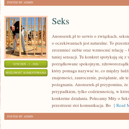
POSTED BY ADMIN
Seks
Anonserek.pl to serwis o związkach, seksi
o oczekiwaniach jest naturalne. To przestr
zrozumieć siebie oraz wzmocnić relację – b
taniej sensacji. Tu konkret spotykają się z
porządkowane spokojnym, zdroworozsądko
STYCZEŃ - 3 - 2026
który pomaga nazywać to, co między ludź
SEKS
MOŻLIWOŚĆ KOMENTOWANIA
znajomości, zauroczenie, pożądanie, ale też
ZOSTAŁA WYŁĄCZONA
pożegnania. Anonserek.pl przypomina, że d
przypadkiem, tylko codziennością, w której
konkretne działania. Polecamy Mity o Seks
przestrzeni stoi komunikacja. Bo
[ Read M
POSTED BY ADMIN