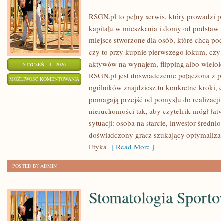
RSGN.pl to pełny serwis, który prowadzi p
kapitału w mieszkania i domy od podstaw 
miejsce stworzone dla osób, które chcą p
czy to przy kupnie pierwszego lokum, czy 
aktywów na wynajem, flipping albo wielol
STYCZEŃ - 4 - 2026
RSGN.pl jest doświadczenie połączona z p
NEGOCJACJE
MOŻLIWOŚĆ KOMENTOWANIA
ogólników znajdziesz tu konkretne kroki, c
CENOWE
ZOSTAŁA WYŁĄCZONA
pomagają przejść od pomysłu do realizacji
nieruchomości tak, aby czytelnik mógł łat
sytuacji: osoba na starcie, inwestor śred
doświadczony gracz szukający optymalizac
Etyka
[ Read More ]
POSTED BY ADMIN
Stomatologia Sport