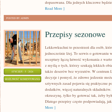
dopasowana. Dla jednych kluczowe będzie 
Read More ]
POSTED BY ADMIN
Przepisy sezonowe
Lekkowkuchni to przestrzeń dla osób, któr
jednocześnie lżej. To serwis o gotowaniu 
receptury łączą łatwość wykonania z warto
z myślą o tych, którzy szukają lekkich ob
także deserów bez wyrzutów. W centrum 
STYCZEŃ - 5 - 2026
decyzje i pomysł, że zdrowe jedzenie moż
PRZEPISY
MOŻLIWOŚĆ KOMENTOWANIA
sztywnych zasad pojawia się praktyczne p
SEZONOWE
ZOSTAŁA WYŁĄCZONA
dodatków, więcej naturalnych składników. 
okruszynę, tylko by gotować tak, żeby by
Dlatego przepisy często podpowiadają, jak 
More ]