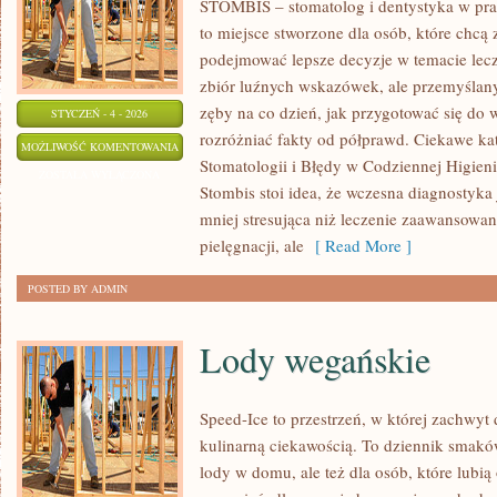
STOMBIS – stomatolog i dentystyka w pra
to miejsce stworzone dla osób, które chcą
podejmować lepsze decyzje w temacie lecze
zbiór luźnych wskazówek, ale przemyślan
zęby na co dzień, jak przygotować się do wi
STYCZEŃ - 4 - 2026
rozróżniać fakty od półprawd. Ciekawe ka
STOMATOLOGIA
MOŻLIWOŚĆ KOMENTOWANIA
Stomatologii i Błędy w Codziennej Higien
SPORTOWA
ZOSTAŁA WYŁĄCZONA
Stombis stoi idea, że wczesna diagnostyka j
mniej stresująca niż leczenie zaawansowane
pielęgnacji, ale
[ Read More ]
POSTED BY ADMIN
Lody wegańskie
Speed-Ice to przestrzeń, w której zachwyt
kulinarną ciekawością. To dziennik smaków
lody w domu, ale też dla osób, które lubi