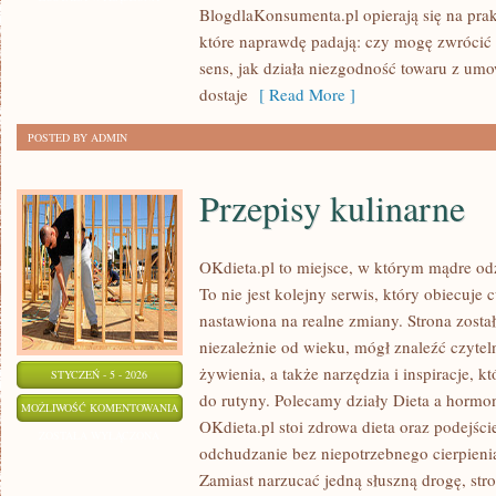
BlogdlaKonsumenta.pl opierają się na prak
NEGOCJACJE
które naprawdę padają: czy mogę zwrócić 
sens, jak działa niezgodność towaru z umo
dostaje
[ Read More ]
POSTED BY ADMIN
Przepisy kulinarne
OKdieta.pl to miejsce, w którym mądre odż
To nie jest kolejny serwis, który obiecuje 
nastawiona na realne zmiany. Strona zosta
niezależnie od wieku, mógł znaleźć czyte
żywienia, a także narzędzia i inspiracje, k
STYCZEŃ - 5 - 2026
do rutyny. Polecamy działy Dieta a hormo
PRZEPISY
MOŻLIWOŚĆ KOMENTOWANIA
OKdieta.pl stoi zdrowa dieta oraz podejści
KULINARNE
ZOSTAŁA WYŁĄCZONA
odchudzanie bez niepotrzebnego cierpienia
Zamiast narzucać jedną słuszną drogę, str