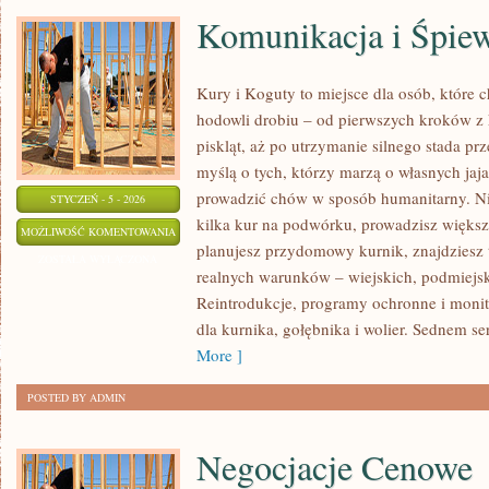
Komunikacja i Śpie
Kury i Koguty to miejsce dla osób, które
hodowli drobiu – od pierwszych kroków z
piskląt, aż po utrzymanie silnego stada prz
myślą o tych, którzy marzą o własnych jaja
prowadzić chów w sposób humanitarny. Nie
STYCZEŃ - 5 - 2026
kilka kur na podwórku, prowadzisz większ
KOMUNIKACJA
MOŻLIWOŚĆ KOMENTOWANIA
planujesz przydomowy kurnik, znajdziesz 
I
ZOSTAŁA WYŁĄCZONA
realnych warunków – wiejskich, podmiejsk
ŚPIEW
Reintrodukcje, programy ochronne i monit
PTAKÓW
dla kurnika, gołębnika i wolier. Sednem se
More ]
POSTED BY ADMIN
Negocjacje Cenowe