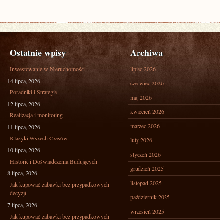
Ostatnie wpisy
Archiwa
Inwestowanie w Nieruchomości
lipiec 2026
14 lipca, 2026
czerwiec 2026
Poradniki i Strategie
maj 2026
12 lipca, 2026
kwiecień 2026
Realizacja i monitoring
marzec 2026
11 lipca, 2026
Klasyki Wszech Czasów
luty 2026
10 lipca, 2026
styczeń 2026
Historie i Doświadczenia Budujących
grudzień 2025
8 lipca, 2026
listopad 2025
Jak kupować zabawki bez przypadkowych
decyzji
październik 2025
7 lipca, 2026
wrzesień 2025
Jak kupować zabawki bez przypadkowych