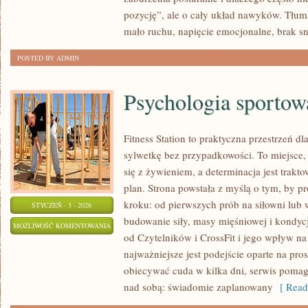
I
pozycję”, ale o cały układ nawyków. Tłu
AUTOMASAŻ
mało ruchu, napięcie emocjonalne, brak 
POSTED BY ADMIN
Psychologia sportow
Fitness Station to praktyczna przestrzeń dl
sylwetkę bez przypadkowości. To miejsce,
się z żywieniem, a determinacja jest trak
plan. Strona powstała z myślą o tym, by 
kroku: od pierwszych prób na siłowni lu
STYCZEŃ - 3 - 2026
budowanie siły, masy mięśniowej i kondycj
PSYCHOLOGIA
MOŻLIWOŚĆ KOMENTOWANIA
od Czytelników i CrossFit i jego wpływ na
SPORTOWA
ZOSTAŁA WYŁĄCZONA
najważniejsze jest podejście oparte na pros
obiecywać cuda w kilka dni, serwis pomag
nad sobą: świadomie zaplanowany
[ Read