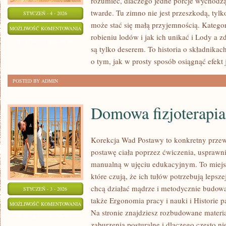
rozumieć, dlaczego jedne porcje wychodzą
twarde. Tu zimno nie jest przeszkodą, tyl
STYCZEŃ - 4 - 2026
może stać się małą przyjemnością. Katego
LODY
MOŻLIWOŚĆ KOMENTOWANIA
robieniu lodów i jak ich unikać i Lody a z
WEGAŃSKIE
ZOSTAŁA WYŁĄCZONA
są tylko deserem. To historia o składnikach
o tym, jak w prosty sposób osiągnąć efekt 
POSTED BY ADMIN
Domowa fizjoterapia
Korekcja Wad Postawy to konkretny przew
postawę ciała poprzez ćwiczenia, usprawnia
manualną w ujęciu edukacyjnym. To miejs
które czują, że ich tułów potrzebują lepszej
chcą działać mądrze i metodycznie budow
STYCZEŃ - 3 - 2026
także Ergonomia pracy i nauki i Historie 
DOMOWA
MOŻLIWOŚĆ KOMENTOWANIA
Na stronie znajdziesz rozbudowane materia
FIZJOTERAPIA
ZOSTAŁA WYŁĄCZONA
zaburzenia posturalne i dlaczego często ni