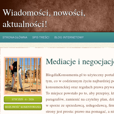
Wiadomości, nowości,
aktualności!
STRONA GŁÓWNA
SPIS TREŚCI
BLOG INTERNETOWY
Mediacje i negocjacj
BlogdlaKonsumenta.pl to użyteczny portal 
tym, co w codziennym życiu najbardziej po
konsumenckiej oraz regułach prawa prywa
To miejsce powstało po to, aby przepisy, k
paragrafów, zamienić na czytelny plan, dz
STYCZEŃ - 6 - 2026
w sporze ze sprzedawcą, usługodawcą, fir
MEDIACJE
MOŻLIWOŚĆ KOMENTOWANIA
strony jest prosta: prawo ma pomagać, a nie
I
ZOSTAŁA WYŁĄCZONA