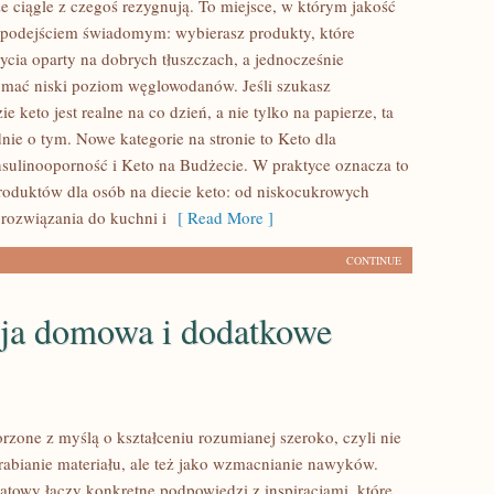
że ciągle z czegoś rezygnują. To miejsce, w którym jakość
z podejściem świadomym: wybierasz produkty, które
życia oparty na dobrych tłuszczach, a jednocześnie
mać niski poziom węglowodanów. Jeśli szukasz
ie keto jest realne na co dzień, a nie tylko na papierze, ta
dnie o tym. Nowe kategorie na stronie to Keto dla
sulinooporność i Keto na Budżecie. W praktyce oznacza to
produktów dla osób na diecie keto: od niskocukrowych
 rozwiązania do kuchni i
[ Read More ]
CONTINUE
ja domowa i dodatkowe
rzone z myślą o kształceniu rozumianej szeroko, czyli nie
erabianie materiału, ale też jako wzmacnianie nawyków.
atowy łączy konkretne podpowiedzi z inspiracjami, które