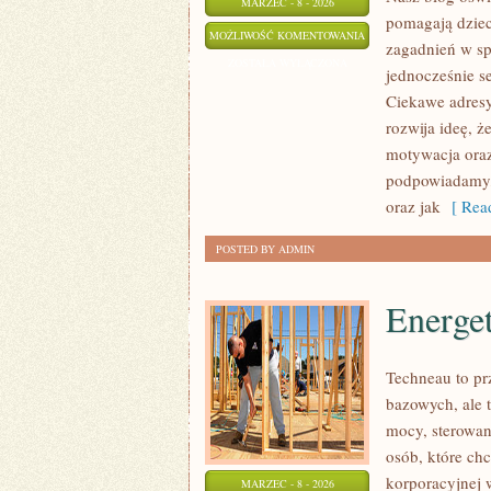
MARZEC - 8 - 2026
pomagają dziec
EDUKACJA
MOŻLIWOŚĆ KOMENTOWANIA
zagadnień w sp
DOMOWA
ZOSTAŁA WYŁĄCZONA
jednocześnie s
I
Ciekawe adresy
DODATKOWE
rozwija ideę, ż
ZAJĘCIA
motywacja oraz
podpowiadamy, 
oraz jak
[ Read
POSTED BY ADMIN
Energe
Techneau to pr
bazowych, ale t
mocy, sterowani
osób, które ch
korporacyjnej w
MARZEC - 8 - 2026