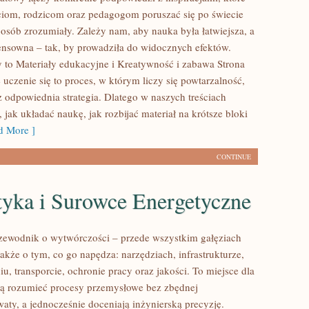
iom, rodzicom oraz pedagogom poruszać się po świecie
osób zrozumiały. Zależy nam, aby nauka była łatwiejsza, a
ensowna – tak, by prowadziła do widocznych efektów.
 to Materiały edukacyjne i Kreatywność i zabawa Strona
e uczenie się to proces, w którym liczy się powtarzalność,
 odpowiednia strategia. Dlatego w naszych treściach
jak układać naukę, jak rozbijać materiał na krótsze bloki
 More ]
CONTINUE
tyka i Surowce Energetyczne
zewodnik o wytwórczości – przede wszystkim gałęziach
akże o tym, co go napędza: narzędziach, infrastrukturze,
u, transporcie, ochronie pracy oraz jakości. To miejsce dla
cą rozumieć procesy przemysłowe bez zbędnej
aty, a jednocześnie doceniają inżynierską precyzję.