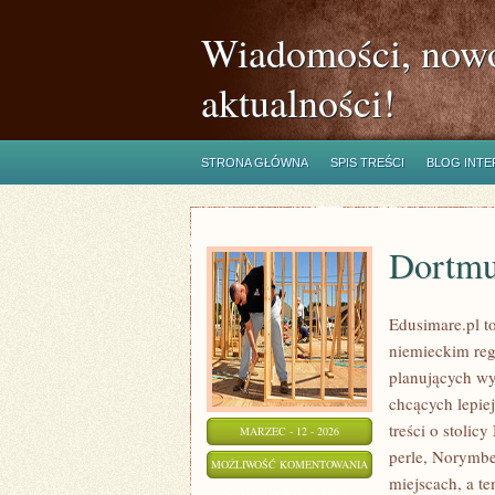
Wiadomości, nowo
aktualności!
STRONA GŁÓWNA
SPIS TREŚCI
BLOG INT
Dortm
Edusimare.pl t
niemieckim reg
planujących wy
chcących lepie
treści o stolic
MARZEC - 12 - 2026
perle, Norymbe
DORTMUND
MOŻLIWOŚĆ KOMENTOWANIA
miejscach, a t
ZOSTAŁA WYŁĄCZONA