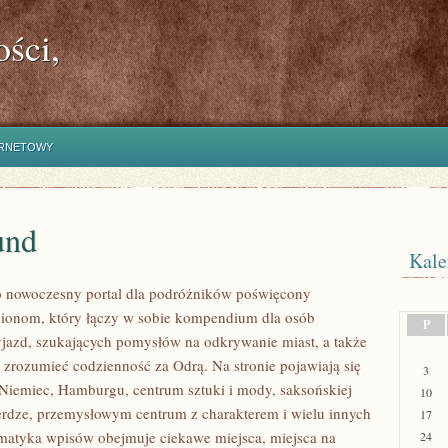
ści,
ERNETOWY
und
Kale
o nowoczesny portal dla podróżników poświęcony
ionom, który łączy w sobie kompendium dla osób
P
jazd, szukających pomysłów na odkrywanie miast, a także
j zrozumieć codzienność za Odrą. Na stronie pojawiają się
3
y Niemiec, Hamburgu, centrum sztuki i mody, saksońskiej
10
rdze, przemysłowym centrum z charakterem i wielu innych
17
ematyka wpisów obejmuje ciekawe miejsca, miejsca na
24