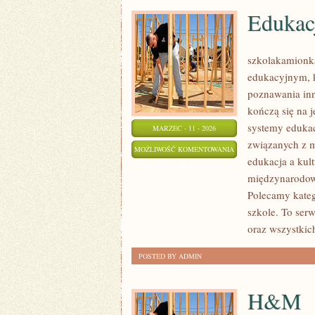
Edukacj
szkolakamionk
edukacyjnym, k
poznawania inn
kończą się na 
systemy edukac
MARZEC - 11 - 2026
związanych z m
EDUKACJA
MOŻLIWOŚĆ KOMENTOWANIA
edukacja a kult
A
ZOSTAŁA WYŁĄCZONA
międzynarodowe
KULTURA
Polecamy kateg
I
szkole. To ser
TRADYCJE
oraz wszystkich
POSTED BY ADMIN
H&M