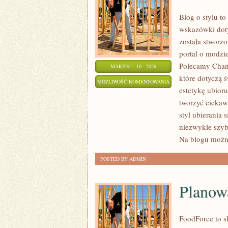
Blog o stylu to
wskazówki doty
została stworz
portal o modzi
Polecamy Chane
MARZEC - 10 - 2026
które dotyczą ś
H&M
MOŻLIWOŚĆ KOMENTOWANIA
estetykę ubior
ZOSTAŁA WYŁĄCZONA
tworzyć ciekaw
styl ubierania 
niezwykle szyb
Na blogu możn
POSTED BY ADMIN
Planow
FoodForce to s