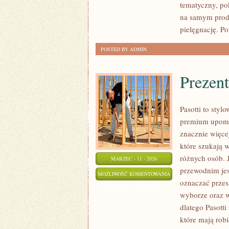
tematyczny, po
(DIY)
na samym produ
pielęgnację. P
POSTED BY ADMIN
Prezent
Pasotti to styl
premium upomi
znacznie więce
które szukają 
różnych osób. 
MARZEC - 11 - 2026
przewodnim jest
PREZENTY
MOŻLIWOŚĆ KOMENTOWANIA
oznaczać przes
SPORTOWE
ZOSTAŁA WYŁĄCZONA
wyborze oraz 
I
dlatego Pasott
FITNESS
które mają rob