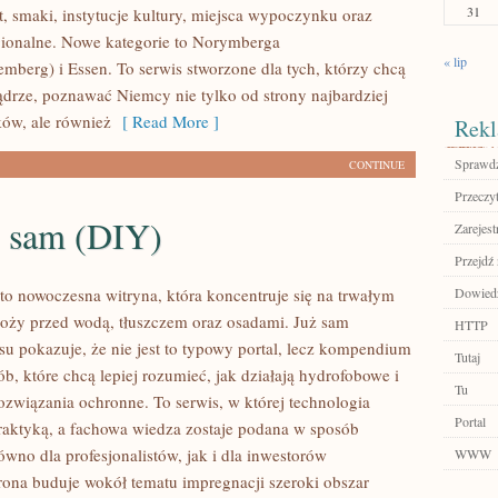
31
t, smaki, instytucje kultury, miejsca wypoczynku oraz
gionalne. Nowe kategorie to Norymberga
« lip
mberg) i Essen. To serwis stworzone dla tych, którzy chcą
rze, poznawać Niemcy nie tylko od strony najbardziej
ów, ale również
[ Read More ]
Rekl
Sprawdź
CONTINUE
Przeczyt
o sam (DIY)
Zarejest
Przejdź 
 to nowoczesna witryna, która koncentruje się na trwałym
Dowiedz
łoży przed wodą, tłuszczem oraz osadami. Już sam
HTTP
su pokazuje, że nie jest to typowy portal, lecz kompendium
Tutaj
ób, które chcą lepiej rozumieć, jak działają hydrofobowe i
Tu
rozwiązania ochronne. To serwis, w której technologia
Portal
praktyką, a fachowa wiedza zostaje podana w sposób
wno dla profesjonalistów, jak i dla inwestorów
WWW
rona buduje wokół tematu impregnacji szeroki obszar