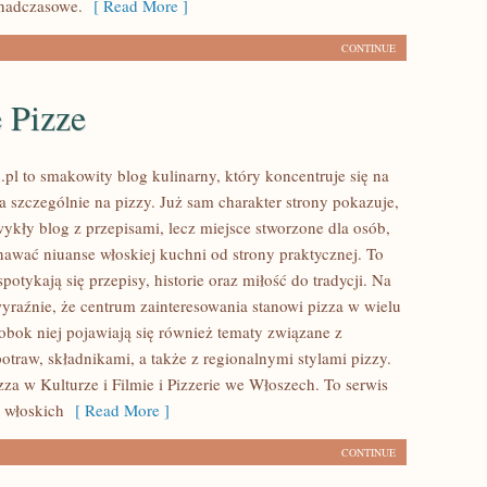
nadczasowe.
[ Read More ]
CONTINUE
 Pizze
.pl to smakowity blog kulinarny, który koncentruje się na
 a szczególnie na pizzy. Już sam charakter strony pokazuje,
zwykły blog z przepisami, lecz miejsce stworzone dla osób,
nawać niuanse włoskiej kuchni od strony praktycznej. To
spotykają się przepisy, historie oraz miłość do tradycji. Na
wyraźnie, że centrum zainteresowania stanowi pizza w wielu
 obok niej pojawiają się również tematy związane z
otraw, składnikami, a także z regionalnymi stylami pizzy.
zza w Kulturze i Filmie i Pizzerie we Włoszech. To serwis
 włoskich
[ Read More ]
CONTINUE