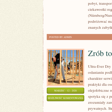
pobyt, transpor
ciekawostki re
(Nürnberg/Nure
podróżować mąd
znanych zabytk
POSTED BY ADMIN
Zrób t
Ultra-Ever Dry
osłanianiu pod
charakter serwi
praktyki dla os
olejofobiczne 
MARZEC - 12 - 2026
spotyka się z 
ZRÓB
MOŻLIWOŚĆ KOMENTOWANIA
zrozumiały zaró
TO
ZOSTAŁA WYŁĄCZONA
prywatnych. St
SAM