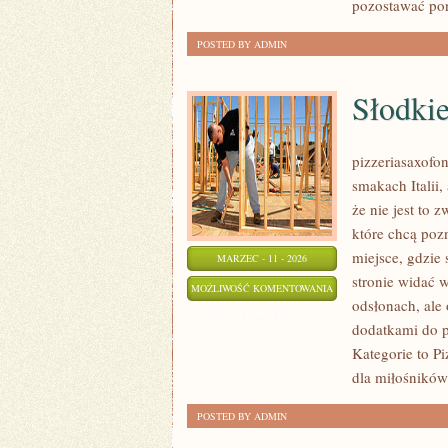
pozostawać po
POSTED BY ADMIN
Słodkie
pizzeriasaxofon
smakach Italii,
że nie jest to 
które chcą poz
miejsce, gdzie 
MARZEC - 11 - 2026
stronie widać 
SŁODKIE
MOŻLIWOŚĆ KOMENTOWANIA
odsłonach, ale
PIZZE
ZOSTAŁA WYŁĄCZONA
dodatkami do p
Kategorie to Pi
dla miłośników
POSTED BY ADMIN