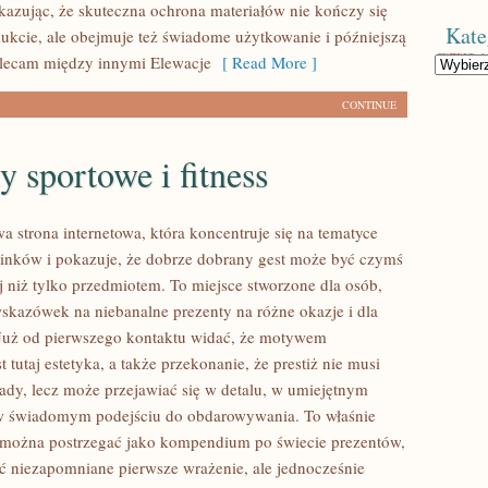
kazując, że skuteczna ochrona materiałów nie kończy się
Kate
kcie, ale obejmuje też świadome użytkowanie i późniejszą
olecam między innymi Elewacje
[ Read More ]
Kategorie
CONTINUE
y sportowe i fitness
owa strona internetowa, która koncentruje się na tematyce
nków i pokazuje, że dobrze dobrany gest może być czymś
j niż tylko przedmiotem. To miejsce stworzone dla osób,
wskazówek na niebanalne prezenty na różne okazje i dla
Już od pierwszego kontaktu widać, że motywem
 tutaj estetyka, a także przekonanie, że prestiż nie musi
ady, lecz może przejawiać się w detalu, w umiejętnym
w świadomym podejściu do obdarowywania. To właśnie
i można postrzegać jako kompendium po świecie prezentów,
ić niezapomniane pierwsze wrażenie, ale jednocześnie