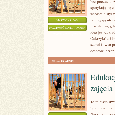
bez poczucia, 
spotykają się 
wspierają styl 
pomagają utrzy
MARZEC - 8 - 2026
przestrzeni, gdz
PLANOWANIE
MOŻLIWOŚĆ KOMENTOWANIA
idea jest dokła
POSIŁKÓW
ZOSTAŁA WYŁĄCZONA
Cukrzyków i In
I
szeroki świat 
MENU
deserów, przez
POSTED BY ADMIN
Edukac
zajęcia
To miejsce stwo
tylko jako prz
Nasz blog oświ