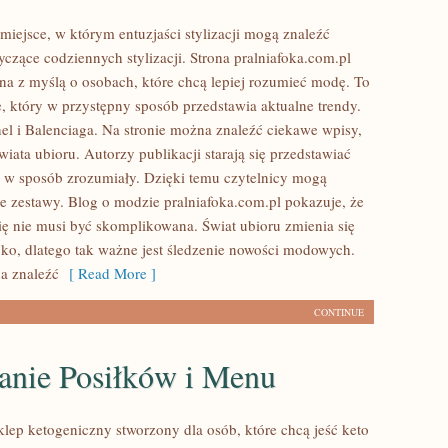
 miejsce, w którym entuzjaści stylizacji mogą znaleźć
czące codziennych stylizacji. Strona pralniafoka.com.pl
ona z myślą o osobach, które chcą lepiej rozumieć modę. To
e, który w przystępny sposób przedstawia aktualne trendy.
l i Balenciaga. Na stronie można znaleźć ciekawe wpisy,
wiata ubioru. Autorzy publikacji starają się przedstawiać
u w sposób zrozumiały. Dzięki temu czytelnicy mogą
e zestawy. Blog o modzie pralniafoka.com.pl pokazuje, że
się nie musi być skomplikowana. Świat ubioru zmienia się
ko, dlatego tak ważne jest śledzenie nowości modowych.
a znaleźć
[ Read More ]
CONTINUE
anie Posiłków i Menu
klep ketogeniczny stworzony dla osób, które chcą jeść keto