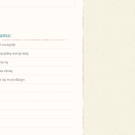
ama:
 szczegóły
aj pełną wersję tutaj
ruj się
na stronę
 się wszystkiego