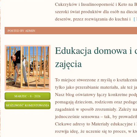
Cukrzyków i Insulinooporność i Keto na B
I
szeroki świat produktów dla osób na dieci
MENU
deserów, przez rozwiązania do kuchni i
[ 
POSTED BY ADMIN
Edukacja domowa i 
zajęcia
To miejsce stworzone z myślą o kształceni
tylko jako przerabianie materiału, ale te
Nasz blog oświatowy łączy konkretne podp
MARZEC - 8 - 2026
pomagają dzieciom, rodzicom oraz pedago
EDUKACJA
MOŻLIWOŚĆ KOMENTOWANIA
zagadnień w sposób zrozumiały. Zależy na
DOMOWA
ZOSTAŁA WYŁĄCZONA
jednocześnie sensowna – tak, by prowadzi
I
Ciekawe adresy to Materiały edukacyjne i
DODATKOWE
rozwija ideę, że uczenie się to proces, w k
ZAJĘCIA