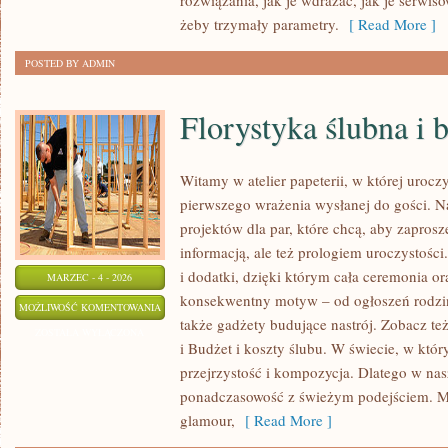
rozwiązania, jak je wdrażać, jak je serwis
żeby trzymały parametry.
[ Read More ]
POSTED BY ADMIN
Florystyka ślubna i 
Witamy w atelier papeterii, w której urocz
pierwszego wrażenia wysłanej do gości. N
projektów dla par, które chcą, aby zaprosz
informacją, ale też prologiem uroczystośc
i dodatki, dzięki którym cała ceremonia or
MARZEC - 4 - 2026
konsekwentny motyw – od ogłoszeń rodzinn
FLORYSTYKA
MOŻLIWOŚĆ KOMENTOWANIA
także gadżety budujące nastrój. Zobacz też
ŚLUBNA
ZOSTAŁA WYŁĄCZONA
i Budżet i koszty ślubu. W świecie, w który
I
przejrzystość i kompozycja. Dlatego w na
BUKIETY
ponadczasowość z świeżym podejściem. M
glamour,
[ Read More ]