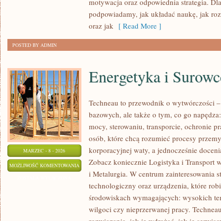
motywacja oraz odpowiednia strategia. Dla
podpowiadamy, jak układać naukę, jak rozb
oraz jak
[ Read More ]
POSTED BY ADMIN
Energetyka i Surowc
Techneau to przewodnik o wytwórczości –
bazowych, ale także o tym, co go napędza: 
mocy, sterowaniu, transporcie, ochronie pr
osób, które chcą rozumieć procesy przem
korporacyjnej waty, a jednocześnie docenia
MARZEC - 8 - 2026
Zobacz koniecznie Logistyka i Transport 
ENERGETYKA
MOŻLIWOŚĆ KOMENTOWANIA
i Metalurgia. W centrum zainteresowania st
I
ZOSTAŁA WYŁĄCZONA
technologiczny oraz urządzenia, które rob
SUROWCE
środowiskach wymagających: wysokich tem
ENERGETYCZNE
wilgoci czy nieprzerwanej pracy. Techneau 