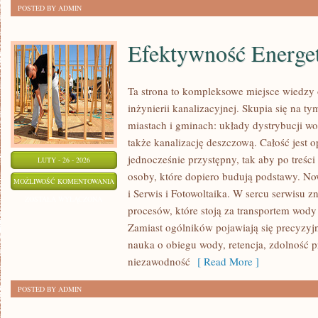
POSTED BY ADMIN
Efektywność Energe
Ta strona to kompleksowe miejsce wiedzy o
inżynierii kanalizacyjnej. Skupia się na ty
miastach i gminach: układy dystrybucji wo
także kanalizację deszczową. Całość jest o
jednocześnie przystępny, tak aby po treści 
LUTY - 26 - 2026
osoby, które dopiero budują podstawy. Now
EFEKTYWNOŚĆ
MOŻLIWOŚĆ KOMENTOWANIA
i Serwis i Fotowoltaika. W sercu serwisu z
ENERGETYCZNA
ZOSTAŁA WYŁĄCZONA
procesów, które stoją za transportem wod
Zamiast ogólników pojawiają się precyzyj
nauka o obiegu wody, retencja, zdolność 
niezawodność
[ Read More ]
POSTED BY ADMIN