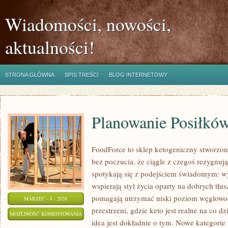
Wiadomości, nowości,
aktualności!
STRONA GŁÓWNA
SPIS TREŚCI
BLOG INTERNETOWY
Planowanie Posiłkó
FoodForce to sklep ketogeniczny stworzony
bez poczucia, że ciągle z czegoś rezygnuj
spotykają się z podejściem świadomym: wy
wspierają styl życia oparty na dobrych tłu
pomagają utrzymać niski poziom węglowod
MARZEC - 8 - 2026
przestrzeni, gdzie keto jest realne na co dz
PLANOWANIE
MOŻLIWOŚĆ KOMENTOWANIA
idea jest dokładnie o tym. Nowe kategorie 
POSIŁKÓW
ZOSTAŁA WYŁĄCZONA