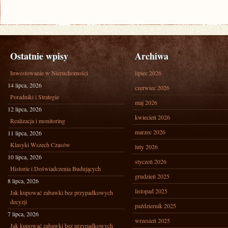
Ostatnie wpisy
Archiwa
Inwestowanie w Nieruchomości
lipiec 2026
14 lipca, 2026
czerwiec 2026
Poradniki i Strategie
maj 2026
12 lipca, 2026
kwiecień 2026
Realizacja i monitoring
marzec 2026
11 lipca, 2026
Klasyki Wszech Czasów
luty 2026
10 lipca, 2026
styczeń 2026
Historie i Doświadczenia Budujących
grudzień 2025
8 lipca, 2026
listopad 2025
Jak kupować zabawki bez przypadkowych
decyzji
październik 2025
7 lipca, 2026
wrzesień 2025
Jak kupować zabawki bez przypadkowych