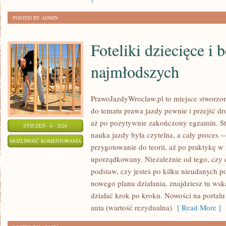
POSTED BY ADMIN
Foteliki dziecięce i
najmłodszych
PrawoJazdyWroclaw.pl to miejsce stworzon
do tematu prawa jazdy pewnie i przejść dr
aż po pozytywnie zakończony egzamin. Str
STYCZEŃ - 6 - 2026
nauka jazdy była czytelna, a cały proces
FOTELIKI
MOŻLIWOŚĆ KOMENTOWANIA
przygotowanie do teorii, aż po praktykę w 
DZIECIĘCE
ZOSTAŁA WYŁĄCZONA
uporządkowany. Niezależnie od tego, czy 
I
podstaw, czy jesteś po kilku nieudanych po
BEZPIECZEŃSTWO
nowego planu działania, znajdziesz tu ws
NAJMŁODSZYCH
działać krok po kroku. Nowości na portalu 
auta (wartość rezydualna)
[ Read More ]