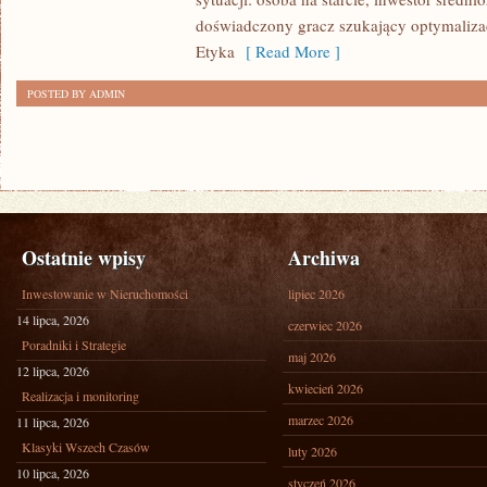
doświadczony gracz szukający optymalizac
Etyka
[ Read More ]
POSTED BY ADMIN
Ostatnie wpisy
Archiwa
Inwestowanie w Nieruchomości
lipiec 2026
14 lipca, 2026
czerwiec 2026
Poradniki i Strategie
maj 2026
12 lipca, 2026
kwiecień 2026
Realizacja i monitoring
marzec 2026
11 lipca, 2026
Klasyki Wszech Czasów
luty 2026
10 lipca, 2026
styczeń 2026