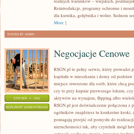
realnych warunków – wiejskich, podmiejsk
ŚPIEW
Reintrodukcje, programy ochronne i monit
PTAKÓW
dla kurnika, gołębnika i wolier. Sednem se
More ]
POSTED BY ADMIN
Negocjacje Cenowe
RSGN.pl to pełny serwis, który prowadzi p
kapitału w mieszkania i domy od podstaw 
miejsce stworzone dla osób, które chcą p
czy to przy kupnie pierwszego lokum, czy 
aktywów na wynajem, flipping albo wielol
STYCZEŃ - 4 - 2026
RSGN.pl jest doświadczenie połączona z p
NEGOCJACJE
MOŻLIWOŚĆ KOMENTOWANIA
ogólników znajdziesz tu konkretne kroki, c
CENOWE
ZOSTAŁA WYŁĄCZONA
pomagają przejść od pomysłu do realizacji
nieruchomości tak, aby czytelnik mógł łat
sytuacji: osoba na starcie, inwestor śred