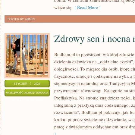
domu. W centrum zainteresowania są budyn
wiąże się
[ Read More ]
POSTED BY ADMIN
Zdrowy sen i nocna 
Bodbam.pl to przestrzeń, w której zdrowie 
dzielenia człowieka na „oddzielne części”,
dolegliwości. To miejsce dla osób, które c
fizyczność, emocje i codzienne nawyki, a ta
się medycyną naturalną oraz Tradycyjną 
STYCZEŃ - 7 - 2026
przywracania równowagi. Kategorie na str
ZDROWY
MOŻLIWOŚĆ KOMENTOWANIA
Profilaktyka. Na stronie znajdziesz treści,
SEN
ZOSTAŁA WYŁĄCZONA
integralną z praktyką dnia codziennego. 
I
rozwiązania”, Bodbam.pl pokazuje, jak b
NOCNA
kroku: poprzez świadome odżywianie, wsp
REGENERACJA
pracę z świadomym oddychaniem oraz drob
]