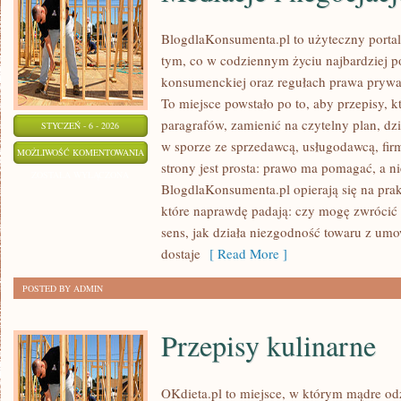
BlogdlaKonsumenta.pl to użyteczny portal 
tym, co w codziennym życiu najbardziej po
konsumenckiej oraz regułach prawa prywa
To miejsce powstało po to, aby przepisy, k
paragrafów, zamienić na czytelny plan, dz
STYCZEŃ - 6 - 2026
w sporze ze sprzedawcą, usługodawcą, fir
MEDIACJE
MOŻLIWOŚĆ KOMENTOWANIA
strony jest prosta: prawo ma pomagać, a nie
I
ZOSTAŁA WYŁĄCZONA
BlogdlaKonsumenta.pl opierają się na prak
NEGOCJACJE
które naprawdę padają: czy mogę zwrócić 
sens, jak działa niezgodność towaru z umo
dostaje
[ Read More ]
POSTED BY ADMIN
Przepisy kulinarne
OKdieta.pl to miejsce, w którym mądre odż