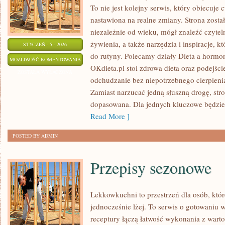
To nie jest kolejny serwis, który obiecuje 
nastawiona na realne zmiany. Strona zosta
niezależnie od wieku, mógł znaleźć czyte
żywienia, a także narzędzia i inspiracje, k
STYCZEŃ - 5 - 2026
do rutyny. Polecamy działy Dieta a hormo
PRZEPISY
MOŻLIWOŚĆ KOMENTOWANIA
OKdieta.pl stoi zdrowa dieta oraz podejści
KULINARNE
ZOSTAŁA WYŁĄCZONA
odchudzanie bez niepotrzebnego cierpienia
Zamiast narzucać jedną słuszną drogę, str
dopasowana. Dla jednych kluczowe będzie 
Read More ]
POSTED BY ADMIN
Przepisy sezonowe
Lekkowkuchni to przestrzeń dla osób, któr
jednocześnie lżej. To serwis o gotowaniu 
receptury łączą łatwość wykonania z warto