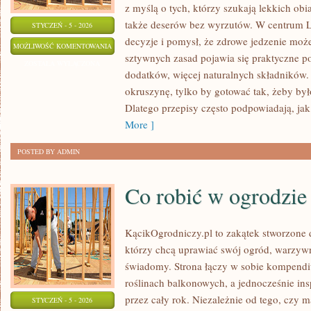
z myślą o tych, którzy szukają lekkich ob
także deserów bez wyrzutów. W centrum 
STYCZEŃ - 5 - 2026
decyzje i pomysł, że zdrowe jedzenie moż
PRZEPISY
MOŻLIWOŚĆ KOMENTOWANIA
sztywnych zasad pojawia się praktyczne p
SEZONOWE
ZOSTAŁA WYŁĄCZONA
dodatków, więcej naturalnych składników. 
okruszynę, tylko by gotować tak, żeby by
Dlatego przepisy często podpowiadają, jak 
More ]
POSTED BY ADMIN
Co robić w ogrodzie
KącikOgrodniczy.pl to zakątek stworzone dl
którzy chcą uprawiać swój ogród, warzyw
świadomy. Strona łączy w sobie kompendi
roślinach balkonowych, a jednocześnie in
przez cały rok. Niezależnie od tego, czy m
STYCZEŃ - 5 - 2026