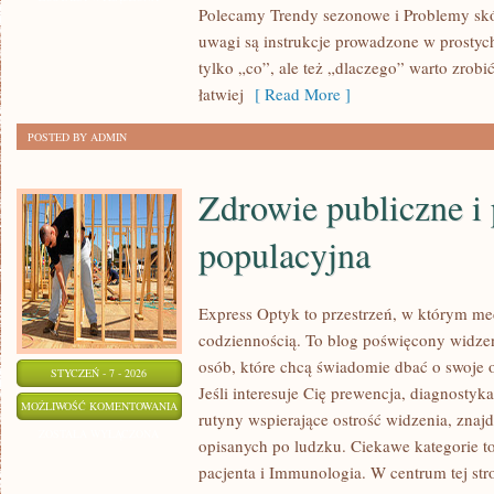
Polecamy Trendy sezonowe i Problemy skó
PĘDZLE
uwagi są instrukcje prowadzone w prostych
DO
tylko „co”, ale też „dlaczego” warto zrobi
MAKIJAŻU
łatwiej
[ Read More ]
POSTED BY ADMIN
Zdrowie publiczne i 
populacyjna
Express Optyk to przestrzeń, w którym me
codziennością. To blog poświęcony widzen
osób, które chcą świadomie dbać o swoje 
STYCZEŃ - 7 - 2026
Jeśli interesuje Cię prewencja, diagnostyk
ZDROWIE
MOŻLIWOŚĆ KOMENTOWANIA
rutyny wspierające ostrość widzenia, znaj
PUBLICZNE
ZOSTAŁA WYŁĄCZONA
opisanych po ludzku. Ciekawe kategorie t
I
pacjenta i Immunologia. W centrum tej stro
PROFILAKTYKA