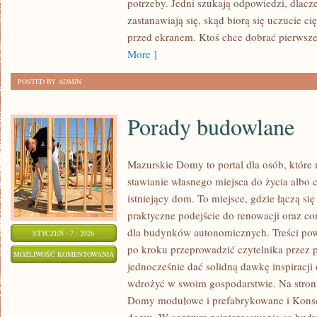
potrzeby. Jedni szukają odpowiedzi, dlacz
POPULACYJNA
zastanawiają się, skąd biorą się uczucie c
przed ekranem. Ktoś chce dobrać pierwsze 
More ]
POSTED BY ADMIN
Porady budowlane
Mazurskie Domy to portal dla osób, które
stawianie własnego miejsca do życia albo
istniejący dom. To miejsce, gdzie łączą s
praktyczne podejście do renowacji oraz co
dla budynków autonomicznych. Treści pow
STYCZEŃ - 7 - 2026
po kroku przeprowadzić czytelnika przez p
PORADY
MOŻLIWOŚĆ KOMENTOWANIA
jednocześnie dać solidną dawkę inspiracji
BUDOWLANE
ZOSTAŁA WYŁĄCZONA
wdrożyć w swoim gospodarstwie. Na stron
Domy modułowe i prefabrykowane i Konse