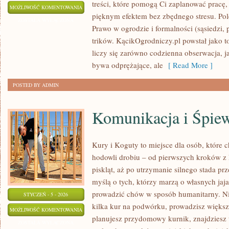
treści, które pomogą Ci zaplanować pracę, 
CO
MOŻLIWOŚĆ KOMENTOWANIA
pięknym efektem bez zbędnego stresu. Po
ROBIĆ
ZOSTAŁA WYŁĄCZONA
Prawo w ogrodzie i formalności (sąsiedzi, pr
W
trików. KącikOgrodniczy.pl powstał jako 
OGRODZIE
liczy się zarówno codzienna obserwacja, 
WIOSNĄ?
bywa odprężające, ale
[ Read More ]
POSTED BY ADMIN
Komunikacja i Śpie
Kury i Koguty to miejsce dla osób, które
hodowli drobiu – od pierwszych kroków z
piskląt, aż po utrzymanie silnego stada prz
myślą o tych, którzy marzą o własnych jaja
prowadzić chów w sposób humanitarny. Nie
STYCZEŃ - 5 - 2026
kilka kur na podwórku, prowadzisz większ
KOMUNIKACJA
MOŻLIWOŚĆ KOMENTOWANIA
planujesz przydomowy kurnik, znajdziesz 
I
ZOSTAŁA WYŁĄCZONA