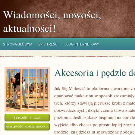
Wiadomości, nowości,
aktualności!
STRONA GŁÓWNA
SPIS TREŚCI
BLOG INTERNETOWY
Akcesoria i pędzle d
Jak Się Malować to platforma stworzone z 
opanować make-upu w sposób zrozumiały. 
tych, którzy stawiają pierwsze kroki z mate
doświadczonych, dzięki czemu łatwo znale
poziomu. Jeśli szukasz inspiracji na codzi
STYCZEŃ - 8 - 2026
wyjście albo chcesz po prostu lepiej zrozu
AKCESORIA
MOŻLIWOŚĆ KOMENTOWANIA
urodzie, znajdziesz tu sprawdzone podejście
I
ZOSTAŁA WYŁĄCZONA