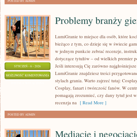
POSTED BY ADMIN
Problemy branży gie
LumiGranie to miejsce dla osób, które koc
bieżąco z tym, co dzieje się w świecie gam
w jednym punkcie zebrać recenzje, instruk
dotyczące tytułów – od wielkich premier p
Jeśli interesują Cię zarówno najgłośniejsze 
STYCZEŃ - 6 - 2026
LumiGranie znajdziesz treści przygotowane
PROBLEMY
MOŻLIWOŚĆ KOMENTOWANIA
stylach grania. Warto zajrzeć tutaj: Cospla
BRANŻY
ZOSTAŁA WYŁĄCZONA
Cosplay, fanart i twórczość fanów. W centr
GIER
pomagają zrozumieć, czy dany tytuł jest w
recenzja na
[ Read More ]
POSTED BY ADMIN
Mediacje i negocjacj