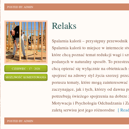
POSTED BY ADMIN
Relaks
Spalarnia kalorii – przystępny przewodnik
Spalarnia kalorii to miejsce w internecie 
które chcą poznać temat redukcji wagi i s
podanych w naturalny sposób. To przestrze
chcą opierać się wyłącznie na obietnicach 
CZERWIEC - 17 - 2026
spojrzeć na zdrowy styl życia szerzej: prze
RELAKS
MOŻLIWOŚĆ KOMENTOWANIA
porusza tematy, które mogą zainteresowa
ZOSTAŁA WYŁĄCZONA
zaczynające, jak i tych, którzy od dawna p
potrzebują świeżego spojrzenia na dobrze
Motywacja i Psychologia Odchudzania i Z
zaletą serwisu jest jego różnorodne
[ Read
POSTED BY ADMIN