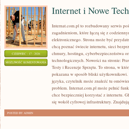
Internet i Nowe Tec
Internat.com.pl to rozbudowany serwis po
zagadnieniom, które łączą się z codzienn
elektronicznego. Strona może być przydat
chcą poznać świecie internetu, sieci bez
chmury, hostingu, cyberbezpieczeństwa o
CZERWIEC - 17 - 2026
technologicznych. Nowości na stronie: Praw
INTERNET
MOŻLIWOŚĆ KOMENTOWANIA
Testy i Recenzje Sprzętu. To strona, w któ
I
ZOSTAŁA WYŁĄCZONA
pokazana w sposób bliski użytkownikowi
NOWE
języka, czytelnik może znaleźć tu omówie
TECHNOLOGIE
problem. Internat.com.pl może pełnić funk
chce bezpieczniej korzystać z internetu. 
się wokół cyfrowej infrastruktury. Znajdują
POSTED BY ADMIN