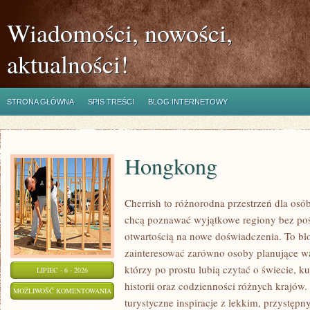
Wiadomości, nowości,
aktualności!
STRONA GŁÓWNA
SPIS TREŚCI
BLOG INTERNETOWY
Hongkong
Cherrish to różnorodna przestrzeń dla osób,
chcą poznawać wyjątkowe regiony bez pośp
otwartością na nowe doświadczenia. To bl
zainteresować zarówno osoby planujące wa
którzy po prostu lubią czytać o świecie, ku
LIPIEC - 6 - 2026
historii oraz codzienności różnych krajów.
HONGKONG
MOŻLIWOŚĆ KOMENTOWANIA
turystyczne inspiracje z lekkim, przystę
ZOSTAŁA WYŁĄCZONA