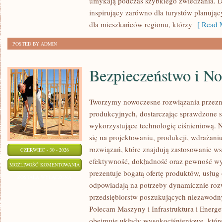
umykają podczas szybkiego zwiedzania. D
inspirujący zarówno dla turystów planują
dla mieszkańców regionu, którzy
[ Read M
POSTED BY ADMIN
Bezpieczeństwo i N
Tworzymy nowoczesne rozwiązania przezn
produkcyjnych, dostarczając sprawdzone 
wykorzystujące technologię ciśnieniową. N
się na projektowaniu, produkcji, wdrażan
rozwiązań, które znajdują zastosowanie wsz
CZERWIEC - 30 - 2026
efektywność, dokładność oraz pewność w
BEZPIECZEŃSTWO
MOŻLIWOŚĆ KOMENTOWANIA
prezentuje bogatą ofertę produktów, usług 
I
ZOSTAŁA WYŁĄCZONA
odpowiadają na potrzeby dynamicznie rozw
NORMY
przedsiębiorstw poszukujących niezawodn
Polecam Maszyny i Infrastruktura i Energe
obejmuje układy wysokociśnieniowe, które