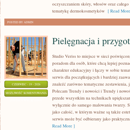
oczyszczaniem skóry, włosów oraz całego c
tematykę dermokosmetyków
[ Read More
POSTED BY ADMIN
Pielęgnacja i przygo
Studio Veriss to miejsce w sieci poświęco
poradom dla osób, które chcą lepiej pozna
charakter edukacyjny i łączy w sobie tem
serwis dla początkujących i bardziej za
znaleźć zarówno tematyczne zestawienia, j
CZERWIEC - 19 - 2026
Polecam Trendy i nowości i Trendy i nowoś
PIELĘGNACJA
MOŻLIWOŚĆ KOMENTOWANIA
przede wszystkim na technikach upiększani
I
ZOSTAŁA WYŁĄCZONA
wyłącznie do samego malowania twarzy. St
PRZYGOTOWANIE
jako całość, w którym ważne są także est
SKÓRY
serwis może być odbierany jako praktyczn
Read More ]