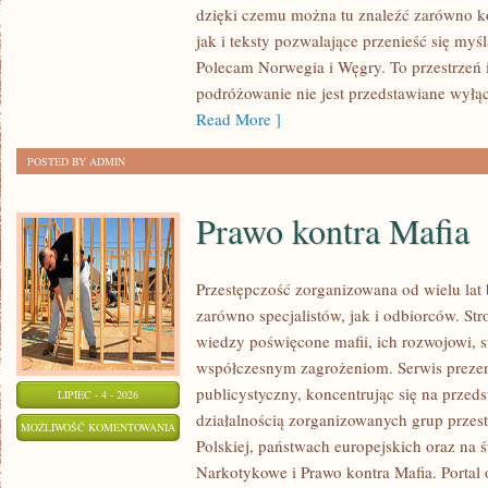
dzięki czemu można tu znaleźć zarówno k
jak i teksty pozwalające przenieść się myś
Polecam Norwegia i Węgry. To przestrzeń 
podróżowanie nie jest przedstawiane wyłą
Read More ]
POSTED BY ADMIN
Prawo kontra Mafia
Przestępczość zorganizowana od wielu lat
zarówno specjalistów, jak i odbiorców. St
wiedzy poświęcone mafii, ich rozwojowi, st
współczesnym zagrożeniom. Serwis prezen
publicystyczny, koncentrując się na przed
LIPIEC - 4 - 2026
działalnością zorganizowanych grup przes
PRAWO
MOŻLIWOŚĆ KOMENTOWANIA
Polskiej, państwach europejskich oraz na 
KONTRA
ZOSTAŁA WYŁĄCZONA
Narkotykowe i Prawo kontra Mafia. Portal
MAFIA