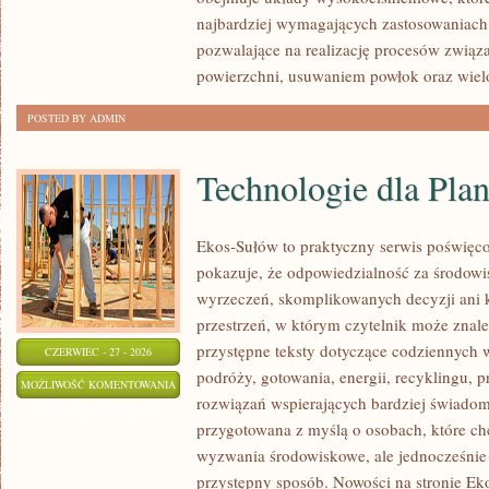
najbardziej wymagających zastosowaniach
pozwalające na realizację procesów zwią
powierzchni, usuwaniem powłok oraz wie
POSTED BY ADMIN
Technologie dla Plan
Ekos-Sułów to praktyczny serwis poświęcon
pokazuje, że odpowiedzialność za środowi
wyrzeczeń, skomplikowanych decyzji ani 
przestrzeń, w którym czytelnik może znale
przystępne teksty dotyczące codziennych
CZERWIEC - 27 - 2026
podróży, gotowania, energii, recyklingu, 
TECHNOLOGIE
MOŻLIWOŚĆ KOMENTOWANIA
rozwiązań wspierających bardziej świadomy
DLA
ZOSTAŁA WYŁĄCZONA
przygotowana z myślą o osobach, które c
PLANETY
wyzwania środowiskowe, ale jednocześnie 
przystępny sposób. Nowości na stronie Ek