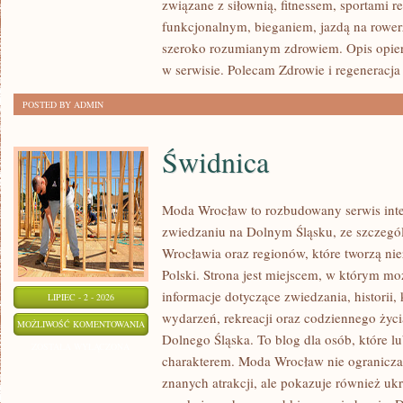
związane z siłownią, fitnessem, sportami r
funkcjonalnym, bieganiem, jazdą na rowerz
szeroko rozumianym zdrowiem. Opis opier
w serwisie. Polecam Zdrowie i regeneracja 
POSTED BY ADMIN
Świdnica
Moda Wrocław to rozbudowany serwis int
zwiedzaniu na Dolnym Śląsku, ze szczeg
Wrocławia oraz regionów, które tworzą ni
Polski. Strona jest miejscem, w którym mo
informacje dotyczące zwiedzania, historii, 
LIPIEC - 2 - 2026
wydarzeń, rekreacji oraz codziennego życi
ŚWIDNICA
MOŻLIWOŚĆ KOMENTOWANIA
Dolnego Śląska. To blog dla osób, które lu
ZOSTAŁA WYŁĄCZONA
charakterem. Moda Wrocław nie ogranicza 
znanych atrakcji, ale pokazuje również ukry