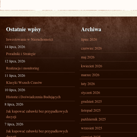
Ostatnie wpisy
Archiwa
Inwestowanie w Nieruchomości
lipiec 2026
14 lipca, 2026
czerwiec 2026
Poradniki i Strategie
maj 2026
12 lipca, 2026
kwiecień 2026
Realizacja i monitoring
marzec 2026
11 lipca, 2026
Klasyki Wszech Czasów
luty 2026
10 lipca, 2026
styczeń 2026
Historie i Doświadczenia Budujących
grudzień 2025
8 lipca, 2026
listopad 2025
Jak kupować zabawki bez przypadkowych
decyzji
październik 2025
7 lipca, 2026
wrzesień 2025
Jak kupować zabawki bez przypadkowych
decyzji
sierpień 2025