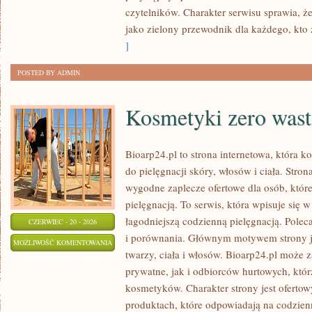
czytelników. Charakter serwisu sprawia, 
jako zielony przewodnik dla każdego, kto z
]
POSTED BY ADMIN
Kosmetyki zero wast
Bioarp24.pl to strona internetowa, która k
do pielęgnacji skóry, włosów i ciała. Stro
wygodne zaplecze ofertowe dla osób, które
pielęgnacją. To serwis, która wpisuje się 
łagodniejszą codzienną pielęgnacją. Polec
CZERWIEC - 20 - 2026
i porównania. Głównym motywem strony j
KOSMETYKI
MOŻLIWOŚĆ KOMENTOWANIA
twarzy, ciała i włosów. Bioarp24.pl może
ZERO
ZOSTAŁA WYŁĄCZONA
prywatne, jak i odbiorców hurtowych, któ
WASTE
kosmetyków. Charakter strony jest ofertow
produktach, które odpowiadają na codzien