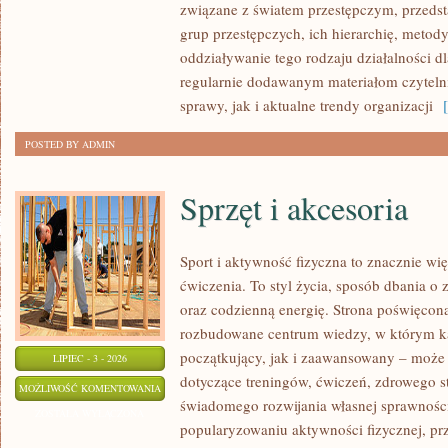
związane z światem przestępczym, przedst
grup przestępczych, ich hierarchię, metod
oddziaływanie tego rodzaju działalności d
regularnie dodawanym materiałom czytel
sprawy, jak i aktualne trendy organizacji
[ 
POSTED BY ADMIN
Sprzęt i akcesoria
Sport i aktywność fizyczna to znacznie wię
ćwiczenia. To styl życia, sposób dbania o
oraz codzienną energię. Strona poświęcona
rozbudowane centrum wiedzy, w którym k
początkujący, jak i zaawansowany – może 
LIPIEC - 3 - 2026
dotyczące treningów, ćwiczeń, zdrowego st
SPRZĘT
MOŻLIWOŚĆ KOMENTOWANIA
świadomego rozwijania własnej sprawności
I
ZOSTAŁA WYŁĄCZONA
popularyzowaniu aktywności fizycznej, pr
AKCESORIA