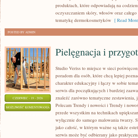
produktach, które odpowiadają na codzien
oczyszczaniem skóry, włosów oraz całego c
tematykę dermokosmetyków
[ Read More
POSTED BY ADMIN
Pielęgnacja i przygo
Studio Veriss to miejsce w sieci poświęco
poradom dla osób, które chcą lepiej pozna
charakter edukacyjny i łączy w sobie tem
serwis dla początkujących i bardziej za
znaleźć zarówno tematyczne zestawienia, j
CZERWIEC - 19 - 2026
Polecam Trendy i nowości i Trendy i nowoś
PIELĘGNACJA
MOŻLIWOŚĆ KOMENTOWANIA
przede wszystkim na technikach upiększani
I
ZOSTAŁA WYŁĄCZONA
wyłącznie do samego malowania twarzy. St
PRZYGOTOWANIE
jako całość, w którym ważne są także est
SKÓRY
serwis może być odbierany jako praktyczn