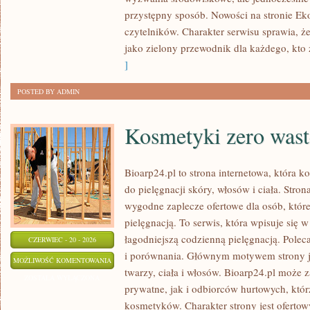
przystępny sposób. Nowości na stronie Ek
czytelników. Charakter serwisu sprawia, 
jako zielony przewodnik dla każdego, kto z
]
POSTED BY ADMIN
Kosmetyki zero wast
Bioarp24.pl to strona internetowa, która k
do pielęgnacji skóry, włosów i ciała. Stro
wygodne zaplecze ofertowe dla osób, które
pielęgnacją. To serwis, która wpisuje się 
łagodniejszą codzienną pielęgnacją. Polec
CZERWIEC - 20 - 2026
i porównania. Głównym motywem strony j
KOSMETYKI
MOŻLIWOŚĆ KOMENTOWANIA
twarzy, ciała i włosów. Bioarp24.pl może
ZERO
ZOSTAŁA WYŁĄCZONA
prywatne, jak i odbiorców hurtowych, któ
WASTE
kosmetyków. Charakter strony jest ofertow