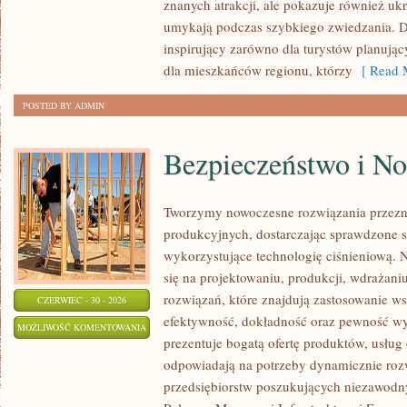
znanych atrakcji, ale pokazuje również ukry
umykają podczas szybkiego zwiedzania. D
inspirujący zarówno dla turystów planują
dla mieszkańców regionu, którzy
[ Read M
POSTED BY ADMIN
Bezpieczeństwo i N
Tworzymy nowoczesne rozwiązania przezn
produkcyjnych, dostarczając sprawdzone 
wykorzystujące technologię ciśnieniową. N
się na projektowaniu, produkcji, wdrażan
rozwiązań, które znajdują zastosowanie wsz
CZERWIEC - 30 - 2026
efektywność, dokładność oraz pewność w
BEZPIECZEŃSTWO
MOŻLIWOŚĆ KOMENTOWANIA
prezentuje bogatą ofertę produktów, usług 
I
ZOSTAŁA WYŁĄCZONA
odpowiadają na potrzeby dynamicznie rozw
NORMY
przedsiębiorstw poszukujących niezawodn