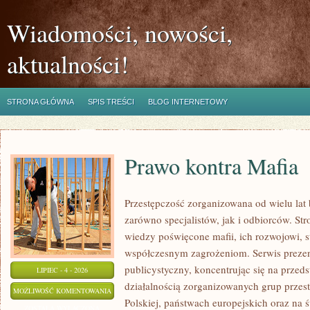
Wiadomości, nowości,
aktualności!
STRONA GŁÓWNA
SPIS TREŚCI
BLOG INTERNETOWY
Prawo kontra Mafia
Przestępczość zorganizowana od wielu lat
zarówno specjalistów, jak i odbiorców. St
wiedzy poświęcone mafii, ich rozwojowi, st
współczesnym zagrożeniom. Serwis prezen
publicystyczny, koncentrując się na przed
LIPIEC - 4 - 2026
działalnością zorganizowanych grup przes
PRAWO
MOŻLIWOŚĆ KOMENTOWANIA
Polskiej, państwach europejskich oraz na 
KONTRA
ZOSTAŁA WYŁĄCZONA