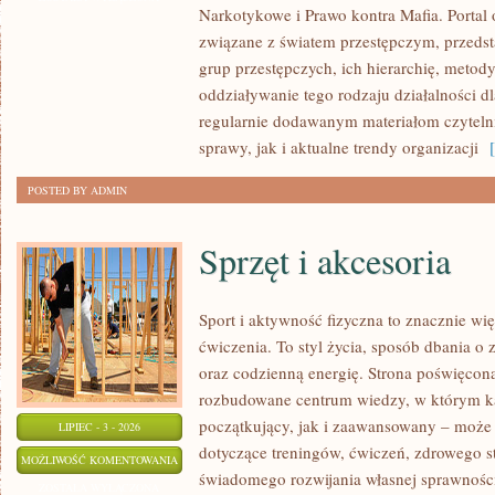
Narkotykowe i Prawo kontra Mafia. Portal
MAFIA
związane z światem przestępczym, przedst
grup przestępczych, ich hierarchię, metod
oddziaływanie tego rodzaju działalności d
regularnie dodawanym materiałom czytel
sprawy, jak i aktualne trendy organizacji
[ 
POSTED BY ADMIN
Sprzęt i akcesoria
Sport i aktywność fizyczna to znacznie wię
ćwiczenia. To styl życia, sposób dbania o
oraz codzienną energię. Strona poświęcona
rozbudowane centrum wiedzy, w którym k
początkujący, jak i zaawansowany – może 
LIPIEC - 3 - 2026
dotyczące treningów, ćwiczeń, zdrowego st
SPRZĘT
MOŻLIWOŚĆ KOMENTOWANIA
świadomego rozwijania własnej sprawności
I
ZOSTAŁA WYŁĄCZONA