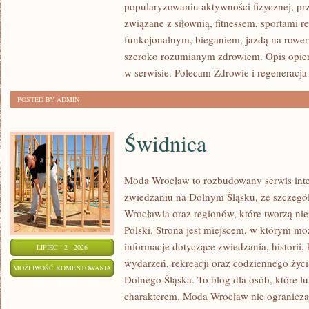
popularyzowaniu aktywności fizycznej, pr
AKCESORIA
związane z siłownią, fitnessem, sportami r
funkcjonalnym, bieganiem, jazdą na rowerz
szeroko rozumianym zdrowiem. Opis opier
w serwisie. Polecam Zdrowie i regeneracja 
POSTED BY ADMIN
Świdnica
Moda Wrocław to rozbudowany serwis int
zwiedzaniu na Dolnym Śląsku, ze szczeg
Wrocławia oraz regionów, które tworzą ni
Polski. Strona jest miejscem, w którym mo
informacje dotyczące zwiedzania, historii, 
LIPIEC - 2 - 2026
wydarzeń, rekreacji oraz codziennego życi
ŚWIDNICA
MOŻLIWOŚĆ KOMENTOWANIA
Dolnego Śląska. To blog dla osób, które lu
ZOSTAŁA WYŁĄCZONA
charakterem. Moda Wrocław nie ogranicza 