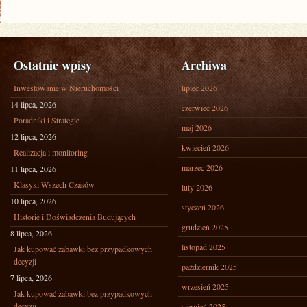
Ostatnie wpisy
Archiwa
Inwestowanie w Nieruchomości
lipiec 2026
14 lipca, 2026
czerwiec 2026
Poradniki i Strategie
maj 2026
12 lipca, 2026
kwiecień 2026
Realizacja i monitoring
marzec 2026
11 lipca, 2026
Klasyki Wszech Czasów
luty 2026
10 lipca, 2026
styczeń 2026
Historie i Doświadczenia Budujących
grudzień 2025
8 lipca, 2026
listopad 2025
Jak kupować zabawki bez przypadkowych
decyzji
październik 2025
7 lipca, 2026
wrzesień 2025
Jak kupować zabawki bez przypadkowych
decyzji
sierpień 2025