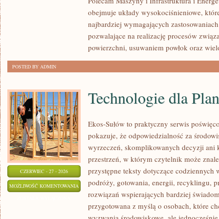
Polecam Maszyny i Infrastruktura i Energe
obejmuje układy wysokociśnieniowe, które
najbardziej wymagających zastosowaniach
pozwalające na realizację procesów zwią
powierzchni, usuwaniem powłok oraz wie
POSTED BY ADMIN
Technologie dla Plan
Ekos-Sułów to praktyczny serwis poświęcon
pokazuje, że odpowiedzialność za środowi
wyrzeczeń, skomplikowanych decyzji ani 
przestrzeń, w którym czytelnik może znale
przystępne teksty dotyczące codziennych
CZERWIEC - 27 - 2026
podróży, gotowania, energii, recyklingu, 
TECHNOLOGIE
MOŻLIWOŚĆ KOMENTOWANIA
rozwiązań wspierających bardziej świadomy
DLA
ZOSTAŁA WYŁĄCZONA
przygotowana z myślą o osobach, które c
PLANETY
wyzwania środowiskowe, ale jednocześnie 