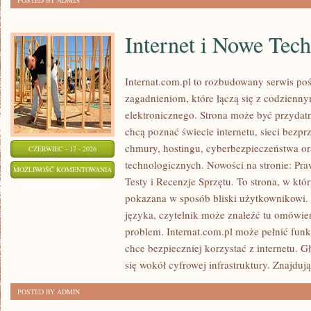
POSTED BY ADMIN
Internet i Nowe Tec
Internat.com.pl to rozbudowany serwis po
zagadnieniom, które łączą się z codzienn
elektronicznego. Strona może być przydat
chcą poznać świecie internetu, sieci bez
chmury, hostingu, cyberbezpieczeństwa o
CZERWIEC - 17 - 2026
technologicznych. Nowości na stronie: Praw
INTERNET
MOŻLIWOŚĆ KOMENTOWANIA
Testy i Recenzje Sprzętu. To strona, w któ
I
ZOSTAŁA WYŁĄCZONA
pokazana w sposób bliski użytkownikowi
NOWE
języka, czytelnik może znaleźć tu omówie
TECHNOLOGIE
problem. Internat.com.pl może pełnić funk
chce bezpieczniej korzystać z internetu. 
się wokół cyfrowej infrastruktury. Znajdują
POSTED BY ADMIN