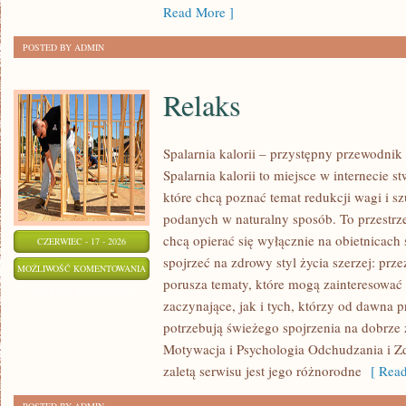
Read More ]
POSTED BY ADMIN
Relaks
Spalarnia kalorii – przystępny przewodnik
Spalarnia kalorii to miejsce w internecie 
które chcą poznać temat redukcji wagi i s
podanych w naturalny sposób. To przestrze
chcą opierać się wyłącznie na obietnicach 
CZERWIEC - 17 - 2026
spojrzeć na zdrowy styl życia szerzej: prze
RELAKS
MOŻLIWOŚĆ KOMENTOWANIA
porusza tematy, które mogą zainteresowa
ZOSTAŁA WYŁĄCZONA
zaczynające, jak i tych, którzy od dawna p
potrzebują świeżego spojrzenia na dobrze
Motywacja i Psychologia Odchudzania i Z
zaletą serwisu jest jego różnorodne
[ Read