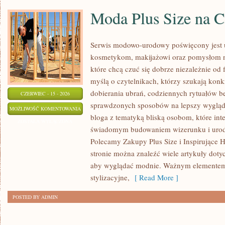
Moda Plus Size na 
Serwis modowo-urodowy poświęcony jest ub
kosmetykom, makijażowi oraz pomysłom na
które chcą czuć się dobrze niezależnie od 
myślą o czytelnikach, którzy szukają kon
dobierania ubrań, codziennych rytuałów 
CZERWIEC - 15 - 2026
sprawdzonych sposobów na lepszy wygląd. 
MODA
MOŻLIWOŚĆ KOMENTOWANIA
bloga z tematyką bliską osobom, które inte
PLUS
ZOSTAŁA WYŁĄCZONA
świadomym budowaniem wizerunku i urod
SIZE
Polecamy Zakupy Plus Size i Inspirujące H
NA
stronie można znaleźć wiele artykuły dotyc
CO
aby wyglądać modnie. Ważnym elementem
DZIEŃ
stylizacyjne,
[ Read More ]
POSTED BY ADMIN