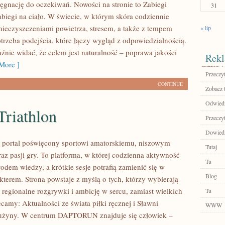
ęgnację do oczekiwań. Nowości na stronie to Zabiegi
31
abiegi na ciało. W świecie, w którym skóra codziennie
anieczyszczeniami powietrza, stresem, a także z tempem
« lip
otrzeba podejścia, które łączy wygląd z odpowiedzialnością.
źnie widać, że celem jest naturalność – poprawa jakości
Rekl
More ]
Przeczyt
CONTINUE
Zobacz 
Odwiedź
Triathlon
Przeczyt
Dowiedz
ortal poświęcony sportowi amatorskiemu, niszowym
Tutaj
az pasji gry. To platforma, w której codzienna aktywność
Tu
łodem wiedzy, a krótkie sesje potrafią zamienić się w
Blog
akterem. Strona powstaje z myślą o tych, którzy wybierają
 regionalne rozgrywki i ambicję w sercu, zamiast wielkich
Tu
camy: Aktualności ze świata piłki ręcznej i Sławni
WWW
rużyny. W centrum DAPTORUN znajduje się człowiek –