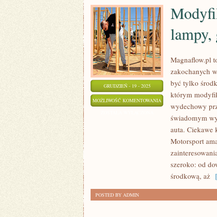
Modyfi
lampy, 
Magnaflow.pl t
zakochanych w 
być tylko środk
GRUDZIEŃ - 19 - 2025
którym modyfik
MODYFIKACJE
MOŻLIWOŚĆ KOMENTOWANIA
wydechowy prze
OPTYCZNE
ZOSTAŁA WYŁĄCZONA
świadomym wyb
(WRAPY,
auta. Ciekawe k
LAMPY,
Motorsport ama
GRILLE)
zainteresowani
szeroko: od dow
środkową, aż
[
POSTED BY ADMIN