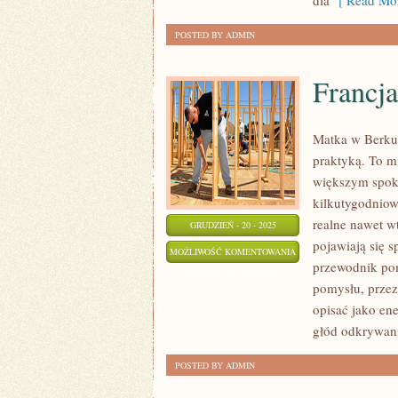
dla
[ Read Mor
SPŁYWY
POSTED BY ADMIN
Francja
Matka w Berku 
praktyką. To mi
większym spoko
kilkutygodniow
realne nawet w
GRUDZIEŃ - 20 - 2025
pojawiają się s
FRANCJA
MOŻLIWOŚĆ KOMENTOWANIA
przewodnik pom
I
ZOSTAŁA WYŁĄCZONA
pomysłu, przez
STANY
opisać jako en
ZJEDNOCZONE
głód odkrywani
POSTED BY ADMIN