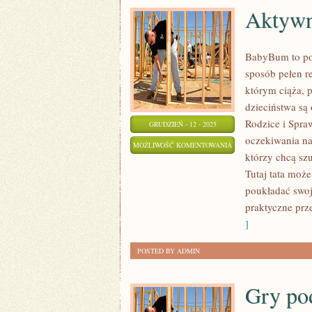
Aktywn
BabyBum to por
sposób pełen re
którym ciąża, p
dzieciństwa są 
Rodzice i Spra
GRUDZIEŃ - 12 - 2025
oczekiwania na
AKTYWNOŚĆ
MOŻLIWOŚĆ KOMENTOWANIA
którzy chcą sz
FIZYCZNA
ZOSTAŁA WYŁĄCZONA
Tutaj tata może
RODZINY
poukładać swo
praktyczne prz
]
POSTED BY ADMIN
Gry po