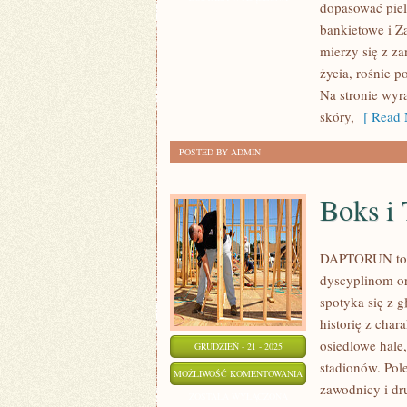
dopasować piel
NA
bankietowe i Z
DŁONIE
mierzy się z z
I
życia, rośnie p
MEZOTERAPIA
Na stronie wyra
skóry,
[ Read 
POSTED BY ADMIN
Boks i 
DAPTORUN to p
dyscyplinom or
spotyka się z g
historię z char
osiedlowe hale,
GRUDZIEŃ - 21 - 2025
stadionów. Pole
BOKS
MOŻLIWOŚĆ KOMENTOWANIA
zawodnicy i d
I
ZOSTAŁA WYŁĄCZONA