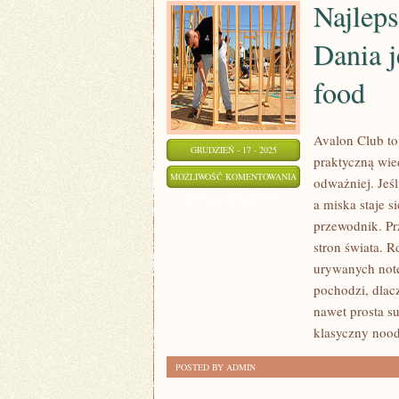
Najleps
Dania 
food
Avalon Club to
GRUDZIEŃ - 17 - 2025
praktyczną wie
NAJLEPSZE
MOŻLIWOŚĆ KOMENTOWANIA
odważniej. Jeś
RESTAURACJE
ZOSTAŁA WYŁĄCZONA
a miska staje 
W
przewodnik. Pr
EUROPIE
stron świata. 
I
urywanych notek
DANIA
pochodzi, dlacz
nawet prosta s
JEDNOGARNKOWE
klasyczny nood
I
COMFORT
POSTED BY ADMIN
FOOD