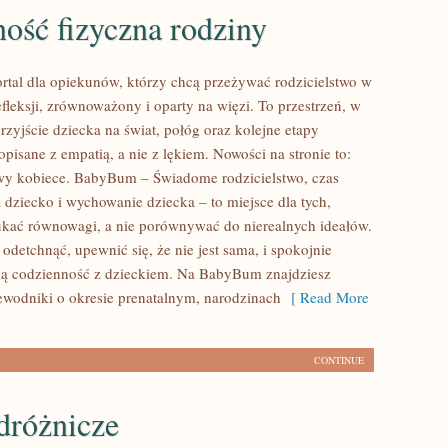
ość fizyczna rodziny
tal dla opiekunów, którzy chcą przeżywać rodzicielstwo w
fleksji, zrównoważony i oparty na więzi. To przestrzeń, w
rzyjście dziecka na świat, połóg oraz kolejne etapy
opisane z empatią, a nie z lękiem. Nowości na stronie to:
wy kobiece. BabyBum – Świadome rodzicielstwo, czas
 dziecko i wychowanie dziecka – to miejsce dla tych,
ukać równowagi, a nie porównywać do nierealnych ideałów.
 odetchnąć, upewnić się, że nie jest sama, i spokojnie
ją codzienność z dzieckiem. Na BabyBum znajdziesz
ewodniki o okresie prenatalnym, narodzinach
[ Read More
CONTINUE
dróżnicze