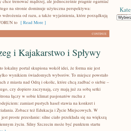
ry chce trenować mądrzej, ale jednocześnie pragnie ogarniać
atego na stronie dominuje użyteczna perspektywa:
Kate
 wdrożenia od razu, a także wyjaśnienia, które porządkują
Kategorie
PTORUN to
[ Read More ]
CONTINUE
zeg i Kajakarstwo i Spływy
to lokalny portal skupiona wokół idei, że forma nie jest
tylko wynikiem świadomych wyborów. To miejsce powstało
ch z miasta nad Odrą i okolic, które chcą zadbać o siebie –
tego, czy dopiero zaczynają, czy mają już za sobą setki
Strona łączy w sobie klimat pasjonatów ruchu z
dejściem: zamiast pustych haseł stawia na konkret i
działania. Zobacz też Edukacja i Życie Miejscowych. W
 jest proste przesłanie: silne ciało przekłada się na większą
iennym życiu. Silny Szczecin może być punktem startu