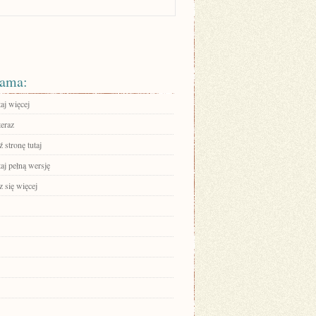
ama:
aj więcej
teraz
 stronę tutaj
aj pełną wersję
 się więcej