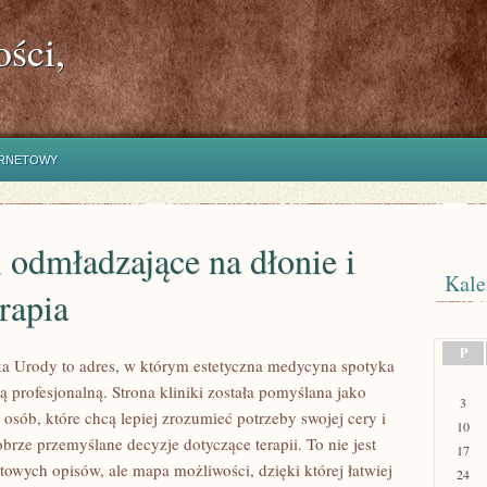
ści,
ERNETOWY
 odmładzające na dłonie i
Kale
rapia
P
a Urody to adres, w którym estetyczna medycyna spotyka
ją profesjonalną. Strona kliniki została pomyślana jako
3
osób, które chcą lepiej zrozumieć potrzeby swojej cery i
10
rze przemyślane decyzje dotyczące terapii. To nie jest
17
rtowych opisów, ale mapa możliwości, dzięki której łatwiej
24