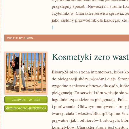
przystępny sposób. Nowości na stronie Ek
czytelników. Charakter serwisu sprawia, 
jako zielony przewodnik dla każdego, kto z
]
POSTED BY ADMIN
Kosmetyki zero wast
Bioarp24.pl to strona internetowa, która k
do pielęgnacji skóry, włosów i ciała. Stro
wygodne zaplecze ofertowe dla osób, które
pielęgnacją. To serwis, która wpisuje się 
łagodniejszą codzienną pielęgnacją. Polec
CZERWIEC - 20 - 2026
i porównania. Głównym motywem strony j
KOSMETYKI
MOŻLIWOŚĆ KOMENTOWANIA
twarzy, ciała i włosów. Bioarp24.pl może
ZERO
ZOSTAŁA WYŁĄCZONA
prywatne, jak i odbiorców hurtowych, któ
WASTE
kosmetyków. Charakter strony jest ofertow