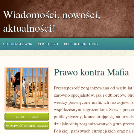
Wiadomości, nowości,
aktualności!
STRONA GŁÓWNA
SPIS TREŚCI
BLOG INTERNETOWY
Prawo kontra Mafia
Przestępczość zorganizowana od wielu lat
zarówno specjalistów, jak i odbiorców. St
wiedzy poświęcone mafii, ich rozwojowi, st
współczesnym zagrożeniom. Serwis prezen
publicystyczny, koncentrując się na przed
LIPIEC - 4 - 2026
działalnością zorganizowanych grup przes
PRAWO
MOŻLIWOŚĆ KOMENTOWANIA
Polskiej, państwach europejskich oraz na 
KONTRA
ZOSTAŁA WYŁĄCZONA