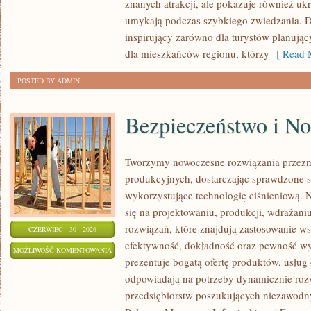
znanych atrakcji, ale pokazuje również ukry
umykają podczas szybkiego zwiedzania. D
inspirujący zarówno dla turystów planują
dla mieszkańców regionu, którzy
[ Read M
POSTED BY ADMIN
Bezpieczeństwo i N
Tworzymy nowoczesne rozwiązania przezn
produkcyjnych, dostarczając sprawdzone 
wykorzystujące technologię ciśnieniową. N
się na projektowaniu, produkcji, wdrażan
rozwiązań, które znajdują zastosowanie wsz
CZERWIEC - 30 - 2026
efektywność, dokładność oraz pewność w
BEZPIECZEŃSTWO
MOŻLIWOŚĆ KOMENTOWANIA
prezentuje bogatą ofertę produktów, usług 
I
ZOSTAŁA WYŁĄCZONA
odpowiadają na potrzeby dynamicznie rozw
NORMY
przedsiębiorstw poszukujących niezawodn