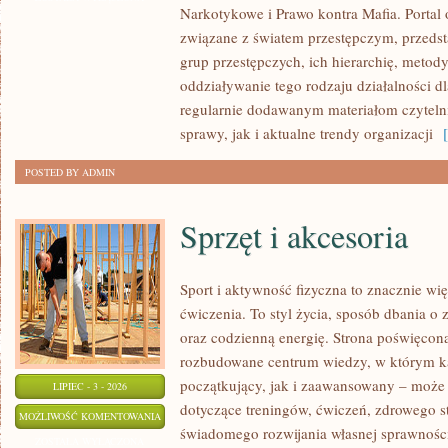
Narkotykowe i Prawo kontra Mafia. Portal
MAFIA
związane z światem przestępczym, przedst
grup przestępczych, ich hierarchię, metod
oddziaływanie tego rodzaju działalności d
regularnie dodawanym materiałom czytel
sprawy, jak i aktualne trendy organizacji
[ 
POSTED BY ADMIN
Sprzęt i akcesoria
Sport i aktywność fizyczna to znacznie wię
ćwiczenia. To styl życia, sposób dbania o
oraz codzienną energię. Strona poświęcona
rozbudowane centrum wiedzy, w którym k
początkujący, jak i zaawansowany – może 
LIPIEC - 3 - 2026
dotyczące treningów, ćwiczeń, zdrowego st
SPRZĘT
MOŻLIWOŚĆ KOMENTOWANIA
świadomego rozwijania własnej sprawności
I
ZOSTAŁA WYŁĄCZONA