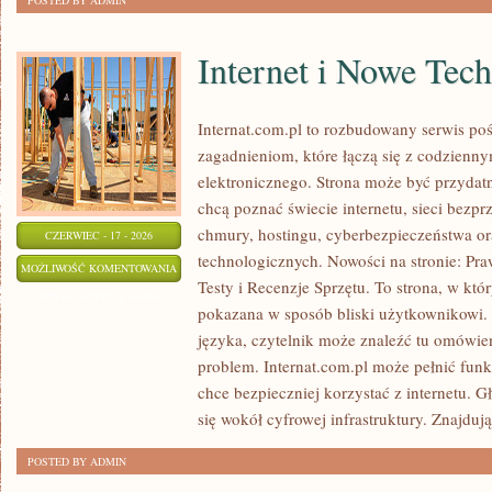
POSTED BY ADMIN
Internet i Nowe Tec
Internat.com.pl to rozbudowany serwis po
zagadnieniom, które łączą się z codzienn
elektronicznego. Strona może być przydat
chcą poznać świecie internetu, sieci bez
chmury, hostingu, cyberbezpieczeństwa o
CZERWIEC - 17 - 2026
technologicznych. Nowości na stronie: Praw
INTERNET
MOŻLIWOŚĆ KOMENTOWANIA
Testy i Recenzje Sprzętu. To strona, w któ
I
ZOSTAŁA WYŁĄCZONA
pokazana w sposób bliski użytkownikowi
NOWE
języka, czytelnik może znaleźć tu omówie
TECHNOLOGIE
problem. Internat.com.pl może pełnić funk
chce bezpieczniej korzystać z internetu. 
się wokół cyfrowej infrastruktury. Znajdują
POSTED BY ADMIN