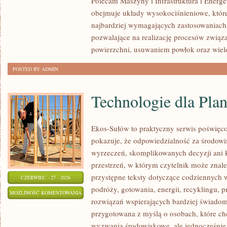
Polecam Maszyny i Infrastruktura i Energe
obejmuje układy wysokociśnieniowe, które
najbardziej wymagających zastosowaniach
pozwalające na realizację procesów zwią
powierzchni, usuwaniem powłok oraz wie
POSTED BY ADMIN
Technologie dla Plan
Ekos-Sułów to praktyczny serwis poświęcon
pokazuje, że odpowiedzialność za środowi
wyrzeczeń, skomplikowanych decyzji ani 
przestrzeń, w którym czytelnik może znale
przystępne teksty dotyczące codziennych
CZERWIEC - 27 - 2026
podróży, gotowania, energii, recyklingu, 
TECHNOLOGIE
MOŻLIWOŚĆ KOMENTOWANIA
rozwiązań wspierających bardziej świadomy
DLA
ZOSTAŁA WYŁĄCZONA
przygotowana z myślą o osobach, które c
PLANETY
wyzwania środowiskowe, ale jednocześnie 