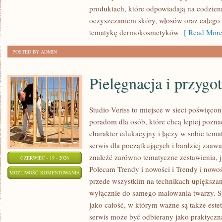
produktach, które odpowiadają na codzien
oczyszczaniem skóry, włosów oraz całego c
tematykę dermokosmetyków
[ Read More
POSTED BY ADMIN
Pielęgnacja i przygo
Studio Veriss to miejsce w sieci poświęco
poradom dla osób, które chcą lepiej pozna
charakter edukacyjny i łączy w sobie tem
serwis dla początkujących i bardziej za
znaleźć zarówno tematyczne zestawienia, j
CZERWIEC - 19 - 2026
Polecam Trendy i nowości i Trendy i nowoś
PIELĘGNACJA
MOŻLIWOŚĆ KOMENTOWANIA
przede wszystkim na technikach upiększani
I
ZOSTAŁA WYŁĄCZONA
wyłącznie do samego malowania twarzy. St
PRZYGOTOWANIE
jako całość, w którym ważne są także est
SKÓRY
serwis może być odbierany jako praktyczn