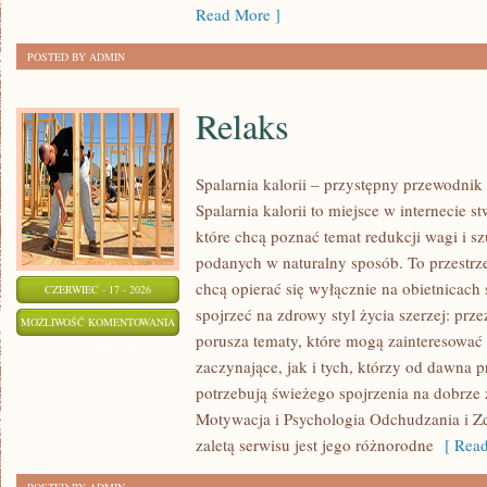
Read More ]
POSTED BY ADMIN
Relaks
Spalarnia kalorii – przystępny przewodnik
Spalarnia kalorii to miejsce w internecie 
które chcą poznać temat redukcji wagi i s
podanych w naturalny sposób. To przestrze
chcą opierać się wyłącznie na obietnicach 
CZERWIEC - 17 - 2026
spojrzeć na zdrowy styl życia szerzej: prze
RELAKS
MOŻLIWOŚĆ KOMENTOWANIA
porusza tematy, które mogą zainteresowa
ZOSTAŁA WYŁĄCZONA
zaczynające, jak i tych, którzy od dawna p
potrzebują świeżego spojrzenia na dobrze
Motywacja i Psychologia Odchudzania i Z
zaletą serwisu jest jego różnorodne
[ Read