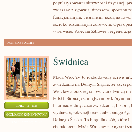
popularyzowaniu aktywności fizycznej, pr
AKCESORIA
związane z siłownią, fitnessem, sportami r
funkcjonalnym, bieganiem, jazdą na rowerz
szeroko rozumianym zdrowiem. Opis opier
w serwisie. Polecam Zdrowie i regeneracja 
POSTED BY ADMIN
Świdnica
Moda Wrocław to rozbudowany serwis int
zwiedzaniu na Dolnym Śląsku, ze szczeg
Wrocławia oraz regionów, które tworzą ni
Polski. Strona jest miejscem, w którym mo
informacje dotyczące zwiedzania, historii, 
LIPIEC - 2 - 2026
wydarzeń, rekreacji oraz codziennego życi
ŚWIDNICA
MOŻLIWOŚĆ KOMENTOWANIA
Dolnego Śląska. To blog dla osób, które lu
ZOSTAŁA WYŁĄCZONA
charakterem. Moda Wrocław nie ogranicza 