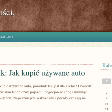
ści,
ERNETOWY
Kale
k: Jak kupić używane auto
P
 kupić używane auto, poradnik ten jest dla Ciebie! Dowiedz
dzić stan techniczny pojazdu, negocjować cenę i uniknąć
2
pułapek. Najważniejsze wskazówki i porady czekają na
9
16
23