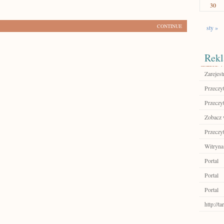
30
CONTINUE
sty »
Rekl
Zarejest
Przeczyt
Przeczyt
Zobacz w
Przeczyt
Witryna
Portal
Portal
Portal
http://t