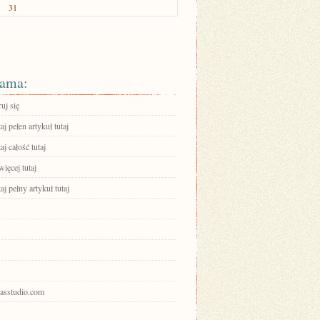
31
ama:
ruj się
aj pełen artykuł tutaj
aj całość tutaj
ięcej tutaj
aj pełny artykuł tutaj
arasstudio.com