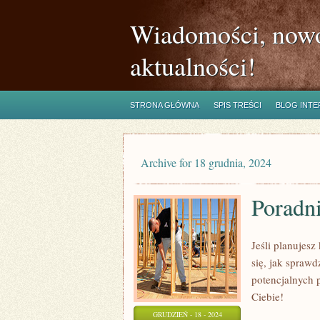
Wiadomości, nowo
aktualności!
STRONA GŁÓWNA
SPIS TREŚCI
BLOG INT
Archive for 18 grudnia, 2024
Poradni
Jeśli planujesz
się, jak spraw
potencjalnych 
Ciebie!
GRUDZIEŃ - 18 - 2024