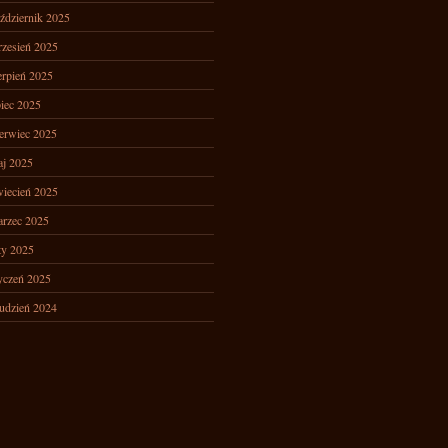
ździernik 2025
zesień 2025
erpień 2025
piec 2025
erwiec 2025
j 2025
iecień 2025
rzec 2025
ty 2025
yczeń 2025
udzień 2024