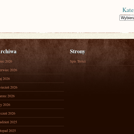
Kate
Kategorie
rchiwa
Strony
piec 2026
Spis Treści
erwiec 2026
j 2026
iecień 2026
rzec 2026
ty 2026
yczeń 2026
udzień 2025
stopad 2025