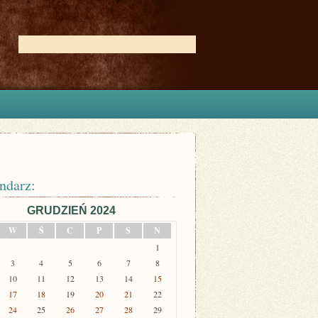
ndarz:
GRUDZIEŃ 2024
W
Ś
C
P
S
N
1
3
4
5
6
7
8
10
11
12
13
14
15
17
18
19
20
21
22
24
25
26
27
28
29