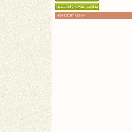
PORADNIK:
MOŻLIWOŚĆ KOMENTOWANIA
JAK
ZOSTAŁA WYŁĄCZONA
POSTED BY ADMIN
KUPIĆ
UŻYWANE
AUTO