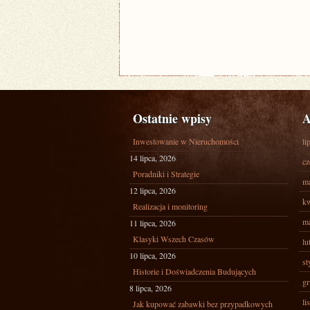
Ostatnie wpisy
A
Inwestowanie w Nieruchomości
li
14 lipca, 2026
cz
Poradniki i Strategie
ma
12 lipca, 2026
kw
Realizacja i monitoring
ma
11 lipca, 2026
Klasyki Wszech Czasów
lu
10 lipca, 2026
st
Historie i Doświadczenia Budujących
gr
8 lipca, 2026
li
Jak kupować zabawki bez przypadkowych