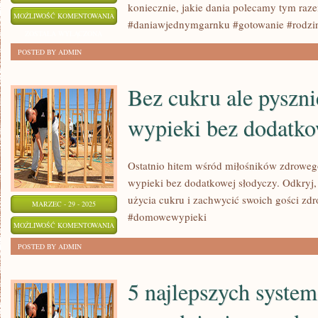
koniecznie, jakie dania polecamy tym ra
5
MOŻLIWOŚĆ KOMENTOWANIA
#daniawjednymgarnku #gotowanie #rodzi
PYSZNYCH
ZOSTAŁA WYŁĄCZONA
PRZEPISÓW
POSTED BY ADMIN
NA
DANIA
Bez cukru ale pysz
JEDNOGARNKOWE
wypieki bez dodatko
DLA
CAŁEJ
RODZINY
Ostatnio hitem wśród miłośników zdroweg
wypieki bez dodatkowej słodyczy. Odkryj, 
użycia cukru i zachwycić swoich gości z
MARZEC - 29 - 2025
#domowewypieki
BEZ
MOŻLIWOŚĆ KOMENTOWANIA
CUKRU
ZOSTAŁA WYŁĄCZONA
POSTED BY ADMIN
ALE
PYSZNIE:
5 najlepszych syste
DOMOWE
WYPIEKI