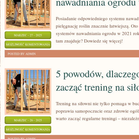
nawadniania ogrodu
BEZ
DODATKOWEJ
Posiadanie odpowiedniego systemu nawad
SŁODYCZY
pielęgnację roślin znacznie łatwiejszą. Oto 
systemów nawadniania ogrodu w 2021 roku
MARZEC - 27 - 2025
tam znajduje? Dowiedz się więcej!
5
MOŻLIWOŚĆ KOMENTOWANIA
NAJLEPSZYCH
ZOSTAŁA WYŁĄCZONA
POSTED BY ADMIN
SYSTEMÓW
NAWADNIANIA
5 powodów, dlaczeg
OGRODU
zacząć trening na si
W
2021
ROKU
Trening na siłowni nie tylko pomaga w bud
poprawia samopoczucie oraz zdrowie ogól
warto zacząć regularne treningi – niezależ
MARZEC - 26 - 2025
5
MOŻLIWOŚĆ KOMENTOWANIA
POWODÓW,
ZOSTAŁA WYŁĄCZONA
POSTED BY ADMIN