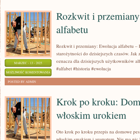
CYWILIZACJI:
MITY
Rozkwit i przemiany
I
alfabetu
LEGENDY
Rozkwit i przemiany: Ewolucja alfabetu – 
starożytności do dzisiejszych czasów. Jak zm
oznacza dla dzisiejszych użytkowników al
MARZEC - 13 - 2025
#alfabet #historia #ewolucja
ROZKWIT
MOŻLIWOŚĆ KOMENTOWANIA
I
ZOSTAŁA WYŁĄCZONA
POSTED BY ADMIN
PRZEMIANY:
EWOLUCJA
Krok po kroku: Dom
ALFABETU
włoskim urokiem
Oto krok po kroku przepis na domowe pes
włoskim smakiem i aromatem. Nie ma nic l