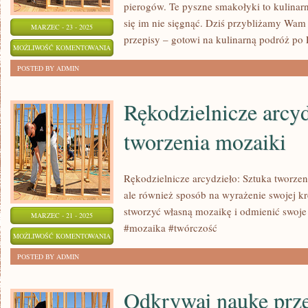
pierogów. Te pyszne smakołyki to kulinarn
się im nie sięgnąć. Dziś przybliżamy Wam t
MARZEC - 23 - 2025
przepisy – gotowi na kulinarną podróż po 
PYSZNE
MOŻLIWOŚĆ KOMENTOWANIA
I
ZOSTAŁA WYŁĄCZONA
POSTED BY ADMIN
TRADYCYJNE
POLSKIE
Rękodzielnicze arcyd
PIEROGI:
tworzenia mozaiki
KULINARNE
RARYTASY
Rękodzielnicze arcydzieło: Sztuka tworzen
ale również sposób na wyrażenie swojej k
stworzyć własną mozaikę i odmienić swoje
MARZEC - 21 - 2025
#mozaika #twórczość
RĘKODZIELNICZE
MOŻLIWOŚĆ KOMENTOWANIA
ARCYDZIEŁO:
ZOSTAŁA WYŁĄCZONA
POSTED BY ADMIN
SZTUKA
TWORZENIA
Odkrywaj naukę prz
MOZAIKI