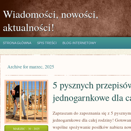
Wiadomości, nowości,
aktualności!
STRONA GŁÓWNA
SPIS TREŚCI
BLOG INTERNETOWY
Archive for marzec, 2025
5 pysznych przepisó
jednogarnkowe dla ca
Zapraszam do zapoznania się z 5 pysznymi
jednogarnkowe dla całej rodziny! Gotowani
wspólne spożywanie posiłków nabiera no
MARZEC - 30 - 2025