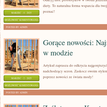
diety. To naturalna forma wsparcia dla tw
poznać!
MARZEC - 4 - 2025
ODKRYJ
MOŻLIWOŚĆ KOMENTOWANIA
MOC
ZOSTAŁA WYŁĄCZONA
POSTED BY ADMIN
PROBIOTYKÓW
W
Gorące nowości: Naj
TWOIM
w modzie
JEDZENIU
Artykuł zaprasza do odkrycia najgorętszy
nadchodzący sezon. Zaskocz swoim style
poprzez nowości ze świata mody!
MARZEC - 2 - 2025
GORĄCE
MOŻLIWOŚĆ KOMENTOWANIA
NOWOŚCI:
ZOSTAŁA WYŁĄCZONA
POSTED BY ADMIN
NAJNOWSZE
TRENDY