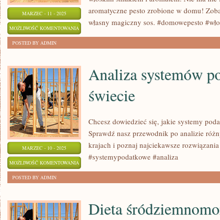
aromatyczne pesto zrobione w domu! Zoba
MARZEC - 11 - 2025
własny magiczny sos. #domowepesto #wł
KROK
MOŻLIWOŚĆ KOMENTOWANIA
PO
ZOSTAŁA WYŁĄCZONA
POSTED BY ADMIN
KROKU:
DOMOWE
Analiza systemów p
PESTO
świecie
Z
WŁOSKIM
UROKIEM
Chcesz dowiedzieć się, jakie systemy pod
Sprawdź nasz przewodnik po analizie róż
krajach i poznaj najciekawsze rozwiązani
MARZEC - 10 - 2025
#systemypodatkowe #analiza
ANALIZA
MOŻLIWOŚĆ KOMENTOWANIA
SYSTEMÓW
ZOSTAŁA WYŁĄCZONA
POSTED BY ADMIN
PODATKOWYCH
NA
Dieta śródziemnomo
ŚWIECIE