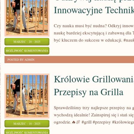
Innowacyjne Technik
Czy nauka musi być nudna? Odkryj innowac
naukę bardziej ekscytującą i zabawną dl
być kluczem do sukcesu w edukacji. #na
MARZEC - 20 - 2025
ODKRYWAJ
MOŻLIWOŚĆ KOMENTOWANIA
NAUKĘ
ZOSTAŁA WYŁĄCZONA
POSTED BY ADMIN
PRZEZ
ZABAWĘ:
Królowie Grillowani
INNOWACYJNE
Przepisy na Grilla
TECHNIKI
Sprawdziliśmy trzy najlepsze przepisy na g
wychodzą idealnie! Zainspiruj się i stań s
ogrodzie.🔥🍖 #grill #przepisy #królowieg
MARZEC - 18 - 2025
KRÓLOWIE
MOŻLIWOŚĆ KOMENTOWANIA