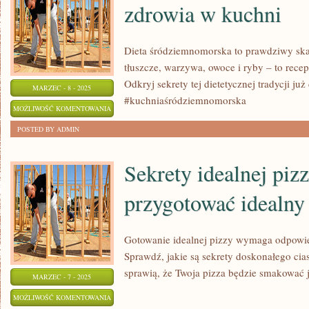
zdrowia w kuchni
Dieta śródziemnomorska to prawdziwy ska
tłuszcze, warzywa, owoce i ryby – to recep
Odkryj sekrety tej dietetycznej tradycji już
MARZEC - 8 - 2025
#kuchniaśródziemnomorska
DIETA
MOŻLIWOŚĆ KOMENTOWANIA
ŚRÓDZIEMNOMORSKA:
ZOSTAŁA WYŁĄCZONA
POSTED BY ADMIN
SKARB
ZDROWIA
Sekrety idealnej pizz
W
przygotować idealny
KUCHNI
Gotowanie idealnej pizzy wymaga odpowied
Sprawdź, jakie są sekrety doskonałego cias
sprawią, że Twoja pizza będzie smakować j
MARZEC - 7 - 2025
SEKRETY
MOŻLIWOŚĆ KOMENTOWANIA