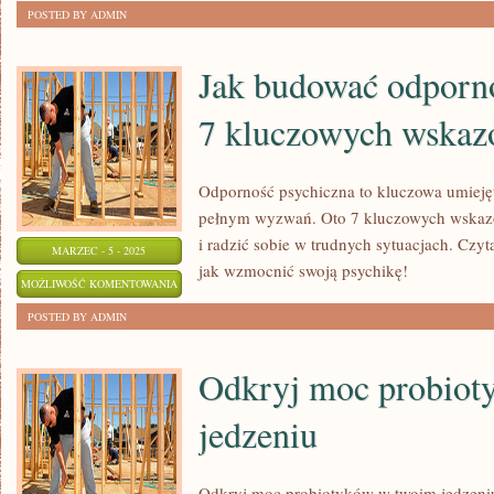
IDEALNEJ
ZOSTAŁA WYŁĄCZONA
POSTED BY ADMIN
PIZZY:
JAK
Jak budować odporno
PRZYGOTOWAĆ
7 kluczowych wska
IDEALNY
PRZEPIS?
Odporność psychiczna to kluczowa umiejęt
pełnym wyzwań. Oto 7 kluczowych wskazó
i radzić sobie w trudnych sytuacjach. Czyt
MARZEC - 5 - 2025
jak wzmocnić swoją psychikę!
JAK
MOŻLIWOŚĆ KOMENTOWANIA
BUDOWAĆ
ZOSTAŁA WYŁĄCZONA
POSTED BY ADMIN
ODPORNOŚĆ
PSYCHICZNĄ:
Odkryj moc probio
7
jedzeniu
KLUCZOWYCH
WSKAZÓWEK
Odkryj moc probiotyków w twoim jedzeniu