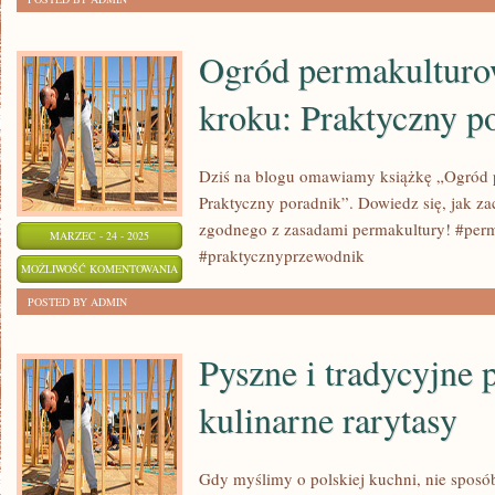
DLACZEGO
POWINIENEŚ
Ogród permakulturo
ZACZĄĆ
kroku: Praktyczny p
TRENING
NA
SIŁOWNI
Dziś na blogu omawiamy książkę „Ogród 
Praktyczny poradnik”. Dowiedz się, jak z
zgodnego z zasadami permakultury! #per
MARZEC - 24 - 2025
#praktycznyprzewodnik
OGRÓD
MOŻLIWOŚĆ KOMENTOWANIA
PERMAKULTUROWY
ZOSTAŁA WYŁĄCZONA
POSTED BY ADMIN
KROK
PO
Pyszne i tradycyjne p
KROKU:
kulinarne rarytasy
PRAKTYCZNY
PORADNIK
Gdy myślimy o polskiej kuchni, nie sposó