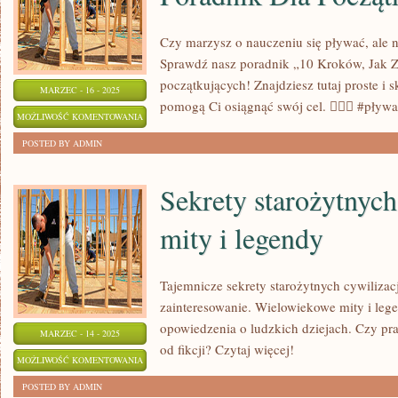
Czy marzysz o nauczeniu się pływać, ale 
Sprawdź nasz poradnik „10 Kroków, Jak Z
początkujących! Znajdziesz tutaj proste i
MARZEC - 16 - 2025
pomogą Ci osiągnąć swój cel. 🏊‍♂️💪 #pły
10
MOŻLIWOŚĆ KOMENTOWANIA
KROKÓW,
ZOSTAŁA WYŁĄCZONA
POSTED BY ADMIN
JAK
ZACZĄĆ
Sekrety starożytnych
PŁYWAĆ:
mity i legendy
PORADNIK
DLA
POCZĄTKUJĄCYCH
Tajemnicze sekrety starożytnych cywilizac
zainteresowanie. Wielowiekowe mity i leg
opowiedzenia o ludzkich dziejach. Czy pra
MARZEC - 14 - 2025
od fikcji? Czytaj więcej!
SEKRETY
MOŻLIWOŚĆ KOMENTOWANIA
STAROŻYTNYCH
ZOSTAŁA WYŁĄCZONA
POSTED BY ADMIN