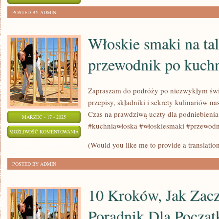
GRILLOWANIA:
ZOSTAŁA WYŁĄCZONA
POSTED BY ADMIN
NAJLEPSZE
PRZEPISY
Włoskie smaki na tal
NA
przewodnik po kuchn
GRILLA
Zapraszam do podróży po niezwykłym świ
przepisy, składniki i sekrety kulinariów 
Czas na prawdziwą uczty dla podniebienia
MARZEC - 17 - 2025
#kuchniawłoska #włoskiesmaki #przewodn
WŁOSKIE
MOŻLIWOŚĆ KOMENTOWANIA
SMAKI
(Would you like me to provide a translation
ZOSTAŁA WYŁĄCZONA
NA
POSTED BY ADMIN
TALERZU:
PRZEWODNIK
10 Kroków, Jak Zacz
PO
KUCHNI
Poradnik Dla Począt
WŁOSKIEJ