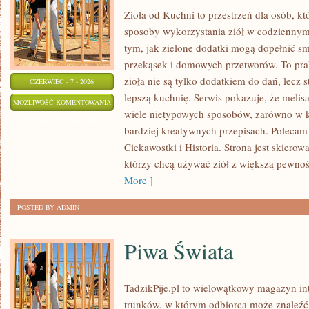
Zioła od Kuchni to przestrzeń dla osób, 
sposoby wykorzystania ziół w codziennym 
tym, jak zielone dodatki mogą dopełnić s
przekąsek i domowych przetworów. To pra
zioła nie są tylko dodatkiem do dań, lecz 
CZERWIEC - 7 - 2026
lepszą kuchnię. Serwis pokazuje, że mel
KUCHNIE
MOŻLIWOŚĆ KOMENTOWANIA
wiele nietypowych sposobów, zarówno w ku
ŚWIATA
ZOSTAŁA WYŁĄCZONA
bardziej kreatywnych przepisach. Polecam 
Ciekawostki i Historia. Strona jest skiero
którzy chcą używać ziół z większą pewnoś
More ]
POSTED BY ADMIN
Piwa Świata
TadzikPije.pl to wielowątkowy magazyn i
trunków, w którym odbiorca może znaleźć 