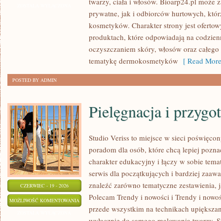
twarzy, ciała i włosów. Bioarp24.pl może
ZERO
ZOSTAŁA WYŁĄCZONA
prywatne, jak i odbiorców hurtowych, któ
WASTE
kosmetyków. Charakter strony jest ofertow
produktach, które odpowiadają na codzien
oczyszczaniem skóry, włosów oraz całego c
tematykę dermokosmetyków
[ Read More
POSTED BY ADMIN
Pielęgnacja i przygo
Studio Veriss to miejsce w sieci poświęco
poradom dla osób, które chcą lepiej pozna
charakter edukacyjny i łączy w sobie tem
serwis dla początkujących i bardziej za
znaleźć zarówno tematyczne zestawienia, j
CZERWIEC - 19 - 2026
Polecam Trendy i nowości i Trendy i nowoś
PIELĘGNACJA
MOŻLIWOŚĆ KOMENTOWANIA
przede wszystkim na technikach upiększani
I
ZOSTAŁA WYŁĄCZONA
wyłącznie do samego malowania twarzy. St