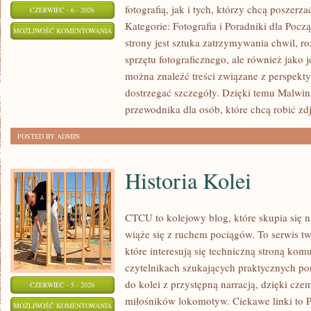
fotografią, jak i tych, którzy chcą poszer
CZERWIEC - 6 - 2026
Kategorie: Fotografia i Poradniki dla Po
PROJEKTY
MOŻLIWOŚĆ KOMENTOWANIA
strony jest sztuka zatrzymywania chwil, r
DIY
ZOSTAŁA WYŁĄCZONA
sprzętu fotograficznego, ale również jako 
I
można znaleźć treści związane z perspekty
KREATYWNE
dostrzegać szczegóły. Dzięki temu Malwin
TRIKI
przewodnika dla osób, które chcą robić zdj
POSTED BY ADMIN
Historia Kolei
CTCU to kolejowy blog, które skupia się 
wiąże się z ruchem pociągów. To serwis t
które interesują się techniczną stroną komu
czytelnikach szukających praktycznych po
do kolei z przystępną narracją, dzięki c
CZERWIEC - 5 - 2026
miłośników lokomotyw. Ciekawe linki to 
HISTORIA
MOŻLIWOŚĆ KOMENTOWANIA