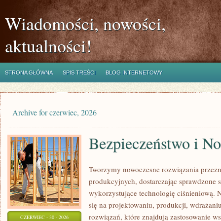
Wiadomości, nowości,
aktualności!
STRONA GŁÓWNA
SPIS TREŚCI
BLOG INTERNETOWY
Archive for czerwiec, 2026
Bezpieczeństwo i N
Tworzymy nowoczesne rozwiązania przezn
produkcyjnych, dostarczając sprawdzone 
wykorzystujące technologię ciśnieniową. N
się na projektowaniu, produkcji, wdrażan
rozwiązań, które znajdują zastosowanie wsz
CZERWIEC - 30 - 2026