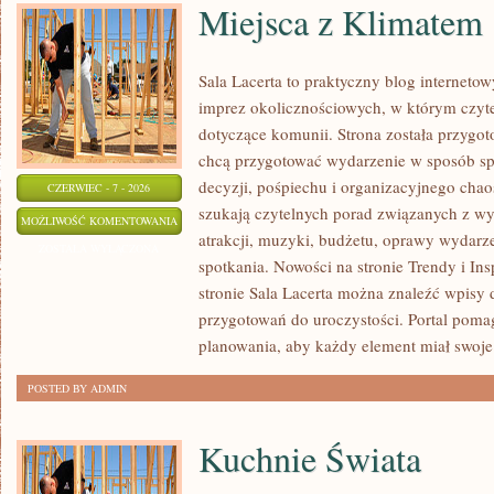
Miejsca z Klimatem
Sala Lacerta to praktyczny blog interneto
imprez okolicznościowych, w którym czyt
dotyczące komunii. Strona została przygot
chcą przygotować wydarzenie w sposób s
decyzji, pośpiechu i organizacyjnego chaos
CZERWIEC - 7 - 2026
szukają czytelnych porad związanych z wy
MIEJSCA
MOŻLIWOŚĆ KOMENTOWANIA
atrakcji, muzyki, budżetu, oprawy wydarze
Z
ZOSTAŁA WYŁĄCZONA
spotkania. Nowości na stronie Trendy i Ins
KLIMATEM
stronie Sala Lacerta można znaleźć wpisy
przygotowań do uroczystości. Portal poma
planowania, aby każdy element miał swoje 
POSTED BY ADMIN
Kuchnie Świata