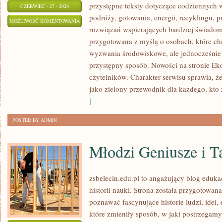
przystępne teksty dotyczące codziennych
CZERWIEC - 27 - 2026
podróży, gotowania, energii, recyklingu, 
TECHNOLOGIE
MOŻLIWOŚĆ KOMENTOWANIA
rozwiązań wspierających bardziej świadomy
DLA
ZOSTAŁA WYŁĄCZONA
przygotowana z myślą o osobach, które c
PLANETY
wyzwania środowiskowe, ale jednocześnie 
przystępny sposób. Nowości na stronie Ek
czytelników. Charakter serwisu sprawia, 
jako zielony przewodnik dla każdego, kto z
]
POSTED BY ADMIN
Młodzi Geniusze i T
zsbelecin.edu.pl to angażujący blog edukac
historii nauki. Strona została przygotowan
poznawać fascynujące historie ludzi, ide
które zmieniły sposób, w jaki postrzegamy