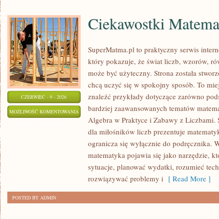
Ciekawostki Matema
SuperMatma.pl to praktyczny serwis inte
który pokazuje, że świat liczb, wzorów, r
może być użyteczny. Strona została stworz
chcą uczyć się w spokojny sposób. To mi
znaleźć przykłady dotyczące zarówno pod
CZERWIEC - 9 - 2026
bardziej zaawansowanych tematów matema
CIEKAWOSTKI
MOŻLIWOŚĆ KOMENTOWANIA
Algebra w Praktyce i Zabawy z Liczbami. S
MATEMATYCZNE
ZOSTAŁA WYŁĄCZONA
dla miłośników liczb prezentuje matematyk
ogranicza się wyłącznie do podręcznika. 
matematyka pojawia się jako narzędzie, 
sytuacje, planować wydatki, rozumieć tech
rozwiązywać problemy i
[ Read More ]
POSTED BY ADMIN