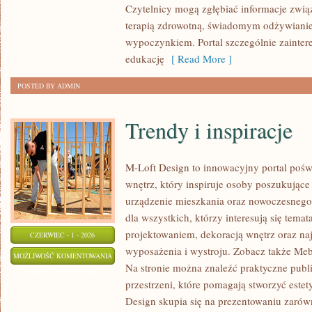
Czytelnicy mogą zgłębiać informacje zwią
terapią zdrowotną, świadomym odżywiani
wypoczynkiem. Portal szczególnie zainter
edukację
[ Read More ]
POSTED BY ADMIN
Trendy i inspiracje
M-Loft Design to innowacyjny portal pośw
wnętrz, który inspiruje osoby poszukując
urządzenie mieszkania oraz nowoczesnego
dla wszystkich, którzy interesują się tema
projektowaniem, dekoracją wnętrz oraz n
CZERWIEC - 1 - 2026
wyposażenia i wystroju. Zobacz także Mebl
TRENDY
MOŻLIWOŚĆ KOMENTOWANIA
Na stronie można znaleźć praktyczne pub
I
ZOSTAŁA WYŁĄCZONA
przestrzeni, które pomagają stworzyć estet
INSPIRACJE
Design skupia się na prezentowaniu zarów