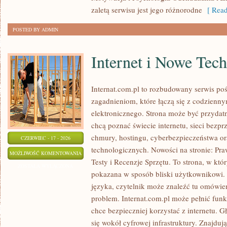
zaletą serwisu jest jego różnorodne
[ Read
POSTED BY ADMIN
Internet i Nowe Tec
Internat.com.pl to rozbudowany serwis po
zagadnieniom, które łączą się z codzienn
elektronicznego. Strona może być przydat
chcą poznać świecie internetu, sieci bez
chmury, hostingu, cyberbezpieczeństwa o
CZERWIEC - 17 - 2026
technologicznych. Nowości na stronie: Praw
INTERNET
MOŻLIWOŚĆ KOMENTOWANIA
Testy i Recenzje Sprzętu. To strona, w któ
I
ZOSTAŁA WYŁĄCZONA
pokazana w sposób bliski użytkownikowi
NOWE
języka, czytelnik może znaleźć tu omówie
TECHNOLOGIE
problem. Internat.com.pl może pełnić funk
chce bezpieczniej korzystać z internetu. 
się wokół cyfrowej infrastruktury. Znajdują