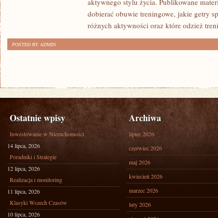
aktywnego stylu życia. Publikowane mater
dobierać obuwie treningowe, jakie getry s
różnych aktywności oraz które odzież tren
POSTED BY ADMIN
Ostatnie wpisy
Archiwa
Inwestowanie w Nieruchomości
lipiec 2026
14 lipca, 2026
czerwiec 2026
Poradniki i Strategie
maj 2026
12 lipca, 2026
kwiecień 2026
Realizacja i monitoring
marzec 2026
11 lipca, 2026
Klasyki Wszech Czasów
luty 2026
10 lipca, 2026