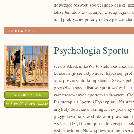
dotyczące rozwoju społecznego dzieci, ksz
także tematów związanych z adaptacją w s
tutaj praktyczne porady dotyczące codzi
POSTED BY ADMIN
Psychologia Sportu
serwis AkademikaWF to stale aktualizowan
koncentruje się aktywności fizycznej, profi
oraz poszerzaniu kompetencji. Serwis pełn
przyszłych specjalistów, sportowców, inst
zainteresowanych sportem i zdrowiem. Ciek
CZERWIEC - 2 - 2026
Fizjoterapia i Sporty i Dyscypliny. Na str
PSYCHOLOGIA
MOŻLIWOŚĆ KOMENTOWANIA
artykuły dotyczące treningu, nawyków ży
SPORTU
ZOSTAŁA WYŁĄCZONA
przygotowania zawodników, usprawniania
wyższą. Dzięki temu portal integruje aspe
wskazówkami. Niewątpliwym atutem serwis