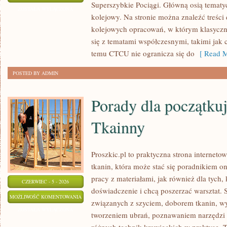
Superszybkie Pociągi. Główną osią tematyc
KOLEI
ZOSTAŁA WYŁĄCZONA
kolejowy. Na stronie można znaleźć treści
kolejowych opracowań, w którym klasyczne
się z tematami współczesnymi, takimi jak 
temu CTCU nie ogranicza się do
[ Read M
POSTED BY ADMIN
Porady dla początkuj
Tkainny
Proszkic.pl to praktyczna strona internet
tkanin, która może stać się poradnikiem on
pracy z materiałami, jak również dla tych,
CZERWIEC - 5 - 2026
doświadczenie i chcą poszerzać warsztat. S
PORADY
MOŻLIWOŚĆ KOMENTOWANIA
związanych z szyciem, doborem tkanin, w
DLA
ZOSTAŁA WYŁĄCZONA
tworzeniem ubrań, poznawaniem narzędzi
POCZĄTKUJĄCYCH