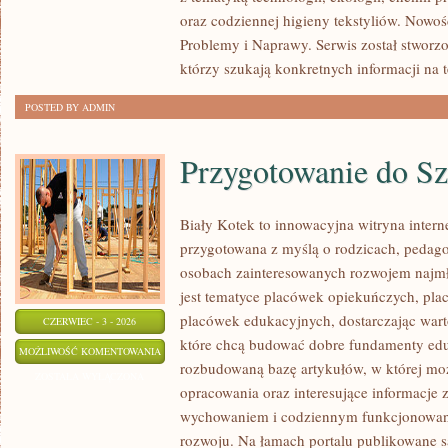
oraz codziennej higieny tekstyliów. Nowoś
Problemy i Naprawy. Serwis został stworzo
którzy szukają konkretnych informacji na 
POSTED BY ADMIN
Przygotowanie do Sz
Biały Kotek to innowacyjna witryna interne
przygotowana z myślą o rodzicach, pedago
osobach zainteresowanych rozwojem najm
jest tematyce placówek opiekuńczych, pl
placówek edukacyjnych, dostarczając wart
CZERWIEC - 3 - 2026
które chcą budować dobre fundamenty edu
PRZYGOTOWANIE
MOŻLIWOŚĆ KOMENTOWANIA
rozbudowaną bazę artykułów, w której mo
DO
ZOSTAŁA WYŁĄCZONA
opracowania oraz interesujące informacje 
SZKOŁY
wychowaniem i codziennym funkcjonowani
rozwoju. Na łamach portalu publikowane 