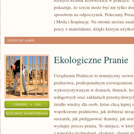
różnych technik krawieckich w praktyce. T
I
pokazuje, że szycie może być nie tylko do
TKAINNY
sposobem na odpoczynek. Polecamy Porad
i Moda i Inspiracje. Na stronie można znal
pracy z materiałami, dzięki którym użytk
POSTED BY ADMIN
Ekologiczne Pranie
Urządzenia Pralnicze to tematyczny serwi
pralnictwu, profesjonalnym rozwiązaniom
wykorzystywanym w domach, firmach, hote
usługowych oraz zakładach przemysłowyc
źródło wiedzy dla osób, które chcą lepiej 
CZERWIEC - 4 - 2026
współczesne pralnictwo, jak dobierać urząd
EKOLOGICZNE
MOŻLIWOŚĆ KOMENTOWANIA
suszarek, jak pielęgnować tkaniny, jak us
PRANIE
ZOSTAŁA WYŁĄCZONA
wydajny proces prania. To miejsce, w któr
z tematyką technologii, ekologii, chemii p