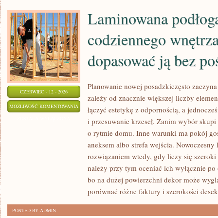
Laminowana podłog
codziennego wnętrza
dopasować ją bez po
Planowanie nowej posadzkiczęsto zaczyna s
CZERWIEC - 12 - 2026
zależy od znacznie większej liczby eleme
LAMINOWANA
MOŻLIWOŚĆ KOMENTOWANIA
łączyć estetykę z odpornością, a jednocześ
PODŁOGA
ZOSTAŁA WYŁĄCZONA
i przesuwanie krzeseł. Zanim wybór skupi
DO
o rytmie domu. Inne warunki ma pokój gośc
CODZIENNEGO
aneksem albo strefa wejścia. Nowoczesn
WNĘTRZA:
rozwiązaniem wtedy, gdy liczy się szerok
JAK
należy przy tym oceniać ich wyłącznie po
bo na dużej powierzchni dekor może wyglą
DOPASOWAĆ
porównać różne faktury i szerokości desek
JĄ
BEZ
POSTED BY ADMIN
POŚPIECHU