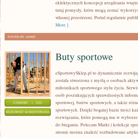
eklektycznych koncepcji urządzania wnętr
tutaj pomysły, które mogą zostać wykorzy
własnej przestrzeni. Portal regularnie publ
More ]
POSTED BY ADMIN
Buty sportowe
eSportowySklep.pl to dynamicznie rozwijają
została stworzona z myślą o osobach akty
miłośnikach sportowego stylu życia. Serwi
osób poszukujących sprawdzonych informa
sportowej, butów sportowych, a także róż
CZERWIEC - 1 - 2026
sportowych. Dzięki bogatej bazie treści 
BUTY
MOŻLIWOŚĆ KOMENTOWANIA
rozwiązania, które pomogą mu w wyborz
SPORTOWE
ZOSTAŁA WYŁĄCZONA
do biegania. Polecam Marki i kolekcje spo
stronie można znaleźć rozbudowane artyk