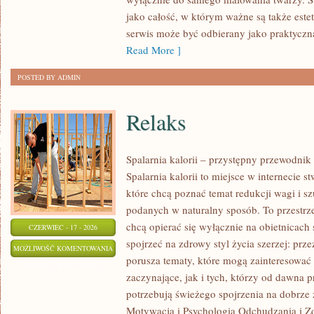
PRZYGOTOWANIE
jako całość, w którym ważne są także est
SKÓRY
serwis może być odbierany jako praktyczn
Read More ]
POSTED BY ADMIN
Relaks
Spalarnia kalorii – przystępny przewodnik
Spalarnia kalorii to miejsce w internecie 
które chcą poznać temat redukcji wagi i s
podanych w naturalny sposób. To przestrze
chcą opierać się wyłącznie na obietnicach 
CZERWIEC - 17 - 2026
spojrzeć na zdrowy styl życia szerzej: prze
RELAKS
MOŻLIWOŚĆ KOMENTOWANIA
porusza tematy, które mogą zainteresowa
ZOSTAŁA WYŁĄCZONA
zaczynające, jak i tych, którzy od dawna p
potrzebują świeżego spojrzenia na dobrze
Motywacja i Psychologia Odchudzania i Z