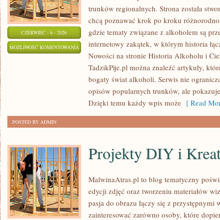
trunków regionalnych. Strona została stwo
chcą poznawać krok po kroku różnorodnoś
gdzie tematy związane z alkoholem są prz
CZERWIEC - 6 - 2026
internetowy zakątek, w którym historia łąc
PIWA
MOŻLIWOŚĆ KOMENTOWANIA
Nowości na stronie Historia Alkoholu i Cie
ŚWIATA
ZOSTAŁA WYŁĄCZONA
TadzikPije.pl można znaleźć artykuły, któ
bogaty świat alkoholi. Serwis nie ogranicz
opisów popularnych trunków, ale pokazuje
Dzięki temu każdy wpis może
[ Read Mor
POSTED BY ADMIN
Projekty DIY i Krea
MalwinaAtras.pl to blog tematyczny poświ
edycji zdjęć oraz tworzeniu materiałów wiz
pasja do obrazu łączy się z przystępnym
zainteresować zarówno osoby, które dopie