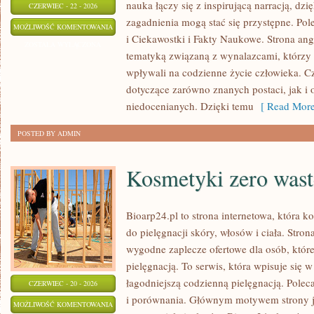
nauka łączy się z inspirującą narracją, dz
CZERWIEC - 22 - 2026
zagadnienia mogą stać się przystępne. Pol
MŁODZI
MOŻLIWOŚĆ KOMENTOWANIA
i Ciekawostki i Fakty Naukowe. Strona an
GENIUSZE
ZOSTAŁA WYŁĄCZONA
tematyką związaną z wynalazcami, którzy n
I
wpływali na codzienne życie człowieka. Cz
TALENTY
dotyczące zarówno znanych postaci, jak i 
niedocenianych. Dzięki temu
[ Read More
POSTED BY ADMIN
Kosmetyki zero wast
Bioarp24.pl to strona internetowa, która k
do pielęgnacji skóry, włosów i ciała. Stro
wygodne zaplecze ofertowe dla osób, które
pielęgnacją. To serwis, która wpisuje się 
łagodniejszą codzienną pielęgnacją. Polec
CZERWIEC - 20 - 2026
i porównania. Głównym motywem strony j
KOSMETYKI
MOŻLIWOŚĆ KOMENTOWANIA