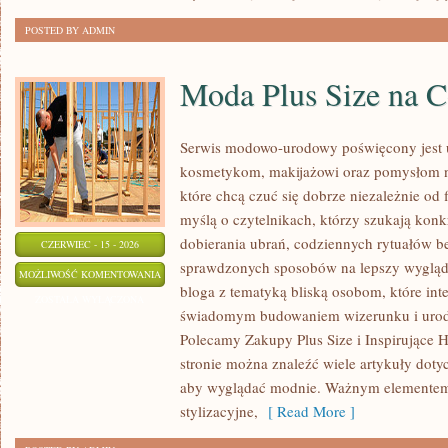
POSTED BY ADMIN
Moda Plus Size na 
Serwis modowo-urodowy poświęcony jest ub
kosmetykom, makijażowi oraz pomysłom na
które chcą czuć się dobrze niezależnie od 
myślą o czytelnikach, którzy szukają kon
dobierania ubrań, codziennych rytuałów 
CZERWIEC - 15 - 2026
sprawdzonych sposobów na lepszy wygląd. 
MODA
MOŻLIWOŚĆ KOMENTOWANIA
bloga z tematyką bliską osobom, które inte
PLUS
ZOSTAŁA WYŁĄCZONA
świadomym budowaniem wizerunku i urod
SIZE
Polecamy Zakupy Plus Size i Inspirujące H
NA
stronie można znaleźć wiele artykuły dotyc
CO
aby wyglądać modnie. Ważnym elementem
DZIEŃ
stylizacyjne,
[ Read More ]