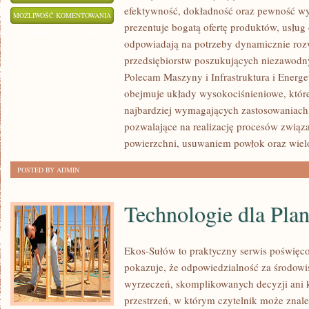
efektywność, dokładność oraz pewność w
BEZPIECZEŃSTWO
MOŻLIWOŚĆ KOMENTOWANIA
prezentuje bogatą ofertę produktów, usług 
I
ZOSTAŁA WYŁĄCZONA
odpowiadają na potrzeby dynamicznie rozw
NORMY
przedsiębiorstw poszukujących niezawodn
Polecam Maszyny i Infrastruktura i Energe
obejmuje układy wysokociśnieniowe, które
najbardziej wymagających zastosowaniach
pozwalające na realizację procesów zwią
powierzchni, usuwaniem powłok oraz wie
POSTED BY ADMIN
Technologie dla Plan
Ekos-Sułów to praktyczny serwis poświęcon
pokazuje, że odpowiedzialność za środowi
wyrzeczeń, skomplikowanych decyzji ani 
przestrzeń, w którym czytelnik może znale