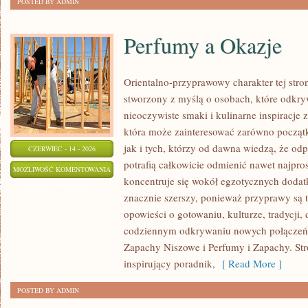
POSTED BY ADMIN
Perfumy a Okazje
Orientalno-przyprawowy charakter tej strony
stworzony z myślą o osobach, które odkry
nieoczywiste smaki i kulinarne inspiracje z
która może zainteresować zarówno począt
jak i tych, którzy od dawna wiedzą, że o
CZERWIEC - 14 - 2026
potrafią całkowicie odmienić nawet najpro
PERFUMY
MOŻLIWOŚĆ KOMENTOWANIA
koncentruje się wokół egzotycznych dodatkó
A
ZOSTAŁA WYŁĄCZONA
znacznie szerszy, ponieważ przyprawy są 
OKAZJE
opowieści o gotowaniu, kulturze, tradycj
codziennym odkrywaniu nowych połącze
Zapachy Niszowe i Perfumy i Zapachy. St
inspirujący poradnik,
[ Read More ]
POSTED BY ADMIN