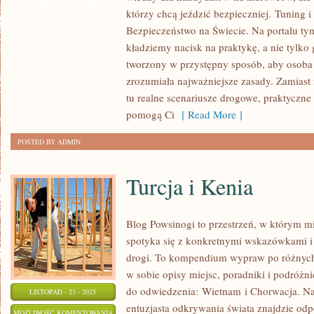
BEZ
ZOSTAŁA WYŁĄCZONA
którzy chcą jeździć bezpieczniej. Tuning i
TAJEMNIC
Bezpieczeństwo na Świecie. Na portalu t
I
kładziemy nacisk na praktykę, a nie tylko 
ZRÓB
tworzony w przystępny sposób, aby osoba
TO
zrozumiała najważniejsze zasady. Zamias
SAM
tu realne scenariusze drogowe, praktyczne t
(DIY
pomogą Ci
[ Read More ]
AUTO)
POSTED BY ADMIN
Turcja i Kenia
Blog Powsinogi to przestrzeń, w którym m
spotyka się z konkretnymi wskazówkami i
drogi. To kompendium wypraw po różnych 
w sobie opisy miejsc, poradniki i podróż
do odwiedzenia: Wietnam i Chorwacja. Na
LISTOPAD - 23 - 2025
entuzjasta odkrywania świata znajdzie odpo
TURCJA
MOŻLIWOŚĆ KOMENTOWANIA