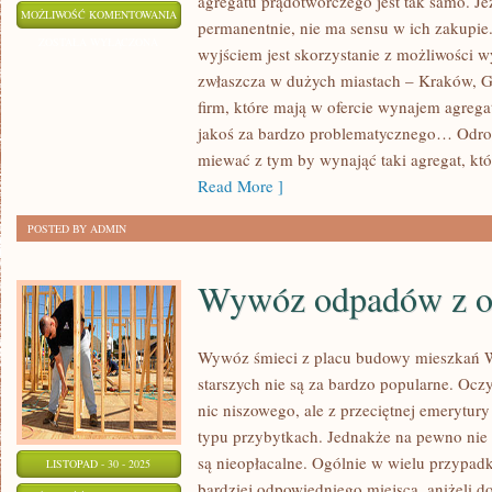
agregatu prądotwórczego jest tak samo. Jeż
CO
MOŻLIWOŚĆ KOMENTOWANIA
permanentnie, nie ma sensu w ich zakupie
NALEŻY
ZOSTAŁA WYŁĄCZONA
wyjściem jest skorzystanie z możliwości
WIEDZIEĆ
zwłaszcza w dużych miastach – Kraków, Gda
O
firm, które mają w ofercie wynajem agreg
WYNAJMIE
jakoś za bardzo problematycznego… Odr
AGREGATÓW
miewać z tym by wynająć taki agregat, któ
PRĄDOTWÓRCZYCH?
Read More ]
POSTED BY ADMIN
Wywóz odpadów z o
Wywóz śmieci z placu budowy mieszkań W
starszych nie są za bardzo popularne. Oczy
nic niszowego, ale z przeciętnej emerytury
typu przybytkach. Jednakże na pewno nie 
są nieopłacalne. Ogólnie w wielu przypadk
LISTOPAD - 30 - 2025
bardziej odpowiedniego miejsca, aniżeli 