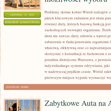
Problemy skórne kobiet Wśród rodzajów zn
LISTOPAD - 25 - 2025
jakich kluczowym zadaniem jest strata pa
W
MOŻLIWOŚĆ KOMENTOWANIA
również diety, których bazową funkcją jes
DOBIE
ZOSTAŁA WYŁĄCZONA
zachodzących wewnątrz organizmu. Trzeba
NETU
dieta nie zawsze służy zdrowiu a wprost p
I
zaburzenia w funkcjonowaniu organizmu l
POWSZECHNEGO
właściwą, efektywną oraz co najważniejsze
DOSTĘPU
skorzystać z konsultacji ze fachowcem z z
poradnia dietetyczna Warszawa, z pewno
DO
indywidualnego systemu odżywiania, jaki p
SIECI
w nadzwyczaj prędkim czasie. Wśród zalet
MAMY
pierwszym miejscu wypada wyznaczyć wa
KOLOSALNE
MOŻLIWOŚCI
POSTED BY ADMIN
WYBORU
Zabytkowe Auta na 