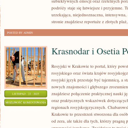
subiektywnych emocji oraz rzetelnych por
EMIRATY
podróży staje się łatwiejsze i przyjemne. T
ARABSKIE
urzekająca, niejednoznaczna, intensywna, 
stronie znajdziesz reportaże z złotych plaż,
POSTED BY ADMIN
Krasnodar i Osetia 
Rosyjski w Krakowie to portal, który powst
rosyjskiego oraz świata krajów rosyjskoję
rosyjski język przestaje być tajemnicą, a s
nowych znajomości i głębszego zrozumieni
znajdziesz połączenie praktycznej nauki j
LISTOPAD - 22 - 2025
oraz praktycznych wskazówek dotyczących
KRASNODAR
MOŻLIWOŚĆ KOMENTOWANIA
regionach rosyjskojęzycznych. Chabarowsk 
I
ZOSTAŁA WYŁĄCZONA
Krakowie to przestrzeń stworzona dla osób
OSETIA
od zera, ale także dla tych, którzy pragn
POŁUDNIOWA
sprawności językowe. Znajdziesz tu treśc