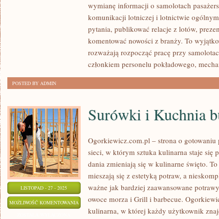
I
wymianę informacji o samolotach pasażer
SPOTTING
komunikacji lotniczej i lotnictwie ogól
I
pytania, publikować relacje z lotów, prez
KONTROLA
komentować nowości z branży. To wyjątkow
RUCHU
rozważają rozpocząć pracę przy samolota
LOTNICZEGO
członkiem personelu pokładowego, mecha
POSTED BY ADMIN
Surówki i Kuchnia 
Ogorkiewicz.com.pl – strona o gotowaniu 
sieci, w którym sztuka kulinarna staje się
dania zmieniają się w kulinarne święto. T
mieszają się z estetyką potraw, a nieskom
ważne jak bardziej zaawansowane potrawy.
LISTOPAD - 27 - 2025
owoce morza i Grill i barbecue. Ogorkiew
SURÓWKI
MOŻLIWOŚĆ KOMENTOWANIA
kulinarna, w której każdy użytkownik zna
I
ZOSTAŁA WYŁĄCZONA