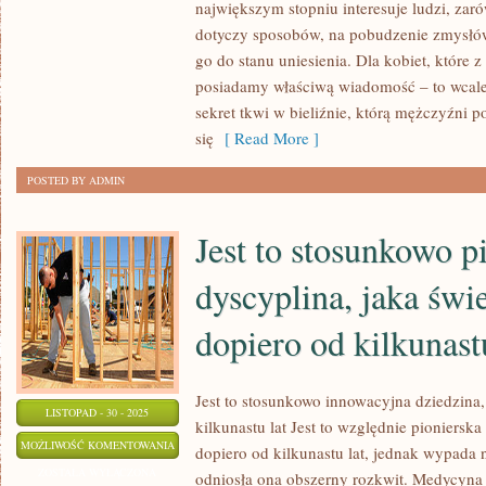
RÓWNIEŻ,
największym stopniu interesuje ludzi, zar
JAKO
dotyczy sposobów, na pobudzenie zmysłów
MEDYCYNA
go do stanu uniesienia. Dla kobiet, które z
posiadamy właściwą wiadomość – to wcale n
WETERYNARYJNA
sekret tkwi w bieliźnie, którą mężczyźni 
I
się
[ Read More ]
JEST
TO
POSTED BY ADMIN
NAUKA
Jest to stosunkowo p
dyscyplina, jaka świ
dopiero od kilkunastu
Jest to stosunkowo innowacyjna dziedzina,
LISTOPAD - 30 - 2025
kilkunastu lat Jest to względnie pionierska
JEST
MOŻLIWOŚĆ KOMENTOWANIA
dopiero od kilkunastu lat, jednak wypada 
TO
ZOSTAŁA WYŁĄCZONA
odniosła ona obszerny rozkwit. Medycyna 