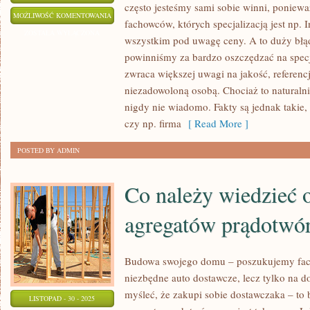
często jesteśmy sami sobie winni, poniewa
BUDOWA
MOŻLIWOŚĆ KOMENTOWANIA
fachowców, których specjalizacją jest np. 
SWOJEGO
ZOSTAŁA WYŁĄCZONA
wszystkim pod uwagę ceny. A to duży błąd
DOMU
powinniśmy za bardzo oszczędzać na specja
–
zwraca większej uwagi na jakość, referencje
CIĘŻKA
niezadowoloną osobą. Chociaż to naturalnie
PRZEPRAWA
nigdy nie wiadomo. Fakty są jednak takie,
czy np. firma
[ Read More ]
POSTED BY ADMIN
Co należy wiedzieć 
agregatów prądotwó
Budowa swojego domu – poszukujemy fach
niezbędne auto dostawcze, lecz tylko na d
myśleć, że zakupi sobie dostawczaka – to
LISTOPAD - 30 - 2025