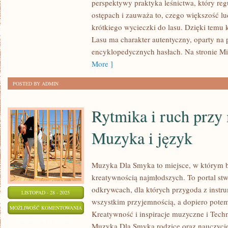
STANACH
perspektywy praktyka leśnictwa, który reg
ZJEDNOCZONYCH
ostępach i zauważa to, czego większość l
I
krótkiego wycieczki do lasu. Dzięki temu
Lasu ma charakter autentyczny, oparty na p
LEŚNA
encyklopedycznych hasłach. Na stronie M
EDUKACJA
More ]
I
SZKOŁY
POSTED BY ADMIN
LEŚNE
Rytmika i ruch przy
Muzyka i język
Muzyka Dla Smyka to miejsce, w którym b
kreatywnością najmłodszych. To portal st
odkrywcach, dla których przygoda z instr
LISTOPAD - 28 - 2025
wszystkim przyjemnością, a dopiero pote
RYTMIKA
MOŻLIWOŚĆ KOMENTOWANIA
Kreatywność i inspiracje muzyczne i Techn
I
ZOSTAŁA WYŁĄCZONA
Muzyka Dla Smyka rodzice oraz nauczyciele