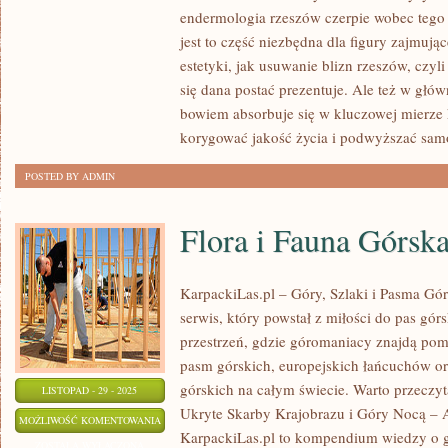
STOSUNKOWO
endermologia rzeszów czerpie wobec tego
PIONIERSKA
jest to część niezbędna dla figury zajmując
DYSCYPLINA,
estetyki, jak usuwanie blizn rzeszów, czyl
JAKA
się dana postać prezentuje. Ale też w głów
bowiem absorbuje się w kluczowej mierze
ŚWIECI
korygować jakość życia i podwyższać sam
TRIUMFY
DOPIERO
POSTED BY ADMIN
OD
KILKUNASTU
Flora i Fauna Górsk
LAT
KarpackiLas.pl – Góry, Szlaki i Pasma Górs
serwis, który powstał z miłości do pas gór
przestrzeń, gdzie góromaniacy znajdą po
pasm górskich, europejskich łańcuchów o
górskich na całym świecie. Warto przeczyt
LISTOPAD - 29 - 2025
Ukryte Skarby Krajobrazu i Góry Nocą – A
FLORA
MOŻLIWOŚĆ KOMENTOWANIA
KarpackiLas.pl to kompendium wiedzy o g
I
ZOSTAŁA WYŁĄCZONA