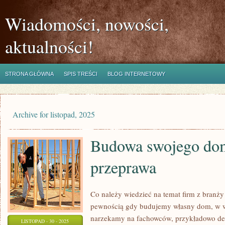
Wiadomości, nowości,
aktualności!
STRONA GŁÓWNA
SPIS TREŚCI
BLOG INTERNETOWY
Archive for listopad, 2025
Budowa swojego dom
przeprawa
Co należy wiedzieć na temat firm z branż
pewnością gdy budujemy własny dom, w w
narzekamy na fachowców, przykładowo deka
LISTOPAD - 30 - 2025