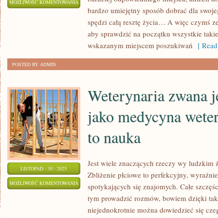
WYWÓZ
MOŻLIWOŚĆ KOMENTOWANIA
bardzo umiejętny sposób dobrać dla swojeg
ODPADÓW
ZOSTAŁA WYŁĄCZONA
spędzi całą resztę życia… A więc czymś ze
Z
aby sprawdzić na początku wszystkie takie 
OBSZARU
wskazanym miejscem poszukiwań
[ Read
BUDOWY
POSTED BY ADMIN
Weterynaria zwana j
jako medycyna wetery
to nauka
Jest wiele znaczących rzeczy wy ludzkim ż
LISTOPAD - 30 - 2025
Zbliżenie płciowe to perfekcyjny, wyraźni
WETERYNARIA
MOŻLIWOŚĆ KOMENTOWANIA
spotykających się znajomych. Całe szczęście
ZWANA
ZOSTAŁA WYŁĄCZONA
tym prowadzić rozmów, bowiem dzięki ta
JEST
niejednokrotnie można dowiedzieć się cze