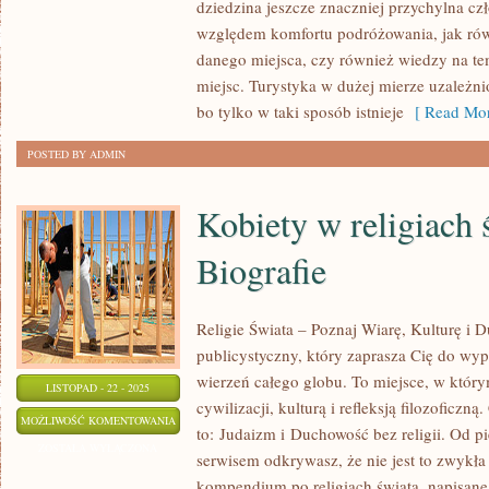
dziedzina jeszcze znaczniej przychylna c
PROFESJONALNE
względem komfortu podróżowania, jak rów
HOTELE?
danego miejsca, czy również wiedzy na te
miejsc. Turystyka w dużej mierze uzależni
bo tylko w taki sposób istnieje
[ Read Mor
POSTED BY ADMIN
Kobiety w religiach 
Biografie
Religie Świata – Poznaj Wiarę, Kulturę i
publicystyczny, który zaprasza Cię do w
wierzeń całego globu. To miejsce, w któr
LISTOPAD - 22 - 2025
cywilizacji, kulturą i refleksją filozoficzn
KOBIETY
MOŻLIWOŚĆ KOMENTOWANIA
to: Judaizm i Duchowość bez religii. Od p
W
ZOSTAŁA WYŁĄCZONA
serwisem odkrywasz, że nie jest to zwykła 
RELIGIACH
kompendium po religiach świata, napisan