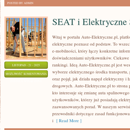
POSTED BY ADMIN
SEAT i Elektryczne
Witaj w portalu Auto-Elektryczne.pl, plat
elektryczne poznasz od podstaw. To wszec
e-mobilności, który łączy konkretne infor
doświadczeniami użytkowników. Ciekawe k
rankingi. Ideą Auto-Elektryczne.pl jest we
LISTOPAD - 21 - 2025
wyborze elektrycznego środka transportu, 
SEAT
MOŻLIWOŚĆ KOMENTOWANIA
oraz pojął, jak działa napęd elektryczny i
I
ZOSTAŁA WYŁĄCZONA
drogowych. Auto-Elektryczne.pl to strona 
ELEKTRYCZNE
kto interesuje się zmianę auta spalinowego 
SUV-
użytkowników, którzy już posiadają elektry
Y
zaawansowanych porad. W naszym serwisie
przewodniki dotyczące zasad funkcjonowan
i
[ Read More ]