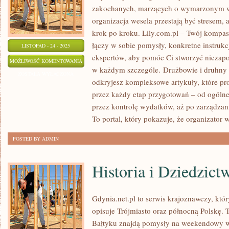
zakochanych, marzących o wymarzonym we
organizacja wesela przestają być stresem, 
krok po kroku. Lily.com.pl – Twój kompas 
łączy w sobie pomysły, konkretne instrukc
LISTOPAD - 24 - 2025
ekspertów, aby pomóc Ci stworzyć niezap
MIEJSCA
MOŻLIWOŚĆ KOMENTOWANIA
w każdym szczególe. Drużbowie i druhny i
NA
ZOSTAŁA WYŁĄCZONA
odkryjesz kompleksowe artykuły, które p
ŚLUB
przez każdy etap przygotowań – od ogólne
I
przez kontrolę wydatków, aż po zarządz
WESELE
To portal, który pokazuje, że organizator 
POSTED BY ADMIN
Historia i Dziedzict
Gdynia.net.pl to serwis krajoznawczy, kt
opisuje Trójmiasto oraz północną Polskę. 
Bałtyku znajdą pomysły na weekendowy w