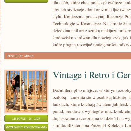
dla osób, które chcą połączyć twórcze pod
DLA
ZOSTAŁA WYŁĄCZONA
aby ich stylizacje dłoni oraz makijaż twarz
PROFESJONALISTÓW
stylu. Koniecznie przeczytaj: Recenzje P
I
Technologie w Kosmetyce. Na stronie Sztu
STYL
dziedzina nail art z sztuką makijażu oraz
I
środowisko zarówno dla nowicjuszek, jak i
URODA
które pragną rozwijać umiejętności, odkr
GWIAZD
POSTED BY ADMIN
Vintage i Retro i G
DoJubilera.pl to miejsce, w którym ozdoby 
ozdobą – zmienia się w osobistą historię. 
ludziach, które kochają światem jubilerski
porad, trendów z wybiegów oraz konkretn
dopasowane akcesoria na co dzień i na wy
LISTOPAD - 26 - 2025
stronie: Biżuteria na Prezent i Kolekcje L
VINTAGE
MOŻLIWOŚĆ KOMENTOWANIA