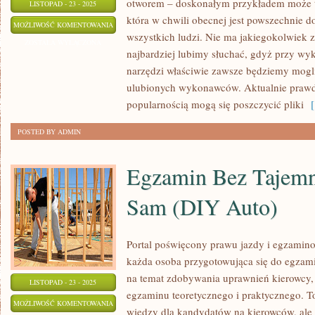
otworem – doskonałym przykładem może tu
LISTOPAD - 23 - 2025
która w chwili obecnej jest powszechnie d
SERIALE
MOŻLIWOŚĆ KOMENTOWANIA
wszystkich ludzi. Nie ma jakiegokolwiek zn
NOWĄ
ZOSTAŁA WYŁĄCZONA
najbardziej lubimy słuchać, gdyż przy wy
PASJĄ
narzędzi właściwie zawsze będziemy mogli
WIELU
ulubionych wykonawców. Aktualnie praw
OSÓB
popularnością mogą się poszczycić pliki
[ 
POSTED BY ADMIN
Egzamin Bez Tajemni
Sam (DIY Auto)
Portal poświęcony prawu jazdy i egzamino
każda osoba przygotowująca się do egzami
na temat zdobywania uprawnień kierowcy, 
LISTOPAD - 23 - 2025
egzaminu teoretycznego i praktycznego.
EGZAMIN
MOŻLIWOŚĆ KOMENTOWANIA
wiedzy dla kandydatów na kierowców, ale