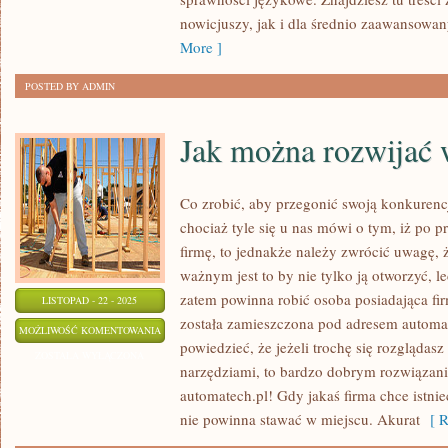
nowicjuszy, jak i dla średnio zaawansowa
More ]
POSTED BY ADMIN
Jak można rozwijać 
Co zrobić, aby przegonić swoją konkurencj
chociaż tyle się u nas mówi o tym, iż po pr
firmę, to jednakże należy zwrócić uwagę,
ważnym jest to by nie tylko ją otworzyć, l
zatem powinna robić osoba posiadająca fi
LISTOPAD - 22 - 2025
została zamieszczona pod adresem automa
JAK
MOŻLIWOŚĆ KOMENTOWANIA
powiedzieć, że jeżeli trochę się rozgląda
MOŻNA
ZOSTAŁA WYŁĄCZONA
narzędziami, to bardzo dobrym rozwiązanie
ROZWIJAĆ
automatech.pl! Gdy jakaś firma chce istni
WŁASNĄ
nie powinna stawać w miejscu. Akurat
[ R
FIRMĘ?