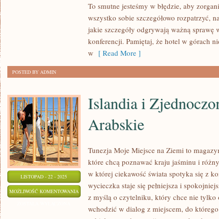
POSTACI
To smutne jesteśmy w błędzie, aby zorga
POŻYCZKI
wszystko sobie szczegółowo rozpatrzyć, n
GOTÓWKOWEJ
jakie szczegóły odgrywają ważną sprawę 
konferencji. Pamiętaj, że hotel w górach 
w
[ Read More ]
POSTED BY ADMIN
Islandia i Zjednocz
Arabskie
Tunezja Moje Miejsce na Ziemi to magazyn
które chcą poznawać kraju jaśminu i różny
w której ciekawość świata spotyka się z k
LISTOPAD - 22 - 2025
wycieczka staje się pełniejsza i spokojniej
ISLANDIA
MOŻLIWOŚĆ KOMENTOWANIA
z myślą o czytelniku, który chce nie tylko 
I
ZOSTAŁA WYŁĄCZONA
wchodzić w dialog z miejscem, do którego 
ZJEDNOCZONE