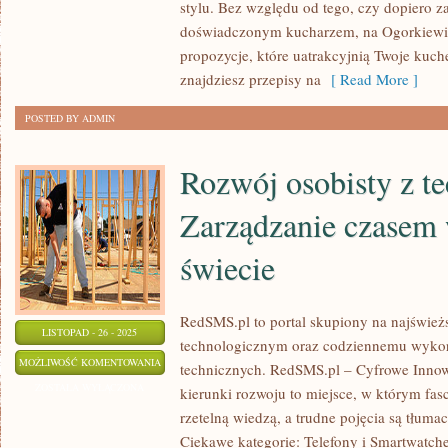
stylu. Bez względu od tego, czy dopiero z
KUCHNIA
doświadczonym kucharzem, na Ogorkiewic
BUDŻETOWA
propozycje, które uatrakcyjnią Twoje kuch
znajdziesz przepisy na
[ Read More ]
POSTED BY ADMIN
Rozwój osobisty z te
Zarządzanie czasem
świecie
RedSMS.pl to portal skupiony na najświe
LISTOPAD - 26 - 2025
technologicznym oraz codziennemu wykor
ROZWÓJ
MOŻLIWOŚĆ KOMENTOWANIA
technicznych. RedSMS.pl – Cyfrowe Innow
OSOBISTY
ZOSTAŁA WYŁĄCZONA
kierunki rozwoju to miejsce, w którym fas
Z
rzetelną wiedzą, a trudne pojęcia są tłum
TECHNOLOGIĄ
Ciekawe kategorie: Telefony i Smartwatc