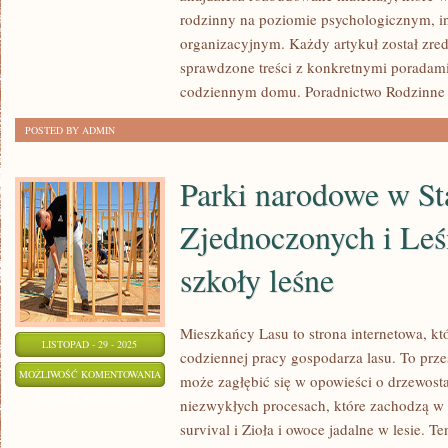
ROZWÓD
rodzinny na poziomie psychologicznym, i
I
organizacyjnym. Każdy artykuł został zre
NOWE
sprawdzone treści z konkretnymi poradam
POCZĄTKI
codziennym domu. Poradnictwo Rodzinne k
POSTED BY ADMIN
Parki narodowe w St
Zjednoczonych i Leś
szkoły leśne
Mieszkańcy Lasu to strona internetowa, któ
LISTOPAD - 29 - 2025
codziennej pracy gospodarza lasu. To prze
PARKI
MOŻLIWOŚĆ KOMENTOWANIA
może zagłębić się w opowieści o drzewostan
NARODOWE
ZOSTAŁA WYŁĄCZONA
niezwykłych procesach, które zachodzą w
W
survival i Zioła i owoce jadalne w lesie. Te