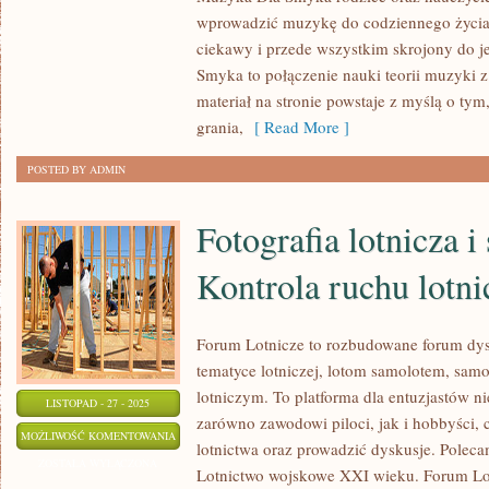
RUCH
wprowadzić muzykę do codziennego życia
PRZY
ciekawy i przede wszystkim skrojony do 
MUZYCE
Smyka to połączenie nauki teorii muzyki
I
materiał na stronie powstaje z myślą o t
MUZYKA
grania,
[ Read More ]
I
POSTED BY ADMIN
JĘZYK
Fotografia lotnicza i 
Kontrola ruchu lotn
Forum Lotnicze to rozbudowane forum dys
tematyce lotniczej, lotom samolotem, sa
lotniczym. To platforma dla entuzjastów ni
LISTOPAD - 27 - 2025
zarówno zawodowi piloci, jak i hobbyści
FOTOGRAFIA
MOŻLIWOŚĆ KOMENTOWANIA
lotnictwa oraz prowadzić dyskusje. Poleca
LOTNICZA
ZOSTAŁA WYŁĄCZONA
Lotnictwo wojskowe XXI wieku. Forum Lo