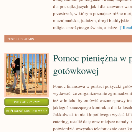
ŚWIATA
dla początkujących, jak i dla zaawansowan
I
przestrzeń, w którym poznajesz różne nurty
BIOGRAFIE
muzułmańską, judaizm, drogi buddyjskie, 
religie starożytnego świata, a także
[ Read
POSTED BY ADMIN
Pomoc pieniężna w p
gotówkowej
Pomoc finansowa w postaci pożyczki gotó
wydawać, że zorganizowanie zgromadzenia 
też w hotelu, by omówić ważne sprawy tra
LISTOPAD - 22 - 2025
jakiegoś znaczącego kontraktu dla kolosaln
POMOC
MOŻLIWOŚĆ KOMENTOWANIA
Jakkolwiek to nic kłopotliwego wysłać kil
PIENIĘŻNA
ZOSTAŁA WYŁĄCZONA
catering, ustalić datę oraz miejsce narady,
W
potwierdzić wszystko telefonicznie oraz k