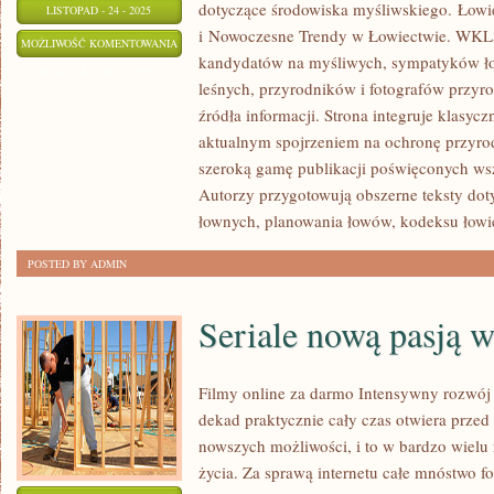
dotyczące środowiska myśliwskiego. Łowie
LISTOPAD - 24 - 2025
i Nowoczesne Trendy w Łowiectwie. WKL3
ŁOWIECTWO
MOŻLIWOŚĆ KOMENTOWANIA
kandydatów na myśliwych, sympatyków ło
A
ZOSTAŁA WYŁĄCZONA
leśnych, przyrodników i fotografów przyr
PRAWO
źródła informacji. Strona integruje klasyc
EUROPEJSKIE
aktualnym spojrzeniem na ochronę przyro
szeroką gamę publikacji poświęconych ws
Autorzy przygotowują obszerne teksty dot
łownych, planowania łowów, kodeksu łowi
POSTED BY ADMIN
Seriale nową pasją w
Filmy online za darmo Intensywny rozwój t
dekad praktycznie cały czas otwiera przed
nowszych możliwości, i to w bardzo wielu
życia. Za sprawą internetu całe mnóstwo f