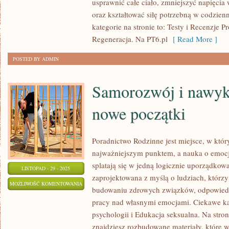
usprawnić całe ciało, zmniejszyć napięcia
TRENING
oraz kształtować siłę potrzebną w codzie
DLA
kategorie na stronie to: Testy i Recenzje Pr
RODZIN
Regeneracja. Na PT6.pl
[ Read More ]
POSTED BY ADMIN
Samorozwój i nawyk
nowe początki
Poradnictwo Rodzinne jest miejsce, w który
najważniejszym punktem, a nauka o emocj
splatają się w jedną logicznie uporządkowa
LISTOPAD - 29 - 2025
zaprojektowana z myślą o ludziach, którzy
SAMOROZWÓJ
MOŻLIWOŚĆ KOMENTOWANIA
budowaniu zdrowych związków, odpowiedzi
I
ZOSTAŁA WYŁĄCZONA
pracy nad własnymi emocjami. Ciekawe kat
NAWYKI
psychologii i Edukacja seksualna. Na stro
I
znajdziesz rozbudowane materiały, które wy