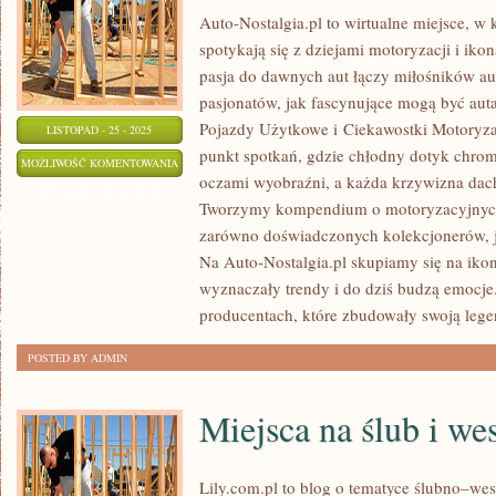
Auto-Nostalgia.pl to wirtualne miejsce, 
spotykają się z dziejami motoryzacji i ikon
pasja do dawnych aut łączy miłośników a
pasjonatów, jak fascynujące mogą być aut
Pojazdy Użytkowe i Ciekawostki Motoryzac
LISTOPAD - 25 - 2025
punkt spotkań, gdzie chłodny dotyk chrom
ZABYTKOWE
MOŻLIWOŚĆ KOMENTOWANIA
oczami wyobraźni, a każda krzywizna dach
AUTA
ZOSTAŁA WYŁĄCZONA
Tworzymy kompendium o motoryzacyjnych 
NA
zarówno doświadczonych kolekcjonerów, j
AUKCJACH
Na Auto-Nostalgia.pl skupiamy się na ikon
wyznaczały trendy i do dziś budzą emocje.
producentach, które zbudowały swoją leg
POSTED BY ADMIN
Miejsca na ślub i we
Lily.com.pl to blog o tematyce ślubno–wes