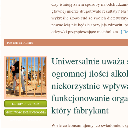
NIE
Czy istnieją zatem sposoby na odchudzani
JEST
głównej mierze długotrwałe rezultaty? Na
KŁOPOTLIWE.
wykreślić słowo cud ze swoich dietetyczny
pewnością nie będzie sprzyjała zdrowiu, 
O
odżywki przyspieszające metabolizm
[ Re
WIELE
TRUDNIEJ
POSTED BY ADMIN
JEST
JUŻ
Uniwersalnie uważa s
NA
NIEJ
ogromnej ilości alko
WYTRWAĆ
niekorzystnie wpływ
funkcjonowanie org
LISTOPAD - 25 - 2025
który fabrykant
UNIWERSALNIE
MOŻLIWOŚĆ KOMENTOWANIA
UWAŻA
ZOSTAŁA WYŁĄCZONA
Wiele co konsumujemy, co świadomie, czy
SIĘ,