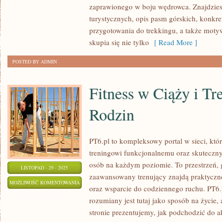
zaprawionego w boju wędrowca. Znajdzies
FAUNA
turystycznych, opis pasm górskich, konkr
GÓRSKA
przygotowania do trekkingu, a także motyw
skupia się nie tylko
[ Read More ]
POSTED BY ADMIN
Fitness w Ciąży i Tr
Rodzin
PT6.pl to kompleksowy portal w sieci, któ
treningowi funkcjonalnemu oraz skutecz
osób na każdym poziomie. To przestrzeń, 
LISTOPAD - 29 - 2025
zaawansowany trenujący znajdą praktyczn
FITNESS
MOŻLIWOŚĆ KOMENTOWANIA
oraz wsparcie do codziennego ruchu. PT6.p
W
ZOSTAŁA WYŁĄCZONA
rozumiany jest tutaj jako sposób na życie,
CIĄŻY
stronie prezentujemy, jak podchodzić do 
I