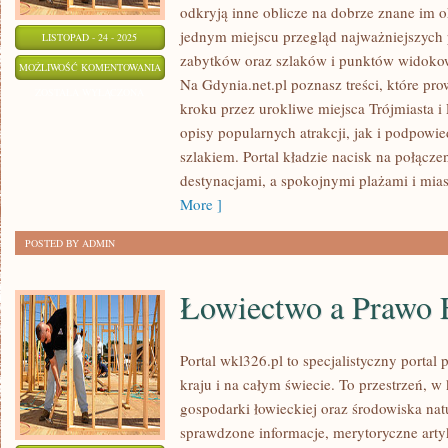
odkryją inne oblicze na dobrze znane im o
jednym miejscu przegląd najważniejszych 
LISTOPAD - 24 - 2025
zabytków oraz szlaków i punktów widokowy
HISTORIA
MOŻLIWOŚĆ KOMENTOWANIA
Na Gdynia.net.pl poznasz treści, które pr
I
ZOSTAŁA WYŁĄCZONA
kroku przez urokliwe miejsca Trójmiasta i
DZIEDZICTWO
opisy popularnych atrakcji, jak i podpowied
szlakiem. Portal kładzie nacisk na połąc
destynacjami, a spokojnymi plażami i mias
More ]
POSTED BY ADMIN
Łowiectwo a Prawo 
Portal wkl326.pl to specjalistyczny porta
kraju i na całym świecie. To przestrzeń, 
gospodarki łowieckiej oraz środowiska na
sprawdzone informacje, merytoryczne arty