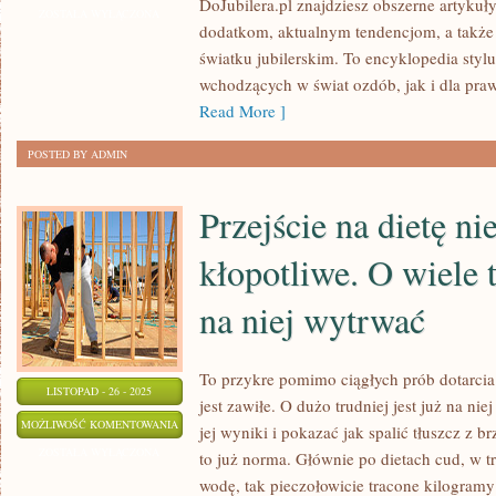
DoJubilera.pl znajdziesz obszerne artyku
I
ZOSTAŁA WYŁĄCZONA
dodatkom, aktualnym tendencjom, a także 
RETRO
światku jubilerskim. To encyklopedia styl
I
wchodzących w świat ozdób, jak i dla pra
GEMMOLOGIA
Read More ]
POSTED BY ADMIN
Przejście na dietę nie
kłopotliwe. O wiele t
na niej wytrwać
To przykre pomimo ciągłych prób dotarcia d
LISTOPAD - 26 - 2025
jest zawiłe. O dużo trudniej jest już na ni
PRZEJŚCIE
MOŻLIWOŚĆ KOMENTOWANIA
jej wyniki i pokazać jak spalić tłuszcz z br
NA
ZOSTAŁA WYŁĄCZONA
to już norma. Głównie po dietach cud, w tr
DIETĘ
wodę, tak pieczołowicie tracone kilogramy