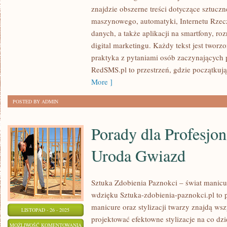
I
znajdzie obszerne treści dotyczące sztuczne
ZARZĄDZANIE
maszynowego, automatyki, Internetu Rzec
danych, a także aplikacji na smartfony, ro
CZASEM
digital marketingu. Każdy tekst jest tworz
W
praktyka z pytaniami osób zaczynających 
CYFROWYM
RedSMS.pl to przestrzeń, gdzie początkuj
ŚWIECIE
More ]
POSTED BY ADMIN
Porady dla Profesjona
Uroda Gwiazd
Sztuka Zdobienia Paznokci – świat manicu
wdzięku Sztuka-zdobienia-paznokci.pl to p
manicure oraz stylizacji twarzy znajdą ws
LISTOPAD - 26 - 2025
projektować efektowne stylizacje na co dzi
PORADY
MOŻLIWOŚĆ KOMENTOWANIA