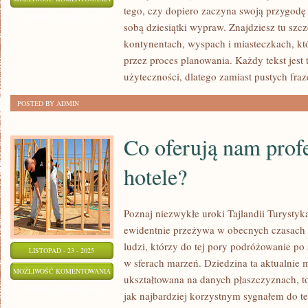
tego, czy dopiero zaczyna swoją przygodę 
I
ZOSTAŁA WYŁĄCZONA
sobą dziesiątki wypraw. Znajdziesz tu sz
KENIA
kontynentach, wyspach i miasteczkach, kt
przez proces planowania. Każdy tekst jest
użyteczności, dlatego zamiast pustych fra
POSTED BY ADMIN
Co oferują nam prof
hotele?
Poznaj niezwykłe uroki Tajlandii Turystyka
ewidentnie przeżywa w obecnych czasach 
ludzi, którzy do tej pory podróżowanie po
LISTOPAD - 23 - 2025
w sferach marzeń. Dziedzina ta aktualnie 
CO
MOŻLIWOŚĆ KOMENTOWANIA
ukształtowana na danych płaszczyznach, to 
OFERUJĄ
ZOSTAŁA WYŁĄCZONA
jak najbardziej korzystnym sygnałem do te
NAM