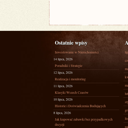
Ostatnie wpisy
A
Inwestowanie w Nieruchomości
li
14 lipca, 2026
cz
Poradniki i Strategie
ma
12 lipca, 2026
kw
Realizacja i monitoring
ma
11 lipca, 2026
Klasyki Wszech Czasów
lu
10 lipca, 2026
st
Historie i Doświadczenia Budujących
gr
8 lipca, 2026
li
Jak kupować zabawki bez przypadkowych
decyzji
pa