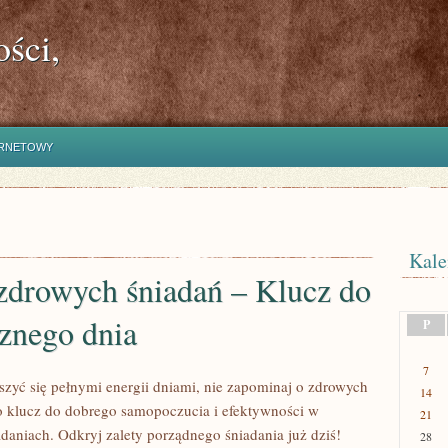
ści,
ERNETOWY
Kale
 zdrowych śniadań – Klucz do
znego dnia
P
7
eszyć się pełnymi energii dniami, nie zapominaj o zdrowych
14
o klucz do dobrego samopoczucia i efektywności w
21
daniach. Odkryj zalety porządnego śniadania już dziś!
28