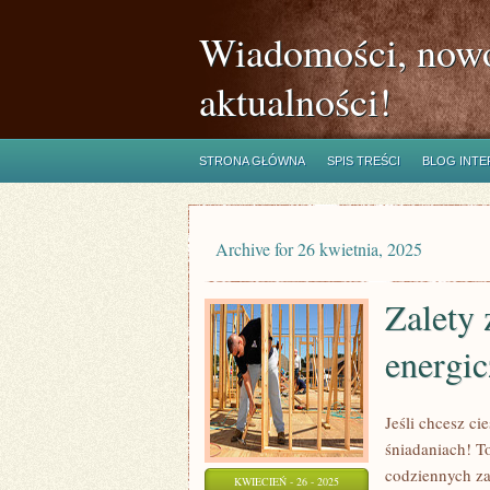
Wiadomości, nowo
aktualności!
STRONA GŁÓWNA
SPIS TREŚCI
BLOG INT
Archive for 26 kwietnia, 2025
Zalety
energic
Jeśli chcesz ci
śniadaniach! T
codziennych za
KWIECIEŃ - 26 - 2025