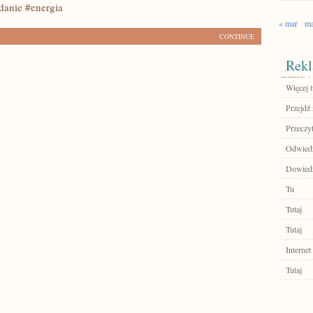
danie #energia
« mar
ma
CONTINUE
Rekl
Więcej t
Przejdź 
Przeczyt
Odwied
Dowiedz 
Tu
Tutaj
Tutaj
Internet
Tutaj