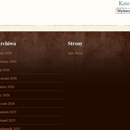
Kate
Kategorie
rchiwa
Strony
piec 2026
Spis Treści
erwiec 2026
j 2026
iecień 2026
rzec 2026
ty 2026
yczeń 2026
udzień 2025
stopad 2025
ździernik 2025