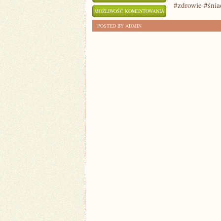
#zdrowie #śnia
ZALETY
MOŻLIWOŚĆ KOMENTOWANIA
ZDROWYCH
ZOSTAŁA WYŁĄCZONA
POSTED BY ADMIN
ŚNIADAŃ
–
KLUCZ
DO
ENERGICZNEGO
DNIA