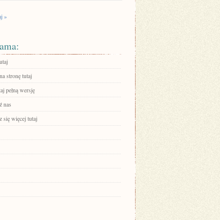
j »
ama:
utaj
na stronę tutaj
aj pełną wersję
ź nas
się więcej tutaj