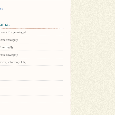
e »
ama:
www.lcl-laryngolog.pl
pełne szczegóły
 szczegóły
pełne szczegóły
ięcej informacji tutaj