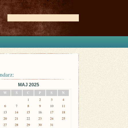
ndarz:
MAJ 2025
W
Ś
C
P
S
N
1
2
3
4
6
7
8
9
10
11
13
14
15
16
17
18
20
21
22
23
24
25
27
28
29
30
31