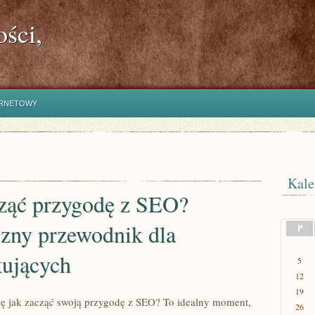
ści,
ERNETOWY
Kale
cząć przygodę z SEO?
czny przewodnik dla
P
kujących
5
12
19
ię jak zacząć swoją przygodę z SEO? To idealny moment,
26