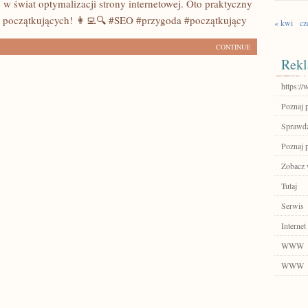
 w świat optymalizacji strony internetowej. Oto praktyczny
 początkujących! 👩‍💻🔍 #SEO #przygoda #początkujący
« kwi
cz
CONTINUE
Rekl
https://
Poznaj 
Sprawdź
Poznaj 
Zobacz w
Tutaj
Serwis
Internet
WWW
WWW