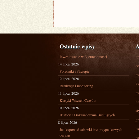
Ostatnie wpisy
A
Inwestowanie w Nieruchomości
li
14 lipca, 2026
cz
Poradniki i Strategie
ma
12 lipca, 2026
kw
Realizacja i monitoring
ma
11 lipca, 2026
Klasyki Wszech Czasów
lu
10 lipca, 2026
st
Historie i Doświadczenia Budujących
gr
8 lipca, 2026
li
Jak kupować zabawki bez przypadkowych
decyzji
pa