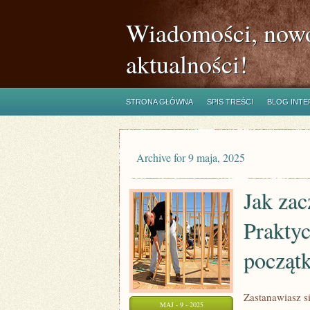
Wiadomości, nowo
aktualności!
STRONA GŁÓWNA
SPIS TREŚCI
BLOG INT
Archive for 9 maja, 2025
Jak za
Prakty
począt
Zastanawiasz s
MAJ - 9 - 2025