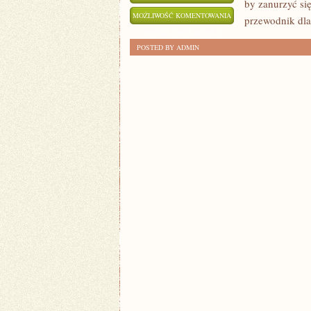
by zanurzyć się
JAK
MOŻLIWOŚĆ KOMENTOWANIA
przewodnik dla
ZACZĄĆ
ZOSTAŁA WYŁĄCZONA
POSTED BY ADMIN
PRZYGODĘ
Z
SEO?
PRAKTYCZNY
PRZEWODNIK
DLA
POCZĄTKUJĄCYCH