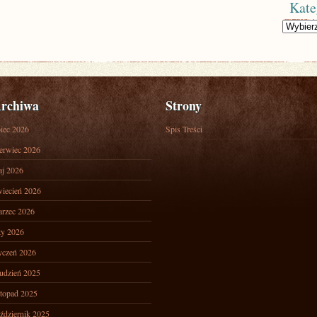
Kate
Kategorie
rchiwa
Strony
piec 2026
Spis Treści
erwiec 2026
j 2026
iecień 2026
rzec 2026
ty 2026
yczeń 2026
udzień 2025
stopad 2025
ździernik 2025