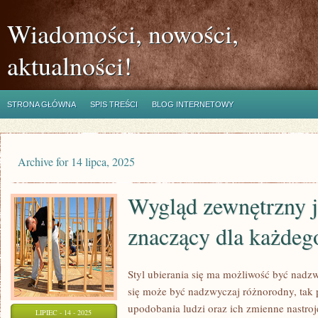
Wiadomości, nowości,
aktualności!
STRONA GŁÓWNA
SPIS TREŚCI
BLOG INTERNETOWY
Archive for 14 lipca, 2025
Wygląd zewnętrzny j
znaczący dla każdeg
Styl ubierania się ma możliwość być nadzw
się może być nadzwyczaj różnorodny, tak 
upodobania ludzi oraz ich zmienne nastroje
LIPIEC - 14 - 2025