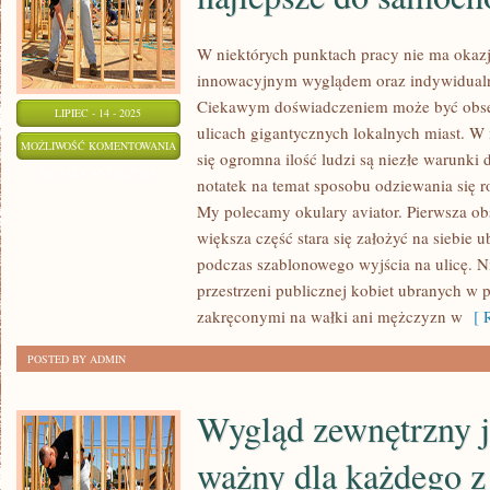
SERWISACH
W niektórych punktach pracy nie ma okazj
innowacyjnym wyglądem oraz indywidua
Ciekawym doświadczeniem może być obs
LIPIEC - 14 - 2025
ulicach gigantycznych lokalnych miast. W
JAKIE
MOŻLIWOŚĆ KOMENTOWANIA
się ogromna ilość ludzi są niezłe warunki
OKULARY
ZOSTAŁA WYŁĄCZONA
notatek na temat sposobu odziewania się 
PRZECIWSŁONECZNE
My polecamy okulary aviator. Pierwsza obs
SĄ
większa część stara się założyć na siebie 
NAJLEPSZE
podczas szablonowego wyjścia na ulicę. N
DO
przestrzeni publicznej kobiet ubranych w
SAMOCHODU?
zakręconymi na wałki ani mężczyzn w
[ R
POSTED BY ADMIN
Wygląd zewnętrzny j
ważny dla każdego z