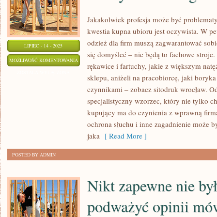
Jakakolwiek profesja może być problematy
kwestia kupna ubioru jest oczywista. W pe
odzież dla firm muszą zagwarantować sobi
LIPIEC - 14 - 2025
się domyśleć – nie będą to fachowe stroje
WYGLĄD
MOŻLIWOŚĆ KOMENTOWANIA
rękawice i fartuchy, jakie z większym nat
ZEWNĘTRZNY
ZOSTAŁA WYŁĄCZONA
sklepu, aniżeli na pracobiorcę, jaki boryk
JEST
czynnikami – zobacz sitodruk wrocław. Od
WYBITNIE
specjalistyczny wzorzec, który nie tylko ch
WAŻNY
kupujący ma do czynienia z wprawną firm
DLA
ochrona słuchu i inne zagadnienie może by
KAŻDEGO
jaka
[ Read More ]
Z
POSTED BY ADMIN
NAS
Nikt zapewne nie był
podważyć opinii mów