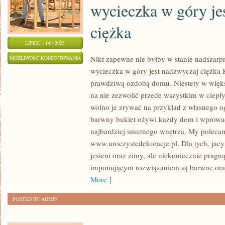
wycieczka w góry je
ciężka
LIPIEC - 14 - 2025
NIKT
Nikt zapewne nie byłby w stanie nadszarp
MOŻLIWOŚĆ KOMENTOWANIA
wycieczka w góry jest nadzwyczaj ciężka 
ZAPEWNE
ZOSTAŁA WYŁĄCZONA
prawdziwą ozdobą domu. Niestety w wię
NIE
na nie zezwolić przede wszystkim w ciepły
BYŁBY
wolno je zrywać na przykład z własnego og
W
barwny bukiet ożywi każdy dom i wprowa
STANIE
najbardziej smutnego wnętrza. My poleca
PODWAŻYĆ
www.uroczystedekoracje.pl. Dla tych, jacy
OPINII
jesieni oraz zimy, ale niekoniecznie prag
MÓWIĄCEJ
imponującym rozwiązaniem są barwne ora
O
More ]
TYM,
ŻE
POSTED BY ADMIN
WYCIECZKA
W