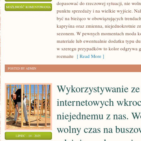
dopasować do rzeczowej sytuacji, nie wol
WYGLĄD
MOŻLIWOŚĆ KOMENTOWANIA
punktu sprzedaży i na wielkie wyjście. Na
ZEWNĘTRZNY
ZOSTAŁA WYŁĄCZONA
być na bieżąco w obowiązujących trendach 
JEST
kapryśna oraz zmienna, niejednokrotnie 
NIEZWYKLE
sezonem. W pewnych momentach moda kon
ZNACZĄCY
materiale lub ewentualnie dodatku typu duż
DLA
w szeregu przypadków to kolor odgrywa g
KAŻDEGO
rozmaite
[ Read More ]
Z
POSTED BY ADMIN
NAS
Wykorzystywanie ze
internetowych wkro
niejednemu z nas. W
wolny czas na buszo
LIPIEC - 14 - 2025