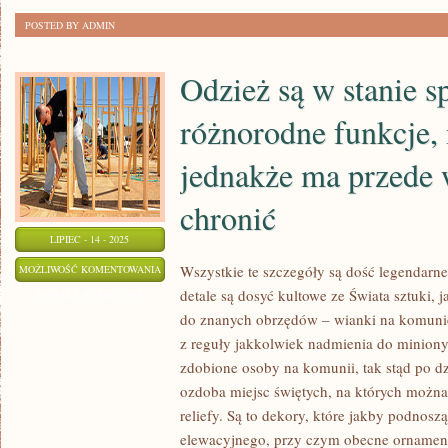
NATURALNIE
POSTED BY ADMIN
O
SALĘ
Odzież są w stanie s
WESELNĄ
różnorodne funkcje,
jednakże ma przede
chronić
LIPIEC - 14 - 2025
ODZIEŻ
Wszystkie te szczegóły są dość legendarne
MOŻLIWOŚĆ KOMENTOWANIA
detale są dosyć kultowe ze Świata sztuki, j
SĄ
ZOSTAŁA WYŁĄCZONA
do znanych obrzędów – wianki na komunię
W
z reguły jakkolwiek nadmienia do minion
STANIE
zdobione osoby na komunii, tak stąd po dzi
SPEŁNIAĆ
ozdoba miejsc świętych, na których można 
RÓŻNORODNE
reliefy. Są to dekory, które jakby podnosz
FUNKCJE,
elewacyjnego, przy czym obecne ornamenty
NIEMNIEJ