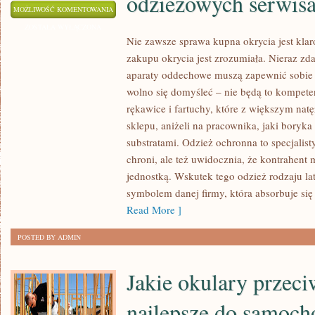
odzieżowych serwis
WYKORZYSTYWANIE
MOŻLIWOŚĆ KOMENTOWANIA
ZE
ZOSTAŁA WYŁĄCZONA
Nie zawsze sprawa kupna okrycia jest kla
SKLEPÓW
zakupu okrycia jest zrozumiała. Nieraz zdar
INTERNETOWYCH
aparaty oddechowe muszą zapewnić sobie 
WKROCZYŁO
wolno się domyśleć – nie będą to kompeten
W
rękawice i fartuchy, które z większym nat
KREW
sklepu, aniżeli na pracownika, jaki boryk
NIEJEDNEMU
substratami. Odzież ochronna to specjalist
Z
chroni, ale też uwidocznia, że kontrahent
NAS.
jednostką. Wskutek tego odzież rodzaju lat
WOLIMY
symbolem danej firmy, która absorbuje si
SPĘDZIĆ
Read More ]
WOLNY
POSTED BY ADMIN
CZAS
NA
Jakie okulary przeci
BUSZOWANIU
PO
najlepsze do samoch
ODZIEŻOWYCH