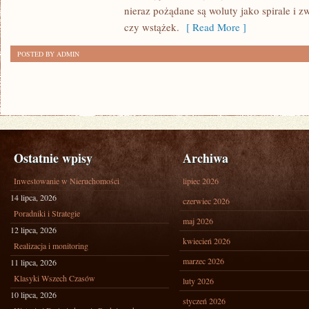
nieraz pożądane są woluty jako spirale i zw
JEDNAKŻE
czy wstążek.
[ Read More ]
MA
PRZEDE
POSTED BY ADMIN
WSZYSTKIM
CHRONIĆ
Ostatnie wpisy
Archiwa
Inwestowanie w Nieruchomości
lipiec 2026
14 lipca, 2026
czerwiec 2026
Poradniki i Strategie
maj 2026
12 lipca, 2026
kwiecień 2026
Realizacja i monitoring
marzec 2026
11 lipca, 2026
Klasyki Wszech Czasów
luty 2026
10 lipca, 2026
styczeń 2026