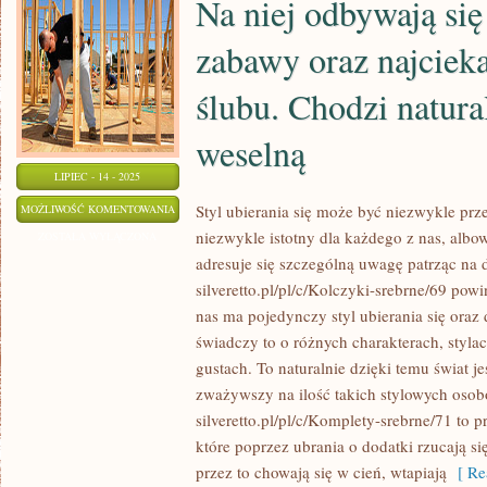
Na niej odbywają się
GÓRY
zabawy oraz najciek
JEST
NIEZWYKLE
ślubu. Chodzi natural
CIĘŻKA
weselną
LIPIEC - 14 - 2025
NA
Styl ubierania się może być niezwykle pr
MOŻLIWOŚĆ KOMENTOWANIA
niezwykle istotny dla każdego z nas, albo
NIEJ
ZOSTAŁA WYŁĄCZONA
adresuje się szczególną uwagę patrząc na 
ODBYWAJĄ
silveretto.pl/pl/c/Kolczyki-srebrne/69 po
SIĘ
nas ma pojedynczy styl ubierania się oraz
WSZYSTKIE
świadczy to o różnych charakterach, styla
ZABAWY
gustach. To naturalnie dzięki temu świat j
ORAZ
zważywszy na ilość takich stylowych oso
NAJCIEKAWSZE
silveretto.pl/pl/c/Komplety-srebrne/71 to 
CHWILE
które poprzez ubrania o dodatki rzucają się
ŚLUBU.
przez to chowają się w cień, wtapiają
[ Re
CHODZI